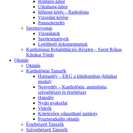
Röntgen-labor
Ultrahang-labor
Időpont kérés – Radiológia
Vizsgálat kérése
Panaszkezelés
Sportorvostan
Vizsgálatok
Sportesemények
Letölthető dokumentumok
Kardiológiai Rehabilitációs Részleg – Szent Rókus
Klinikai Tömb
Oktatás
Oktatás
Kardiológiai Tanszék
Harmadév – EKG a klinikumban (klinikai
modul)
Negyedév – Kardiológia, angiológia,
szívsebészet és érsebészet
Hatodév
Nyári gyakorlat
Videók
Kötelezően választható tantárgy
Posztgraduális oktatás
Érsebészeti Tanszék
Szívsebészeti Tanszék