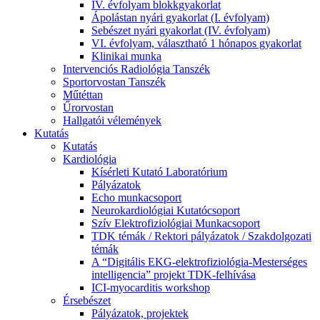
IV. évfolyam blokkgyakorlat
Ápolástan nyári gyakorlat (I. évfolyam)
Sebészet nyári gyakorlat (IV. évfolyam)
VI. évfolyam, választható 1 hónapos gyakorlat
Klinikai munka
Intervenciós Radiológia Tanszék
Sportorvostan Tanszék
Műtéttan
Űrorvostan
Hallgatói vélemények
Kutatás
Kutatás
Kardiológia
Kísérleti Kutató Laboratórium
Pályázatok
Echo munkacsoport
Neurokardiológiai Kutatócsoport
Szív Elektrofiziológiai Munkacsoport
TDK témák / Rektori pályázatok / Szakdolgozati
témák
A “Digitális EKG-elektrofiziológia-Mesterséges
intelligencia” projekt TDK-felhívása
ICI-myocarditis workshop
Érsebészet
Pályázatok, projektek