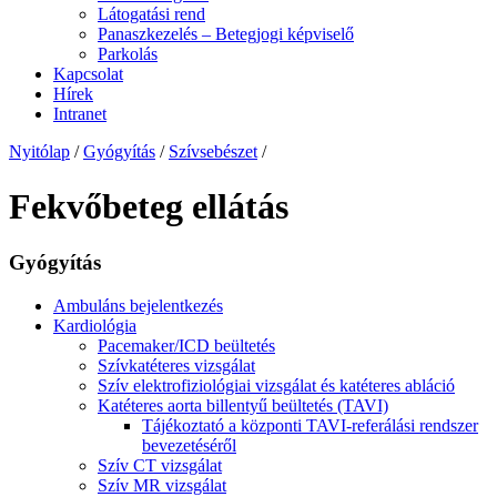
Látogatási rend
Panaszkezelés – Betegjogi képviselő
Parkolás
Kapcsolat
Hírek
Intranet
Nyitólap
/
Gyógyítás
/
Szívsebészet
/
Fekvőbeteg ellátás
Gyógyítás
Ambuláns bejelentkezés
Kardiológia
Pacemaker/ICD beültetés
Szívkatéteres vizsgálat
Szív elektrofiziológiai vizsgálat és katéteres abláció
Katéteres aorta billentyű beültetés (TAVI)
Tájékoztató a központi TAVI-referálási rendszer
bevezetéséről
Szív CT vizsgálat
Szív MR vizsgálat