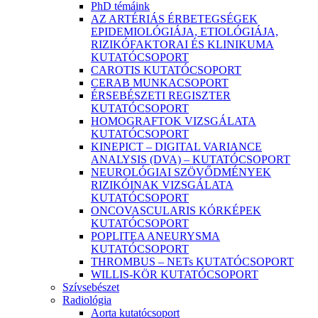
PhD témáink
AZ ARTÉRIÁS ÉRBETEGSÉGEK
EPIDEMIOLÓGIÁJA, ETIOLÓGIÁJA,
RIZIKÓFAKTORAI ÉS KLINIKUMA
KUTATÓCSOPORT
CAROTIS KUTATÓCSOPORT
CERAB MUNKACSOPORT
ÉRSEBÉSZETI REGISZTER
KUTATÓCSOPORT
HOMOGRAFTOK VIZSGÁLATA
KUTATÓCSOPORT
KINEPICT – DIGITAL VARIANCE
ANALYSIS (DVA) – KUTATÓCSOPORT
NEUROLÓGIAI SZÖVŐDMÉNYEK
RIZIKÓINAK VIZSGÁLATA
KUTATÓCSOPORT
ONCOVASCULARIS KÓRKÉPEK
KUTATÓCSOPORT
POPLITEA ANEURYSMA
KUTATÓCSOPORT
THROMBUS – NETs KUTATÓCSOPORT
WILLIS-KÖR KUTATÓCSOPORT
Szívsebészet
Radiológia
Aorta kutatócsoport