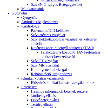
Közhasznúsági jelentések
SzívSN Országos Betegegyesület
Munkatársaink
Gyógyítás
Gyógyítás
Ambuláns bejelentkezés
Kardiológia
Pacemaker/ICD beültetés
Szívkatéteres vizsgálat
Szív elektrofiziológiai vizsgálat és katéteres
abláció
Katéteres aorta billentyű beültetés (TAVI)
Tájékoztató a központi TAVI-referálási
rendszer bevezetéséről
Szív CT vizsgálat
Szív MR vizsgálat
Kardiogenetikai vizsgálat
Rehabilitáció, utógondozás
Klinikai kutatási vizsgálatok
Előszűrés klinikai kutatási vizsgálatokhoz
Érsebészet
Hasznos információk betegek részére
Járóbeteg ellátás
Fekvőbeteg ellátás
Területi ellátás