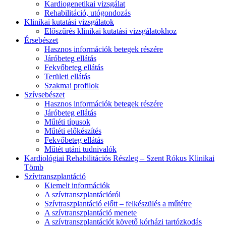
Kardiogenetikai vizsgálat
Rehabilitáció, utógondozás
Klinikai kutatási vizsgálatok
Előszűrés klinikai kutatási vizsgálatokhoz
Érsebészet
Hasznos információk betegek részére
Járóbeteg ellátás
Fekvőbeteg ellátás
Területi ellátás
Szakmai profilok
Szívsebészet
Hasznos információk betegek részére
Járóbeteg ellátás
Műtéti típusok
Műtéti előkészítés
Fekvőbeteg ellátás
Műtét utáni tudnivalók
Kardiológiai Rehabilitációs Részleg – Szent Rókus Klinikai
Tömb
Szívtranszplantáció
Kiemelt információk
A szívtranszplantációról
Szívtraszplantáció előtt – felkészülés a műtétre
A szívtranszplantáció menete
A szívtranszplantációt követő kórházi tartózkodás