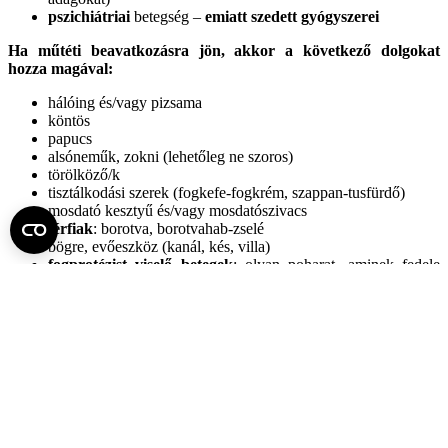
pszichiátriai
betegség –
emiatt szedett gyógyszerei
Ha műtéti beavatkozásra jön, akkor a következő dolgokat
hozza magával:
hálóing és/vagy pizsama
köntös
papucs
alsóneműk, zokni (lehetőleg ne szoros)
törölköző/k
tisztálkodási szerek (fogkefe-fogkrém, szappan-tusfürdő)
mosdató kesztyű és/vagy mosdatószivacs
férfiak
: borotva, borotvahab-zselé
bögre, evőeszköz (kanál, kés, villa)
fogprotézist viselő betegek
: olyan poharat, aminek fedele
van, ha ki kell venni a protézisét, azt bele tudja tenni
ékszereit ne hozza magával
!
az orvosi vizit hétköznap
minden reggel
7-kor, hétvégén és
munkaszüneti napokon 8:30-kor kezdődik
. Kérjük
Önöket, hogy ekkor legyenek az ágyuknál, hogy vizit
alkalmával el tudják mondani esetleges
panaszaikat/fájdalmaikat, ne beszélgessenek
mobiltelefonon,
a készülék legyen lehalkítva.