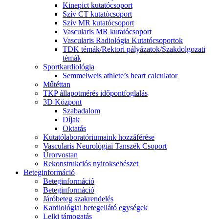
Kinepict kutatócsoport
Szív CT kutatócsoport
Szív MR kutatócsoport
Vascularis MR kutatócsoport
Vascularis Radiológia Kutatócsoportok
TDK témák/Rektori pályázatok/Szakdolgozati
témák
Sportkardiológia
Semmelweis athlete’s heart calculator
Műtéttan
TKP állapotmérés időpontfoglalás
3D Központ
Szabadalom
Díjak
Oktatás
Kutatólaboratóriumaink hozzáférése
Vascularis Neurológiai Tanszék Csoport
Űrorvostan
Rekonstrukciós nyiroksebészet
Beteginformáció
Beteginformáció
Beteginformáció
Járóbeteg szakrendelés
Kardiológiai betegellátó egységek
Lelki támogatás