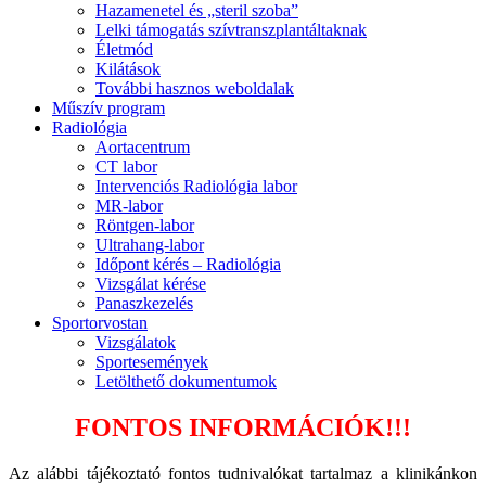
Hazamenetel és „steril szoba”
Lelki támogatás szívtranszplantáltaknak
Életmód
Kilátások
További hasznos weboldalak
Műszív program
Radiológia
Aortacentrum
CT labor
Intervenciós Radiológia labor
MR-labor
Röntgen-labor
Ultrahang-labor
Időpont kérés – Radiológia
Vizsgálat kérése
Panaszkezelés
Sportorvostan
Vizsgálatok
Sportesemények
Letölthető dokumentumok
FONTOS INFORMÁCIÓK!!!
Az alábbi tájékoztató fontos tudnivalókat tartalmaz a klinikánkon