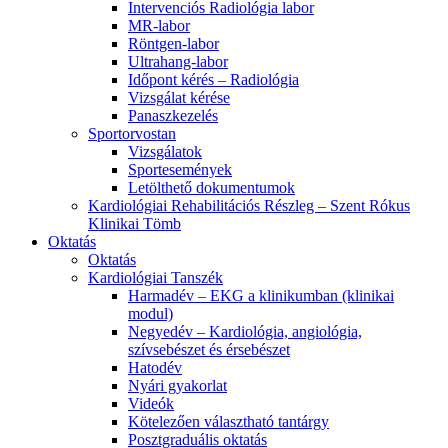
Intervenciós Radiológia labor
MR-labor
Röntgen-labor
Ultrahang-labor
Időpont kérés – Radiológia
Vizsgálat kérése
Panaszkezelés
Sportorvostan
Vizsgálatok
Sportesemények
Letölthető dokumentumok
Kardiológiai Rehabilitációs Részleg – Szent Rókus
Klinikai Tömb
Oktatás
Oktatás
Kardiológiai Tanszék
Harmadév – EKG a klinikumban (klinikai
modul)
Negyedév – Kardiológia, angiológia,
szívsebészet és érsebészet
Hatodév
Nyári gyakorlat
Videók
Kötelezően választható tantárgy
Posztgraduális oktatás