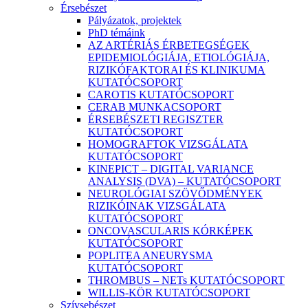
Érsebészet
Pályázatok, projektek
PhD témáink
AZ ARTÉRIÁS ÉRBETEGSÉGEK
EPIDEMIOLÓGIÁJA, ETIOLÓGIÁJA,
RIZIKÓFAKTORAI ÉS KLINIKUMA
KUTATÓCSOPORT
CAROTIS KUTATÓCSOPORT
CERAB MUNKACSOPORT
ÉRSEBÉSZETI REGISZTER
KUTATÓCSOPORT
HOMOGRAFTOK VIZSGÁLATA
KUTATÓCSOPORT
KINEPICT – DIGITAL VARIANCE
ANALYSIS (DVA) – KUTATÓCSOPORT
NEUROLÓGIAI SZÖVŐDMÉNYEK
RIZIKÓINAK VIZSGÁLATA
KUTATÓCSOPORT
ONCOVASCULARIS KÓRKÉPEK
KUTATÓCSOPORT
POPLITEA ANEURYSMA
KUTATÓCSOPORT
THROMBUS – NETs KUTATÓCSOPORT
WILLIS-KÖR KUTATÓCSOPORT
Szívsebészet