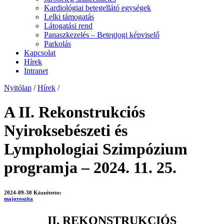
Kardiológiai betegellátó egységek
Lelki támogatás
Látogatási rend
Panaszkezelés – Betegjogi képviselő
Parkolás
Kapcsolat
Hírek
Intranet
Nyitólap
/
Hírek
/
A II. Rekonstrukciós
Nyiroksebészeti és
Lymphologiai Szimpózium
programja – 2024. 11. 25.
2024-09-30
Közzétette:
majoroszita
II. REKONSTRUKCIÓS