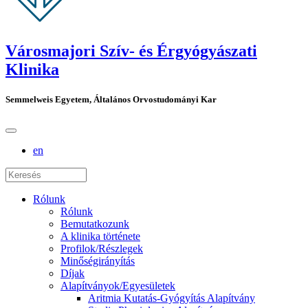
Városmajori Szív- és Érgyógyászati
Klinika
Semmelweis Egyetem, Általános Orvostudományi Kar
en
Rólunk
Rólunk
Bemutatkozunk
A klinika története
Profilok/Részlegek
Minőségirányítás
Díjak
Alapítványok/Egyesületek
Aritmia Kutatás-Gyógyítás Alapítvány