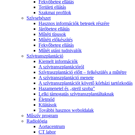
Fekvőbeteg ellátás
Területi ellátás
Szakmai profilok
Szívsebészet
Hasznos információk betegek részére
Járóbeteg ellátás
Műtéti típusok
Műtéti előkészítés
Fekvőbeteg ellátás
Műtét utáni tudnivalók
Szívtranszplantáció
Kiemelt információk
A szívtranszplantációról
Szívtraszplantáció előtt – felkészülés a műtétre
A szívtranszplantáció menete
A szívtranszplantációt követő kórházi tartózkodás
Hazamenetel és „steril szoba”
Lelki támogatás szívtranszplantáltaknak
Életmód
Kilátások
További hasznos weboldalak
Műszív program
Radiológia
Aortacentrum
CT labor