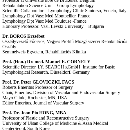
Professor at Université libre de Bruxelles, Belgium
Rehabilitation Science Unit – Group Lymphology
Scientific Collaborator – Lymphology Clinic Santorso, Veneto, Italy
Lymphology Dpt Vasc Med Montpellier, France
Lymphology Dpt Vasc Med Toulouse -France
Honorary Professor: Vasil Levski University – Bulgaria
Dr. BOROS Erzsébet
Osztályvezető Főorvos, Vegyes Profilú Mozgásszervi Rehabilitációs
Osztály
Semmelweis Egyetem, Rehabilitációs Klinika
Prof. (Hon.) Dr. med. Manuel E. CORNELY
Scientific Director, LY. SEARCH gGmbH, Institute for Basic
Lymphological Research, Düsseldorf, Germany
Prof. Dr. Peter GLOVICZKI, FACS
Roberts Emeritus Professor of Surgery
Chair, Emeritus, Division of Vascular and Endovascular Surgery
Mayo Clinic, Rochester, MN, USA
Editor Emeritus, Journal of Vascular Surgery
Prof. Dr. Joon Pio HONG, MBA
Professor of Plastic and Reconstructive Surgery
University of Ulsan College of Medicine & Asan Medical
CenterSeoul, South Korea