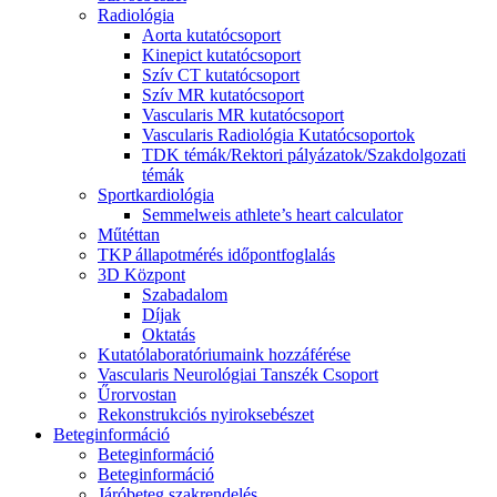
Radiológia
Aorta kutatócsoport
Kinepict kutatócsoport
Szív CT kutatócsoport
Szív MR kutatócsoport
Vascularis MR kutatócsoport
Vascularis Radiológia Kutatócsoportok
TDK témák/Rektori pályázatok/Szakdolgozati
témák
Sportkardiológia
Semmelweis athlete’s heart calculator
Műtéttan
TKP állapotmérés időpontfoglalás
3D Központ
Szabadalom
Díjak
Oktatás
Kutatólaboratóriumaink hozzáférése
Vascularis Neurológiai Tanszék Csoport
Űrorvostan
Rekonstrukciós nyiroksebészet
Beteginformáció
Beteginformáció
Beteginformáció
Járóbeteg szakrendelés