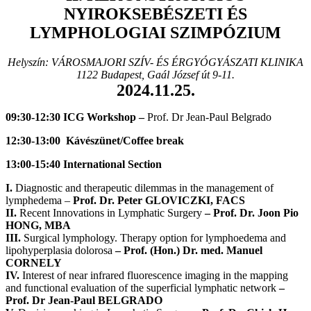
NYIROKSEBÉSZETI ÉS
LYMPHOLOGIAI SZIMPÓZIUM
Helyszín: VÁROSMAJORI SZÍV- ÉS ÉRGYÓGYÁSZATI KLINIKA
1122 Budapest, Gaál József út 9-11.
2024.11.25.
09:30-12:30 ICG Workshop –
Prof. Dr Jean-Paul Belgrado
12:30-13:00 Kávészünet/Coffee break
13:00-15:40 International Section
I.
Diagnostic and therapeutic dilemmas in the management of
lymphedema –
Prof. Dr. Peter GLOVICZKI, FACS
II.
Recent Innovations in Lymphatic Surgery
– Prof. Dr. Joon Pio
HONG, MBA
III.
Surgical lymphology. Therapy option for lymphoedema and
lipohyperplasia dolorosa
– Prof. (Hon.) Dr. med. Manuel
CORNELY
IV.
Interest of near infrared fluorescence imaging in the mapping
and functional evaluation of the superficial lymphatic network
–
Prof. Dr Jean-Paul BELGRADO