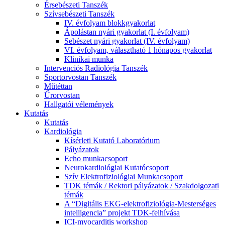
Érsebészeti Tanszék
Szívsebészeti Tanszék
IV. évfolyam blokkgyakorlat
Ápolástan nyári gyakorlat (I. évfolyam)
Sebészet nyári gyakorlat (IV. évfolyam)
VI. évfolyam, választható 1 hónapos gyakorlat
Klinikai munka
Intervenciós Radiológia Tanszék
Sportorvostan Tanszék
Műtéttan
Űrorvostan
Hallgatói vélemények
Kutatás
Kutatás
Kardiológia
Kísérleti Kutató Laboratórium
Pályázatok
Echo munkacsoport
Neurokardiológiai Kutatócsoport
Szív Elektrofiziológiai Munkacsoport
TDK témák / Rektori pályázatok / Szakdolgozati
témák
A “Digitális EKG-elektrofiziológia-Mesterséges
intelligencia” projekt TDK-felhívása
ICI-myocarditis workshop