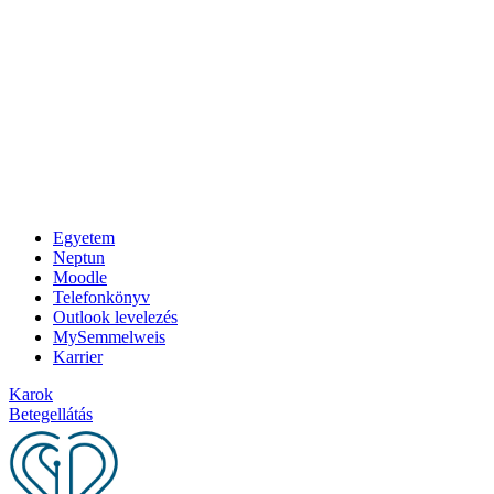
Egyetem
Neptun
Moodle
Telefonkönyv
Outlook levelezés
MySemmelweis
Karrier
Karok
Betegellátás