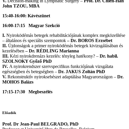
V.
Decision-making in Lymphatic Surgery –
Prof. Dr. Chieh-Han
John TZOU, MBA
15:40-16:00
:
Kávészünet
16:00-17:15 Magyar Szekció
I.
Nyiroködémás betegek rehabilitációjának komplex megközelítése
– általános és speciális szempontok
– Dr. BOROS Erzsébet
II.
Újdonságok a primer nyiroködémás betegek kivizsgálásában és
kezelésében
– Dr. RÉDLING Marianna
III.
Kézi nyirokdrenázs kezelés: tényleg hatékony? –
Dr. habil.
SZOLNOKY Győző PhD
IV.
A nyirokrendszer szervspecifikus funkciójának vizsgálata
egészségben és betegségben –
Dr. JAKUS Zoltán PhD
V.
Rekonstruktív nyiroksebészet adaptálása Magyarországon –
Dr.
MOHOS Balázs
17:15-17:30
Megbeszélés
Előadók
Prof. Dr Jean-Paul BELGRADO, PhD