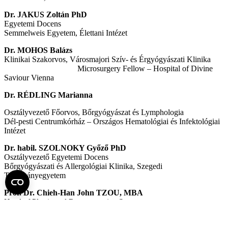
Dr. JAKUS Zoltán PhD
Egyetemi Docens
Semmelweis Egyetem, Élettani Intézet
Dr. MOHOS Balázs
Klinikai Szakorvos, Városmajori Szív- és Érgyógyászati Klinika
Microsurgery Fellow – Hospital of Divine
Saviour Vienna
Dr. RÉDLING Marianna
Osztályvezető Főorvos, Bőrgyógyászat és Lymphologia
Dél-pesti Centrumkórház – Országos Hematológiai és Infektológiai
Intézet
Dr. habil. SZOLNOKY Győző PhD
Osztályvezető Egyetemi Docens
Bőrgyógyászati és Allergológiai Klinika, Szegedi
Tudományegyetem
Prof. Dr. Chieh-Han John TZOU, MBA
Head of Plastic and Reconstructive Surgery
Hospital of Divine Saviour Vienna
Associate Professor of Sigmund Freud University, Vienna, Austria