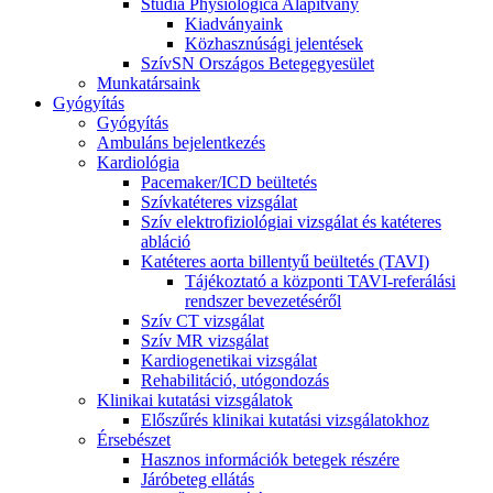
Studia Physiologica Alapítvány
Kiadványaink
Közhasznúsági jelentések
SzívSN Országos Betegegyesület
Munkatársaink
Gyógyítás
Gyógyítás
Ambuláns bejelentkezés
Kardiológia
Pacemaker/ICD beültetés
Szívkatéteres vizsgálat
Szív elektrofiziológiai vizsgálat és katéteres
abláció
Katéteres aorta billentyű beültetés (TAVI)
Tájékoztató a központi TAVI-referálási
rendszer bevezetéséről
Szív CT vizsgálat
Szív MR vizsgálat
Kardiogenetikai vizsgálat
Rehabilitáció, utógondozás
Klinikai kutatási vizsgálatok
Előszűrés klinikai kutatási vizsgálatokhoz
Érsebészet
Hasznos információk betegek részére
Járóbeteg ellátás