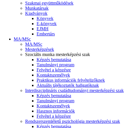
Szakmai együttműködések
Munkatársak
Kiadványok
Könyvek
E-könyvek
EJMH
Embertárs
MA/MSc
MA/MSc
Mesterképzések
Szociális munka mesterképzési szak
Képzés bemutatása
Tanulmányi program
Felvétel a képzésre
Kontaktszemélyek
Praktikus információk felvételizőknek
Aktuális tájékoztatók hallgatóknak
Interdiszciplináris családtudományi mesterképzési szak
Képzés bemutatása
Tanulmányi program
Kontaktszemélyek
Hasznos információk
Felvétel a képzésre
Rendszerszemléletű pszichológia mesterképzési szak
Képzés bemutatása