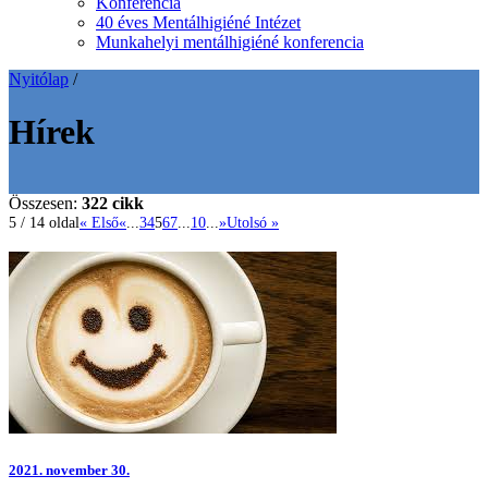
Konferencia
40 éves Mentálhigiéné Intézet
Munkahelyi mentálhigiéné konferencia
Nyitólap
/
Hírek
Összesen:
322 cikk
5 / 14 oldal
« Első
«
...
3
4
5
6
7
...
10
...
»
Utolsó »
2021.
november 30.