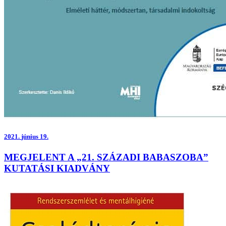
2021.
június 19.
MEGJELENT A „21. SZÁZADI BABASZOBA”
KUTATÁSI KIADVÁNY