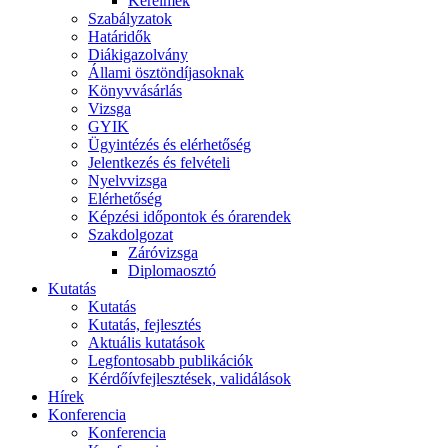
Kérelmek
Szabályzatok
Határidők
Diákigazolvány
Állami ösztöndíjasoknak
Könyvvásárlás
Vizsga
GYIK
Ügyintézés és elérhetőség
Jelentkezés és felvételi
Nyelvvizsga
Elérhetőség
Képzési időpontok és órarendek
Szakdolgozat
Záróvizsga
Diplomaosztó
Kutatás
Kutatás
Kutatás, fejlesztés
Aktuális kutatások
Legfontosabb publikációk
Kérdőívfejlesztések, validálások
Hírek
Konferencia
Konferencia