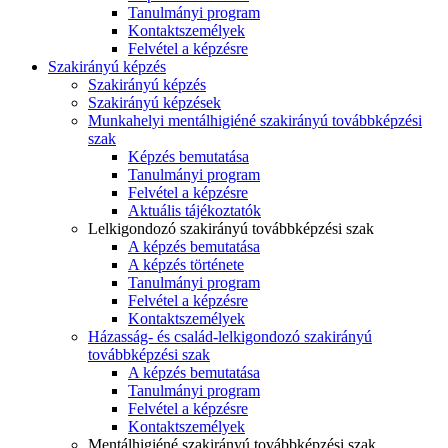
Tanulmányi program
Kontaktszemélyek
Felvétel a képzésre
Szakirányú képzés
Szakirányú képzés
Szakirányú képzések
Munkahelyi mentálhigiéné szakirányú továbbképzési
szak
Képzés bemutatása
Tanulmányi program
Felvétel a képzésre
Aktuális tájékoztatók
Lelkigondozó szakirányú továbbképzési szak
A képzés bemutatása
A képzés története
Tanulmányi program
Felvétel a képzésre
Kontaktszemélyek
Házasság- és család-lelkigondozó szakirányú
továbbképzési szak
A képzés bemutatása
Tanulmányi program
Felvétel a képzésre
Kontaktszemélyek
Mentálhigiéné szakirányú továbbképzési szak