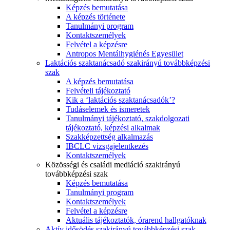
Képzés bemutatása
A képzés története
Tanulmányi program
Kontaktszemélyek
Felvétel a képzésre
Antropos Mentálhygiénés Egyesület
Laktációs szaktanácsadó szakirányú továbbképzési
szak
A képzés bemutatása
Felvételi tájékoztató
Kik a ‘laktációs szaktanácsadók’?
Tudáselemek és ismeretek
Tanulmányi tájékoztató, szakdolgozati
tájékoztató, képzési alkalmak
Szakképzettség alkalmazás
IBCLC vizsgajelentkezés
Kontaktszemélyek
Közösségi és családi mediáció szakirányú
továbbképzési szak
Képzés bemutatása
Tanulmányi program
Kontaktszemélyek
Felvétel a képzésre
Aktuális tájékoztatók, órarend hallgatóknak
Aktív idősödés szakirányú továbbképzési szak