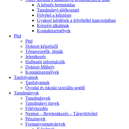
A képzés bemutatása
Tanulmányi tájékoztató
Felvétel a képzésre
Gyakori kérdések a felvétellel kapcsolatban
Képzési alkalmak
Kontaktszemélyek
Phd
Phd
Doktori képzésről
Témavezetők, témák
Jelentkezés
Hallgatói információk
Doktori Műhely
Kontaktszemélyek
Tanfolyamok
Tanfolyamok
Óvodai és iskolai szociális segítő
Tanulmányok
Tanulmányok
Tanulmányi ügyek
Félévkezdés
Neptun – Bejelentkezés – Tárgyfelvétel
Pénzügyek
Formanyomtatványok