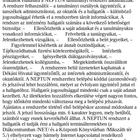
feladatok ellátására a NEPTUN tanulmányi rendszert alkalmazzák.
A rendszer felhasználói – a tanulmányi osztályok ügyintézői, a
tanszékek adminisztrátorai, az oktatók és a hallgatók – különböző
jogosultsággal érhetik el a rendszerben tárolt információkat. A
rendszer az intézmény hallgatói számára a következő lehetőséget
biztosítja: – Ellenőrizhetik a saját adataikat és a tanulmányukra
vonatkozó információkat, – Felvehetik a tantárgyaikat, –
Jelentkezhetnek vizsgákra, – Ellenőrizhetik a beírt jegyeiket, –
Figyelemmel kísérhetik az átutalt ösztöndíjaikat, –
Tájékozódhatnak fizetési kötelezettségükről, – Intézhetik
pénzügyeiket, – Igényelhetik diákigazolványukat, –
Jelentkezhetnek kollégiumba, – Megtekinthetik összeállított
órarendjüket, – A rendszeren belül üzeneteket kaphatnak a
Dékáni Hivatal ügyintézőitől, az intézetek adminisztrátoraitól, és
oktatóiktól. A NEPTUN rendszerhez belépési kóddal (azonosítóval)
és jelszóval lehet hozzáférni, melyet az évfolyam ügyintéző juttat el
a hallgatóhoz. Hallgatói jogosultsággal mindenki csak a saját adatait
kezelheti. Az illetéktelen hozzáférés elkerülése végett nagyon fontos,
hogy időnként mindenki változtassa meg a belépési jelszavát.
Ajánlatos a rendszerbe történő első belépéskor azonnal módosítani a
jelszót. A jelszó hosszúsága min. 6 karakter legyen, mely betűből,
számból vagy ennek keverékéből állhat. A NEPTUN rendszert a
hallgatók el tudják érni a hallgatói termináltermekben (a
Diákcentrumban /NET/ és a Központi Könyvtárban /Mikszáth tér
5./) elhelyezett vagy bármely Internet kapcsolattal rendelkező