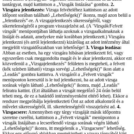
tantárgyat, majd kattintson a „Vizsgák listázása” gombra.
2.
Vizsgára jelentkezés:
Vizsga felvételéhez kattintson az adott
időpont sorában található „Lehetőségek()” ikonra, majd azon belül a
„Jelentkezés”-re. A vizsgajelentkezés sikerességéről, vagy
sikertelenségéről a program visszajelzést ad. (A ’
Vizsgák/Felvett
vizsgák’
menüpontjában láthatja azoknak a vizsgaalkalmaknak a
listáját és adatait, amelyekre már korábban jelentkezett.) Vizsgára
jelentkezni (és arról lejelentkezni) kizárólag az adott intézmény által
megjelölt vizsgaidőszakban van lehetősége!
3. Vizsga leadása:
Abban az esetben, ha egy vizsgára hibásan jelentkezett fel, vagy
egyszerűen csak meggondolta magát és le akar jelentkezni, akkor ezt
közvetlenül a „Vizsgajelentkezés” felületen is megteheti, a felvett
(kék színben látható) vizsga sorvégi „Lehetőségek()” ikon alatt a
„Leadás” gombra kattintva. A vizsgáról a „Felvett vizsgák”
menüponton keresztül is le tud jelentkezni, ha az adott vizsga
sorának végén látható „Lehetőségek()” ikonra, majd „Leadás”
feliratra kattint. (Ezt általában a vizsgát megelőző 24 órán belül
teheti meg, de ez a határidő intézményenként eltérő lehet). Ekkor a
rendszer megpróbálja lejelentkezteti Önt az adott alkalomról és a
művelet sikerességéről, ill. sikertelenségéről visszajelzést ad.
4.
Vizsgacsere:
Amennyiben egy tárgy vizsgáját másik időpontra
szeretne cserélni, kattintson a „Felvett vizsgák” menüponton a
vizsgák listájában a lecserélendő vizsga sorának végén látható
„Lehetőségek()” ikonra, itt megjelenik a „Vizsgacsere” lehetőség.
Ekkor egy előugró ablakban megtekintheti a vizsga tárgyából kiírt