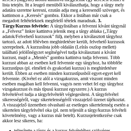
lista tetején. Itt a leugró menüből kiválaszthatja, hogy a tárgy mely
adatára szeretne keresni, ezután adja meg a keresendő szöveget, és
kattintson a „Keresés” gombra. Ekkor a listában már csak a
megadott feltételeknek megfelelő tételek maradnak.
3.
Tárgy/Kurzus felvétele:
A tárgylistában a felvenni kívánt tárgynál
a „Felvesz” linkre kattintva jelenik meg a tárgy ablaka („Tárgy
adatok/Felvehető kurzusok” fül
)
, melyben a kiválasztott tárgyhoz
tartozó, az adott félévben meghirdetésre került, felvehető kurzusok
szerepelnek. A kurzuslista jobb oldalán (Leírás oszlop mellett)
található jelölőnégyzet segítségével tudja kiválasztani a kívánt
kurzust, majd a „Mentés” gombra kattintva tudja felvenni. Több
kurzust abban az esetben kell felvennie egy tárgyhoz, ha többféle
kurzustípus (pl. elméleti és gyakorlati kurzus) is meghirdetésre
került. Ebben az esetben minden kurzustípusból egyet-egyet kell
felvennie. (Kivétel ez alól a vizsgakurzus, amit viszont minden
esetben magában kell felvenni, vagyis nem vehet fel egy tárgyhoz
vizsgakurzust és más típusú kurzust egyszerre.) A kurzus
felvételével tudja a tárgyfelvételét véglegesíteni. A tárgyfelvétel
sikerességéről, vagy sikertelenségéről visszajelző üzenet tájékoztat.
A visszajelző üzenetben olvasható az esetleges sikertelenség esetén a
sikertelen tárgyfelvétel oka (pl. nem teljesült a tárgy/kurzus felvételi
követelmény, vagy a kurzus már betelt). Kurzusjelentkezése csak
akkor lesz sikeres, ha:
teljesítette a tárgy és a kurzus felvételéhez szükséges