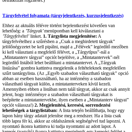
beiratkozás rögzítését.)
Tárgyfelvétel folyamata (tárgyjelentkezés, kurzusjelentkezés)
Ehhez az aktuális félévre történt bejelentkezést követően van
lehetőség: a
’Tárgyak’
menüpontban kell kiválasztani a
’Tárgyfelvétel’
linket.
1. Tárgylista megjelenítése:
A
tárgyfelvételhez a szűrésben a „Csak a meghirdetett tárgyak”
jelölőnégyzetet be kell pipálni, majd a „Félévek” legördítő mezőben
ki kell választani a megfelelő félévet, a „Tárgytípus”-nál a
„Mintatanterv tárgyai” opciót bejelölve, a „Mintatantervek”-nél
legördítő listából lehet beállítani a mintatantervet. A „Tárgyak
listázása” gombra kattintva megjelenik a feltételeknek megfelelően
szűrt tantárgylista. (Az „Egyéb szabadon választható tárgyak” opció
abban az esetben használható, ha az intézmény a szabadon
választható tárgyait külön, a mintatanterveken kívül kezeli.
Amennyiben ebben a listában nem talál tárgyat, akkor az csak annyit
jelent, hogy intézménye a szabadon választható tárgyakat is
beépítette a mintatantervekbe, ilyen esetben a „Mintatanterv tárgyai”
opciót válassza!)
2. Megjelenítési, keresési, sorrendezési
lehetőségek a tárgylistában:
A lista tetején beállíthatja, hogy egy
lapon hány tárgy adatait jelenítse meg a rendszer. Ha a lista csak
több lapra fér ki, akkor az oldalszámok segítségével tud lapozni. A
nyomtató ikonra kattintva ki tudja nyomtatni az adott lapot. A
keresés (nagyító) ikonra kattintva megjelenik egy keresési felület a