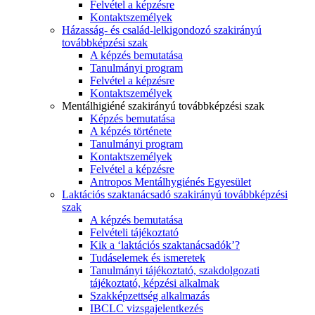
Felvétel a képzésre
Kontaktszemélyek
Házasság- és család-lelkigondozó szakirányú
továbbképzési szak
A képzés bemutatása
Tanulmányi program
Felvétel a képzésre
Kontaktszemélyek
Mentálhigiéné szakirányú továbbképzési szak
Képzés bemutatása
A képzés története
Tanulmányi program
Kontaktszemélyek
Felvétel a képzésre
Antropos Mentálhygiénés Egyesület
Laktációs szaktanácsadó szakirányú továbbképzési
szak
A képzés bemutatása
Felvételi tájékoztató
Kik a ‘laktációs szaktanácsadók’?
Tudáselemek és ismeretek
Tanulmányi tájékoztató, szakdolgozati
tájékoztató, képzési alkalmak
Szakképzettség alkalmazás
IBCLC vizsgajelentkezés