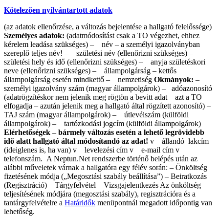
Kötelezően nyilvántartott adatok
(az adatok ellenőrzése, a változás bejelentése a hallgató felelőssége)
Személyes adatok:
(adatmódosítást csak a TO végezhet, ehhez
kérelem leadása szükséges) – név – a személyi igazolványban
szereplő teljes név! – születési név (ellenőrizni szükséges) –
születési hely és idő (ellenőrizni szükséges) – anyja születéskori
neve (ellenőrizni szükséges) – állampolgárság – kettős
állampolgárság esetén mindkettő – nemzetiség
Okmányok:
–
személyi igazolvány szám (magyar állampolgárok) – adóazonosító
(adatrögzítéskor nem jelenik meg rögtön a bevitt adat – azt a TO
elfogadja – azután jelenik meg a hallgató által rögzített azonosító) –
TAJ szám (magyar állampolgárok) – útlevélszám (külföldi
állampolgárok) – tartózkodási jogcím (külföldi állampolgárok)
Elérhetőségek – bármely változás esetén a lehető legrövidebb
idő alatt hallgató által módosítandó az adat!
v állandó lakcím
(ideiglenes is, ha van) v levelezési cím v e-mail cím v
telefonszám. A Neptun.Net rendszerbe történő belépés után az
alábbi műveletek várnak a hallgatóra egy félév során: – Önköltség
fizetésének módja („Megosztási szabály beállítása”) – Beiratkozás
(Regisztráció) – Tárgyfelvétel – Vizsgajelentkezés Az önköltség
teljesítésének módjára (megosztási szabály), regisztrációra és a
tantárgyfelvételre a
Határidők
menüpontnál megadott időpontig van
lehetőség.