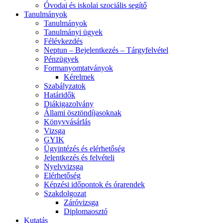
Óvodai és iskolai szociális segítő
Tanulmányok
Tanulmányok
Tanulmányi ügyek
Félévkezdés
Neptun – Bejelentkezés – Tárgyfelvétel
Pénzügyek
Formanyomtatványok
Kérelmek
Szabályzatok
Határidők
Diákigazolvány
Állami ösztöndíjasoknak
Könyvvásárlás
Vizsga
GYIK
Ügyintézés és elérhetőség
Jelentkezés és felvételi
Nyelvvizsga
Elérhetőség
Képzési időpontok és órarendek
Szakdolgozat
Záróvizsga
Diplomaosztó
Kutatás