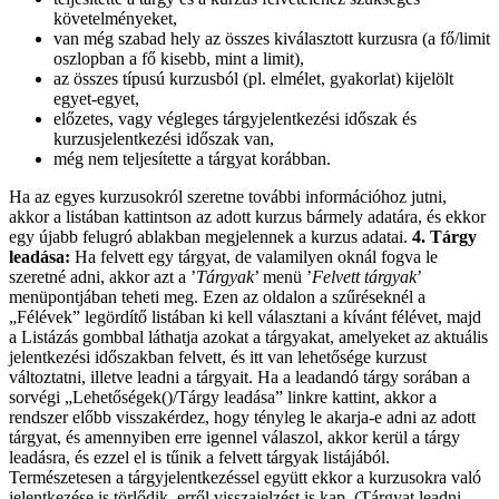
követelményeket,
van még szabad hely az összes kiválasztott kurzusra (a fő/limit
oszlopban a fő kisebb, mint a limit),
az összes típusú kurzusból (pl. elmélet, gyakorlat) kijelölt
egyet-egyet,
előzetes, vagy végleges tárgyjelentkezési időszak és
kurzusjelentkezési időszak van,
még nem teljesítette a tárgyat korábban.
Ha az egyes kurzusokról szeretne további információhoz jutni,
akkor a listában kattintson az adott kurzus bármely adatára, és ekkor
egy újabb felugró ablakban megjelennek a kurzus adatai.
4. Tárgy
leadása:
Ha felvett egy tárgyat, de valamilyen oknál fogva le
szeretné adni, akkor azt a ’
Tárgyak
’ menü ’
Felvett tárgyak
’
menüpontjában teheti meg. Ezen az oldalon a szűréseknél a
„Félévek” legördítő listában ki kell választani a kívánt félévet, majd
a Listázás gombbal láthatja azokat a tárgyakat, amelyeket az aktuális
jelentkezési időszakban felvett, és itt van lehetősége kurzust
változtatni, illetve leadni a tárgyait. Ha a leadandó tárgy sorában a
sorvégi „Lehetőségek()/Tárgy leadása” linkre kattint, akkor a
rendszer előbb visszakérdez, hogy tényleg le akarja-e adni az adott
tárgyat, és amennyiben erre igennel válaszol, akkor kerül a tárgy
leadásra, és ezzel el is tűnik a felvett tárgyak listájából.
Természetesen a tárgyjelentkezéssel együtt ekkor a kurzusokra való
jelentkezése is törlődik, erről visszajelzést is kap. (Tárgyat leadni