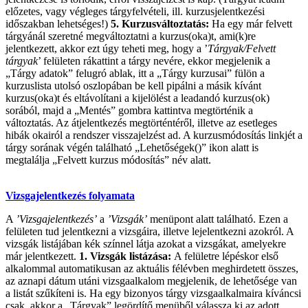
előzetes, vagy végleges tárgyfelvételi, ill. kurzusjelentkezési
időszakban lehetséges!)
5. Kurzusváltoztatás:
Ha egy már felvett
tárgyánál szeretné megváltoztatni a kurzus(oka)t, ami(k)re
jelentkezett, akkor ezt úgy teheti meg, hogy a ’
Tárgyak/Felvett
tárgyak
’ felületen rákattint a tárgy nevére, ekkor megjelenik a
„Tárgy adatok” felugró ablak, itt a „Tárgy kurzusai” fülön a
kurzuslista utolsó oszlopában be kell pipálni a másik kívánt
kurzus(oka)t és eltávolítani a kijelölést a leadandó kurzus(ok)
sorából, majd a „Mentés” gombra kattintva megtörténik a
változtatás. Az átjelentkezés megtörténtéről, illetve az esetleges
hibák okairól a rendszer visszajelzést ad. A kurzusmódosítás linkjét a
tárgy sorának végén található „Lehetőségek()” ikon alatt is
megtalálja „Felvett kurzus módosítás” név alatt.
Vizsgajelentkezés folyamata
A
’
Vizsgajelentkezés’
a
’
Vizsgák’
menüpont alatt található. Ezen a
felületen tud jelentkezni a vizsgáira, illetve lejelentkezni azokról. A
vizsgák listájában kék színnel látja azokat a vizsgákat, amelyekre
már jelentkezett.
1. Vizsgák listázása:
A felületre lépéskor első
alkalommal automatikusan az aktuális félévben meghirdetett összes,
az aznapi dátum utáni vizsgaalkalom megjelenik, de lehetősége van
a listát szűkíteni is. Ha egy bizonyos tárgy vizsgaalkalmaira kíváncsi
csak, akkor a „Tárgyak” legördítő menüből válassza ki az adott