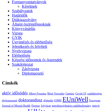
Formanyomtatványok
Kérelmek
Szabályzatok
Határidők
Diákigazolvány
Állami ösztöndíjasoknak
Könyvvásárlás
Vizsga
GYIK
Ügyintézés és elérhetőség
Jelentkezés és felvételi
Nyelvvizsga
Elérhetőség
Képzési időpontok és órarendek
Szakdolgozat
Záróvizsga
Diplomaosztó
Címkék
aktív idősödés
Albert Fruzsina
Bóné Veronika
Camino
Covid-19
családterápia
EUniWell
doktorandusz
diplomaosztó
díjátadás
EJMH
European
Journal of Mental Health
Firenze
folyóirat
interdiszciplináris családtudomány
interjú