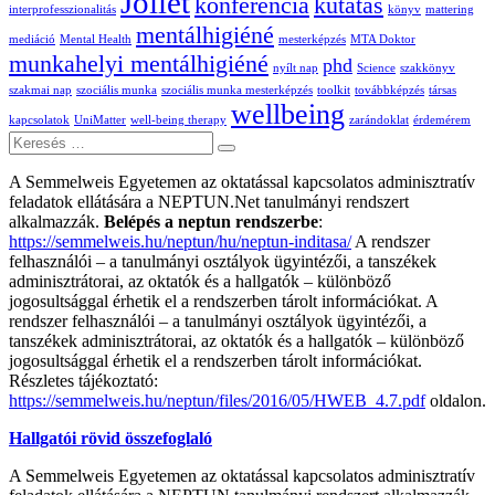
Jóllét
konferencia
kutatás
interprofesszionalitás
könyv
mattering
mentálhigiéné
mediáció
Mental Health
mesterképzés
MTA Doktor
munkahelyi mentálhigiéné
phd
nyílt nap
Science
szakkönyv
szakmai nap
szociális munka
szociális munka mesterképzés
toolkit
továbbképzés
társas
wellbeing
kapcsolatok
UniMatter
well-being therapy
zarándoklat
érdemérem
Keresés
A Semmelweis Egyetemen az oktatással kapcsolatos adminisztratív
feladatok ellátására a NEPTUN.Net tanulmányi rendszert
alkalmazzák.
Belépés a neptun rendszerbe
:
https://semmelweis.hu/neptun/hu/neptun-inditasa/
A rendszer
felhasználói – a tanulmányi osztályok ügyintézői, a tanszékek
adminisztrátorai, az oktatók és a hallgatók – különböző
jogosultsággal érhetik el a rendszerben tárolt információkat. A
rendszer felhasználói – a tanulmányi osztályok ügyintézői, a
tanszékek adminisztrátorai, az oktatók és a hallgatók – különböző
jogosultsággal érhetik el a rendszerben tárolt információkat.
Részletes tájékoztató:
https://semmelweis.hu/neptun/files/2016/05/HWEB_4.7.pdf
oldalon.
Hallgatói rövid összefoglaló
A Semmelweis Egyetemen az oktatással kapcsolatos adminisztratív