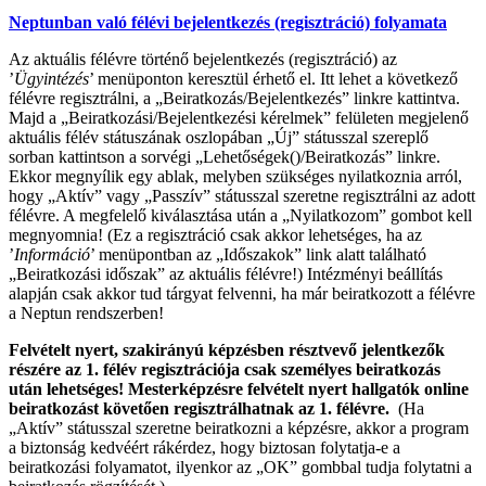
Neptunban való félévi bejelentkezés (regisztráció) folyamata
Az aktuális félévre történő bejelentkezés (regisztráció) az
’
Ügyintézés
’ menüponton keresztül érhető el. Itt lehet a következő
félévre regisztrálni, a „Beiratkozás/Bejelentkezés” linkre kattintva.
Majd a „Beiratkozási/Bejelentkezési kérelmek” felületen megjelenő
aktuális félév státuszának oszlopában „Új” státusszal szereplő
sorban kattintson a sorvégi „Lehetőségek()/Beiratkozás” linkre.
Ekkor megnyílik egy ablak, melyben szükséges nyilatkoznia arról,
hogy „Aktív” vagy „Passzív” státusszal szeretne regisztrálni az adott
félévre. A megfelelő kiválasztása után a „Nyilatkozom” gombot kell
megnyomnia! (Ez a regisztráció csak akkor lehetséges, ha az
’
Információ
’ menüpontban az „Időszakok” link alatt található
„Beiratkozási időszak” az aktuális félévre!) Intézményi beállítás
alapján csak akkor tud tárgyat felvenni, ha már beiratkozott a félévre
a Neptun rendszerben!
Felvételt nyert, szakirányú képzésben résztvevő jelentkezők
részére az 1. félév regisztrációja csak személyes beiratkozás
után lehetséges!
Mesterképzésre felvételt nyert hallgatók online
beiratkozást követően regisztrálhatnak az 1. félévre.
(Ha
„Aktív” státusszal szeretne beiratkozni a képzésre, akkor a program
a biztonság kedvéért rákérdez, hogy biztosan folytatja-e a
beiratkozási folyamatot, ilyenkor az „OK” gombbal tudja folytatni a