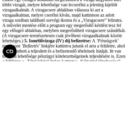
többi vizsgát, melyre lehetősége van lecserélni a jelenleg kijelölt
vizsgaalkalmát. A vizsgacsere ablakban válassza ki azt a
vizsgaalkalmat, melyre cserélni kíván, majd kattintson az adott
vizsga sorában található sorvégi ikonra és a „Vizsgacsere” feliratra.
A művelet mentése előtt a program egy megerősítő kérdést tesz fel
egy előugró ablakban, melyben megerősítheti vizsgacsere szándékát.
(A vizsgacsere természetesen csak jövőbeni vizsgaalkalmak között
lehetséges.)
5. Ismétlővizsga (IV) díj befizetése:
A
’Pénzügyek’
menüpont
’Befizetés’
linkjére kattintva jutunk el arra a felületre, ahol
megtekintheti a teljesített és a befizetendő tételeinek listáját. Itt van
továbbá lehetősége pénzügyi kötelezettségeinek teljesítésére is. Ezen
a felületen a „Tétel kiírás” linkre kattintva „Kiírt tétel létrehozása”
felületen kell megadni a fizetési jogcímet (Ismételt vizsgadíj), ezután
az adott félév automatikusan megjelenik, majd a legördülő listából
kell kiválasztani a tárgyat, amelyikre a vizsgadíjat szeretné kiírni,
ezután kell a „Tétel létrehozása” gombra kattintani. A rendszer a
tétel kiírás sikerességéről visszajelzést ad, majd ezután a „Befizetés”
fülön, a szűrések megfelelő beállításával azonnal meg is jelenik az
adott tétel az aktív tételei között. Egy-egy tétel részletes adatainak
megtekintéséhez kattintson az adott tétel sorában található
„Lehetőségek()/Bővebb” feliratra. Az aktív (befizetetlen) kiírt tétel
befizetéséhez pipálja be a teljesítendő tétel mellett található
jelölőnégyzetet, majd kattintson a „Befizet” gombra. Ezután
megjelenik a fizetési mód, mely az intézményben a bankkártyás