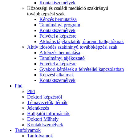
Kontaktszemélyek
Közösségi és családi mediáció szakirányú
továbbképzési szak
Képzés bemutatása
Tanulmányi program
Kontaktszemélyek
Felvétel a képzésre
Aktuális tájékoztatók, órarend hallgatóknak
Aktív idősödés szakirányú továbbképzési szak
A képzés bemutatása
Tanulmányi tájékoztató
Felvétel a képzésre
Gyakori kérdések a felvétellel kapcsolatban
Képzési alkalmak
Kontaktszemélyek
Phd
Phd
Doktori képzésről
Témavezetők, témák
Jelentkezés
Hallgatói információk
Doktori Műhely
Kontaktszemélyek
Tanfolyamok
Tanfolyamok