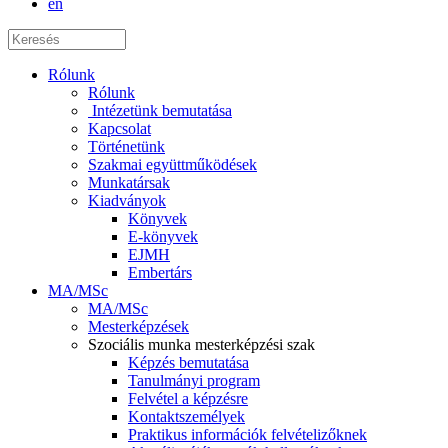
en
Rólunk
Rólunk
Intézetünk bemutatása
Kapcsolat
Történetünk
Szakmai együttműködések
Munkatársak
Kiadványok
Könyvek
E-könyvek
EJMH
Embertárs
MA/MSc
MA/MSc
Mesterképzések
Szociális munka mesterképzési szak
Képzés bemutatása
Tanulmányi program
Felvétel a képzésre
Kontaktszemélyek
Praktikus információk felvételizőknek