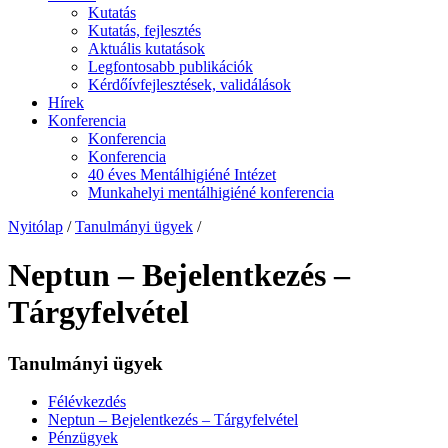
Kutatás
Kutatás, fejlesztés
Aktuális kutatások
Legfontosabb publikációk
Kérdőívfejlesztések, validálások
Hírek
Konferencia
Konferencia
Konferencia
40 éves Mentálhigiéné Intézet
Munkahelyi mentálhigiéné konferencia
Nyitólap
/
Tanulmányi ügyek
/
Neptun – Bejelentkezés –
Tárgyfelvétel
Tanulmányi ügyek
Félévkezdés
Neptun – Bejelentkezés – Tárgyfelvétel
Pénzügyek