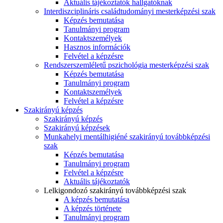
Aktuális tájékoztatók hallgatóknak
Interdiszciplináris családtudományi mesterképzési szak
Képzés bemutatása
Tanulmányi program
Kontaktszemélyek
Hasznos információk
Felvétel a képzésre
Rendszerszemléletű pszichológia mesterképzési szak
Képzés bemutatása
Tanulmányi program
Kontaktszemélyek
Felvétel a képzésre
Szakirányú képzés
Szakirányú képzés
Szakirányú képzések
Munkahelyi mentálhigiéné szakirányú továbbképzési
szak
Képzés bemutatása
Tanulmányi program
Felvétel a képzésre
Aktuális tájékoztatók
Lelkigondozó szakirányú továbbképzési szak
A képzés bemutatása
A képzés története
Tanulmányi program