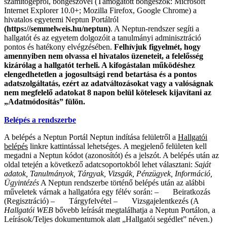
számítógépről, böngészővel (Támogatott böngészők: Microsoft
Internet Explorer 10.0+; Mozilla Firefox, Google Chrome) a
hivatalos egyetemi Neptun Portálról
(https://semmelweis.hu/neptun)
. A Neptun-rendszer segíti a
hallgatót és az egyetem dolgozóit a tanulmányi adminisztráció
pontos és hatékony elvégzésében.
Felhívjuk figyelmét, hogy
amennyiben nem olvassa el hivatalos üzeneteit, a felelősség
kizárólag a hallgatót terheli. A kifogástalan működéshez
elengedhetetlen a jogosultsági
rend betartása és a pontos
adatszolgáltatás, ezért az adatváltozásokat vagy a valóságnak
nem megfelelő adatokat 8 napon belül kötelesek kijavítani az
„Adatmódosítás” fülön.
Belépés a rendszerbe
A belépés a Neptun Portál Neptun indítása felületről a
Hallgatói
belépés
linkre kattintással lehetséges. A megjelenő felületen kell
megadni a Neptun kódot (azonosítót) és a jelszót. A belépés után az
oldal tetején a következő adatcsoportokból lehet választani:
Saját
adatok, Tanulmányok, Tárgyak, Vizsgák, Pénzügyek, Információ,
Ügyintézés
A Neptun rendszerbe történő belépés után az alábbi
műveletek várnak a hallgatóra egy félév során: – Beiratkozás
(Regisztráció) – Tárgyfelvétel – Vizsgajelentkezés (A
Hallgatói WEB
bővebb leírását megtalálhatja a Neptun Portálon, a
Leírások/Teljes dokumentumok alatt „Hallgatói segédlet” néven.)