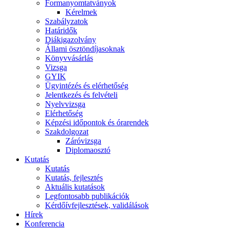
Formanyomtatványok
Kérelmek
Szabályzatok
Határidők
Diákigazolvány
Állami ösztöndíjasoknak
Könyvvásárlás
Vizsga
GYIK
Ügyintézés és elérhetőség
Jelentkezés és felvételi
Nyelvvizsga
Elérhetőség
Képzési időpontok és órarendek
Szakdolgozat
Záróvizsga
Diplomaosztó
Kutatás
Kutatás
Kutatás, fejlesztés
Aktuális kutatások
Legfontosabb publikációk
Kérdőívfejlesztések, validálások
Hírek
Konferencia