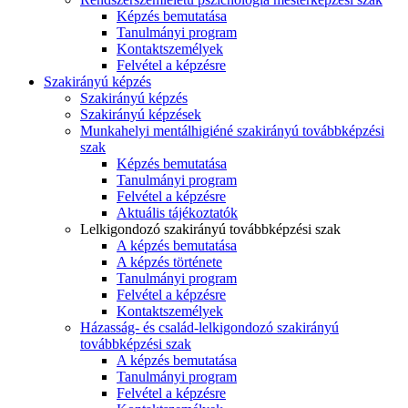
Képzés bemutatása
Tanulmányi program
Kontaktszemélyek
Felvétel a képzésre
Szakirányú képzés
Szakirányú képzés
Szakirányú képzések
Munkahelyi mentálhigiéné szakirányú továbbképzési
szak
Képzés bemutatása
Tanulmányi program
Felvétel a képzésre
Aktuális tájékoztatók
Lelkigondozó szakirányú továbbképzési szak
A képzés bemutatása
A képzés története
Tanulmányi program
Felvétel a képzésre
Kontaktszemélyek
Házasság- és család-lelkigondozó szakirányú
továbbképzési szak
A képzés bemutatása
Tanulmányi program
Felvétel a képzésre