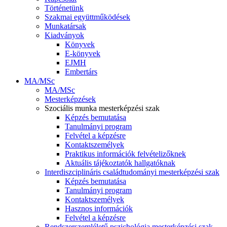
Történetünk
Szakmai együttműködések
Munkatársak
Kiadványok
Könyvek
E-könyvek
EJMH
Embertárs
MA/MSc
MA/MSc
Mesterképzések
Szociális munka mesterképzési szak
Képzés bemutatása
Tanulmányi program
Felvétel a képzésre
Kontaktszemélyek
Praktikus információk felvételizőknek
Aktuális tájékoztatók hallgatóknak
Interdiszciplináris családtudományi mesterképzési szak
Képzés bemutatása
Tanulmányi program
Kontaktszemélyek
Hasznos információk
Felvétel a képzésre
Rendszerszemléletű pszichológia mesterképzési szak