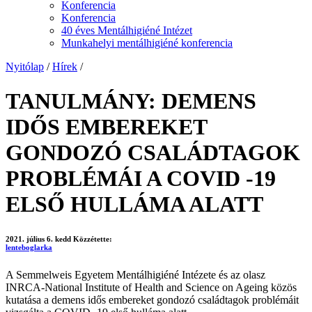
Konferencia
Konferencia
40 éves Mentálhigiéné Intézet
Munkahelyi mentálhigiéné konferencia
Nyitólap
/
Hírek
/
TANULMÁNY: DEMENS
IDŐS EMBEREKET
GONDOZÓ CSALÁDTAGOK
PROBLÉMÁI A COVID -19
ELSŐ HULLÁMA ALATT
2021. július 6. kedd
Közzétette:
lenteboglarka
A Semmelweis Egyetem Mentálhigiéné Intézete és az olasz
INRCA-National Institute of Health and Science on Ageing közös
kutatása a demens idős embereket gondozó családtagok problémáit