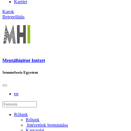
Karrier
Karok
Betegellátás
Mentálhigiéné Intézet
Semmelweis Egyetem
en
Rólunk
Rólunk
Intézetünk bemutatása
Kapcsolat