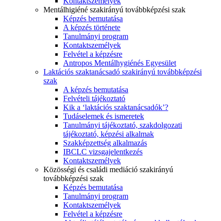
Kontaktszemélyek
Mentálhigiéné szakirányú továbbképzési szak
Képzés bemutatása
A képzés története
Tanulmányi program
Kontaktszemélyek
Felvétel a képzésre
Antropos Mentálhygiénés Egyesület
Laktációs szaktanácsadó szakirányú továbbképzési
szak
A képzés bemutatása
Felvételi tájékoztató
Kik a ‘laktációs szaktanácsadók’?
Tudáselemek és ismeretek
Tanulmányi tájékoztató, szakdolgozati
tájékoztató, képzési alkalmak
Szakképzettség alkalmazás
IBCLC vizsgajelentkezés
Kontaktszemélyek
Közösségi és családi mediáció szakirányú
továbbképzési szak
Képzés bemutatása
Tanulmányi program
Kontaktszemélyek
Felvétel a képzésre