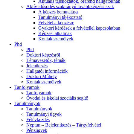
Aktuális tájékoztatók, órarend hallgatóknak
Aktív idősödés szakirányú továbbképzési szak
A képzés bemutatása
Tanulmányi tájékoztató
Felvétel a képzésre
Gyakori kérdések a felvétellel kapcsolatban
Képzési alkalmak
Kontaktszemélyek
Phd
Phd
Doktori képzésről
Témavezetők, témák
Jelentkezés
Hallgatói információk
Doktori Műhely
Kontaktszemélyek
Tanfolyamok
Tanfolyamok
Óvodai és iskolai szociális segítő
Tanulmányok
Tanulmányok
Tanulmányi ügyek
Félévkezdés
Neptun – Bejelentkezés – Tárgyfelvétel
Pénzügyek