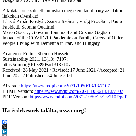
vizsgálta a COVID -19 első hulláma alatt.
A kutatásból született júniusban megjelent tanulmány az alábbi
linkeken olvasható.
László Árpád Kostyál, Zsuzsa Széman, Virág Erzsébet , Paolo
Fabbietti, Sabrina Quattrini,
Marco Socci, , Giovanni Lamura 4 and Cristina Gagliard
Impact of the COVID-19 Pandemic on Family Carers of Older
People Living with Dementia in Italy and Hungary
Academic Editor: Shereen Hussein
Sustainability 2021, 13(13), 7107;
https://doi.org/10.3390/su13137107
Received: 28 May 2021 / Revised: 17 June 2021 / Accepted: 21
June 2021 / Published: 24 June 2021
Abstract:
https://www.mdpi.com/2071-1050/13/13/7107
HTML Version:
https://www.mdpi.com/2071-1050/13/13/7107
PDF Version:
https://www.mdpi.com/2071-1050/13/13/7107/pdf
Ha érdekesnek találta, ossza meg!
Facebook
X