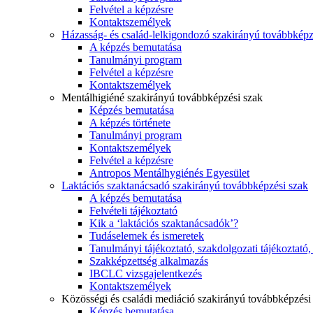
Felvétel a képzésre
Kontaktszemélyek
Házasság- és család-lelkigondozó szakirányú továbbképz
A képzés bemutatása
Tanulmányi program
Felvétel a képzésre
Kontaktszemélyek
Mentálhigiéné szakirányú továbbképzési szak
Képzés bemutatása
A képzés története
Tanulmányi program
Kontaktszemélyek
Felvétel a képzésre
Antropos Mentálhygiénés Egyesület
Laktációs szaktanácsadó szakirányú továbbképzési szak
A képzés bemutatása
Felvételi tájékoztató
Kik a ‘laktációs szaktanácsadók’?
Tudáselemek és ismeretek
Tanulmányi tájékoztató, szakdolgozati tájékoztató
Szakképzettség alkalmazás
IBCLC vizsgajelentkezés
Kontaktszemélyek
Közösségi és családi mediáció szakirányú továbbképzési
Képzés bemutatása