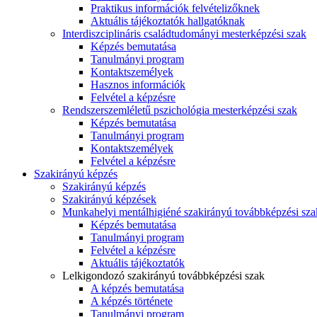
Praktikus információk felvételizőknek
Aktuális tájékoztatók hallgatóknak
Interdiszciplináris családtudományi mesterképzési szak
Képzés bemutatása
Tanulmányi program
Kontaktszemélyek
Hasznos információk
Felvétel a képzésre
Rendszerszemléletű pszichológia mesterképzési szak
Képzés bemutatása
Tanulmányi program
Kontaktszemélyek
Felvétel a képzésre
Szakirányú képzés
Szakirányú képzés
Szakirányú képzések
Munkahelyi mentálhigiéné szakirányú továbbképzési sza
Képzés bemutatása
Tanulmányi program
Felvétel a képzésre
Aktuális tájékoztatók
Lelkigondozó szakirányú továbbképzési szak
A képzés bemutatása
A képzés története
Tanulmányi program