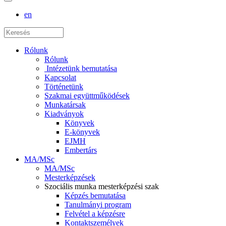
en
Rólunk
Rólunk
Intézetünk bemutatása
Kapcsolat
Történetünk
Szakmai együttműködések
Munkatársak
Kiadványok
Könyvek
E-könyvek
EJMH
Embertárs
MA/MSc
MA/MSc
Mesterképzések
Szociális munka mesterképzési szak
Képzés bemutatása
Tanulmányi program
Felvétel a képzésre
Kontaktszemélyek