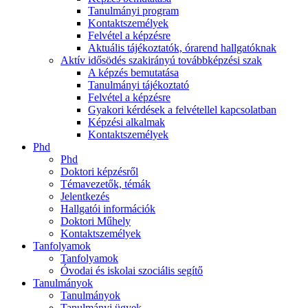
Tanulmányi program
Kontaktszemélyek
Felvétel a képzésre
Aktuális tájékoztatók, órarend hallgatóknak
Aktív idősödés szakirányú továbbképzési szak
A képzés bemutatása
Tanulmányi tájékoztató
Felvétel a képzésre
Gyakori kérdések a felvétellel kapcsolatban
Képzési alkalmak
Kontaktszemélyek
Phd
Phd
Doktori képzésről
Témavezetők, témák
Jelentkezés
Hallgatói információk
Doktori Műhely
Kontaktszemélyek
Tanfolyamok
Tanfolyamok
Óvodai és iskolai szociális segítő
Tanulmányok
Tanulmányok
Tanulmányi ügyek