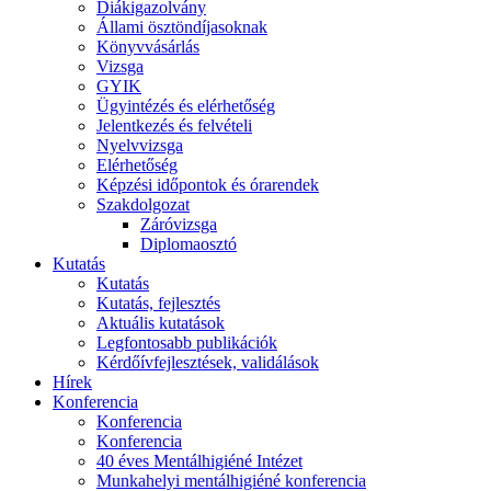
Diákigazolvány
Állami ösztöndíjasoknak
Könyvvásárlás
Vizsga
GYIK
Ügyintézés és elérhetőség
Jelentkezés és felvételi
Nyelvvizsga
Elérhetőség
Képzési időpontok és órarendek
Szakdolgozat
Záróvizsga
Diplomaosztó
Kutatás
Kutatás
Kutatás, fejlesztés
Aktuális kutatások
Legfontosabb publikációk
Kérdőívfejlesztések, validálások
Hírek
Konferencia
Konferencia
Konferencia
40 éves Mentálhigiéné Intézet
Munkahelyi mentálhigiéné konferencia