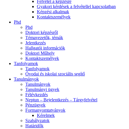
Felvétel a képzésre
Gyakori kérdések a felvétellel kapcsolatban
Képzési alkalmak
Kontaktszemélyek
Phd
Phd
Doktori képzésről
Témavezetők, témák
Jelentkezés
Hallgatói információk
Doktori Műhely
Kontaktszemélyek
Tanfolyamok
Tanfolyamok
Óvodai és iskolai szociális segítő
Tanulmányok
Tanulmányok
Tanulmányi ügyek
Félévkezdés
Neptun – Bejelentkezés – Tárgyfelvétel
Pénzügyek
Formanyomtatványok
Kérelmek
Szabályzatok
Határidők