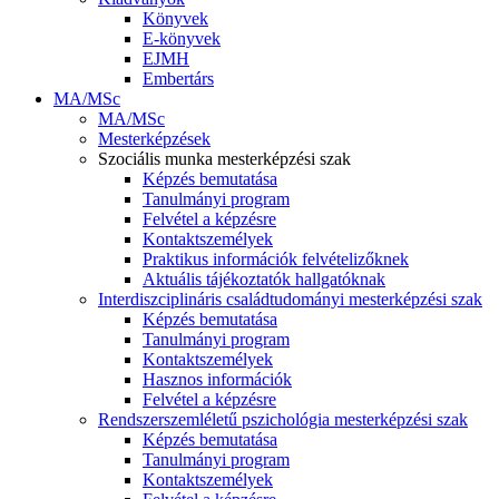
Könyvek
E-könyvek
EJMH
Embertárs
MA/MSc
MA/MSc
Mesterképzések
Szociális munka mesterképzési szak
Képzés bemutatása
Tanulmányi program
Felvétel a képzésre
Kontaktszemélyek
Praktikus információk felvételizőknek
Aktuális tájékoztatók hallgatóknak
Interdiszciplináris családtudományi mesterképzési szak
Képzés bemutatása
Tanulmányi program
Kontaktszemélyek
Hasznos információk
Felvétel a képzésre
Rendszerszemléletű pszichológia mesterképzési szak
Képzés bemutatása
Tanulmányi program
Kontaktszemélyek