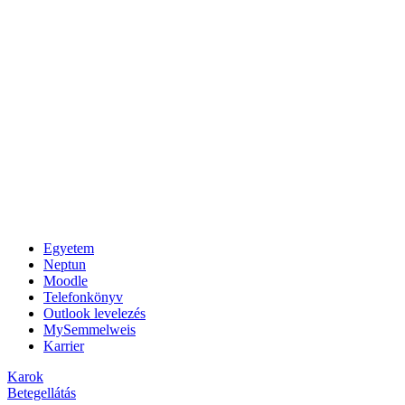
Egyetem
Neptun
Moodle
Telefonkönyv
Outlook levelezés
MySemmelweis
Karrier
Karok
Betegellátás