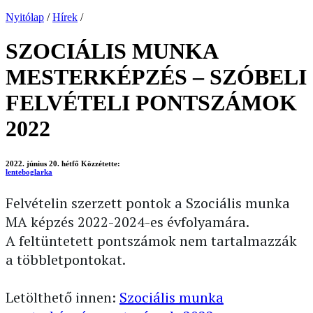
Nyitólap
/
Hírek
/
SZOCIÁLIS MUNKA
MESTERKÉPZÉS – SZÓBELI
FELVÉTELI PONTSZÁMOK
2022
2022. június 20. hétfő
Közzétette:
lenteboglarka
Felvételin szerzett pontok a Szociális munka
MA képzés 2022-2024-es évfolyamára.
A feltüntetett pontszámok nem tartalmazzák
a többletpontokat.
Letölthető innen:
Szociális munka