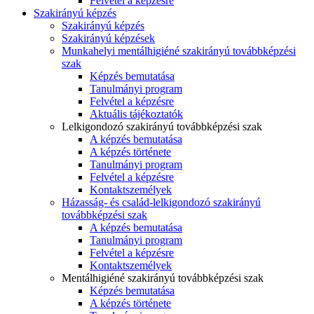
Felvétel a képzésre
Szakirányú képzés
Szakirányú képzés
Szakirányú képzések
Munkahelyi mentálhigiéné szakirányú továbbképzési
szak
Képzés bemutatása
Tanulmányi program
Felvétel a képzésre
Aktuális tájékoztatók
Lelkigondozó szakirányú továbbképzési szak
A képzés bemutatása
A képzés története
Tanulmányi program
Felvétel a képzésre
Kontaktszemélyek
Házasság- és család-lelkigondozó szakirányú
továbbképzési szak
A képzés bemutatása
Tanulmányi program
Felvétel a képzésre
Kontaktszemélyek
Mentálhigiéné szakirányú továbbképzési szak
Képzés bemutatása
A képzés története