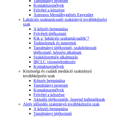
Tanulmányi program
Kontaktszemélyek
Felvétel a képzésre
Antropos Mentálhygiénés Egyesület
Laktációs szaktanácsadó szakirányú továbbképzési
szak
A képzés bemutatása
Felvételi tájékoztató
Kik a ‘laktációs szaktanácsadók’?
Tudáselemek és ismeretek
Tanulmányi tájékoztató, szakdolgozati
tájékoztató, képzési alkalmak
Szakképzettség alkalmazás
IBCLC vizsgajelentkezés
Kontaktszemélyek
Közösségi és családi mediáció szakirányú
továbbképzési szak
Képzés bemutatása
Tanulmányi program
Kontaktszemélyek
Felvétel a képzésre
Aktuális tájékoztatók, órarend hallgatóknak
Aktív idősödés szakirányú továbbképzési szak
A képzés bemutatása
Tanulmányi tájékoztató