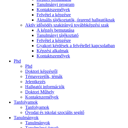
Tanulmányi program
Kontaktszemélyek
Felvétel a képzésre
Aktuális tájékoztatók, órarend hallgatóknak
Aktív idősödés szakirányú továbbképzési szak
A képzés bemutatása
Tanulmányi tájékoztató
Felvétel a képzésre
Gyakori kérdések a felvétellel kapcsolatban
Képzési alkalmak
Kontaktszemélyek
Phd
Phd
Doktori képzésről
Témavezetők, témák
Jelentkezés
Hallgatói információk
Doktori Műhely
Kontaktszemélyek
Tanfolyamok
Tanfolyamok
Óvodai és iskolai szociális segítő
Tanulmányok
Tanulmányok
Tanulmányi ügyek