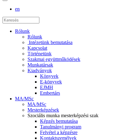
en
Rólunk
Rólunk
Intézetünk bemutatása
Kapcsolat
Történetünk
Szakmai együttműködések
Munkatársak
Kiadványok
Könyvek
E-könyvek
EJMH
Embertárs
MA/MSc
MA/MSc
Mesterképzések
Szociális munka mesterképzési szak
Képzés bemutatása
Tanulmányi program
Felvétel a képzésre
Kontaktszemélyek