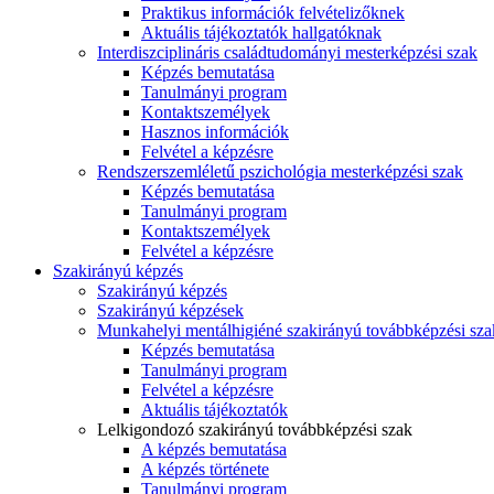
Praktikus információk felvételizőknek
Aktuális tájékoztatók hallgatóknak
Interdiszciplináris családtudományi mesterképzési szak
Képzés bemutatása
Tanulmányi program
Kontaktszemélyek
Hasznos információk
Felvétel a képzésre
Rendszerszemléletű pszichológia mesterképzési szak
Képzés bemutatása
Tanulmányi program
Kontaktszemélyek
Felvétel a képzésre
Szakirányú képzés
Szakirányú képzés
Szakirányú képzések
Munkahelyi mentálhigiéné szakirányú továbbképzési sza
Képzés bemutatása
Tanulmányi program
Felvétel a képzésre
Aktuális tájékoztatók
Lelkigondozó szakirányú továbbképzési szak
A képzés bemutatása
A képzés története
Tanulmányi program