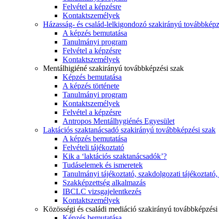
Felvétel a képzésre
Kontaktszemélyek
Házasság- és család-lelkigondozó szakirányú továbbképz
A képzés bemutatása
Tanulmányi program
Felvétel a képzésre
Kontaktszemélyek
Mentálhigiéné szakirányú továbbképzési szak
Képzés bemutatása
A képzés története
Tanulmányi program
Kontaktszemélyek
Felvétel a képzésre
Antropos Mentálhygiénés Egyesület
Laktációs szaktanácsadó szakirányú továbbképzési szak
A képzés bemutatása
Felvételi tájékoztató
Kik a ‘laktációs szaktanácsadók’?
Tudáselemek és ismeretek
Tanulmányi tájékoztató, szakdolgozati tájékoztató
Szakképzettség alkalmazás
IBCLC vizsgajelentkezés
Kontaktszemélyek
Közösségi és családi mediáció szakirányú továbbképzési
Képzés bemutatása