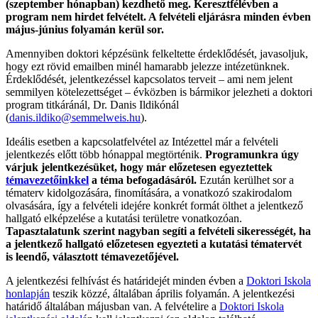
(szeptember hónapban) kezdhető meg. Keresztfélévben a
program nem hirdet felvételt.
A felvételi eljárásra minden évben
május-június folyamán kerül sor.
Amennyiben doktori képzésünk felkeltette érdeklődését, javasoljuk,
hogy ezt rövid emailben minél hamarabb jelezze intézetünknek.
Érdeklődését, jelentkezéssel kapcsolatos terveit – ami nem jelent
semmilyen kötelezettséget – évközben is bármikor jelezheti a doktori
program titkáránál, Dr. Danis Ildikónál
(
danis.ildiko@semmelweis.hu
).
Ideális esetben a kapcsolatfelvétel az Intézettel már a felvételi
jelentkezés előtt több hónappal megtörténik.
Programunkra úgy
várjuk jelentkezésüket, hogy már előzetesen egyeztettek
témavezetőinkkel
a téma befogadásáról.
E
zután kerülhet sor a
tématerv kidolgozására, finomítására, a vonatkozó szakirodalom
olvasására, így a felvételi idejére konkrét formát ölthet a jelentkező
hallgató elképzelése a kutatási területre vonatkozóan.
Tapasztalatunk szerint nagyban segíti a felvételi sikerességét, ha
a jelentkező hallgató
előzetesen
egyezteti a
kutatási tématervét
is
leendő, választott témavezetőjével.
A jelentkezési felhívást és határidejét minden évben a
Doktori Iskola
honlapján
teszik közzé, általában április folyamán. A jelentkezési
határidő általában májusban van. A felvételire a
Doktori Iskola