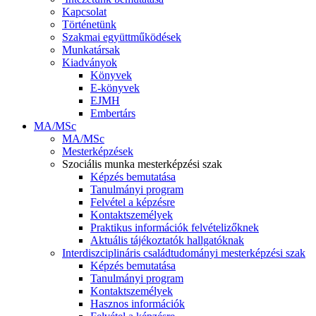
Kapcsolat
Történetünk
Szakmai együttműködések
Munkatársak
Kiadványok
Könyvek
E-könyvek
EJMH
Embertárs
MA/MSc
MA/MSc
Mesterképzések
Szociális munka mesterképzési szak
Képzés bemutatása
Tanulmányi program
Felvétel a képzésre
Kontaktszemélyek
Praktikus információk felvételizőknek
Aktuális tájékoztatók hallgatóknak
Interdiszciplináris családtudományi mesterképzési szak
Képzés bemutatása
Tanulmányi program
Kontaktszemélyek
Hasznos információk