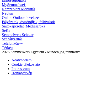
Minőségpolitika
MySemmelweis
Nemzetközi Mobilitás
Neptun
Online Outlook levelezés
Pályázatok, ösztöndíjak, felhívások
Sajtókapcsolat (Médiasarok)
SeKa
Semmelweis Scholar
Szabályzattár
Telefonkönyv
Térkép
2026 Semmelweis Egyetem - Minden jog fenntartva
Adatvédelem
Cookie-tájékoztató
Impresszum
Honlaptérkép