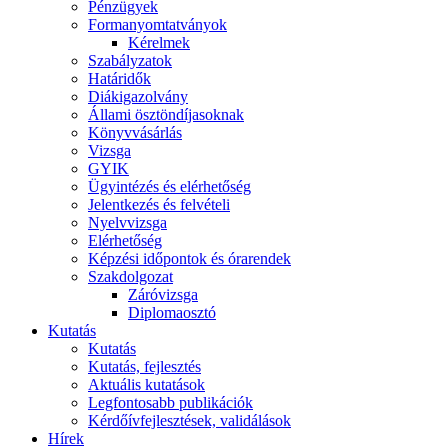
Pénzügyek
Formanyomtatványok
Kérelmek
Szabályzatok
Határidők
Diákigazolvány
Állami ösztöndíjasoknak
Könyvvásárlás
Vizsga
GYIK
Ügyintézés és elérhetőség
Jelentkezés és felvételi
Nyelvvizsga
Elérhetőség
Képzési időpontok és órarendek
Szakdolgozat
Záróvizsga
Diplomaosztó
Kutatás
Kutatás
Kutatás, fejlesztés
Aktuális kutatások
Legfontosabb publikációk
Kérdőívfejlesztések, validálások
Hírek