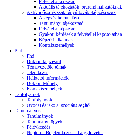
Felvétel a képzésre
Aktuális tájékoztatók, órarend hallgatóknak
Aktív idősödés szakirányú továbbképzési szak
A képzés bemutatása
Tanulmányi tájékoztató
Felvétel a képzésre
Gyakori kérdések a felvétellel kapcsolatban
Képzési alkalmak
Kontaktszemélyek
Phd
Phd
Doktori képzésről
Témavezetők, témák
Jelentkezés
Hallgatói információk
Doktori Műhely
Kontaktszemélyek
Tanfolyamok
Tanfolyamok
Óvodai és iskolai szociális segítő
Tanulmányok
Tanulmányok
Tanulmányi ügyek
Félévkezdés
Neptun – Bejelentkezés – Tárgyfelvétel