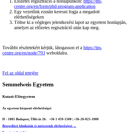
Előzetes regisztráció a honlapunkon:
https://tm-
centre.org/en/form/phd-program-application
Egy vezetőnk ezután keresni fogja a megadott
elérhetőségeken
Töltse ki a végleges jelentkezési lapot az egyetem honlapján,
amelyet az előzetes regisztráció után kap meg.
További részletekért kérjük, látogasson el a
https://tm-
centre.org/en/node/793
weboldalra.
Fel az oldal tetejére
Semmelweis Egyetem
Kutató-Elitegyetem
Az egyetem központi elérhetőségei
H - 1085 Budapest, Üllői út 26.
+36 1 459-1500 | +36-20-825-1000
Betegellátó klinikáink és intézeteink elérhetőségei →