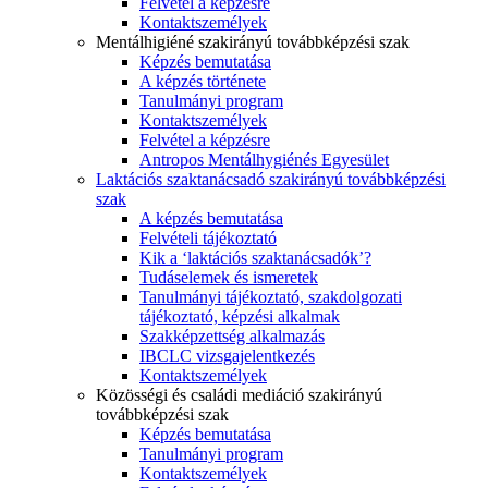
Felvétel a képzésre
Kontaktszemélyek
Mentálhigiéné szakirányú továbbképzési szak
Képzés bemutatása
A képzés története
Tanulmányi program
Kontaktszemélyek
Felvétel a képzésre
Antropos Mentálhygiénés Egyesület
Laktációs szaktanácsadó szakirányú továbbképzési
szak
A képzés bemutatása
Felvételi tájékoztató
Kik a ‘laktációs szaktanácsadók’?
Tudáselemek és ismeretek
Tanulmányi tájékoztató, szakdolgozati
tájékoztató, képzési alkalmak
Szakképzettség alkalmazás
IBCLC vizsgajelentkezés
Kontaktszemélyek
Közösségi és családi mediáció szakirányú
továbbképzési szak
Képzés bemutatása
Tanulmányi program
Kontaktszemélyek