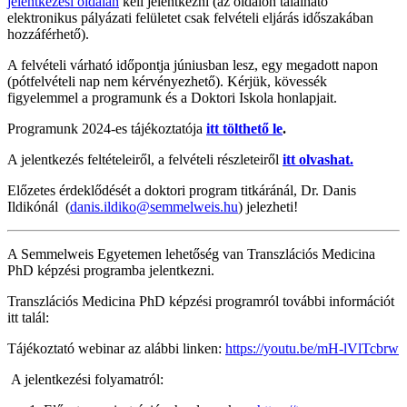
jelentkezési oldalán
kell jelentkezni (az oldalon található
elektronikus pályázati felületet csak felvételi eljárás időszakában
hozzáférhető).
A felvételi várható időpontja júniusban lesz, egy megadott napon
(pótfelvételi nap nem kérvényezhető). Kérjük, kövessék
figyelemmel a programunk és a Doktori Iskola honlapjait.
Programunk 2024-es tájékoztatója
itt tölthető le
.
A jelentkezés feltételeiről, a felvételi részleteiről
itt olvashat.
Előzetes érdeklődését a doktori program titkáránál, Dr. Danis
Ildikónál (
danis.ildiko@semmelweis.hu
) jelezheti!
A Semmelweis Egyetemen lehetőség van Transzlációs Medicina
PhD képzési programba jelentkezni.
Transzlációs Medicina PhD képzési programról további információt
itt talál:
Tájékoztató webinar az alábbi linken:
https://youtu.be/mH-lVlTcbrw
A jelentkezési folyamatról: