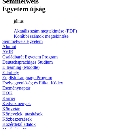
Semmelweis
Egyetem újság
július
Aktuális szám megtekintése (PDF)
Korábbi számok megtekintése
Semmelweis Egyetem
Alumni
AVIR
Családbarát Egyetem Program
Deutschsprachiges Studium
E-learning (Moodle)
E-tárhely
English Language Program
Esélyegyenlőség és Etikai Kódex
Eseménynaptár
HÖK
Karrier
Kedvezmények
Könyvtár
Körlevelek, utasítások
Közbeszerzések
Közérdekű adatok