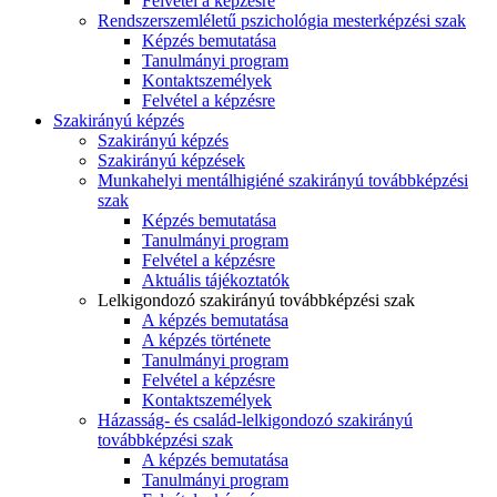
Felvétel a képzésre
Rendszerszemléletű pszichológia mesterképzési szak
Képzés bemutatása
Tanulmányi program
Kontaktszemélyek
Felvétel a képzésre
Szakirányú képzés
Szakirányú képzés
Szakirányú képzések
Munkahelyi mentálhigiéné szakirányú továbbképzési
szak
Képzés bemutatása
Tanulmányi program
Felvétel a képzésre
Aktuális tájékoztatók
Lelkigondozó szakirányú továbbképzési szak
A képzés bemutatása
A képzés története
Tanulmányi program
Felvétel a képzésre
Kontaktszemélyek
Házasság- és család-lelkigondozó szakirányú
továbbképzési szak
A képzés bemutatása
Tanulmányi program