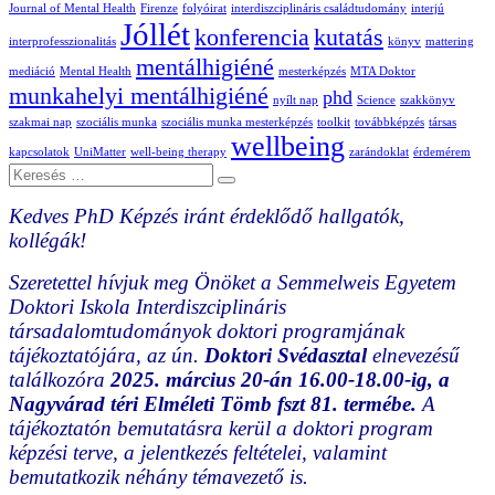
Journal of Mental Health
Firenze
folyóirat
interdiszciplináris családtudomány
interjú
Jóllét
konferencia
kutatás
interprofesszionalitás
könyv
mattering
mentálhigiéné
mediáció
Mental Health
mesterképzés
MTA Doktor
munkahelyi mentálhigiéné
phd
nyílt nap
Science
szakkönyv
szakmai nap
szociális munka
szociális munka mesterképzés
toolkit
továbbképzés
társas
wellbeing
kapcsolatok
UniMatter
well-being therapy
zarándoklat
érdemérem
Keresés
Kedves PhD Képzés iránt érdeklődő hallgatók,
kollégák!
Szeretettel hívjuk meg Önöket a Semmelweis Egyetem
Doktori Iskola Interdiszciplináris
társadalomtudományok doktori programjának
tájékoztatójára, az ún.
Doktori Svédasztal
elnevezésű
találkozóra
2025. március 20-án 16.00-18.00-ig, a
Nagyvárad téri Elméleti Tömb fszt 81. termébe.
A
tájékoztatón bemutatásra kerül a doktori program
képzési terve, a jelentkezés feltételei, valamint
bemutatkozik néhány témavezető is.