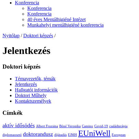
Konferencia
Konferencia
Konferencia
40 éves Mentálhigiéné Intézet
Munkahelyi mentálhigiéné konferencia
Nyitólap
/
Doktori képzés
/
Jelentkezés
Doktori képzés
Témavezetők, témák
Jelentkezés
Hallgatói információk
Doktori Műhely
Kontaktszemélyek
Címkék
aktív idősödés
Albert Fruzsina
Bóné Veronika
Camino
Covid-19
családterápia
EUniWell
doktorandusz
diplomaosztó
díjátadás
EJMH
European