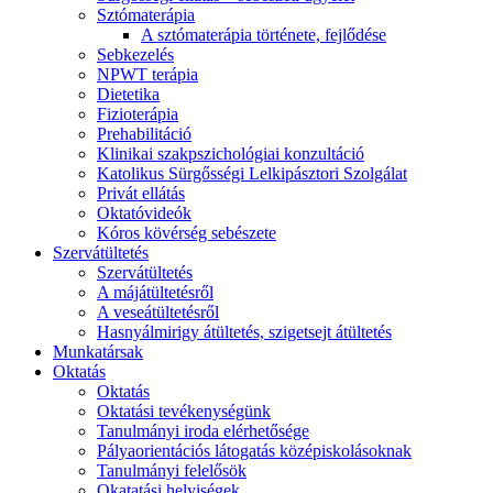
Sztómaterápia
A sztómaterápia története, fejlődése
Sebkezelés
NPWT terápia
Dietetika
Fizioterápia
Prehabilitáció
Klinikai szakpszichológiai konzultáció
Katolikus Sürgősségi Lelkipásztori Szolgálat
Privát ellátás
Oktatóvideók
Kóros kövérség sebészete
Szervátültetés
Szervátültetés
A májátültetésről
A veseátültetésről
Hasnyálmirigy átültetés, szigetsejt átültetés
Munkatársak
Oktatás
Oktatás
Oktatási tevékenységünk
Tanulmányi iroda elérhetősége
Pályaorientációs látogatás középiskolásoknak
Tanulmányi felelősök
Okatatási helyiségek