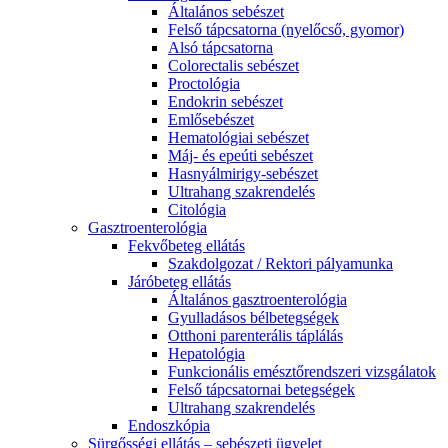
Általános sebészet
Felső tápcsatorna (nyelőcső, gyomor)
Alsó tápcsatorna
Colorectalis sebészet
Proctológia
Endokrin sebészet
Emlősebészet
Hematológiai sebészet
Máj- és epeúti sebészet
Hasnyálmirigy-sebészet
Ultrahang szakrendelés
Citológia
Gasztroenterológia
Fekvőbeteg ellátás
Szakdolgozat / Rektori pályamunka
Járóbeteg ellátás
Általános gasztroenterológia
Gyulladásos bélbetegségek
Otthoni parenterális táplálás
Hepatológia
Funkcionális emésztőrendszeri vizsgálatok
Felső tápcsatornai betegségek
Ultrahang szakrendelés
Endoszkópia
Sürgősségi ellátás – sebészeti ügyelet