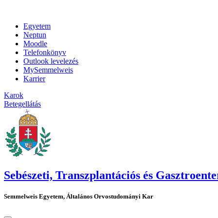
Egyetem
Neptun
Moodle
Telefonkönyv
Outlook levelezés
MySemmelweis
Karrier
Karok
Betegellátás
Sebészeti, Transzplantációs és Gasztroente
Semmelweis Egyetem, Általános Orvostudományi Kar