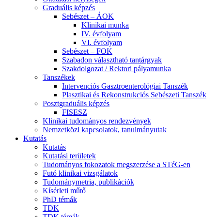
Graduális képzés
Sebészet – ÁOK
Klinikai munka
IV. évfolyam
VI. évfolyam
Sebészet – FOK
Szabadon választható tantárgyak
Szakdolgozat / Rektori pályamunka
Tanszékek
Intervenciós Gasztroenterológiai Tanszék
Plasztikai és Rekonstrukciós Sebészeti Tanszék
Posztgraduális képzés
FISESZ
Klinikai tudományos rendezvények
Nemzetközi kapcsolatok, tanulmányutak
Kutatás
Kutatás
Kutatási területek
Tudományos fokozatok megszerzése a STéG-en
Futó klinikai vizsgálatok
Tudománymetria, publikációk
Kísérleti műtő
PhD témák
TDK
TDK témák