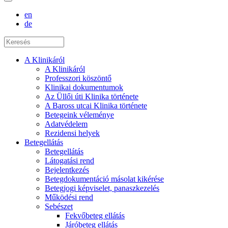
en
de
A Klinikáról
A Klinikáról
Professzori köszöntő
Klinikai dokumentumok
Az Üllői úti Klinika története
A Baross utcai Klinika története
Betegeink véleménye
Adatvédelem
Rezidensi helyek
Betegellátás
Betegellátás
Látogatási rend
Bejelentkezés
Betegdokumentáció másolat kikérése
Betegjogi képviselet, panaszkezelés
Működési rend
Sebészet
Fekvőbeteg ellátás
Járóbeteg ellátás