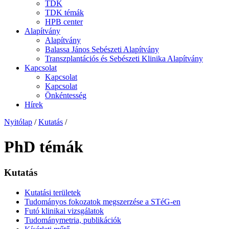
TDK
TDK témák
HPB center
Alapítvány
Alapítvány
Balassa János Sebészeti Alapítvány
Transzplantációs és Sebészeti Klinika Alapítvány
Kapcsolat
Kapcsolat
Kapcsolat
Önkéntesség
Hírek
Nyitólap
/
Kutatás
/
PhD témák
Kutatás
Kutatási területek
Tudományos fokozatok megszerzése a STéG-en
Futó klinikai vizsgálatok
Tudománymetria, publikációk