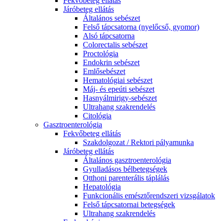
Fekvőbeteg ellátás
Járóbeteg ellátás
Általános sebészet
Felső tápcsatorna (nyelőcső, gyomor)
Alsó tápcsatorna
Colorectalis sebészet
Proctológia
Endokrin sebészet
Emlősebészet
Hematológiai sebészet
Máj- és epeúti sebészet
Hasnyálmirigy-sebészet
Ultrahang szakrendelés
Citológia
Gasztroenterológia
Fekvőbeteg ellátás
Szakdolgozat / Rektori pályamunka
Járóbeteg ellátás
Általános gasztroenterológia
Gyulladásos bélbetegségek
Otthoni parenterális táplálás
Hepatológia
Funkcionális emésztőrendszeri vizsgálatok
Felső tápcsatornai betegségek
Ultrahang szakrendelés