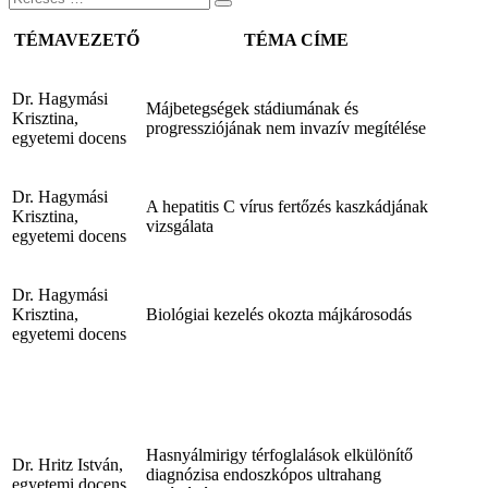
TÉMAVEZETŐ
TÉMA CÍME
Dr. Hagymási
Májbetegségek stádiumának és
Krisztina,
progressziójának nem invazív megítélése
egyetemi docens
Dr. Hagymási
A hepatitis C vírus fertőzés kaszkádjának
Krisztina,
vizsgálata
egyetemi docens
Dr. Hagymási
Krisztina,
Biológiai kezelés okozta májkárosodás
egyetemi docens
Hasnyálmirigy térfoglalások elkülönítő
Dr. Hritz István,
diagnózisa endoszkópos ultrahang
egyetemi docens