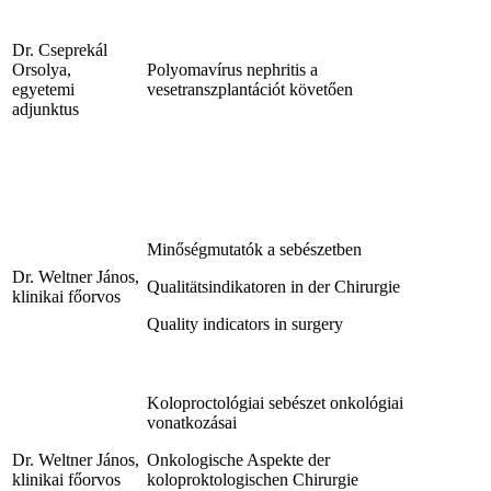
Dr. Cseprekál
Orsolya,
Polyomavírus nephritis a
egyetemi
vesetranszplantációt követően
adjunktus
Minőségmutatók a sebészetben
Dr. Weltner János,
Qualitätsindikatoren in der Chirurgie
klinikai főorvos
Quality indicators in surgery
Koloproctológiai sebészet onkológiai
vonatkozásai
Dr. Weltner János,
Onkologische Aspekte der
klinikai főorvos
koloproktologischen Chirurgie