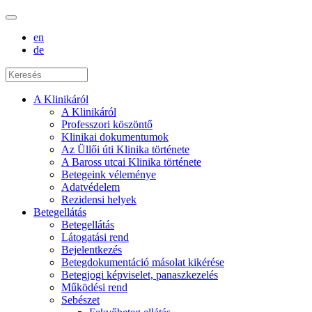
en
de
A Klinikáról
A Klinikáról
Professzori köszöntő
Klinikai dokumentumok
Az Üllői úti Klinika története
A Baross utcai Klinika története
Betegeink véleménye
Adatvédelem
Rezidensi helyek
Betegellátás
Betegellátás
Látogatási rend
Bejelentkezés
Betegdokumentáció másolat kikérése
Betegjogi képviselet, panaszkezelés
Működési rend
Sebészet