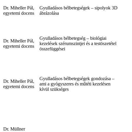
Dr. Miheller Pál,
Gyulladásos bélbetegségek – sipolyok 3D
egyetemi docens
ábrázolása
Gyulladásos bélbetegség – biológiai
Dr. Miheller Pál,
kezelések szérumszintjei és a testöszetétel
egyetemi docens
összefüggései
Gyulladásos bélbetegségek gondozása –
Dr. Miheller Pál,
ami a gyógyszeres és műtéti kezelésen
egyetemi docens
kívül szükséges
Dr. Müllner