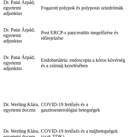
Dr. Patai Árpád,
egyetemi
Fogazott polypok és polyposis szindrómák
adjunktus
Dr. Patai Árpád,
Post ERCP-s pancreatitis megelőzése és
egyetemi
előrejelzése
adjunktus
Dr. Patai Árpád,
Endobariátria: endoscopia a kóros kövérség
egyetemi
és a zsírmáj kezelésében
adjunktus
Dr. Werling Klára,
COVID-19 fertőzés és a
egyetemi docens
gasztroenterológiai betegségek
Dr. Werling Klára,
COVID-19 fertőzés és a májbetegségek
egyetemi docens
(csak TDK)