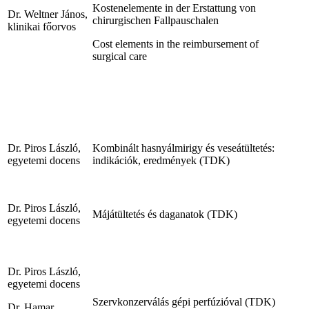
Kostenelemente in der Erstattung von
Dr. Weltner János,
chirurgischen Fallpauschalen
klinikai főorvos
Cost elements in the reimbursement of
surgical care
Dr. Piros László,
Kombinált hasnyálmirigy és veseátültetés:
egyetemi docens
indikációk, eredmények (TDK)
Dr. Piros László,
Májátültetés és daganatok (TDK)
egyetemi docens
Dr. Piros László,
egyetemi docens
Szervkonzerválás gépi perfúzióval (TDK)
Dr. Hamar