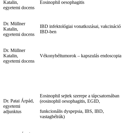
Katalin,
Eosinophil oesophagitis
egyetemi docens
Dr. Müllner
IBD infektológiai vonatkozásai, vakcináció
Katalin,
IBD-ben
egyetemi docens
Dr. Müllner
Katalin,
Vékonybéltumorok – kapszulás endoscopia
egyetemi docens
Eosinophil sejtek szerepe a tápcsatornában
Dr. Patai Árpád,
(eosinophil oesophagitis, EGID,
egyetemi
funkcionális dyspepsia, IBS, IBD,
adjunktus
vastagbélrák)