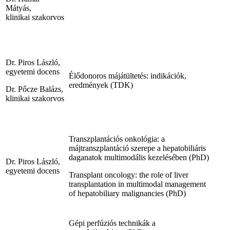
Mátyás,
klinikai szakorvos
Dr. Piros László,
egyetemi docens
Élődonoros májátültetés: indikációk,
eredmények (TDK)
Dr. Pőcze Balázs,
klinikai szakorvos
Transzplantációs onkológia: a
májtranszplantáció szerepe a hepatobiliáris
daganatok multimodális kezelésében (PhD)
Dr. Piros László,
egyetemi docens
Transplant oncology: the role of liver
transplantation in multimodal management
of hepatobiliary malignancies (PhD)
Gépi perfúziós technikák a