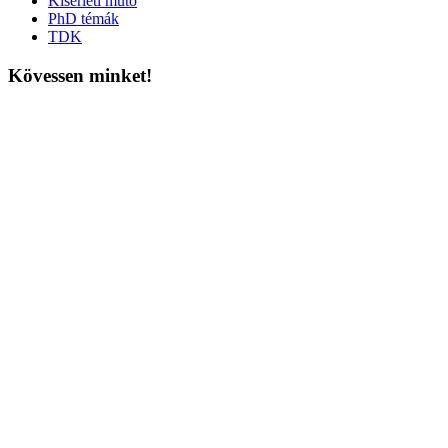
Kísérleti műtő
PhD témák
TDK
Kövessen minket!