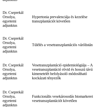
Dr. Cseprekál
Orsolya,
Hypertonia prevalenciája és kezelése
egyetemi
transzplantációt követően
adjunktus
Dr. Cseprekál
Orsolya,
Túlélés a vesetranszplantációs várólistán
egyetemi
adjunktus
Dr. Cseprekál
Vesetranszplantáció epidemiológiája – A
Orsolya,
vesetranszplantáció rövid és hosszú távú
egyetemi
kimenetelét befolyásoló módosítható
adjunktus
kockázati tényezők
Dr. Cseprekál
Orsolya,
Funkcionális vesekárosodás biomarkerei
egyetemi
vesetranszplantációt követően
adjunktus