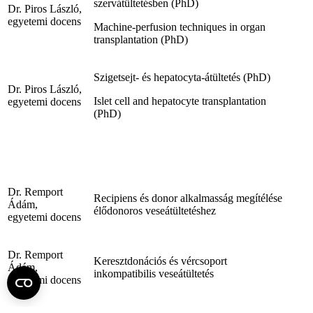
szervátültetésben (PhD)
Dr. Piros László,
egyetemi docens
Machine-perfusion techniques in organ
transplantation (PhD)
Szigetsejt- és hepatocyta-átültetés (PhD)
Dr. Piros László,
Islet cell and hepatocyte transplantation
egyetemi docens
(PhD)
Dr. Remport
Recipiens és donor alkalmasság megítélése
Ádám,
élődonoros veseátültetéshez
egyetemi docens
Dr. Remport
Keresztdonációs és vércsoport
Ádám,
inkompatibilis veseátültetés
egyetemi docens