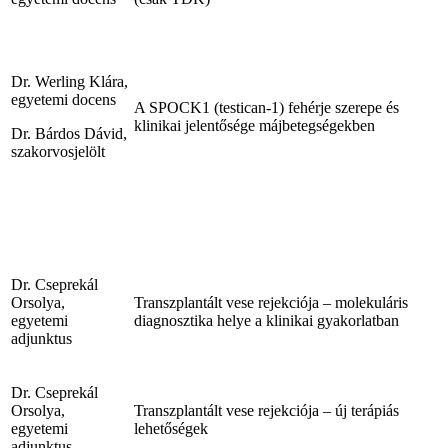
Dr. Werling Klára,
egyetemi docens
A SPOCK1 (testican-1) fehérje szerepe és
klinikai jelentősége májbetegségekben
Dr. Bárdos Dávid,
szakorvosjelölt
Dr. Cseprekál
Orsolya,
Transzplantált vese rejekciója – molekuláris
egyetemi
diagnosztika helye a klinikai gyakorlatban
adjunktus
Dr. Cseprekál
Orsolya,
Transzplantált vese rejekciója – új terápiás
egyetemi
lehetőségek
adjunktus