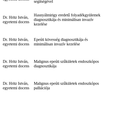
segítségével
Hasnyálmirigy eredetű folyadékgyülemek
Dr. Hritz István,
diagnosztikája és minimálisan invazív
egyetemi docens
kezelése
Dr. Hritz István,
Epeúti kövesség diagnosztikája és
egyetemi docens
minimálisan invazív kezelése
Dr. Hritz István,
Malignus epeúti szűkületek endoszkópos
egyetemi docens
diagnosztikája
Dr. Hritz István,
Malignus epeúti szűkületek endoszkópos
egyetemi docens
palliációja