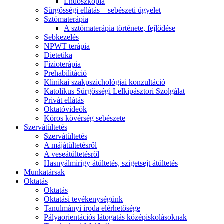
Endoszkópia
Sürgősségi ellátás – sebészeti ügyelet
Sztómaterápia
A sztómaterápia története, fejlődése
Sebkezelés
NPWT terápia
Dietetika
Fizioterápia
Prehabilitáció
Klinikai szakpszichológiai konzultáció
Katolikus Sürgősségi Lelkipásztori Szolgálat
Privát ellátás
Oktatóvideók
Kóros kövérség sebészete
Szervátültetés
Szervátültetés
A májátültetésről
A veseátültetésről
Hasnyálmirigy átültetés, szigetsejt átültetés
Munkatársak
Oktatás
Oktatás
Oktatási tevékenységünk
Tanulmányi iroda elérhetősége
Pályaorientációs látogatás középiskolásoknak