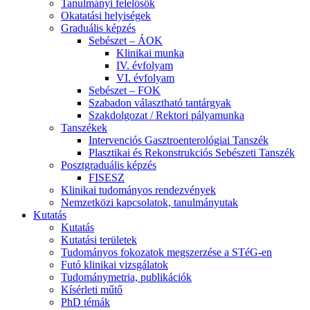
Tanulmányi felelősök
Okatatási helyiségek
Graduális képzés
Sebészet – ÁOK
Klinikai munka
IV. évfolyam
VI. évfolyam
Sebészet – FOK
Szabadon választható tantárgyak
Szakdolgozat / Rektori pályamunka
Tanszékek
Intervenciós Gasztroenterológiai Tanszék
Plasztikai és Rekonstrukciós Sebészeti Tanszék
Posztgraduális képzés
FISESZ
Klinikai tudományos rendezvények
Nemzetközi kapcsolatok, tanulmányutak
Kutatás
Kutatás
Kutatási területek
Tudományos fokozatok megszerzése a STéG-en
Futó klinikai vizsgálatok
Tudománymetria, publikációk
Kísérleti műtő
PhD témák