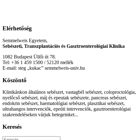
Elérhetőség
Semmelweis Egyetem,
Sebészeti, Transzplantációs és Gasztroenterológiai Klinika
1082 Budapest Üllői út 78.
Tel: +36 1 459 1500 / 52120 mellék
E-mail: steg „kukac” semmelweis-univ.hu
Köszöntő
Klinikánkon általános sebészet, vastagbél sebészet, coloproctológia,
nyelőcső sebészet, máj és epeutak sebészete, pancreas sebészet,
endokrin sebészet, haematológiai sebészet, plasztikai sebészet,
ultrahangos intervenciók, epeúti intervenciók, gasztroenterológiai
szakrendeléseken várjuk betegeinket...
Keresés
Keresés