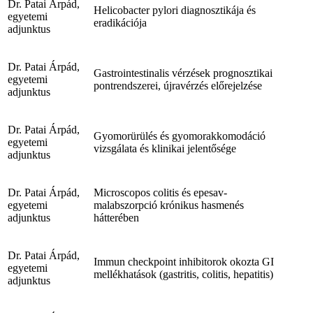
Dr. Patai Árpád,
Helicobacter pylori diagnosztikája és
egyetemi
eradikációja
adjunktus
Dr. Patai Árpád,
Gastrointestinalis vérzések prognosztikai
egyetemi
pontrendszerei, újravérzés előrejelzése
adjunktus
Dr. Patai Árpád,
Gyomorürülés és gyomorakkomodáció
egyetemi
vizsgálata és klinikai jelentősége
adjunktus
Dr. Patai Árpád,
Microscopos colitis és epesav-
egyetemi
malabszorpció krónikus hasmenés
adjunktus
hátterében
Dr. Patai Árpád,
Immun checkpoint inhibitorok okozta GI
egyetemi
mellékhatások (gastritis, colitis, hepatitis)
adjunktus