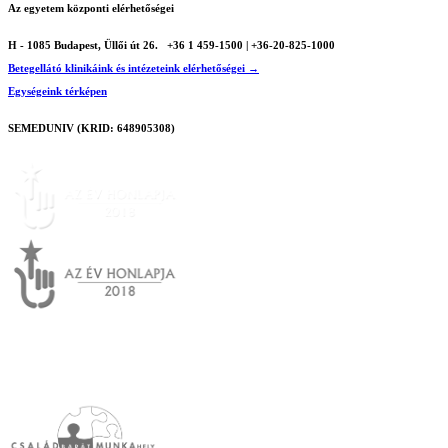
Az egyetem központi elérhetőségei
H - 1085 Budapest, Üllői út 26.
+36 1 459-1500 | +36-20-825-1000
Betegellátó klinikáink és intézeteink elérhetőségei →
Egységeink térképen
SEMEDUNIV (KRID: 648905308)