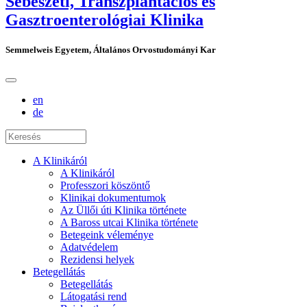
Sebészeti, Transzplantációs és
Gasztroenterológiai Klinika
Semmelweis Egyetem, Általános Orvostudományi Kar
en
de
A Klinikáról
A Klinikáról
Professzori köszöntő
Klinikai dokumentumok
Az Üllői úti Klinika története
A Baross utcai Klinika története
Betegeink véleménye
Adatvédelem
Rezidensi helyek
Betegellátás
Betegellátás
Látogatási rend