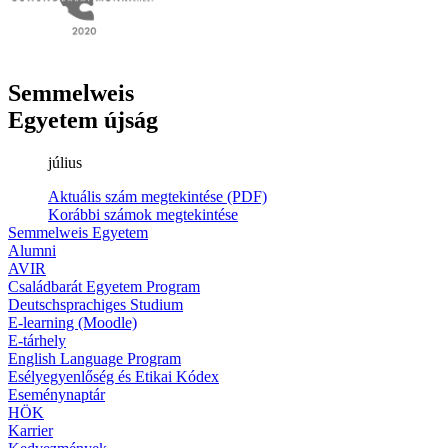
Semmelweis
Egyetem újság
július
Aktuális szám megtekintése (PDF)
Korábbi számok megtekintése
Semmelweis Egyetem
Alumni
AVIR
Családbarát Egyetem Program
Deutschsprachiges Studium
E-learning (Moodle)
E-tárhely
English Language Program
Esélyegyenlőség és Etikai Kódex
Eseménynaptár
HÖK
Karrier