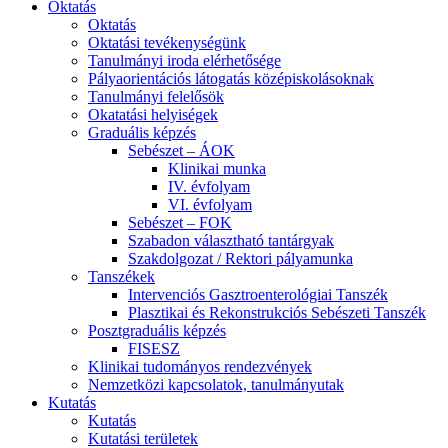
Oktatás
Oktatás
Oktatási tevékenységünk
Tanulmányi iroda elérhetősége
Pályaorientációs látogatás középiskolásoknak
Tanulmányi felelősök
Okatatási helyiségek
Graduális képzés
Sebészet – ÁOK
Klinikai munka
IV. évfolyam
VI. évfolyam
Sebészet – FOK
Szabadon választható tantárgyak
Szakdolgozat / Rektori pályamunka
Tanszékek
Intervenciós Gasztroenterológiai Tanszék
Plasztikai és Rekonstrukciós Sebészeti Tanszék
Posztgraduális képzés
FISESZ
Klinikai tudományos rendezvények
Nemzetközi kapcsolatok, tanulmányutak
Kutatás
Kutatás
Kutatási területek