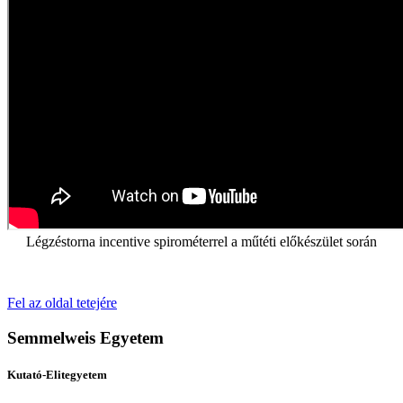
Légzéstorna incentive spirométerrel a műtéti előkészület során
Fel az oldal tetejére
Semmelweis Egyetem
Kutató-Elitegyetem