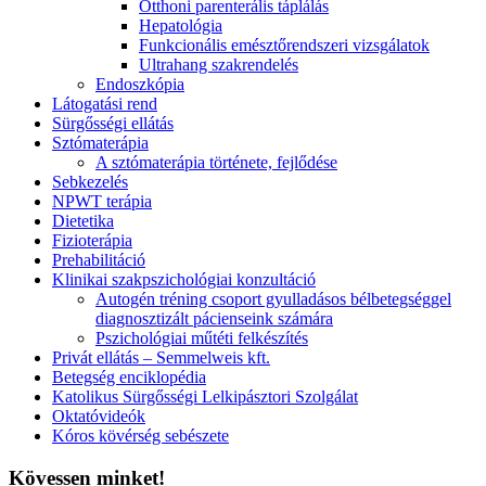
Otthoni parenterális táplálás
Hepatológia
Funkcionális emésztőrendszeri vizsgálatok
Ultrahang szakrendelés
Endoszkópia
Látogatási rend
Sürgősségi ellátás
Sztómaterápia
A sztómaterápia története, fejlődése
Sebkezelés
NPWT terápia
Dietetika
Fizioterápia
Prehabilitáció
Klinikai szakpszichológiai konzultáció
Autogén tréning csoport gyulladásos bélbetegséggel
diagnosztizált pácienseink számára
Pszichológiai műtéti felkészítés
Privát ellátás – Semmelweis kft.
Betegség enciklopédia
Katolikus Sürgősségi Lelkipásztori Szolgálat
Oktatóvideók
Kóros kövérség sebészete
Kövessen minket!