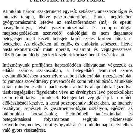
Klinikánk három szakterületet egyesít: sebészet, aneszteziológia és
intenzív terápia, illetve gasztroenterológia. Ennek megfelelően
gyógytornászaink lefedve az emésztőrendszer (máj- és epeúti,
hasnyálmirigy-, felső gasztrointesztinális és coloproctológiai
megbetegedéseken szenvedő) onkológiai és nem daganatos
betegségei miatt kezelt betegek körét széles körben látnak el
betegeket. Az előzőeken túl emlő-, és endokrin sebészeti, illetve
hasfalrekonstrukció miatt operált, valamint és végtagvesztéssel
küzdő (amputált) betegeket kezelnek kórházi bent fekvésük alatt.
Intézményünk profiljához kapcsolódóan elhivatottan végezzük az
ellátás számos szakaszában, a betegellátó team-mel szoros
együttműködésben a személyre szabott fizioterápiát, mozgásterápiát,
folyamatos szövődmény-prevenciót és korai rehabilitációt. Munkánk
során minden esetben pácienseink aktuális állapotához igazodva,
társbetegségeiket figyelembe véve az érvényben lévő protokollokat
szem előtt tartva járunk el. Betegeinket végigkísérjük a műtéti
előkészítéstől kezdve, a korai posztoperatív időszakban, az intenzív
osztályon, sebészeti és gasztroenterológiai osztályon, egészen az
otthonukba bocsájtásukig. Életmódbeli tanácsainkkal és
betegoktatással folyamatosan segítjük pácienseink
szövődménymentes, korai gyógyulását és a mindennapi életvitelhez
való gyors visszatérést.