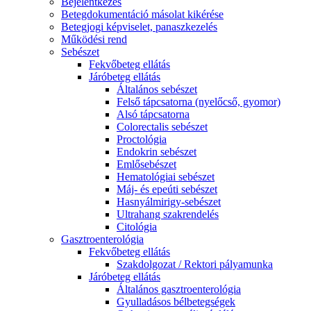
Bejelentkezés
Betegdokumentáció másolat kikérése
Betegjogi képviselet, panaszkezelés
Működési rend
Sebészet
Fekvőbeteg ellátás
Járóbeteg ellátás
Általános sebészet
Felső tápcsatorna (nyelőcső, gyomor)
Alsó tápcsatorna
Colorectalis sebészet
Proctológia
Endokrin sebészet
Emlősebészet
Hematológiai sebészet
Máj- és epeúti sebészet
Hasnyálmirigy-sebészet
Ultrahang szakrendelés
Citológia
Gasztroenterológia
Fekvőbeteg ellátás
Szakdolgozat / Rektori pályamunka
Járóbeteg ellátás
Általános gasztroenterológia
Gyulladásos bélbetegségek