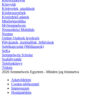
Kedvezmények
Könyvtár
Körlevelek, utasítások
Közbeszerzések
Közérdekű adatok
Minőségpolitika
MySemmelweis
Nemzetközi Mobilitás
Neptun
Online Outlook levelezés
Pályázatok, ösztöndíjak, felhívások
Sajtókapcsolat (Médiasarok)
SeKa
Semmelweis Scholar
Szabályzattár
Telefonkönyv
Térkép
2026 Semmelweis Egyetem - Minden jog fenntartva
Adatvédelem
Cookie-tájékoztató
Impresszum
Honlaptérkép