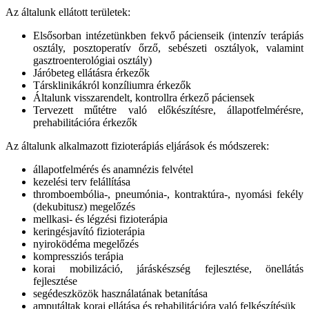
Az általunk ellátott területek:
Elsősorban intézetünkben fekvő pácienseik (intenzív terápiás
osztály, posztoperatív őrző, sebészeti osztályok, valamint
gasztroenterológiai osztály)
Járóbeteg ellátásra érkezők
Társklinikákról konzíliumra érkezők
Általunk visszarendelt, kontrollra érkező páciensek
Tervezett műtétre való előkészítésre, állapotfelmérésre,
prehabilitációra érkezők
Az általunk alkalmazott fizioterápiás eljárások és módszerek:
állapotfelmérés és anamnézis felvétel
kezelési terv felállítása
thromboembólia-, pneumónia-, kontraktúra-, nyomási fekély
(dekubitusz) megelőzés
mellkasi- és légzési fizioterápia
keringésjavító fizioterápia
nyiroködéma megelőzés
kompressziós terápia
korai mobilizáció, járáskészség fejlesztése, önellátás
fejlesztése
segédeszközök használatának betanítása
amputáltak korai ellátása és rehabilitációra való felkészítésük