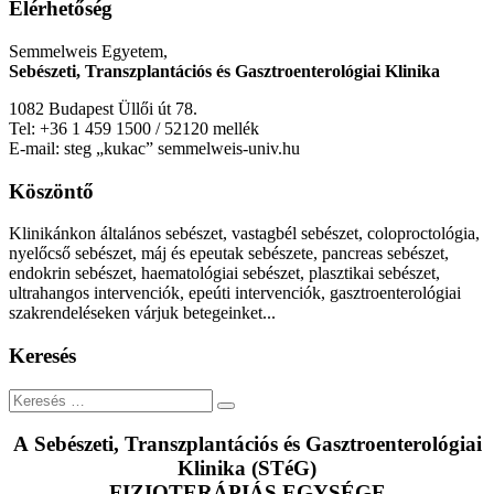
Elérhetőség
Semmelweis Egyetem,
Sebészeti, Transzplantációs és Gasztroenterológiai Klinika
1082 Budapest Üllői út 78.
Tel: +36 1 459 1500 / 52120 mellék
E-mail: steg „kukac” semmelweis-univ.hu
Köszöntő
Klinikánkon általános sebészet, vastagbél sebészet, coloproctológia,
nyelőcső sebészet, máj és epeutak sebészete, pancreas sebészet,
endokrin sebészet, haematológiai sebészet, plasztikai sebészet,
ultrahangos intervenciók, epeúti intervenciók, gasztroenterológiai
szakrendeléseken várjuk betegeinket...
Keresés
Keresés
A Sebészeti, Transzplantációs és Gasztroenterológiai
Klinika (STéG)
FIZIOTERÁPIÁS EGYSÉGE