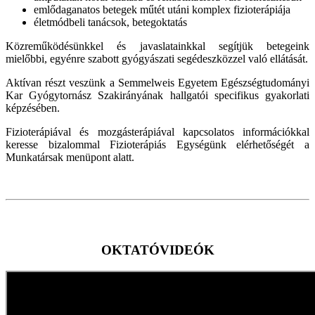
emlődaganatos betegek műtét utáni komplex fizioterápiája
életmódbeli tanácsok, betegoktatás
Közreműködésünkkel és javaslatainkkal segítjük betegeink
mielőbbi, egyénre szabott gyógyászati segédeszközzel való ellátását.
Aktívan részt veszünk a Semmelweis Egyetem Egészségtudományi
Kar Gyógytornász Szakirányának hallgatói specifikus gyakorlati
képzésében.
Fizioterápiával és mozgásterápiával kapcsolatos információkkal
keresse bizalommal Fizioterápiás Egységünk elérhetőségét a
Munkatársak menüpont alatt.
OKTATÓVIDEÓK