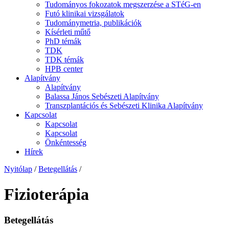
Tudományos fokozatok megszerzése a STéG-en
Futó klinikai vizsgálatok
Tudománymetria, publikációk
Kísérleti műtő
PhD témák
TDK
TDK témák
HPB center
Alapítvány
Alapítvány
Balassa János Sebészeti Alapítvány
Transzplantációs és Sebészeti Klinika Alapítvány
Kapcsolat
Kapcsolat
Kapcsolat
Önkéntesség
Hírek
Nyitólap
/
Betegellátás
/
Fizioterápia
Betegellátás