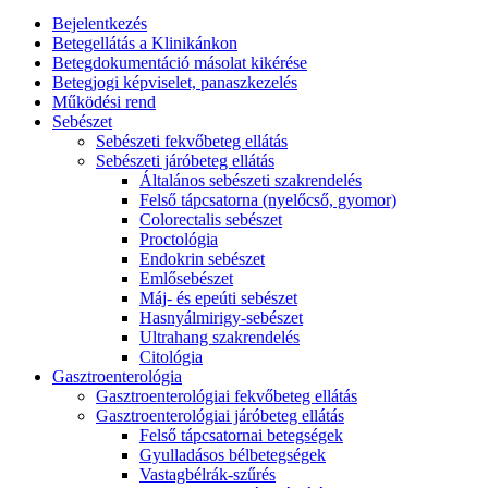
Bejelentkezés
Betegellátás a Klinikánkon
Betegdokumentáció másolat kikérése
Betegjogi képviselet, panaszkezelés
Működési rend
Sebészet
Sebészeti fekvőbeteg ellátás
Sebészeti járóbeteg ellátás
Általános sebészeti szakrendelés
Felső tápcsatorna (nyelőcső, gyomor)
Colorectalis sebészet
Proctológia
Endokrin sebészet
Emlősebészet
Máj- és epeúti sebészet
Hasnyálmirigy-sebészet
Ultrahang szakrendelés
Citológia
Gasztroenterológia
Gasztroenterológiai fekvőbeteg ellátás
Gasztroenterológiai járóbeteg ellátás
Felső tápcsatornai betegségek
Gyulladásos bélbetegségek
Vastagbélrák-szűrés