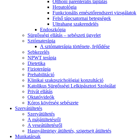
Otthoni parenterális táplálás
Hepatológia
Funkcionális emésztőrendszeri vizsgálatok
Felső tápcsatornai betegségek
Ultrahang szakrendelés
Endoszkópia
Sürgősségi ellátás – sebészeti ügyelet
Sztómaterápia
A sztómaterápia története, fejlődése
Sebkezelés
NPWT terápia
Dietetika
Fizioterápia
Prehabilitáció
Klinikai szakpszichológiai konzultáció
Katolikus Sürgősségi Lelkipásztori Szolgálat
Privát ellátás
Oktatóvideók
Kóros kövérség sebészete
Szervátültetés
Szervátültetés
A májátültetésről
A veseátültetésről
Hasnyálmirigy átültetés, szigetsejt átültetés
Munkatársak