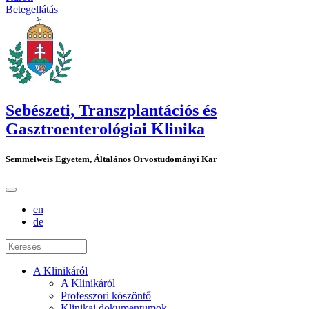
Betegellátás
Sebészeti, Transzplantációs és
Gasztroenterológiai Klinika
Semmelweis Egyetem, Általános Orvostudományi Kar
en
de
A Klinikáról
A Klinikáról
Professzori köszöntő
Klinikai dokumentumok