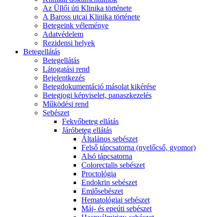
Az Üllői úti Klinika története
A Baross utcai Klinika története
Betegeink véleménye
Adatvédelem
Rezidensi helyek
Betegellátás
Betegellátás
Látogatási rend
Bejelentkezés
Betegdokumentáció másolat kikérése
Betegjogi képviselet, panaszkezelés
Működési rend
Sebészet
Fekvőbeteg ellátás
Járóbeteg ellátás
Általános sebészet
Felső tápcsatorna (nyelőcső, gyomor)
Alsó tápcsatorna
Colorectalis sebészet
Proctológia
Endokrin sebészet
Emlősebészet
Hematológiai sebészet
Máj- és epeúti sebészet