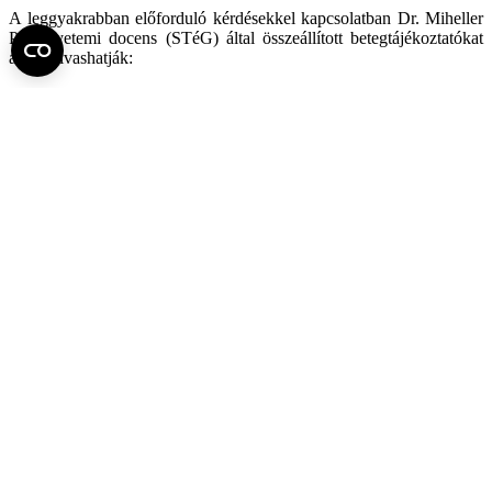
A leggyakrabban előforduló kérdésekkel kapcsolatban Dr. Miheller
Pál egyetemi docens (STéG) által összeállított betegtájékoztatókat
alább olvashatják:
A Crohn-betegség
Colitis ulcerosa
Sipolyozó Crohn
Laboratóriumi vizsgálatok
Képalkotó vizsgálatok és értékelésük
Vastagbél tükrözés
Mesalazin
Szteroidok
Budezonid
Azathioprin
Diéta
Biológiai kezelés, TNF
Biológiai kezelés integrin-gátló
IBD és terhesség
IBD és dohányzás
A colonoscopia betegtájékoztatót megtekintheti, vagy letöltheti
<<itt>>
Fel az oldal tetejére