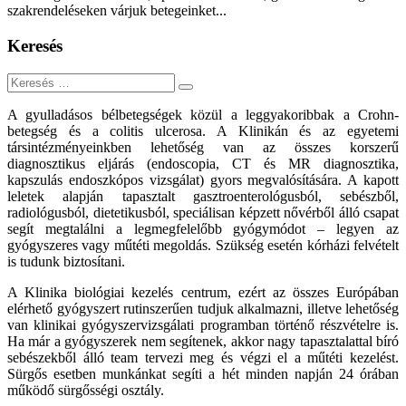
szakrendeléseken várjuk betegeinket...
Keresés
Keresés
A gyulladásos bélbetegségek közül a leggyakoribbak a Crohn-
betegség és a colitis ulcerosa. A Klinikán és az egyetemi
társintézményeinkben lehetőség van az összes korszerű
diagnosztikus eljárás (endoscopia, CT és MR diagnosztika,
kapszulás endoszkópos vizsgálat) gyors megvalósítására. A kapott
leletek alapján tapasztalt gasztroenterológusból, sebészből,
radiológusból, dietetikusból, speciálisan képzett nővérből álló csapat
segít megtalálni a legmegfelelőbb gyógymódot – legyen az
gyógyszeres vagy műtéti megoldás. Szükség esetén kórházi felvételt
is tudunk biztosítani.
A Klinika biológiai kezelés centrum, ezért az összes Európában
elérhető gyógyszert rutinszerűen tudjuk alkalmazni, illetve lehetőség
van klinikai gyógyszervizsgálati programban történő részvételre is.
Ha már a gyógyszerek nem segítenek, akkor nagy tapasztalattal bíró
sebészekből álló team tervezi meg és végzi el a műtéti kezelést.
Sürgős esetben munkánkat segíti a hét minden napján 24 órában
működő sürgősségi osztály.