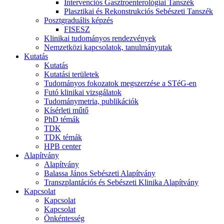
Intervenciós Gasztroenterológiai Tanszék
Plasztikai és Rekonstrukciós Sebészeti Tanszék
Posztgraduális képzés
FISESZ
Klinikai tudományos rendezvények
Nemzetközi kapcsolatok, tanulmányutak
Kutatás
Kutatás
Kutatási területek
Tudományos fokozatok megszerzése a STéG-en
Futó klinikai vizsgálatok
Tudománymetria, publikációk
Kísérleti műtő
PhD témák
TDK
TDK témák
HPB center
Alapítvány
Alapítvány
Balassa János Sebészeti Alapítvány
Transzplantációs és Sebészeti Klinika Alapítvány
Kapcsolat
Kapcsolat
Kapcsolat
Önkéntesség