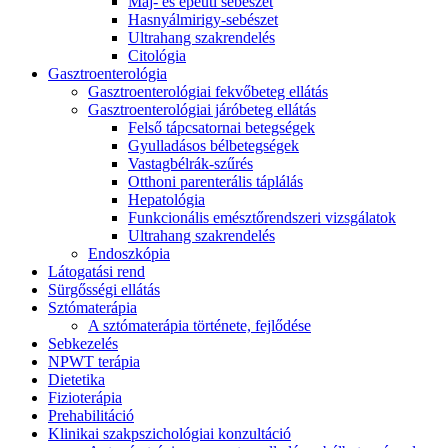
Máj- és epeúti sebészet
Hasnyálmirigy-sebészet
Ultrahang szakrendelés
Citológia
Gasztroenterológia
Gasztroenterológiai fekvőbeteg ellátás
Gasztroenterológiai járóbeteg ellátás
Felső tápcsatornai betegségek
Gyulladásos bélbetegségek
Vastagbélrák-szűrés
Otthoni parenterális táplálás
Hepatológia
Funkcionális emésztőrendszeri vizsgálatok
Ultrahang szakrendelés
Endoszkópia
Látogatási rend
Sürgősségi ellátás
Sztómaterápia
A sztómaterápia története, fejlődése
Sebkezelés
NPWT terápia
Dietetika
Fizioterápia
Prehabilitáció
Klinikai szakpszichológiai konzultáció