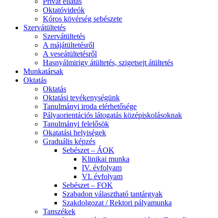
Privát ellátás
Oktatóvideók
Kóros kövérség sebészete
Szervátültetés
Szervátültetés
A májátültetésről
A veseátültetésről
Hasnyálmirigy átültetés, szigetsejt átültetés
Munkatársak
Oktatás
Oktatás
Oktatási tevékenységünk
Tanulmányi iroda elérhetősége
Pályaorientációs látogatás középiskolásoknak
Tanulmányi felelősök
Okatatási helyiségek
Graduális képzés
Sebészet – ÁOK
Klinikai munka
IV. évfolyam
VI. évfolyam
Sebészet – FOK
Szabadon választható tantárgyak
Szakdolgozat / Rektori pályamunka
Tanszékek