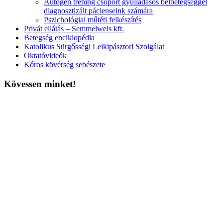
Autogén tréning csoport gyulladásos bélbetegséggel
diagnosztizált pácienseink számára
Pszichológiai műtéti felkészítés
Privát ellátás – Semmelweis kft.
Betegség enciklopédia
Katolikus Sürgősségi Lelkipásztori Szolgálat
Oktatóvideók
Kóros kövérség sebészete
Kövessen minket!