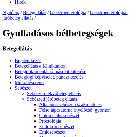
Hírek
Nyitólap
/
Betegellátás
/
Gasztroenterológia
/
Gasztroenterológiai
járóbeteg ellátás
/
Gyulladásos bélbetegségek
Betegellátás
Bejelentkezés
Betegellátás a Klinikánkon
Betegdokumentáció másolat kikérése
Betegjogi képviselet, panaszkezelés
Működési rend
Sebészet
Sebészeti fekvőbeteg ellátás
Sebészeti járóbeteg ellátás
Általános sebészeti szakrendelés
Felső tápcsatorna (nyelőcső, gyomor)
Colorectalis sebészet
Proctológia
Endokrin sebészet
Emlősebészet