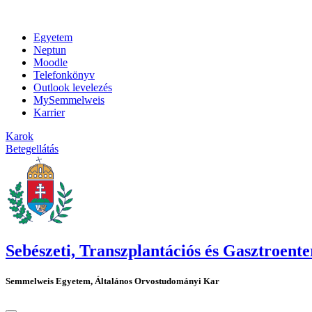
Egyetem
Neptun
Moodle
Telefonkönyv
Outlook levelezés
MySemmelweis
Karrier
Karok
Betegellátás
Sebészeti, Transzplantációs és Gasztroente
Semmelweis Egyetem, Általános Orvostudományi Kar