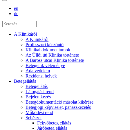
en
de
A Klinikáról
A Klinikáról
Professzori köszöntő
Klinikai dokumentumok
Az Üllői úti Klinika története
A Baross utcai Klinika története
Betegeink véleménye
Adatvédelem
Rezidensi helyek
Betegellátás
Betegellátás
Látogatási rend
Bejelentkezés
Betegdokumentáció másolat kikérése
Betegjogi képviselet, panaszkezelés
Működési rend
Sebészet
Fekvőbeteg ellátás
Járóbeteg ellátás