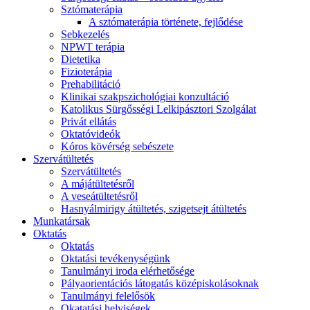
Sztómaterápia
A sztómaterápia története, fejlődése
Sebkezelés
NPWT terápia
Dietetika
Fizioterápia
Prehabilitáció
Klinikai szakpszichológiai konzultáció
Katolikus Sürgősségi Lelkipásztori Szolgálat
Privát ellátás
Oktatóvideók
Kóros kövérség sebészete
Szervátültetés
Szervátültetés
A májátültetésről
A veseátültetésről
Hasnyálmirigy átültetés, szigetsejt átültetés
Munkatársak
Oktatás
Oktatás
Oktatási tevékenységünk
Tanulmányi iroda elérhetősége
Pályaorientációs látogatás középiskolásoknak
Tanulmányi felelősök
Okatatási helyiségek