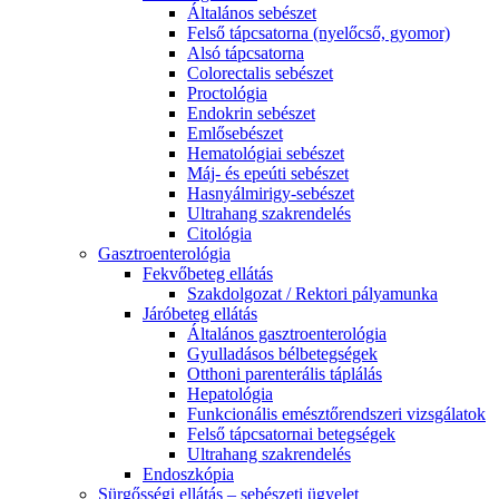
Általános sebészet
Felső tápcsatorna (nyelőcső, gyomor)
Alsó tápcsatorna
Colorectalis sebészet
Proctológia
Endokrin sebészet
Emlősebészet
Hematológiai sebészet
Máj- és epeúti sebészet
Hasnyálmirigy-sebészet
Ultrahang szakrendelés
Citológia
Gasztroenterológia
Fekvőbeteg ellátás
Szakdolgozat / Rektori pályamunka
Járóbeteg ellátás
Általános gasztroenterológia
Gyulladásos bélbetegségek
Otthoni parenterális táplálás
Hepatológia
Funkcionális emésztőrendszeri vizsgálatok
Felső tápcsatornai betegségek
Ultrahang szakrendelés
Endoszkópia
Sürgősségi ellátás – sebészeti ügyelet