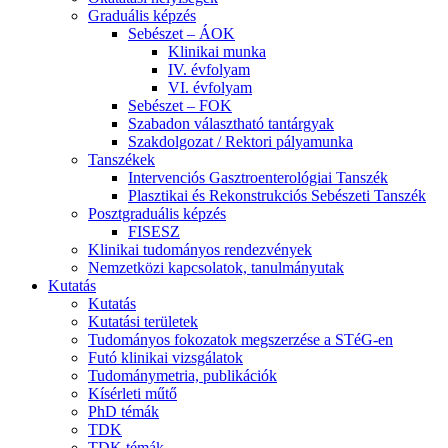
Graduális képzés
Sebészet – ÁOK
Klinikai munka
IV. évfolyam
VI. évfolyam
Sebészet – FOK
Szabadon választható tantárgyak
Szakdolgozat / Rektori pályamunka
Tanszékek
Intervenciós Gasztroenterológiai Tanszék
Plasztikai és Rekonstrukciós Sebészeti Tanszék
Posztgraduális képzés
FISESZ
Klinikai tudományos rendezvények
Nemzetközi kapcsolatok, tanulmányutak
Kutatás
Kutatás
Kutatási területek
Tudományos fokozatok megszerzése a STéG-en
Futó klinikai vizsgálatok
Tudománymetria, publikációk
Kísérleti műtő
PhD témák
TDK
TDK témák