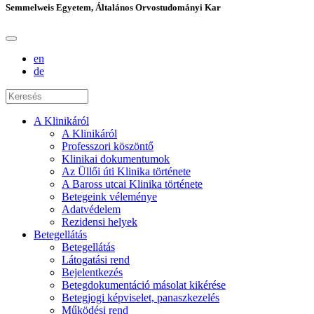
Semmelweis Egyetem, Általános Orvostudományi Kar
en
de
A Klinikáról
A Klinikáról
Professzori köszöntő
Klinikai dokumentumok
Az Üllői úti Klinika története
A Baross utcai Klinika története
Betegeink véleménye
Adatvédelem
Rezidensi helyek
Betegellátás
Betegellátás
Látogatási rend
Bejelentkezés
Betegdokumentáció másolat kikérése
Betegjogi képviselet, panaszkezelés
Működési rend