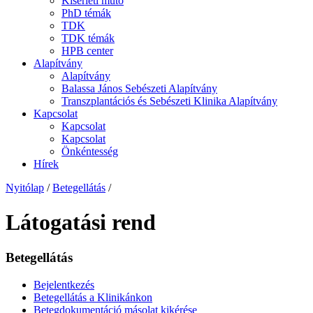
Kísérleti műtő
PhD témák
TDK
TDK témák
HPB center
Alapítvány
Alapítvány
Balassa János Sebészeti Alapítvány
Transzplantációs és Sebészeti Klinika Alapítvány
Kapcsolat
Kapcsolat
Kapcsolat
Önkéntesség
Hírek
Nyitólap
/
Betegellátás
/
Látogatási rend
Betegellátás
Bejelentkezés
Betegellátás a Klinikánkon
Betegdokumentáció másolat kikérése