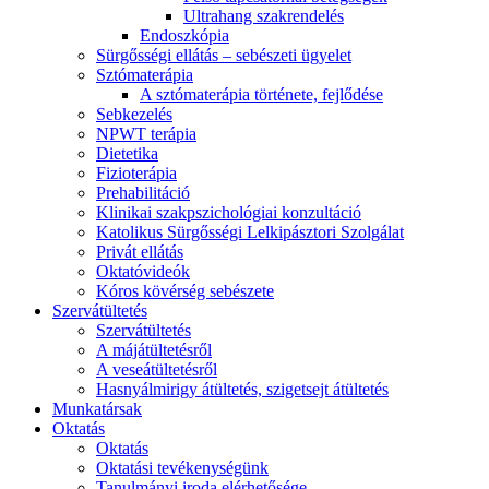
Ultrahang szakrendelés
Endoszkópia
Sürgősségi ellátás – sebészeti ügyelet
Sztómaterápia
A sztómaterápia története, fejlődése
Sebkezelés
NPWT terápia
Dietetika
Fizioterápia
Prehabilitáció
Klinikai szakpszichológiai konzultáció
Katolikus Sürgősségi Lelkipásztori Szolgálat
Privát ellátás
Oktatóvideók
Kóros kövérség sebészete
Szervátültetés
Szervátültetés
A májátültetésről
A veseátültetésről
Hasnyálmirigy átültetés, szigetsejt átültetés
Munkatársak
Oktatás
Oktatás
Oktatási tevékenységünk
Tanulmányi iroda elérhetősége