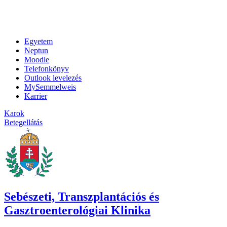
Egyetem
Neptun
Moodle
Telefonkönyv
Outlook levelezés
MySemmelweis
Karrier
Karok
Betegellátás
Sebészeti, Transzplantációs és
Gasztroenterológiai Klinika