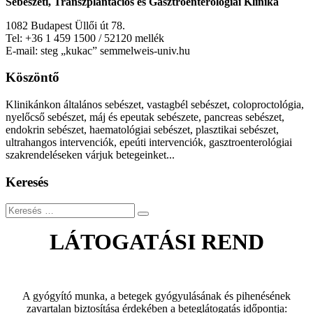
Sebészeti, Transzplantációs és Gasztroenterológiai Klinika
1082 Budapest Üllői út 78.
Tel: +36 1 459 1500 / 52120 mellék
E-mail: steg „kukac” semmelweis-univ.hu
Köszöntő
Klinikánkon általános sebészet, vastagbél sebészet, coloproctológia,
nyelőcső sebészet, máj és epeutak sebészete, pancreas sebészet,
endokrin sebészet, haematológiai sebészet, plasztikai sebészet,
ultrahangos intervenciók, epeúti intervenciók, gasztroenterológiai
szakrendeléseken várjuk betegeinket...
Keresés
Keresés
LÁTOGATÁSI REND
A gyógyító munka, a betegek gyógyulásának és pihenésének
zavartalan biztosítása érdekében a beteglátogatás időpontja: