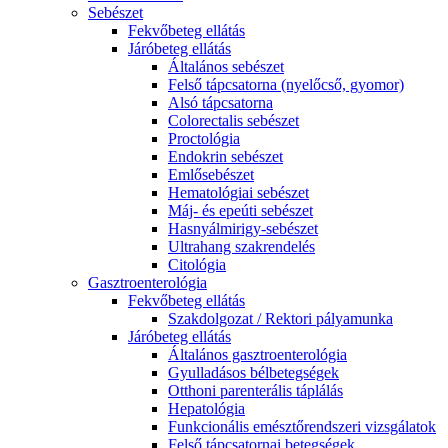
Sebészet
Fekvőbeteg ellátás
Járóbeteg ellátás
Általános sebészet
Felső tápcsatorna (nyelőcső, gyomor)
Alsó tápcsatorna
Colorectalis sebészet
Proctológia
Endokrin sebészet
Emlősebészet
Hematológiai sebészet
Máj- és epeúti sebészet
Hasnyálmirigy-sebészet
Ultrahang szakrendelés
Citológia
Gasztroenterológia
Fekvőbeteg ellátás
Szakdolgozat / Rektori pályamunka
Járóbeteg ellátás
Általános gasztroenterológia
Gyulladásos bélbetegségek
Otthoni parenterális táplálás
Hepatológia
Funkcionális emésztőrendszeri vizsgálatok
Felső tápcsatornai betegségek