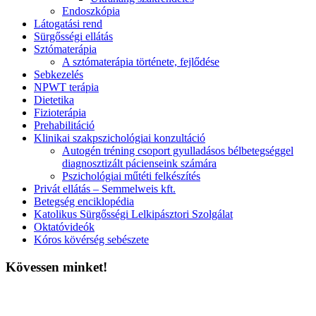
Endoszkópia
Látogatási rend
Sürgősségi ellátás
Sztómaterápia
A sztómaterápia története, fejlődése
Sebkezelés
NPWT terápia
Dietetika
Fizioterápia
Prehabilitáció
Klinikai szakpszichológiai konzultáció
Autogén tréning csoport gyulladásos bélbetegséggel
diagnosztizált pácienseink számára
Pszichológiai műtéti felkészítés
Privát ellátás – Semmelweis kft.
Betegség enciklopédia
Katolikus Sürgősségi Lelkipásztori Szolgálat
Oktatóvideók
Kóros kövérség sebészete
Kövessen minket!