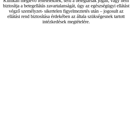
Klinikán meglévő feltételeknek, sérti a betegtársak jogait, vagy nem
biztosítja a betegellátás zavartalanságát, úgy az egészségügyi ellátást
végző személyzet- sikertelen figyelmeztetés után – jogosult az
ellátási rend biztosítása érdekében az általa szükségesnek tartott
intézkedések megtételére.