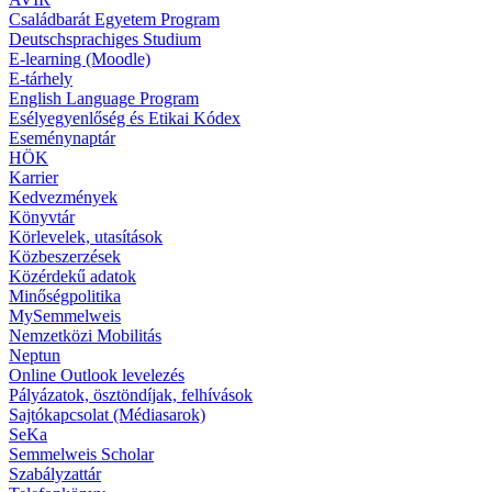
Családbarát Egyetem Program
Deutschsprachiges Studium
E-learning (Moodle)
E-tárhely
English Language Program
Esélyegyenlőség és Etikai Kódex
Eseménynaptár
HÖK
Karrier
Kedvezmények
Könyvtár
Körlevelek, utasítások
Közbeszerzések
Közérdekű adatok
Minőségpolitika
MySemmelweis
Nemzetközi Mobilitás
Neptun
Online Outlook levelezés
Pályázatok, ösztöndíjak, felhívások
Sajtókapcsolat (Médiasarok)
SeKa
Semmelweis Scholar
Szabályzattár