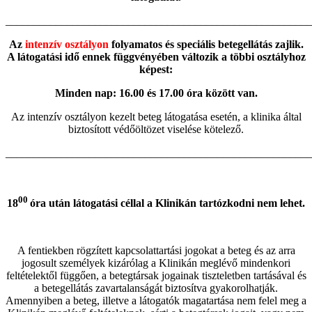
_______________________________________________________
Az
intenzív osztályon
folyamatos és speciális betegellátás zajlik.
A látogatási idő ennek függvényében változik a többi osztályhoz
képest:
Minden nap: 16.00 és 17.00 óra között van.
Az intenzív osztályon kezelt beteg látogatása esetén, a klinika által
biztosított védőöltözet viselése kötelező.
_______________________________________________________
00
18
óra után látogatási céllal a Klinikán tartózkodni nem lehet.
A fentiekben rögzített kapcsolattartási jogokat a beteg és az arra
jogosult személyek kizárólag a Klinikán meglévő mindenkori
feltételektől függően, a betegtársak jogainak tiszteletben tartásával és
a betegellátás zavartalanságát biztosítva gyakorolhatják.
Amennyiben a beteg, illetve a látogatók magatartása nem felel meg a