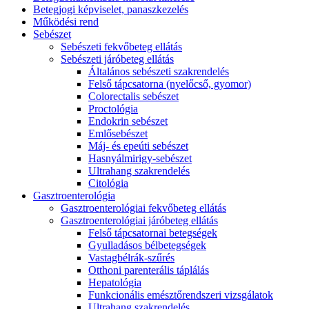
Betegjogi képviselet, panaszkezelés
Működési rend
Sebészet
Sebészeti fekvőbeteg ellátás
Sebészeti járóbeteg ellátás
Általános sebészeti szakrendelés
Felső tápcsatorna (nyelőcső, gyomor)
Colorectalis sebészet
Proctológia
Endokrin sebészet
Emlősebészet
Máj- és epeúti sebészet
Hasnyálmirigy-sebészet
Ultrahang szakrendelés
Citológia
Gasztroenterológia
Gasztroenterológiai fekvőbeteg ellátás
Gasztroenterológiai járóbeteg ellátás
Felső tápcsatornai betegségek
Gyulladásos bélbetegségek
Vastagbélrák-szűrés
Otthoni parenterális táplálás
Hepatológia
Funkcionális emésztőrendszeri vizsgálatok
Ultrahang szakrendelés