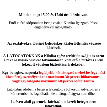
Minden nap: 15.00 és 17.00 óra között van.
Ettől eltérő időpontban beteg csak a Klinika Igazgató írásos
engedélyével látogatható.
Az osztályokra történő belépéskor kézfertőtlenítés végzése
kötelező.
A LÁTOGATÓKNAK a Klinika egész területén szájat és orrot
eltakaró maszk viselése folyamatosan kötelező a fertőzés elleni
fokozott védelem biztosítása érdekében.
Egy beteghez naponta
legfeljebb két látogató mehet be (egymást
követően), személyenként maximum 30 perces időtartamra,
vagy egy látogató maximum 60 perces időtartamra.
Látogatási időben a beteg a látogatóit a folyosón, udvaron és a
kórteremben is fogadhatja, de a látogató ágyra nem ülhet.
14 éven aluli gyermek- kórházban kezelt beteget nem
látogathat.