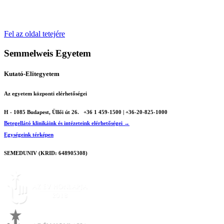
Fel az oldal tetejére
Semmelweis Egyetem
Kutató-Elitegyetem
Az egyetem központi elérhetőségei
H - 1085 Budapest, Üllői út 26.
+36 1 459-1500 | +36-20-825-1000
Betegellátó klinikáink és intézeteink elérhetőségei →
Egységeink térképen
SEMEDUNIV (KRID: 648905308)