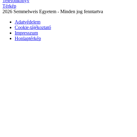
Telefonkönyv
Térkép
2026 Semmelweis Egyetem - Minden jog fenntartva
Adatvédelem
Cookie-tájékoztató
Impresszum
Honlaptérkép