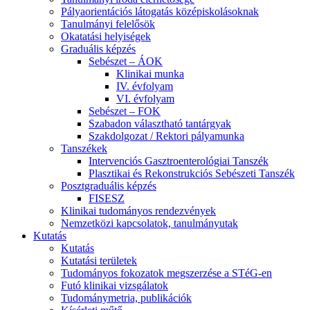
Pályaorientációs látogatás középiskolásoknak
Tanulmányi felelősök
Okatatási helyiségek
Graduális képzés
Sebészet – ÁOK
Klinikai munka
IV. évfolyam
VI. évfolyam
Sebészet – FOK
Szabadon választható tantárgyak
Szakdolgozat / Rektori pályamunka
Tanszékek
Intervenciós Gasztroenterológiai Tanszék
Plasztikai és Rekonstrukciós Sebészeti Tanszék
Posztgraduális képzés
FISESZ
Klinikai tudományos rendezvények
Nemzetközi kapcsolatok, tanulmányutak
Kutatás
Kutatás
Kutatási területek
Tudományos fokozatok megszerzése a STéG-en
Futó klinikai vizsgálatok
Tudománymetria, publikációk