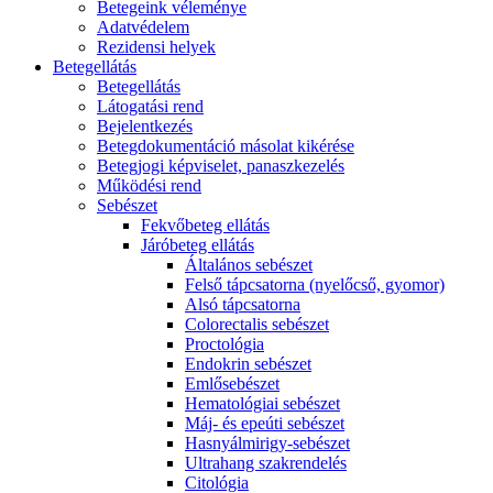
Betegeink véleménye
Adatvédelem
Rezidensi helyek
Betegellátás
Betegellátás
Látogatási rend
Bejelentkezés
Betegdokumentáció másolat kikérése
Betegjogi képviselet, panaszkezelés
Működési rend
Sebészet
Fekvőbeteg ellátás
Járóbeteg ellátás
Általános sebészet
Felső tápcsatorna (nyelőcső, gyomor)
Alsó tápcsatorna
Colorectalis sebészet
Proctológia
Endokrin sebészet
Emlősebészet
Hematológiai sebészet
Máj- és epeúti sebészet
Hasnyálmirigy-sebészet
Ultrahang szakrendelés
Citológia