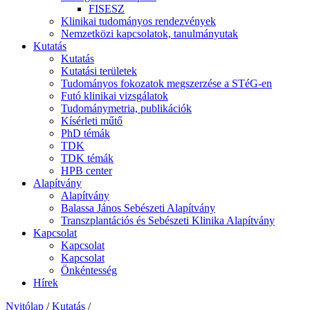
FISESZ
Klinikai tudományos rendezvények
Nemzetközi kapcsolatok, tanulmányutak
Kutatás
Kutatás
Kutatási területek
Tudományos fokozatok megszerzése a STéG-en
Futó klinikai vizsgálatok
Tudománymetria, publikációk
Kísérleti műtő
PhD témák
TDK
TDK témák
HPB center
Alapítvány
Alapítvány
Balassa János Sebészeti Alapítvány
Transzplantációs és Sebészeti Klinika Alapítvány
Kapcsolat
Kapcsolat
Kapcsolat
Önkéntesség
Hírek
Nyitólap
/
Kutatás
/