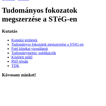
Tudományos fokozatok
megszerzése a STéG-en
Kutatás
Kutatási területek
Tudományos fokozatok megszerzése a STéG-en
Futó klinikai vizsgálatok
Tudománymetria, publikációk
Kísérleti műtő
PhD témák
TDK
Kövessen minket!