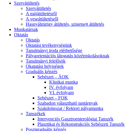
Szervátültetés
Szervátültetés
A májátültetésről
A veseátültetésről
Hasnyálmirigy átültetés, szigetsejt átültetés
Munkatársak
Oktatás
Oktatás
Oktatási tevékenységünk
Tanulmányi iroda elérhetősége
Pályaorientációs látogatás középiskolásoknak
Tanulmányi felelősök
Okatatási helyiségek
Graduális képzés
Sebészet – ÁOK
Klinikai munka
IV. évfolyam
VI. évfolyam
Sebészet – FOK
Szabadon választható tantárgyak
Szakdolgozat / Rektori pályamunka
Tanszékek
Intervenciós Gasztroenterológiai Tanszék
Plasztikai és Rekonstrukciós Sebészeti Tanszék
Posztgraduális képzés