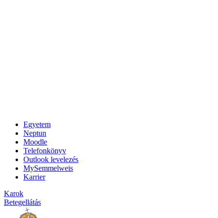
Egyetem
Neptun
Moodle
Telefonkönyv
Outlook levelezés
MySemmelweis
Karrier
Karok
Betegellátás