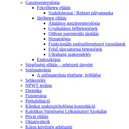
Gasztroenterológia
Fekvőbeteg ellátás
Szakdolgozat / Rektori pályamunka
Járóbeteg ellátás
Általános gasztroenterológia
Gyulladásos bélbetegségek
Otthoni parenterális táplálás
Hepatológia
Funkcionális emésztőrendszeri vizsgálatok
Felső tápcsatornai betegségek
Ultrahang szakrendelés
Endoszkópia
Sürgősségi ellátás – sebészeti ügyelet
Sztómaterápia
A sztómaterápia története, fejlődése
Sebkezelés
NPWT terápia
Dietetika
Fizioterápia
Prehabilitáció
Klinikai szakpszichológiai konzultáció
Katolikus Sürgősségi Lelkipásztori Szolgálat
Privát ellátás
Oktatóvideók
Kóros kövérség sebészete