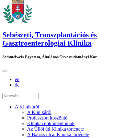
Sebészeti, Transzplantációs és
Gasztroenterológiai Klinika
Semmelweis Egyetem, Általános Orvostudományi Kar
en
de
A Klinikáról
A Klinikáról
Professzori köszöntő
Klinikai dokumentumok
Az Üllői úti Klinika története
A Baross utcai Klinika története