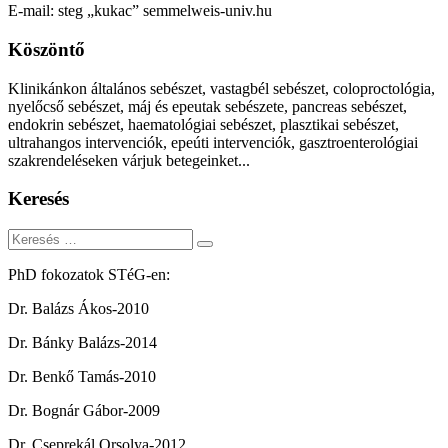
E-mail: steg „kukac” semmelweis-univ.hu
Köszöntő
Klinikánkon általános sebészet, vastagbél sebészet, coloproctológia,
nyelőcső sebészet, máj és epeutak sebészete, pancreas sebészet,
endokrin sebészet, haematológiai sebészet, plasztikai sebészet,
ultrahangos intervenciók, epeúti intervenciók, gasztroenterológiai
szakrendeléseken várjuk betegeinket...
Keresés
Keresés
PhD fokozatok STéG-en:
Dr. Balázs Ákos-2010
Dr. Bánky Balázs-2014
Dr. Benkő Tamás-2010
Dr. Bognár Gábor-2009
Dr. Cseprekál Orsolya-2012