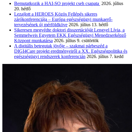
Bemutatkozik a HAI-SO projekt cseh csapata
2026. július
20. hétfő
Lezajlott a HEROES Közös Fellépés sikeres
zárókonferenciája – Európa egészségügyi munkaerő-
tervezésének új mérföldköve
2026. július 13. hétfő
Sikeresen megvédte doktori disszertációját Lengyel Lívia, a
Semmelweis Egyetem EKK Egészségügyi Menedzserképző
Központ munkatársa
2026. július 9. csütörtök
A digitális betegutak jövője – szakmai párbeszéd a
DIGI4Care projekt eredményeiről a XX. Egészségpolitika és
egészségügyi rendszerek konferencián
2026. július 7. kedd