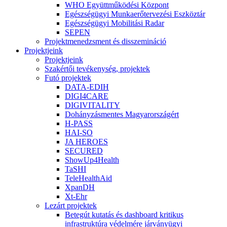
WHO Együttműködési Központ
Egészségügyi Munkaerőtervezési Eszköztár
Egészségügyi Mobilitási Radar
SEPEN
Projektmenedzsment és disszemináció
Projektjeink
Projektjeink
Szakértői tevékenység, projektek
Futó projektek
DATA-EDIH
DIGI4CARE
DIGIVITALITY
Dohányzásmentes Magyarországért
H-PASS
HAI-SO
JA HEROES
SECURED
ShowUp4Health
TaSHI
TeleHealthAid
XpanDH
Xt-Ehr
Lezárt projektek
Betegút kutatás és dashboard kritikus
infrastruktúra védelmére járványügyi