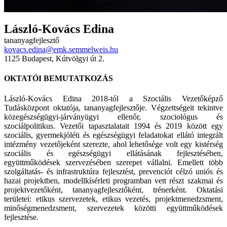
László-Kovács Edina
tananyagfejlesztő
kovacs.edina@emk.semmelweis.hu
1125 Budapest, Kútvölgyi út 2.
OKTATÓI BEMUTATKOZÁS
László-Kovács Edina
2018-tól a Szociális Vezetőképző
Tudásközpont oktatója, tananyagfejlesztője. Végzettségeit tekintve
közegészségügyi-járványügyi ellenőr, szociológus és
szociálpolitikus.
Vezetői tapasztalatait 1994 és 2019 között egy
szociális, gyermekjóléti és egészségügyi feladatokat ellátó integrált
intézmény vezetőjeként szerezte, ahol lehetősége volt egy kistérség
szociális és egészségügyi ellátásának fejlesztésében,
együttműködések szervezésében szerepet vállalni. Emellett több
szolgáltatás- és infrastruktúra fejlesztést, prevenciót célzó uniós és
hazai projektben, modellkísérleti programban vett részt szakmai és
projektvezetőként, tananyagfejlesztőként, trénerként. Oktatási
területei: etikus szervezetek, etikus vezetés, projektmenedzsment,
minőségmenedzsment, szervezetek közötti együttműködések
fejlesztése.