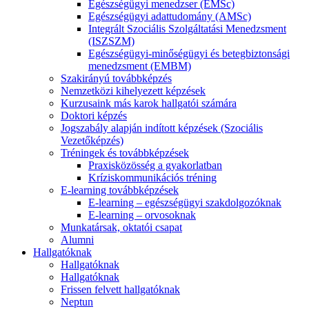
Egészségügyi menedzser (EMSc)
Egészségügyi adattudomány (AMSc)
Integrált Szociális Szolgáltatási Menedzsment
(ISZSZM)
Egészségügyi-minőségügyi és betegbiztonsági
menedzsment (EMBM)
Szakirányú továbbképzés
Nemzetközi kihelyezett képzések
Kurzusaink más karok hallgatói számára
Doktori képzés
Jogszabály alapján indított képzések (Szociális
Vezetőképzés)
Tréningek és továbbképzések
Praxisközösség a gyakorlatban
Kríziskommunikációs tréning
E-learning továbbképzések
E-learning – egészségügyi szakdolgozóknak
E-learning – orvosoknak
Munkatársak, oktatói csapat
Alumni
Hallgatóknak
Hallgatóknak
Hallgatóknak
Frissen felvett hallgatóknak
Neptun