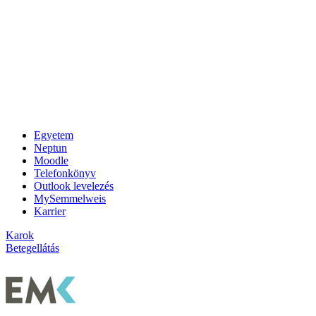
Egyetem
Neptun
Moodle
Telefonkönyv
Outlook levelezés
MySemmelweis
Karrier
Karok
Betegellátás