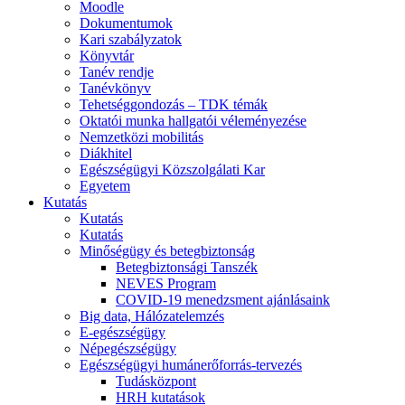
Moodle
Dokumentumok
Kari szabályzatok
Könyvtár
Tanév rendje
Tanévkönyv
Tehetséggondozás – TDK témák
Oktatói munka hallgatói véleményezése
Nemzetközi mobilitás
Diákhitel
Egészségügyi Közszolgálati Kar
Egyetem
Kutatás
Kutatás
Kutatás
Minőségügy és betegbiztonság
Betegbiztonsági Tanszék
NEVES Program
COVID-19 menedzsment ajánlásaink
Big data, Hálózatelemzés
E-egészségügy
Népegészségügy
Egészségügyi humánerőforrás-tervezés
Tudásközpont
HRH kutatások