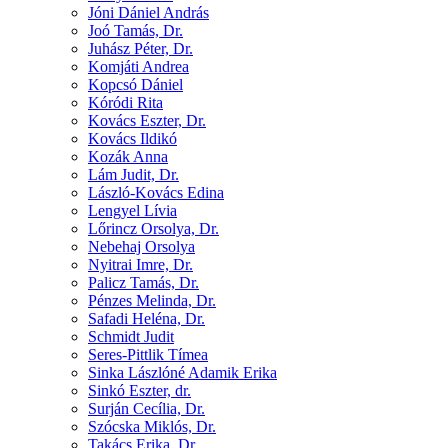
Jóni Dániel András
Joó Tamás, Dr.
Juhász Péter, Dr.
Komjáti Andrea
Kopcsó Dániel
Kóródi Rita
Kovács Eszter, Dr.
Kovács Ildikó
Kozák Anna
Lám Judit, Dr.
László-Kovács Edina
Lengyel Lívia
Lőrincz Orsolya, Dr.
Nebehaj Orsolya
Nyitrai Imre, Dr.
Palicz Tamás, Dr.
Pénzes Melinda, Dr.
Safadi Heléna, Dr.
Schmidt Judit
Seres-Pittlik Tímea
Sinka Lászlóné Adamik Erika
Sinkó Eszter, dr.
Surján Cecília, Dr.
Szócska Miklós, Dr.
Takács Erika, Dr.