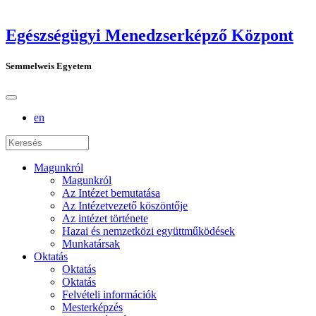
Egészségügyi Menedzserképző Központ
Semmelweis Egyetem
en
Magunkról
Magunkról
Az Intézet bemutatása
Az Intézetvezető köszöntője
Az intézet története
Hazai és nemzetközi együttműködések
Munkatársak
Oktatás
Oktatás
Oktatás
Felvételi információk
Mesterképzés