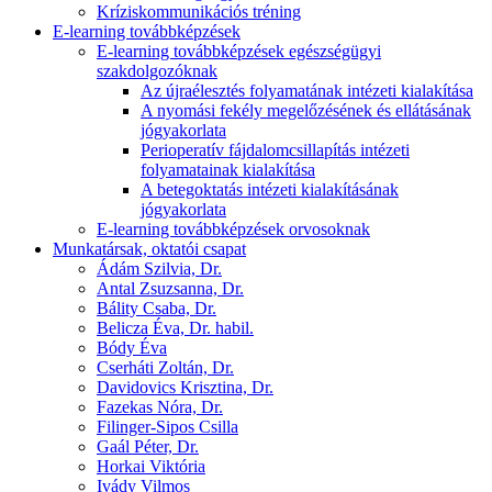
Kríziskommunikációs tréning
E-learning továbbképzések
E-learning továbbképzések egészségügyi
szakdolgozóknak
Az újraélesztés folyamatának intézeti kialakítása
A nyomási fekély megelőzésének és ellátásának
jógyakorlata
Perioperatív fájdalomcsillapítás intézeti
folyamatainak kialakítása
A betegoktatás intézeti kialakításának
jógyakorlata
E-learning továbbképzések orvosoknak
Munkatársak, oktatói csapat
Ádám Szilvia, Dr.
Antal Zsuzsanna, Dr.
Bálity Csaba, Dr.
Belicza Éva, Dr. habil.
Bódy Éva
Cserháti Zoltán, Dr.
Davidovics Krisztina, Dr.
Fazekas Nóra, Dr.
Filinger-Sipos Csilla
Gaál Péter, Dr.
Horkai Viktória
Ivády Vilmos