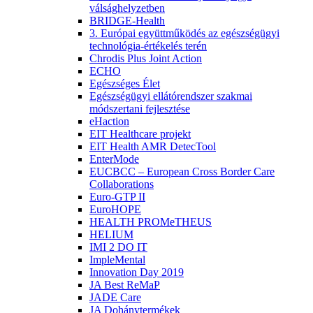
válsághelyzetben
BRIDGE-Health
3. Európai együttműködés az egészségügyi
technológia-értékelés terén
Chrodis Plus Joint Action
ECHO
Egészséges Élet
Egészségügyi ellátórendszer szakmai
módszertani fejlesztése
eHaction
EIT Healthcare projekt
EIT Health AMR DetecTool
EnterMode
EUCBCC – European Cross Border Care
Collaborations
Euro-GTP II
EuroHOPE
HEALTH PROMeTHEUS
HELIUM
IMI 2 DO IT
ImpleMental
Innovation Day 2019
JA Best ReMaP
JADE Care
JA Dohánytermékek