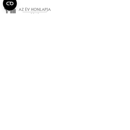
Semmelweis
Egyetem újság
július
Aktuális szám megtekintése (PDF)
Korábbi számok megtekintése
Semmelweis Egyetem