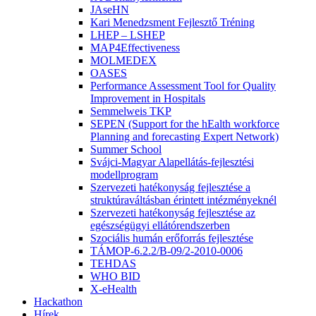
JAseHN
Kari Menedzsment Fejlesztő Tréning
LHEP – LSHEP
MAP4Effectiveness
MOLMEDEX
OASES
Performance Assessment Tool for Quality
Improvement in Hospitals
Semmelweis TKP
SEPEN (Support for the hEalth workforce
Planning and forecasting Expert Network)
Summer School
Svájci-Magyar Alapellátás-fejlesztési
modellprogram
Szervezeti hatékonyság fejlesztése a
struktúraváltásban érintett intézményeknél
Szervezeti hatékonyság fejlesztése az
egészségügyi ellátórendszerben
Szociális humán erőforrás fejlesztése
TÁMOP-6.2.2/B-09/2-2010-0006
TEHDAS
WHO BID
X-eHealth
Hackathon
Hírek