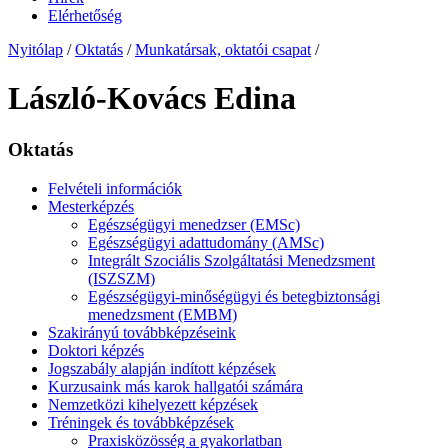
Elérhetőség
Nyitólap
/
Oktatás
/
Munkatársak, oktatói csapat
/
László-Kovács Edina
Oktatás
Felvételi információk
Mesterképzés
Egészségügyi menedzser (EMSc)
Egészségügyi adattudomány (AMSc)
Integrált Szociális Szolgáltatási Menedzsment
(ISZSZM)
Egészségügyi-minőségügyi és betegbiztonsági
menedzsment (EMBM)
Szakirányú továbbképzéseink
Doktori képzés
Jogszabály alapján indított képzések
Kurzusaink más karok hallgatói számára
Nemzetközi kihelyezett képzések
Tréningek és továbbképzések
Praxisközösség a gyakorlatban