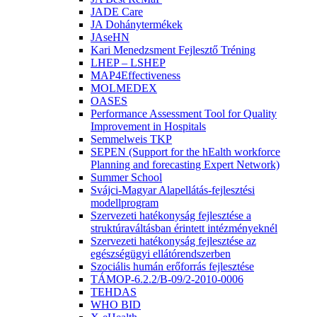
JADE Care
JA Dohánytermékek
JAseHN
Kari Menedzsment Fejlesztő Tréning
LHEP – LSHEP
MAP4Effectiveness
MOLMEDEX
OASES
Performance Assessment Tool for Quality
Improvement in Hospitals
Semmelweis TKP
SEPEN (Support for the hEalth workforce
Planning and forecasting Expert Network)
Summer School
Svájci-Magyar Alapellátás-fejlesztési
modellprogram
Szervezeti hatékonyság fejlesztése a
struktúraváltásban érintett intézményeknél
Szervezeti hatékonyság fejlesztése az
egészségügyi ellátórendszerben
Szociális humán erőforrás fejlesztése
TÁMOP-6.2.2/B-09/2-2010-0006
TEHDAS
WHO BID