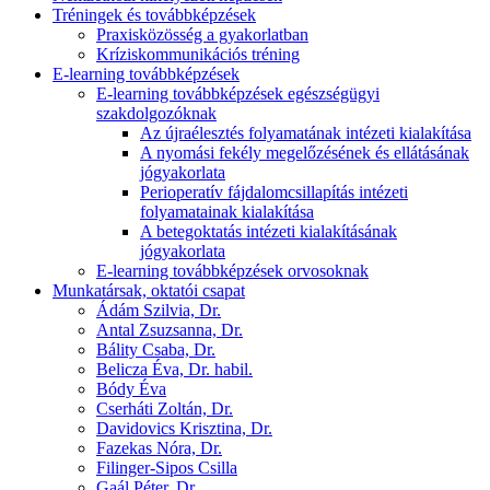
Tréningek és továbbképzések
Praxisközösség a gyakorlatban
Kríziskommunikációs tréning
E-learning továbbképzések
E-learning továbbképzések egészségügyi
szakdolgozóknak
Az újraélesztés folyamatának intézeti kialakítása
A nyomási fekély megelőzésének és ellátásának
jógyakorlata
Perioperatív fájdalomcsillapítás intézeti
folyamatainak kialakítása
A betegoktatás intézeti kialakításának
jógyakorlata
E-learning továbbképzések orvosoknak
Munkatársak, oktatói csapat
Ádám Szilvia, Dr.
Antal Zsuzsanna, Dr.
Bálity Csaba, Dr.
Belicza Éva, Dr. habil.
Bódy Éva
Cserháti Zoltán, Dr.
Davidovics Krisztina, Dr.
Fazekas Nóra, Dr.
Filinger-Sipos Csilla
Gaál Péter, Dr.