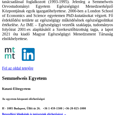
tanácsadással foglalkozott (1993-1995). Jelenleg a Semmelweis
Orvostudományi Egyetem Egészségügyi Menedzserképző
Központjának egyik igazgatóhelyettese. 2000-ben a London School
of Economics and Science egyetemen PhD-kutatásokat végzett. Fő
érdeklődési területe az egészségügy működésének egészségpolitikai
értékelése. Az IME – Egészségügyi vezetők szaklapja, tudományos
folyóirat 2001-es alapításától a Szerkesztőbizottság tagja, a lapot
2021 óta kiadó Magyar Egészségügyi Menedzsment Társaság
elnökhelyettese.
Fel az oldal tetejére
Semmelweis Egyetem
Kutató-Elitegyetem
Az egyetem központi elérhetőségei
H - 1085 Budapest, Üllői út 26.
+36 1 459-1500 | +36-20-825-1000
Betegellátó klinikáink és intézeteink elérhetőségei →