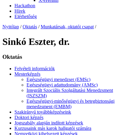
X-eHealth
Hackathon
Hírek
Elérhetőség
Nyitólap
/
Oktatás
/
Munkatársak, oktatói csapat
/
Sinkó Eszter, dr.
Oktatás
Felvételi információk
Mesterképzés
Egészségügyi menedzser (EMSc)
Egészségügyi adattudomány (AMSc)
Integrált Szociális Szolgáltatási Menedzsment
(ISZSZM)
Egészségügyi-minőségügyi és betegbiztonsági
menedzsment (EMBM)
Szakirányú továbbképzéseink
Doktori képzés
Jogszabály alapján indított képzések
Kurzusaink más karok hallgatói számára
Nemzetközi kihelyezett képzések