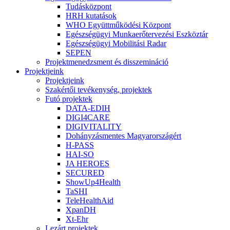
Tudásközpont
HRH kutatások
WHO Együttműködési Központ
Egészségügyi Munkaerőtervezési Eszköztár
Egészségügyi Mobilitási Radar
SEPEN
Projektmenedzsment és disszemináció
Projektjeink
Projektjeink
Szakértői tevékenység, projektek
Futó projektek
DATA-EDIH
DIGI4CARE
DIGIVITALITY
Dohányzásmentes Magyarországért
H-PASS
HAI-SO
JA HEROES
SECURED
ShowUp4Health
TaSHI
TeleHealthAid
XpanDH
Xt-Ehr
Lezárt projektek