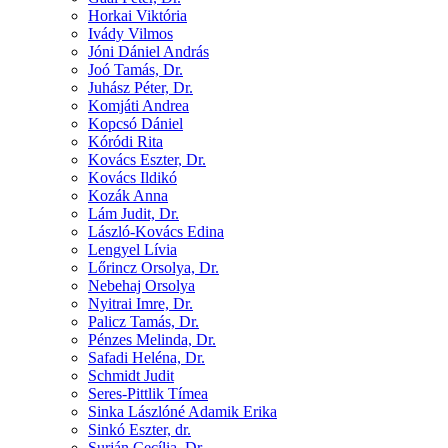
Horkai Viktória
Ivády Vilmos
Jóni Dániel András
Joó Tamás, Dr.
Juhász Péter, Dr.
Komjáti Andrea
Kopcsó Dániel
Kóródi Rita
Kovács Eszter, Dr.
Kovács Ildikó
Kozák Anna
Lám Judit, Dr.
László-Kovács Edina
Lengyel Lívia
Lőrincz Orsolya, Dr.
Nebehaj Orsolya
Nyitrai Imre, Dr.
Palicz Tamás, Dr.
Pénzes Melinda, Dr.
Safadi Heléna, Dr.
Schmidt Judit
Seres-Pittlik Tímea
Sinka Lászlóné Adamik Erika
Sinkó Eszter, dr.
Surján Cecília, Dr.