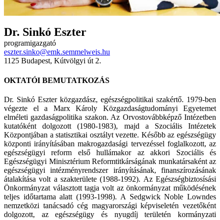
Dr. Sinkó Eszter
programigazgató
eszter.sinko@emk.semmelweis.hu
1125 Budapest, Kútvölgyi út 2.
OKTATÓI BEMUTATKOZÁS
Dr. Sinkó Eszter
közgazdász, egészségpolitikai szakértő. 1979-ben
végezte el a Marx Károly Közgazdaságtudományi Egyetemet
elméleti gazdaságpolitika szakon. Az Orvostovábbképző Intézetben
kutatóként dolgozott (1980-1983), majd a Szociális Intézetek
Központjában a statisztikai osztályt vezette. Később az egészségügy
központi irányításában makrogazdasági tervezéssel foglalkozott, az
egészségügyi reform első hullámakor az akkori Szociális és
Egészségügyi Minisztérium Reformtitkárságának munkatársaként az
egészségügyi intézményrendszer irányításának, finanszírozásának
átalakítása volt a szakterülete (1988-1992). Az Egészségbiztosísási
Önkormányzat választott tagja volt az önkormányzat működésének
teljes időtartama alatt (1993-1998). A Sedgwick Noble Lowndes
nemzetközi tanácsadó cég magyarországi képviseletén vezetőként
dolgozott, az egészségügy és nyugdíj területén kormányzati