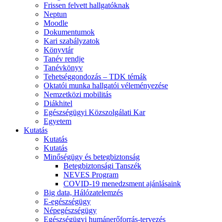
Frissen felvett hallgatóknak
Neptun
Moodle
Dokumentumok
Kari szabályzatok
Könyvtár
Tanév rendje
Tanévkönyv
Tehetséggondozás – TDK témák
Oktatói munka hallgatói véleményezése
Nemzetközi mobilitás
Diákhitel
Egészségügyi Közszolgálati Kar
Egyetem
Kutatás
Kutatás
Kutatás
Minőségügy és betegbiztonság
Betegbiztonsági Tanszék
NEVES Program
COVID-19 menedzsment ajánlásaink
Big data, Hálózatelemzés
E-egészségügy
Népegészségügy
Egészségügyi humánerőforrás-tervezés