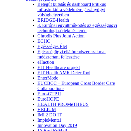
Betegút kutatás és dashboard kritikus
infrastruktúra védelmére járványügyi
válsághelyzetben
BRIDGE-Health
3. Európai együttműködés az egészségügyi
technológia-értékelés terén
Chrodis Plus Joint Action
ECHO
Egészséges Élet
Egészségügyi ellátórendszer szakmai
módszertani fejlesztése
eHaction
EIT Healthcare projekt
EIT Health AMR DetecTool
EnterMode
EUCBCC – European Cross Border Care
Collaborations
Euro-GTP II
EuroHOPE
HEALTH PROMeTHEUS
HELIUM
IMI 2 DO IT
ImpleMental
Innovation Day 2019
JA Best ReMaP