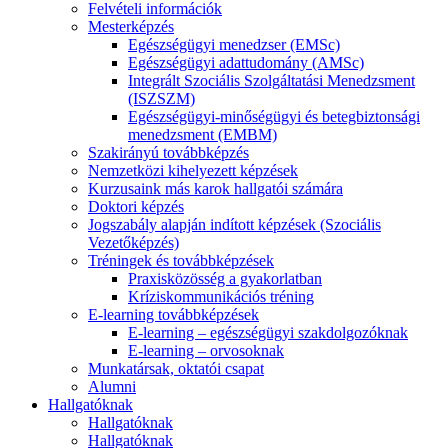
Felvételi információk
Mesterképzés
Egészségügyi menedzser (EMSc)
Egészségügyi adattudomány (AMSc)
Integrált Szociális Szolgáltatási Menedzsment
(ISZSZM)
Egészségügyi-minőségügyi és betegbiztonsági
menedzsment (EMBM)
Szakirányú továbbképzés
Nemzetközi kihelyezett képzések
Kurzusaink más karok hallgatói számára
Doktori képzés
Jogszabály alapján indított képzések (Szociális
Vezetőképzés)
Tréningek és továbbképzések
Praxisközösség a gyakorlatban
Kríziskommunikációs tréning
E-learning továbbképzések
E-learning – egészségügyi szakdolgozóknak
E-learning – orvosoknak
Munkatársak, oktatói csapat
Alumni
Hallgatóknak
Hallgatóknak
Hallgatóknak