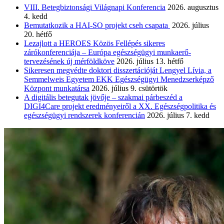
VIII. Betegbiztonsági Világnapi Konferencia
2026. augusztus
4. kedd
Bemutatkozik a HAI-SO projekt cseh csapata
2026. július
20. hétfő
Lezajlott a HEROES Közös Fellépés sikeres
zárókonferenciája – Európa egészségügyi munkaerő-
tervezésének új mérföldköve
2026. július 13. hétfő
Sikeresen megvédte doktori disszertációját Lengyel Lívia, a
Semmelweis Egyetem EKK Egészségügyi Menedzserképző
Központ munkatársa
2026. július 9. csütörtök
A digitális betegutak jövője – szakmai párbeszéd a
DIGI4Care projekt eredményeiről a XX. Egészségpolitika és
egészségügyi rendszerek konferencián
2026. július 7. kedd