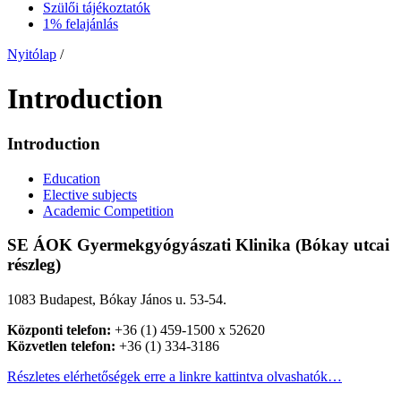
Szülői tájékoztatók
1% felajánlás
Nyitólap
/
Introduction
Introduction
Education
Elective subjects
Academic Competition
SE ÁOK Gyermekgyógyászati Klinika (Bókay utcai
részleg)
1083 Budapest, Bókay János u. 53-54.
Központi telefon:
+36 (1) 459-1500 x 52620
Közvetlen telefon:
+36 (1) 334-3186
Részletes elérhetőségek erre a linkre kattintva olvashatók…