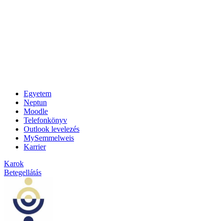
Egyetem
Neptun
Moodle
Telefonkönyv
Outlook levelezés
MySemmelweis
Karrier
Karok
Betegellátás