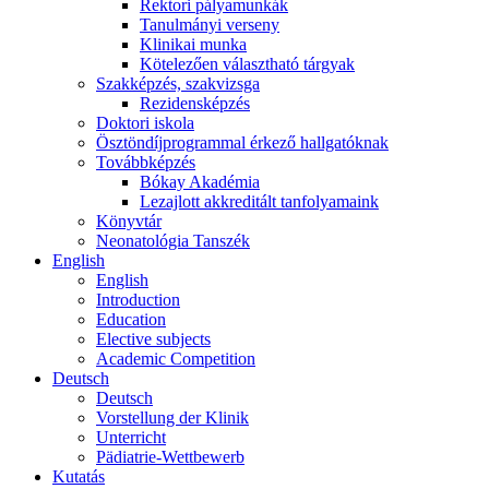
Rektori pályamunkák
Tanulmányi verseny
Klinikai munka
Kötelezően választható tárgyak
Szakképzés, szakvizsga
Rezidensképzés
Doktori iskola
Ösztöndíjprogrammal érkező hallgatóknak
Továbbképzés
Bókay Akadémia
Lezajlott akkreditált tanfolyamaink
Könyvtár
Neonatológia Tanszék
English
English
Introduction
Education
Elective subjects
Academic Competition
Deutsch
Deutsch
Vorstellung der Klinik
Unterricht
Pädiatrie-Wettbewerb
Kutatás