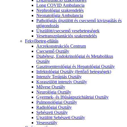
Légzésfunkció szakrendelés
Long COVID Ambulancia
Nephrológiai szakrendelés
Neonatológia Ambulancia
Pathológiás újszülött és csecsemő kivizsgálás és
utógondozás
Újszülött/csecsemő vesebetegségek
Vesetranszplantációs szakrendelés
Fekvőbeteg-ellátás
Arcrekonstrukciós Centrum
Csecsemő Osztály
Diabétesz, Endokrinológiai és Metabolikus
Osztály
Gasztroenterológiai és Hepatológiai Osztály
Infektológiai Osztály (fertőző betegségek)
Intenzív Terápiás Osztály
Koraszülött intenzív Osztály
Művese Osztály
Neurológia Osztály
Gyermek- és Ifjúságpszichiátriai Osztály
Pulmonológiai Osztály
Radiológiai Osztály
Sebészeti Osztály
Újszülött Sebészeti Osztály
Veseosztály