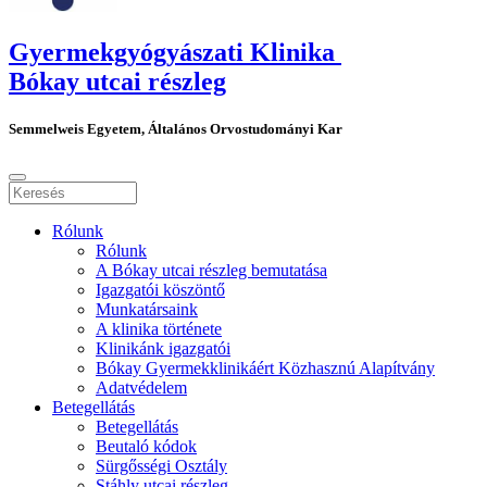
Gyermekgyógyászati Klinika
Bókay utcai részleg
Semmelweis Egyetem, Általános Orvostudományi Kar
Rólunk
Rólunk
A Bókay utcai részleg bemutatása
Igazgatói köszöntő
Munkatársaink
A klinika története
Klinikánk igazgatói
Bókay Gyermekklinikáért Közhasznú Alapítvány
Adatvédelem
Betegellátás
Betegellátás
Beutaló kódok
Sürgősségi Osztály
Stáhly utcai részleg