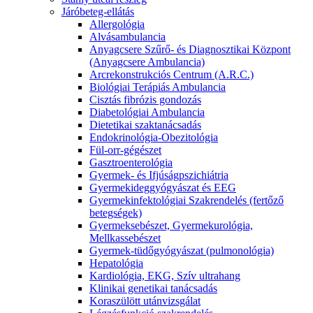
Járóbeteg-ellátás
Allergológia
Alvásambulancia
Anyagcsere Szűrő- és Diagnosztikai Központ
(Anyagcsere Ambulancia)
Arcrekonstrukciós Centrum (A.R.C.)
Biológiai Terápiás Ambulancia
Cisztás fibrózis gondozás
Diabetológiai Ambulancia
Dietetikai szaktanácsadás
Endokrinológia-Obezitológia
Fül-orr-gégészet
Gasztroenterológia
Gyermek- és Ifjúságpszichiátria
Gyermekideggyógyászat és EEG
Gyermekinfektológiai Szakrendelés (fertőző
betegségek)
Gyermeksebészet, Gyermekurológia,
Mellkassebészet
Gyermek-tüdőgyógyászat (pulmonológia)
Hepatológia
Kardiológia, EKG, Szív ultrahang
Klinikai genetikai tanácsadás
Koraszülött utánvizsgálat