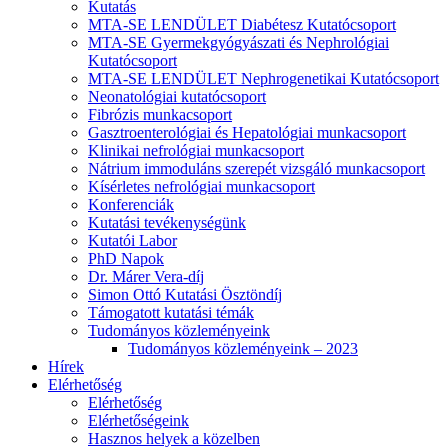
Kutatás
MTA-SE LENDÜLET Diabétesz Kutatócsoport
MTA-SE Gyermekgyógyászati és Nephrológiai
Kutatócsoport
MTA-SE LENDÜLET Nephrogenetikai Kutatócsoport
Neonatológiai kutatócsoport
Fibrózis munkacsoport
Gasztroenterológiai és Hepatológiai munkacsoport
Klinikai nefrológiai munkacsoport
Nátrium immoduláns szerepét vizsgáló munkacsoport
Kísérletes nefrológiai munkacsoport
Konferenciák
Kutatási tevékenységünk
Kutatói Labor
PhD Napok
Dr. Márer Vera-díj
Simon Ottó Kutatási Ösztöndíj
Támogatott kutatási témák
Tudományos közleményeink
Tudományos közleményeink – 2023
Hírek
Elérhetőség
Elérhetőség
Elérhetőségeink
Hasznos helyek a közelben