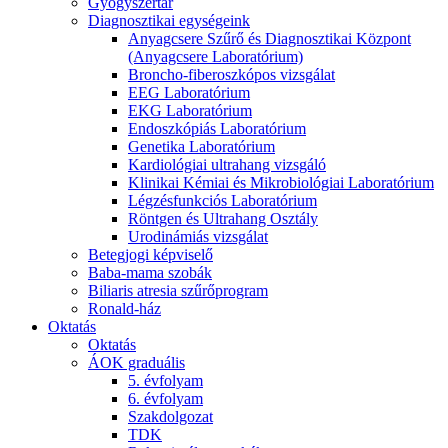
Gyógyszertár
Diagnosztikai egységeink
Anyagcsere Szűrő és Diagnosztikai Központ
(Anyagcsere Laboratórium)
Broncho-fiberoszkópos vizsgálat
EEG Laboratórium
EKG Laboratórium
Endoszkópiás Laboratórium
Genetika Laboratórium
Kardiológiai ultrahang vizsgáló
Klinikai Kémiai és Mikrobiológiai Laboratórium
Légzésfunkciós Laboratórium
Röntgen és Ultrahang Osztály
Urodinámiás vizsgálat
Betegjogi képviselő
Baba-mama szobák
Biliaris atresia szűrőprogram
Ronald-ház
Oktatás
Oktatás
ÁOK graduális
5. évfolyam
6. évfolyam
Szakdolgozat
TDK