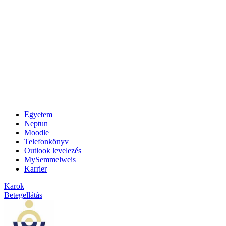
Egyetem
Neptun
Moodle
Telefonkönyv
Outlook levelezés
MySemmelweis
Karrier
Karok
Betegellátás