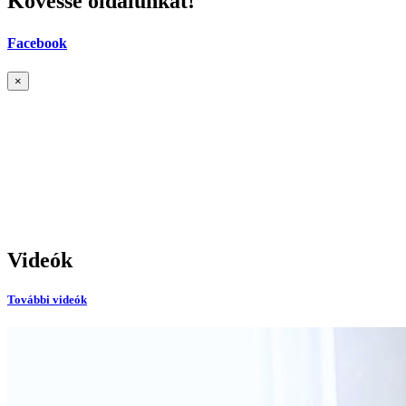
Kövesse oldalunkat!
Facebook
×
Videók
További videók