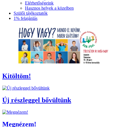
Elérhetőségeink
Hasznos helyek a közelben
Szülői tájékoztatók
1% felajánlás
Kitöltöm!
Új részleggel bővültünk
Megnézem!