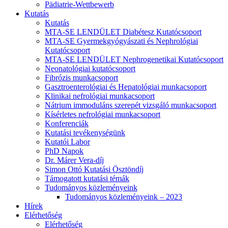
Pädiatrie-Wettbewerb
Kutatás
Kutatás
MTA-SE LENDÜLET Diabétesz Kutatócsoport
MTA-SE Gyermekgyógyászati és Nephrológiai
Kutatócsoport
MTA-SE LENDÜLET Nephrogenetikai Kutatócsoport
Neonatológiai kutatócsoport
Fibrózis munkacsoport
Gasztroenterológiai és Hepatológiai munkacsoport
Klinikai nefrológiai munkacsoport
Nátrium immoduláns szerepét vizsgáló munkacsoport
Kísérletes nefrológiai munkacsoport
Konferenciák
Kutatási tevékenységünk
Kutatói Labor
PhD Napok
Dr. Márer Vera-díj
Simon Ottó Kutatási Ösztöndíj
Támogatott kutatási témák
Tudományos közleményeink
Tudományos közleményeink – 2023
Hírek
Elérhetőség
Elérhetőség