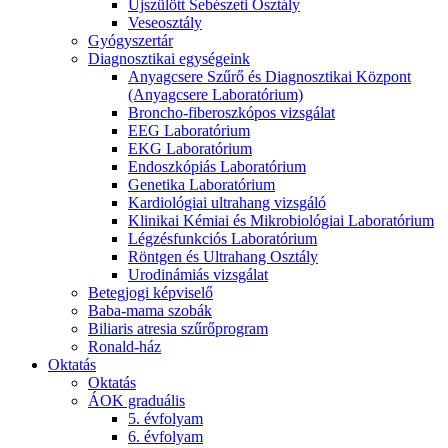
Újszülött Sebészeti Osztály
Veseosztály
Gyógyszertár
Diagnosztikai egységeink
Anyagcsere Szűrő és Diagnosztikai Központ
(Anyagcsere Laboratórium)
Broncho-fiberoszkópos vizsgálat
EEG Laboratórium
EKG Laboratórium
Endoszkópiás Laboratórium
Genetika Laboratórium
Kardiológiai ultrahang vizsgáló
Klinikai Kémiai és Mikrobiológiai Laboratórium
Légzésfunkciós Laboratórium
Röntgen és Ultrahang Osztály
Urodinámiás vizsgálat
Betegjogi képviselő
Baba-mama szobák
Biliaris atresia szűrőprogram
Ronald-ház
Oktatás
Oktatás
ÁOK graduális
5. évfolyam
6. évfolyam