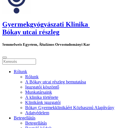
Gyermekgyógyászati Klinika
Bókay utcai részleg
Semmelweis Egyetem, Általános Orvostudományi Kar
Rólunk
Rólunk
A Bókay utcai részleg bemutatása
Igazgatói köszöntő
Munkatársaink
A klinika története
Klinikánk igazgatói
Bókay Gyermekklinikáért Közhasznú Alapítvány
Adatvédelem
Betegellátás
Betegellátás