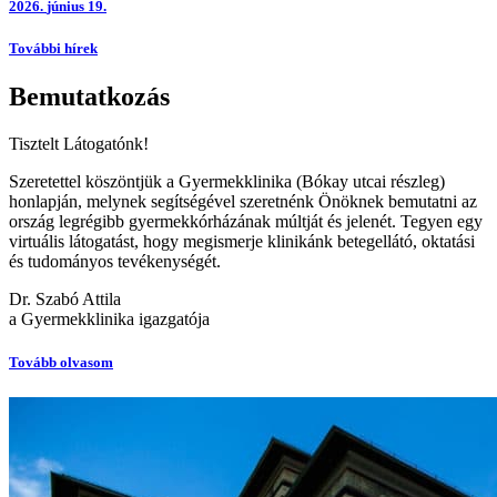
2026.
június 19.
További hírek
Bemutatkozás
Tisztelt Látogatónk!
Szeretettel köszöntjük a Gyermekklinika (Bókay utcai részleg)
honlapján, melynek segítségével szeretnénk Önöknek bemutatni az
ország legrégibb gyermekkórházának múltját és jelenét. Tegyen egy
virtuális látogatást, hogy megismerje klinikánk betegellátó, oktatási
és tudományos tevékenységét.
Dr. Szabó Attila
a Gyermekklinika igazgatója
Tovább olvasom