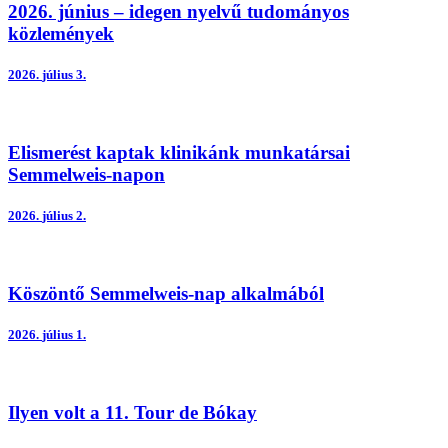
2026. június – idegen nyelvű tudományos
közlemények
2026.
július 3.
Elismerést kaptak klinikánk munkatársai
Semmelweis-napon
2026.
július 2.
Köszöntő Semmelweis-nap alkalmából
2026.
július 1.
Ilyen volt a 11. Tour de Bókay