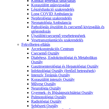
Klinikai genetikai tanácsadás
Koraszülött utánvizsgálat
Légzésfunkció szakrendelés
Long COVID Ambulancia
Nephrológiai szakrendelés
Neonatológia Ambulancia
Pathológiás újszülött és csecsemő kivizsgálás és
utógondozás
Újszülött/csecsemő vesebetegségek
Vesetranszplantációs szakrendelés
Fekvőbeteg-ellátás
Arcrekonstrukciós Centrum
Csecsemő Osztály
Diabétesz, Endokrinológiai és Metabolikus
Osztály
Gasztroenterológiai és Hepatológiai Osztály
Infektológiai Osztály (fertőző betegségek)
Intenzív Terápiás Osztály
Koraszülött intenzív Osztály
Művese Osztály
Neurológia Osztály
Gyermek- és Ifjúságpszichiátriai Osztály
Pulmonológiai Osztály
Radiológiai Osztály
Sebészeti Osztály