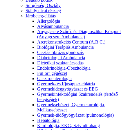
Beutaló kódok
Sürgősségi Osztály
Stáhly utcai részleg
Járóbeteg-ellátás
Allergológia
Alvásambulancia
Anyagcsere Szűrő- és Diagnosztikai Központ
(Anyagcsere Ambulancia)
Arcrekonstrukciós Centrum (A.R.C.)
Biológiai Terápiás Ambulancia
Cisztás fibrózis gondozás
Diabetológiai Ambulancia
Dietetikai szaktanácsadás
Endokrinológia-Obezitológia
Fül-orr-gégészet
Gasztroenterológia
Gyermek- és Ifjúságpszichiátria
Gyermekideggyógyászat és EEG
Gyermekinfektológiai Szakrendelés (fertőző
betegségek)
Gyermeksebészet, Gyermekurológia,
Mellkassebészet
Gyermek-tüdőgyógyászat (pulmonológia)
Hepatológia
Kardiológia, EKG, Szív ultrahang