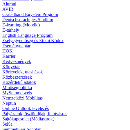
Alumni
AVIR
Családbarát Egyetem Program
Deutschsprachiges Studium
E-learning (Moodle)
E-tárhely
English Language Program
Esélyegyenlőség és Etikai Kódex
Eseménynaptár
HÖK
Karrier
Kedvezmények
Könyvtár
Körlevelek, utasítások
Közbeszerzések
Közérdekű adatok
Minőségpolitika
MySemmelweis
Nemzetközi Mobilitás
Neptun
Online Outlook levelezés
Pályázatok, ösztöndíjak, felhívások
Sajtókapcsolat (Médiasarok)
SeKa
Semmelweis Scholar