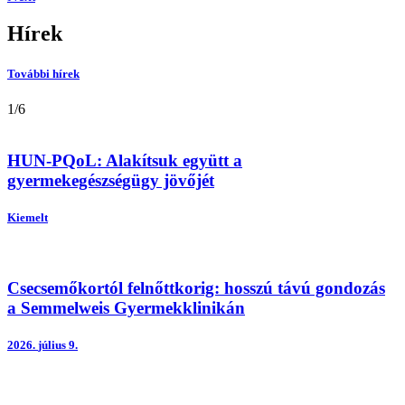
Hírek
További hírek
1
/
6
HUN-PQoL: Alakítsuk együtt a
gyermekegészségügy jövőjét
Kiemelt
Csecsemőkortól felnőttkorig: hosszú távú gondozás
a Semmelweis Gyermekklinikán
2026.
július 9.