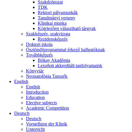
Szakdolgozat
TDK
Rektori pályamunkák
Tanulmányi verseny
Klinikai munka
Kötelezően választható tárgyak
Szakképzés, szakvizsga
Rezidensképzés
Doktori iskola
Ösztöndíjprogrammal érkező hallgatóknak
Továbbképzés
Bókay Akadémia
Lezajlott akkreditált tanfolyamaink
Könyvtár
Neonatológia Tanszék
English
English
Introduction
Education
Elective subjects
Academic Competition
Deutsch
Deutsch
Vorstellung der Klinik
Unterricht