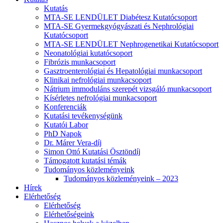
Kutatás
MTA-SE LENDÜLET Diabétesz Kutatócsoport
MTA-SE Gyermekgyógyászati és Nephrológiai
Kutatócsoport
MTA-SE LENDÜLET Nephrogenetikai Kutatócsoport
Neonatológiai kutatócsoport
Fibrózis munkacsoport
Gasztroenterológiai és Hepatológiai munkacsoport
Klinikai nefrológiai munkacsoport
Nátrium immoduláns szerepét vizsgáló munkacsoport
Kísérletes nefrológiai munkacsoport
Konferenciák
Kutatási tevékenységünk
Kutatói Labor
PhD Napok
Dr. Márer Vera-díj
Simon Ottó Kutatási Ösztöndíj
Támogatott kutatási témák
Tudományos közleményeink
Tudományos közleményeink – 2023
Hírek
Elérhetőség
Elérhetőség
Elérhetőségeink