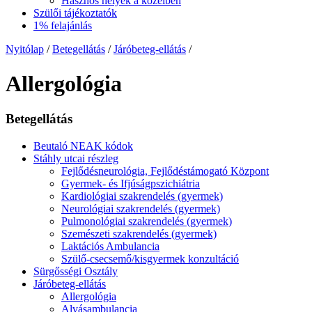
Hasznos helyek a közelben
Szülői tájékoztatók
1% felajánlás
Nyitólap
/
Betegellátás
/
Járóbeteg-ellátás
/
Allergológia
Betegellátás
Beutaló NEAK kódok
Stáhly utcai részleg
Fejlődésneurológia, Fejlődéstámogató Központ
Gyermek- és Ifjúságpszichiátria
Kardiológiai szakrendelés (gyermek)
Neurológiai szakrendelés (gyermek)
Pulmonológiai szakrendelés (gyermek)
Szemészeti szakrendelés (gyermek)
Laktációs Ambulancia
Szülő-csecsemő/kisgyermek konzultáció
Sürgősségi Osztály
Járóbeteg-ellátás
Allergológia
Alvásambulancia