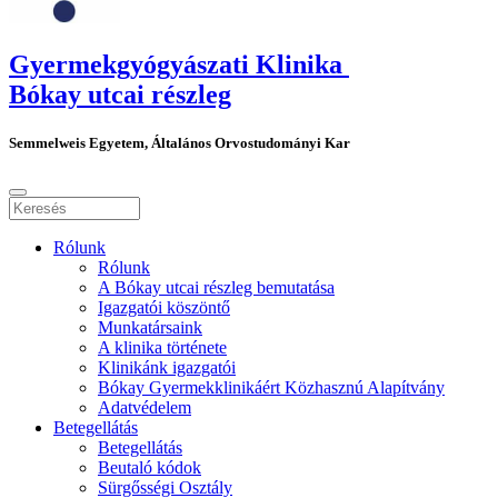
Gyermekgyógyászati Klinika
Bókay utcai részleg
Semmelweis Egyetem, Általános Orvostudományi Kar
Rólunk
Rólunk
A Bókay utcai részleg bemutatása
Igazgatói köszöntő
Munkatársaink
A klinika története
Klinikánk igazgatói
Bókay Gyermekklinikáért Közhasznú Alapítvány
Adatvédelem
Betegellátás
Betegellátás
Beutaló kódok
Sürgősségi Osztály