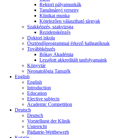
Rektori pályamunkák
Tanulmányi verseny
Klinikai munka
Kötelezően választható tárgyak
Szakképzés, szakvizsga
Rezidensképzés
Doktori iskola
Ösztöndíjprogrammal érkező hallgatóknak
Továbbképzés
Bókay Akadémia
Lezajlott akkreditált tanfolyamaink
Könyvtár
Neonatológia Tanszék
English
English
Introduction
Education
Elective subjects
Academic Competition
Deutsch
Deutsch
Vorstellung der Klinik
Unterricht
Pädiatrie-Wettbewerb
Kutatás