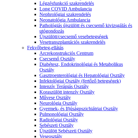
Légzésfunkció szakrendelés
Long COVID Ambulancia
Nephrológiai szakrendelés
Neonatológia Ambulancia
Pathológiás újszülött és csecsemő kivizsgálás és
utógondozás
Újszülött/csecsemő vesebetegségek
Vesetranszplantációs szakrendelés
Fekvőbeteg-ellátás
Arcrekonstrukciós Centrum
Csecsemő Osztály
Diabétesz, Endokrinológiai és Metabolikus
Osztály
Gasztroenterológiai és Hepatológiai Osztály
Infektológiai Osztály (fertőző betegségek)
Intenzív Terápiás Osztály
Koraszülött intenzív Osztály
Művese Osztály
Neurológia Osztály
Gyermek- és Ifjúságpszichiátriai Osztály
Pulmonológiai Osztály
Radiológiai Osztály
Sebészeti Osztály
Újszülött Sebészeti Osztály
Veseosztály