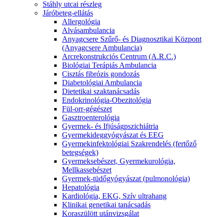
Stáhly utcai részleg
Járóbeteg-ellátás
Allergológia
Alvásambulancia
Anyagcsere Szűrő- és Diagnosztikai Központ
(Anyagcsere Ambulancia)
Arcrekonstrukciós Centrum (A.R.C.)
Biológiai Terápiás Ambulancia
Cisztás fibrózis gondozás
Diabetológiai Ambulancia
Dietetikai szaktanácsadás
Endokrinológia-Obezitológia
Fül-orr-gégészet
Gasztroenterológia
Gyermek- és Ifjúságpszichiátria
Gyermekideggyógyászat és EEG
Gyermekinfektológiai Szakrendelés (fertőző
betegségek)
Gyermeksebészet, Gyermekurológia,
Mellkassebészet
Gyermek-tüdőgyógyászat (pulmonológia)
Hepatológia
Kardiológia, EKG, Szív ultrahang
Klinikai genetikai tanácsadás
Koraszülött utánvizsgálat