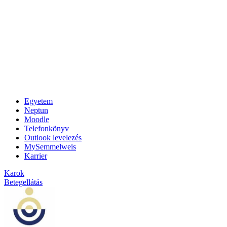
Egyetem
Neptun
Moodle
Telefonkönyv
Outlook levelezés
MySemmelweis
Karrier
Karok
Betegellátás