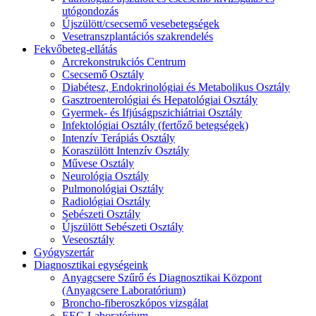
utógondozás
Újszülött/csecsemő vesebetegségek
Vesetranszplantációs szakrendelés
Fekvőbeteg-ellátás
Arcrekonstrukciós Centrum
Csecsemő Osztály
Diabétesz, Endokrinológiai és Metabolikus Osztály
Gasztroenterológiai és Hepatológiai Osztály
Gyermek- és Ifjúságpszichiátriai Osztály
Infektológiai Osztály (fertőző betegségek)
Intenzív Terápiás Osztály
Koraszülött Intenzív Osztály
Művese Osztály
Neurológia Osztály
Pulmonológiai Osztály
Radiológiai Osztály
Sebészeti Osztály
Újszülött Sebészeti Osztály
Veseosztály
Gyógyszertár
Diagnosztikai egységeink
Anyagcsere Szűrő és Diagnosztikai Központ
(Anyagcsere Laboratórium)
Broncho-fiberoszkópos vizsgálat
EEG Laboratórium