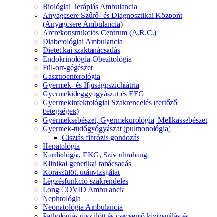
Biológiai Terápiás Ambulancia
Anyagcsere Szűrő- és Diagnosztikai Központ
(Anyagcsere Ambulancia)
Arcrekonstrukciós Centrum (A.R.C.)
Diabetológiai Ambulancia
Dietetikai szaktanácsadás
Endokrinológia-Obezitológia
Fül-orr-gégészet
Gasztroenterológia
Gyermek- és Ifjúságpszichiátria
Gyermekideggyógyászat és EEG
Gyermekinfektológiai Szakrendelés (fertőző
betegségek)
Gyermeksebészet, Gyermekurológia, Mellkassebészet
Gyermek-tüdőgyógyászat (pulmonológia)
Cisztás fibrózis gondozás
Hepatológia
Kardiológia, EKG, Szív ultrahang
Klinikai genetikai tanácsadás
Koraszülött utánvizsgálat
Légzésfunkció szakrendelés
Long COVID Ambulancia
Nephrológia
Neonatológia Ambulancia
Pathológiás újszülött és csecsemő kivizsgálás és