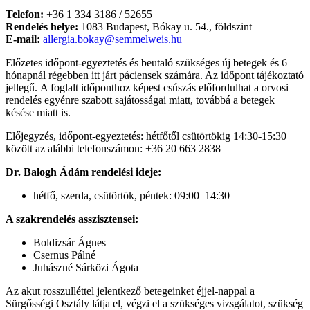
Telefon:
+36 1 334 3186 / 52655
Rendelés helye:
1083 Budapest, Bókay u. 54., földszint
E-mail
:
allergia.bokay@semmelweis.hu
Előzetes időpont-egyeztetés és beutaló szükséges új betegek és 6
hónapnál régebben itt járt páciensek számára. Az időpont tájékoztató
jellegű.
A foglalt időponthoz képest csúszás előfordulhat a orvosi
rendelés egyénre szabott sajátosságai miatt, továbbá a betegek
késése miatt is.
Előjegyzés, időpont-egyeztetés: hétfőtől csütörtökig 14:30-15:30
között az alábbi telefonszámon: +36 20 663 2838
Dr. Balogh Ádám rendelési ideje:
hétfő, szerda, csütörtök, péntek: 09:00–14:30
A szakrendelés asszisztensei:
Boldizsár Ágnes
Csernus Pálné
Juhászné Sárközi Ágota
Az akut rosszulléttel jelentkező betegeinket éjjel-nappal a
Sürgősségi Osztály látja el, végzi el a szükséges vizsgálatot, szükség