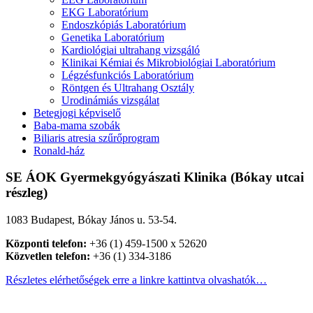
EKG Laboratórium
Endoszkópiás Laboratórium
Genetika Laboratórium
Kardiológiai ultrahang vizsgáló
Klinikai Kémiai és Mikrobiológiai Laboratórium
Légzésfunkciós Laboratórium
Röntgen és Ultrahang Osztály
Urodinámiás vizsgálat
Betegjogi képviselő
Baba-mama szobák
Biliaris atresia szűrőprogram
Ronald-ház
SE ÁOK Gyermekgyógyászati Klinika (Bókay utcai
részleg)
1083 Budapest, Bókay János u. 53-54.
Központi telefon:
+36 (1) 459-1500 x 52620
Közvetlen telefon:
+36 (1) 334-3186
Részletes elérhetőségek erre a linkre kattintva olvashatók…