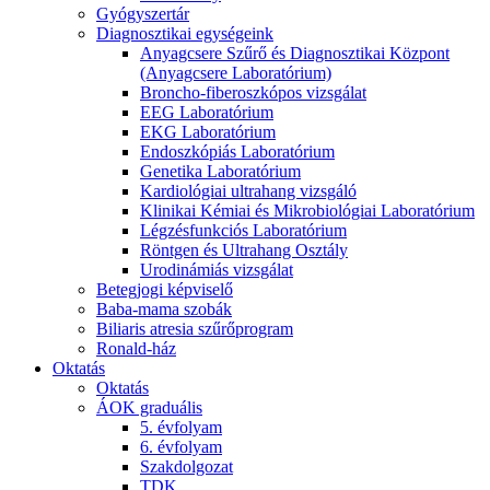
Gyógyszertár
Diagnosztikai egységeink
Anyagcsere Szűrő és Diagnosztikai Központ
(Anyagcsere Laboratórium)
Broncho-fiberoszkópos vizsgálat
EEG Laboratórium
EKG Laboratórium
Endoszkópiás Laboratórium
Genetika Laboratórium
Kardiológiai ultrahang vizsgáló
Klinikai Kémiai és Mikrobiológiai Laboratórium
Légzésfunkciós Laboratórium
Röntgen és Ultrahang Osztály
Urodinámiás vizsgálat
Betegjogi képviselő
Baba-mama szobák
Biliaris atresia szűrőprogram
Ronald-ház
Oktatás
Oktatás
ÁOK graduális
5. évfolyam
6. évfolyam
Szakdolgozat
TDK