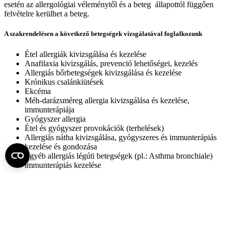
esetén az allergológiai véleménytől és a beteg állapottól függően
felvételre kerülhet a beteg.
A szakrendelésen a következő betegségek vizsgálatával foglalkozunk
Étel allergiák kivizsgálása és kezelése
Anafilaxia kivizsgálás, prevenció lehetőségei, kezelés
Allergiás bőrbetegségek kivizsgálása és kezelése
Krónikus csalánkiütések
Ekcéma
Méh-darázsméreg allergia kivizsgálása és kezelése,
immunterápiája
Gyógyszer allergia
Étel és gyógyszer provokációk (terhelések)
Allergiás nátha kivizsgálása, gyógyszeres és immunterápiás
kezelése és gondozása
Egyéb allergiás légúti betegségek (pl.: Asthma bronchiale)
immunterápiás kezelése
Rendelkezésre álló szakmák:
allergológus-és klinikai immunológus szakorvosok
gyermektüdőgyógyász szakorvosok
gyermek fül-orr-gégész szakorvosok
asthma nővérek