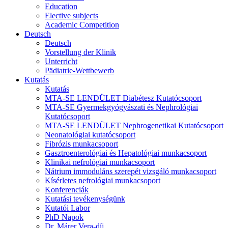
Education
Elective subjects
Academic Competition
Deutsch
Deutsch
Vorstellung der Klinik
Unterricht
Pädiatrie-Wettbewerb
Kutatás
Kutatás
MTA-SE LENDÜLET Diabétesz Kutatócsoport
MTA-SE Gyermekgyógyászati és Nephrológiai
Kutatócsoport
MTA-SE LENDÜLET Nephrogenetikai Kutatócsoport
Neonatológiai kutatócsoport
Fibrózis munkacsoport
Gasztroenterológiai és Hepatológiai munkacsoport
Klinikai nefrológiai munkacsoport
Nátrium immoduláns szerepét vizsgáló munkacsoport
Kísérletes nefrológiai munkacsoport
Konferenciák
Kutatási tevékenységünk
Kutatói Labor
PhD Napok
Dr. Márer Vera-díj