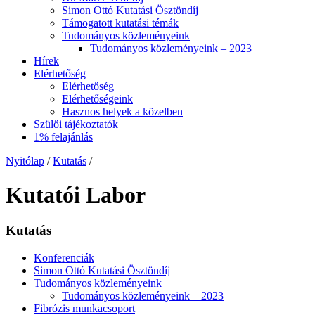
Simon Ottó Kutatási Ösztöndíj
Támogatott kutatási témák
Tudományos közleményeink
Tudományos közleményeink – 2023
Hírek
Elérhetőség
Elérhetőség
Elérhetőségeink
Hasznos helyek a közelben
Szülői tájékoztatók
1% felajánlás
Nyitólap
/
Kutatás
/
Kutatói Labor
Kutatás
Konferenciák
Simon Ottó Kutatási Ösztöndíj
Tudományos közleményeink
Tudományos közleményeink – 2023
Fibrózis munkacsoport