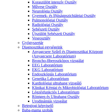
Koraszülött intenzív Osztály
Művese Osztály
Neurológia Osztály
Gyermek- és Ifjúságpszichiátriai Osztály
Pulmonológiai Osztály
Radiológiai Osztály
Sebészeti Osztály
Újszülött Sebészeti Osztály
Veseosztály
Gyógyszertár
Diagnosztikai egységeink
Anyagcsere Szűrő és Diagnosztikai Központ
(Anyagcsere Laboratórium)
Broncho-fiberoszkópos vizsgálat
EEG Laboratórium
EKG Laboratórium
Endoszkópiás Laboratórium
Genetika Laboratórium
Kardiológiai ultrahang vizsgáló
Klinikai Kémiai és Mikrobiológiai Laboratórium
Légzésfunkciós Laboratórium
Röntgen és Ultrahang Osztály
Urodinámiás vizsgálat
Betegjogi képviselő
Baba-mama szobák