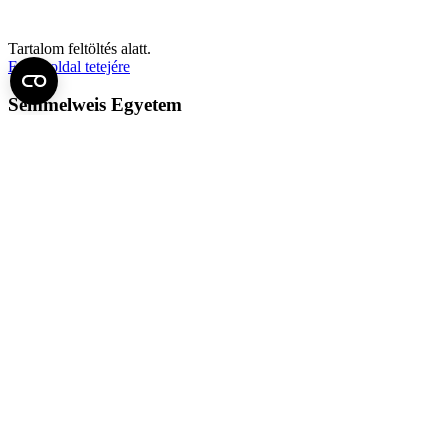
Tartalom feltöltés alatt.
Fel az oldal tetejére
Semmelweis Egyetem
Kutató-Elitegyetem
Az egyetem központi elérhetőségei
H - 1085 Budapest, Üllői út 26.
+36 1 459-1500 | +36-20-825-1000
Betegellátó klinikáink és intézeteink elérhetőségei →
Egységeink térképen
SEMEDUNIV (KRID: 648905308)