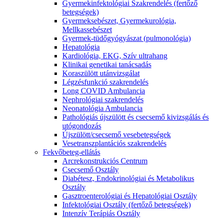
Gyermekinfektológiai Szakrendelés (fertőző
betegségek)
Gyermeksebészet, Gyermekurológia,
Mellkassebészet
Gyermek-tüdőgyógyászat (pulmonológia)
Hepatológia
Kardiológia, EKG, Szív ultrahang
Klinikai genetikai tanácsadás
Koraszülött utánvizsgálat
Légzésfunkció szakrendelés
Long COVID Ambulancia
Nephrológiai szakrendelés
Neonatológia Ambulancia
Pathológiás újszülött és csecsemő kivizsgálás és
utógondozás
Újszülött/csecsemő vesebetegségek
Vesetranszplantációs szakrendelés
Fekvőbeteg-ellátás
Arcrekonstrukciós Centrum
Csecsemő Osztály
Diabétesz, Endokrinológiai és Metabolikus
Osztály
Gasztroenterológiai és Hepatológiai Osztály
Infektológiai Osztály (fertőző betegségek)
Intenzív Terápiás Osztály