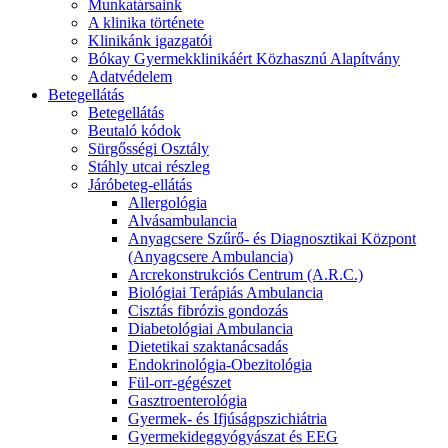
Munkatársaink
A klinika története
Klinikánk igazgatói
Bókay Gyermekklinikáért Közhasznú Alapítvány
Adatvédelem
Betegellátás
Betegellátás
Beutaló kódok
Sürgősségi Osztály
Stáhly utcai részleg
Járóbeteg-ellátás
Allergológia
Alvásambulancia
Anyagcsere Szűrő- és Diagnosztikai Központ
(Anyagcsere Ambulancia)
Arcrekonstrukciós Centrum (A.R.C.)
Biológiai Terápiás Ambulancia
Cisztás fibrózis gondozás
Diabetológiai Ambulancia
Dietetikai szaktanácsadás
Endokrinológia-Obezitológia
Fül-orr-gégészet
Gasztroenterológia
Gyermek- és Ifjúságpszichiátria
Gyermekideggyógyászat és EEG