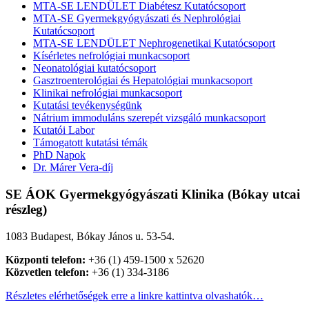
MTA-SE LENDÜLET Diabétesz Kutatócsoport
MTA-SE Gyermekgyógyászati és Nephrológiai
Kutatócsoport
MTA-SE LENDÜLET Nephrogenetikai Kutatócsoport
Kísérletes nefrológiai munkacsoport
Neonatológiai kutatócsoport
Gasztroenterológiai és Hepatológiai munkacsoport
Klinikai nefrológiai munkacsoport
Kutatási tevékenységünk
Nátrium immoduláns szerepét vizsgáló munkacsoport
Kutatói Labor
Támogatott kutatási témák
PhD Napok
Dr. Márer Vera-díj
SE ÁOK Gyermekgyógyászati Klinika (Bókay utcai
részleg)
1083 Budapest, Bókay János u. 53-54.
Központi telefon:
+36 (1) 459-1500 x 52620
Közvetlen telefon:
+36 (1) 334-3186
Részletes elérhetőségek erre a linkre kattintva olvashatók…