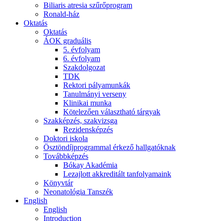
Biliaris atresia szűrőprogram
Ronald-ház
Oktatás
Oktatás
ÁOK graduális
5. évfolyam
6. évfolyam
Szakdolgozat
TDK
Rektori pályamunkák
Tanulmányi verseny
Klinikai munka
Kötelezően választható tárgyak
Szakképzés, szakvizsga
Rezidensképzés
Doktori iskola
Ösztöndíjprogrammal érkező hallgatóknak
Továbbképzés
Bókay Akadémia
Lezajlott akkreditált tanfolyamaink
Könyvtár
Neonatológia Tanszék
English
English
Introduction