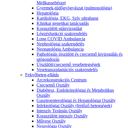
Mellkassebészet
Gyermek-tüdőgyógyászat (pulmonológia)
Hepatológia
Kardiológia, EKG, Szív ultrahang
Klinikai genetikai tanácsadás
Koraszülött utánvizsgálat
Légzésfunkció szakrendelés
Long COVID Ambulancia
Nephrológiai szakrendelés
Neonatológia Ambulancia
Pathológiás újszülött és csecsemő kivizsgálás és
utógondozás
Újszülött/csecsemő vesebetegségek
Vesetranszplantációs szakrendelés
Fekvőbeteg-ellátás
Arcrekonstrukciós Centrum
Csecsemő Osztály
Diabétesz, Endokrinológiai és Metabolikus
Osztály
Gasztroenterológiai és Hepatológiai Osztály
Infektológiai Osztály (fertőző betegségek)
Intenzív Terápiás Osztály
Koraszülött intenzív Osztály
Művese Osztály
Neurológia Osztály