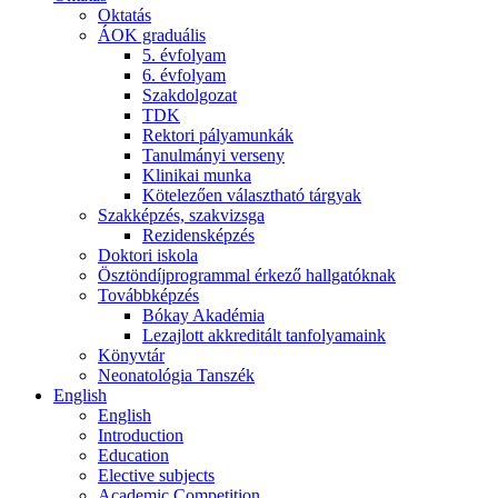
Oktatás
ÁOK graduális
5. évfolyam
6. évfolyam
Szakdolgozat
TDK
Rektori pályamunkák
Tanulmányi verseny
Klinikai munka
Kötelezően választható tárgyak
Szakképzés, szakvizsga
Rezidensképzés
Doktori iskola
Ösztöndíjprogrammal érkező hallgatóknak
Továbbképzés
Bókay Akadémia
Lezajlott akkreditált tanfolyamaink
Könyvtár
Neonatológia Tanszék
English
English
Introduction
Education
Elective subjects
Academic Competition