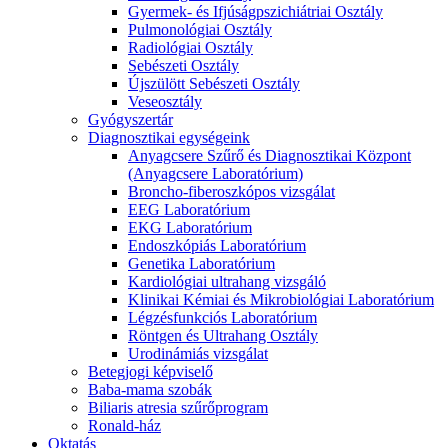
Gyermek- és Ifjúságpszichiátriai Osztály
Pulmonológiai Osztály
Radiológiai Osztály
Sebészeti Osztály
Újszülött Sebészeti Osztály
Veseosztály
Gyógyszertár
Diagnosztikai egységeink
Anyagcsere Szűrő és Diagnosztikai Központ
(Anyagcsere Laboratórium)
Broncho-fiberoszkópos vizsgálat
EEG Laboratórium
EKG Laboratórium
Endoszkópiás Laboratórium
Genetika Laboratórium
Kardiológiai ultrahang vizsgáló
Klinikai Kémiai és Mikrobiológiai Laboratórium
Légzésfunkciós Laboratórium
Röntgen és Ultrahang Osztály
Urodinámiás vizsgálat
Betegjogi képviselő
Baba-mama szobák
Biliaris atresia szűrőprogram
Ronald-ház
Oktatás