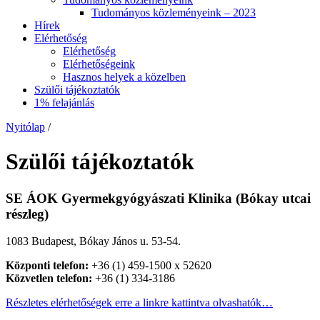
Tudományos közleményeink – 2023
Hírek
Elérhetőség
Elérhetőség
Elérhetőségeink
Hasznos helyek a közelben
Szülői tájékoztatók
1% felajánlás
Nyitólap
/
Szülői tájékoztatók
SE ÁOK Gyermekgyógyászati Klinika (Bókay utcai
részleg)
1083 Budapest, Bókay János u. 53-54.
Központi telefon:
+36 (1) 459-1500 x 52620
Közvetlen telefon:
+36 (1) 334-3186
Részletes elérhetőségek erre a linkre kattintva olvashatók…