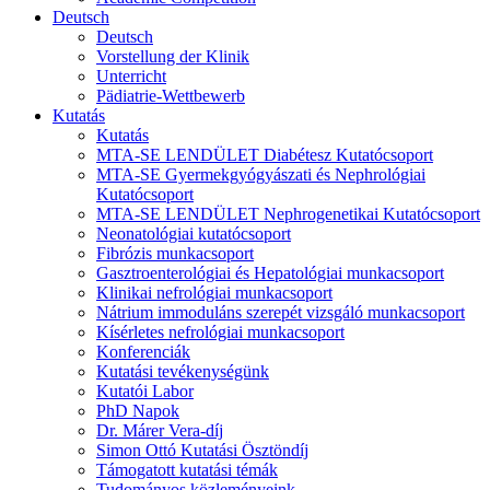
Deutsch
Deutsch
Vorstellung der Klinik
Unterricht
Pädiatrie-Wettbewerb
Kutatás
Kutatás
MTA-SE LENDÜLET Diabétesz Kutatócsoport
MTA-SE Gyermekgyógyászati és Nephrológiai
Kutatócsoport
MTA-SE LENDÜLET Nephrogenetikai Kutatócsoport
Neonatológiai kutatócsoport
Fibrózis munkacsoport
Gasztroenterológiai és Hepatológiai munkacsoport
Klinikai nefrológiai munkacsoport
Nátrium immoduláns szerepét vizsgáló munkacsoport
Kísérletes nefrológiai munkacsoport
Konferenciák
Kutatási tevékenységünk
Kutatói Labor
PhD Napok
Dr. Márer Vera-díj
Simon Ottó Kutatási Ösztöndíj
Támogatott kutatási témák
Tudományos közleményeink