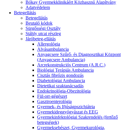
Bókay Gyermekklinikáért Közhasznú Alapítvány
Adatvédelem
Betegellátás
Betegellátás
Beutaló kódok
Sürgősségi Osztály
Stáhly utcai részleg
Járóbeteg-ellátás
Allergológia
Alvásambulancia
Anyagcsere Szűrő- és Diagnosztikai Központ
(Anyagcsere Ambulancia)
Arcrekonstrukciós Centrum (A.R.C.)
Biológiai Terápiás Ambulancia
Cisztás fibrózis gondozás
Diabetológiai Ambulancia
Dietetikai szaktanácsadás
Endokrinológia-Obezitológia
Fül-orr-gégészet
Gasztroenterológia
Gyermek- és Ifjúságpszichiátria
Gyermekideggyógyászat és EEG
Gyermekinfektológiai Szakrendelés (fertőző
betegségek)
Gyermeksebészet, Gyermekurológia,