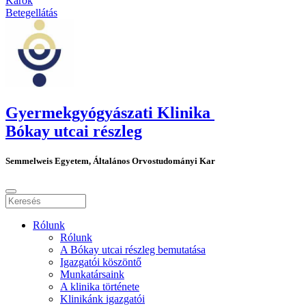
Karok
Betegellátás
Gyermekgyógyászati Klinika
Bókay utcai részleg
Semmelweis Egyetem, Általános Orvostudományi Kar
Rólunk
Rólunk
A Bókay utcai részleg bemutatása
Igazgatói köszöntő
Munkatársaink
A klinika története
Klinikánk igazgatói