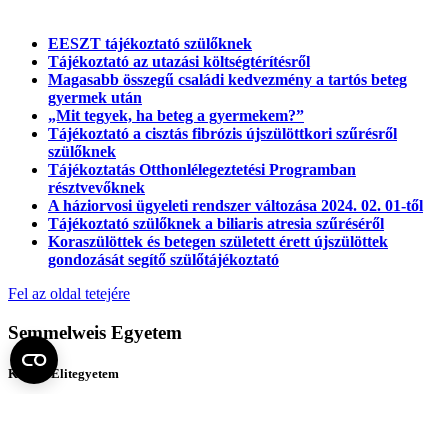
EESZT tájékoztató szülőknek
Tájékoztató az utazási költségtérítésről
Magasabb összegű családi kedvezmény a tartós beteg
gyermek után
„Mit tegyek, ha beteg a gyermekem?”
Tájékoztató a cisztás fibrózis újszülöttkori szűrésről
szülőknek
Tájékoztatás Otthonlélegeztetési Programban
résztvevőknek
A háziorvosi ügyeleti rendszer változása 2024. 02. 01-től
Tájékoztató szülőknek a biliaris atresia szűréséről
Koraszülöttek és betegen született érett újszülöttek
gondozását segítő szülőtájékoztató
Fel az oldal tetejére
Semmelweis Egyetem
Kutató-Elitegyetem
Az egyetem központi elérhetőségei