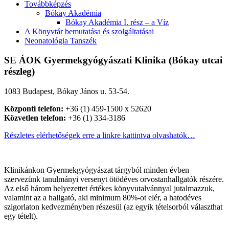
Továbbképzés
Bókay Akadémia
Bókay Akadémia I. rész – a Víz
A Könyvtár bemutatása és szolgáltatásai
Neonatológia Tanszék
SE ÁOK Gyermekgyógyászati Klinika (Bókay utcai
részleg)
1083 Budapest, Bókay János u. 53-54.
Központi telefon:
+36 (1) 459-1500 x 52620
Közvetlen telefon:
+36 (1) 334-3186
Részletes elérhetőségek erre a linkre kattintva olvashatók…
Klinikánkon Gyermekgyógyászat tárgyból minden évben
szervezünk tanulmányi versenyt ötödéves orvostanhallgatók részére.
Az első három helyezettet értékes könyvutalvánnyal jutalmazzuk,
valamint az a hallgató, aki minimum 80%-ot elér, a hatodéves
szigorlaton kedvezményben részesül (az egyik tételsorból választhat
egy tételt).