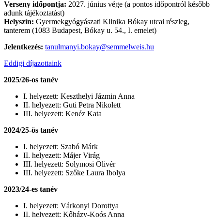
Verseny időpontja:
2027. június vége (a pontos időpontról később
adunk tájékoztatást)
Helyszín:
Gyermekgyógyászati Klinika Bókay utcai részleg,
tanterem (1083 Budapest, Bókay u. 54., I. emelet)
Jelentkezés:
tanulmanyi.bokay@semmelweis.hu
Eddigi díjazottaink
2025/26-os tanév
I. helyezett: Keszthelyi Jázmin Anna
II. helyezett: Guti Petra Nikolett
III. helyezett: Kenéz Kata
2024/25-ös tanév
I. helyezett: Szabó Márk
II. helyezett: Májer Virág
III. helyezett: Solymosi Olivér
III. helyezett: Szőke Laura Ibolya
2023/24-es tanév
I. helyezett: Várkonyi Dorottya
II. helyezett: Kőházy-Koós Anna