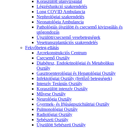
Koraszülött utánvizsgálat
Légzésfunkció szakrendelés
Long COVID Ambulancia
Nephrológiai szakrendelés
Neonatológia Ambulancia
Pathológiás újszülött és csecsemő kivizsgálás és
utógondozás
Újszülött/csecsemő vesebetegségek
Vesetranszplantációs szakrendelés
Fekvőbeteg-ellátás
Arcrekonstrukciós Centrum
Csecsemő Osztály
Diabétesz, Endokrinológiai és Metabolikus
Osztály
Gasztroenterológiai és Hepatológiai Osztály
Infektológiai Osztály (fertőző betegségek)
Intenzív Terápiás Osztály
Koraszülött intenzív Osztály
Művese Osztály
Neurológia Osztály
Gyermek- és Ifjúságpszichiátriai Osztály
Pulmonológiai Osztály
Radiológiai Osztály
Sebészeti Osztály
Újszülött Sebészeti Osztály