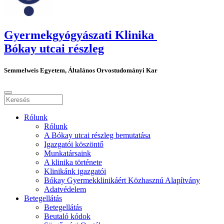
Gyermekgyógyászati Klinika
Bókay utcai részleg
Semmelweis Egyetem, Általános Orvostudományi Kar
Rólunk
Rólunk
A Bókay utcai részleg bemutatása
Igazgatói köszöntő
Munkatársaink
A klinika története
Klinikánk igazgatói
Bókay Gyermekklinikáért Közhasznú Alapítvány
Adatvédelem
Betegellátás
Betegellátás
Beutaló kódok