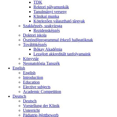
TDK
Rektori pályamunkák
Tanulmányi verseny
Klinikai munka
Kötelezően választható tárgyak
Szakképzés, szakvizsga
Rezidensképzés
Doktori iskola
Ösztöndíjprogrammal érkező hallgatóknak
Továbbképzés
Bókay Akadémia
Lezajlott akkreditált tanfolyamaink
Könyvtár
Neonatológia Tanszék
English
English
Introduction
Education
Elective subjects
Academic Competition
Deutsch
Deutsch
Vorstellung der Klinik
Unterricht
Pädiatrie-Wettbewerb