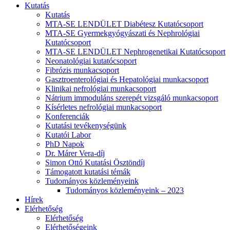
Kutatás
Kutatás
MTA-SE LENDÜLET Diabétesz Kutatócsoport
MTA-SE Gyermekgyógyászati és Nephrológiai
Kutatócsoport
MTA-SE LENDÜLET Nephrogenetikai Kutatócsoport
Neonatológiai kutatócsoport
Fibrózis munkacsoport
Gasztroenterológiai és Hepatológiai munkacsoport
Klinikai nefrológiai munkacsoport
Nátrium immoduláns szerepét vizsgáló munkacsoport
Kísérletes nefrológiai munkacsoport
Konferenciák
Kutatási tevékenységünk
Kutatói Labor
PhD Napok
Dr. Márer Vera-díj
Simon Ottó Kutatási Ösztöndíj
Támogatott kutatási témák
Tudományos közleményeink
Tudományos közleményeink – 2023
Hírek
Elérhetőség
Elérhetőség
Elérhetőségeink