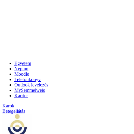
Egyetem
Neptun
Moodle
Telefonkönyv
Outlook levelezés
MySemmelweis
Karrier
Karok
Betegellátás