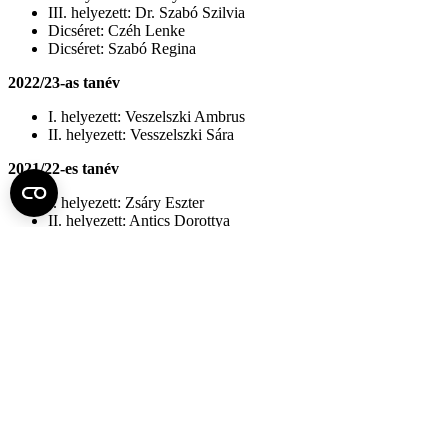
III. helyezett: Dr. Szabó Szilvia
Dicséret: Czéh Lenke
Dicséret: Szabó Regina
2022/23-as tanév
I. helyezett: Veszelszki Ambrus
II. helyezett: Vesszelszki Sára
2021/22-es tanév
I. helyezett: Zsáry Eszter
II. helyezett: Antics Dorottya
III. helyezett: Willing Tímea
2018/19-es tanév
I. helyezett: Elekes Iringó
II. helyezett: Gunther Emese
III. helyezett: Mihály Izabella és Tóth Balázs István
2017/18-as tanév
I. helyezett: Turai Péter István
II. helyezett: Omoregbee Félix Nicolas
III. helyezett: Hencz Rita Judit és Oláh Sándor