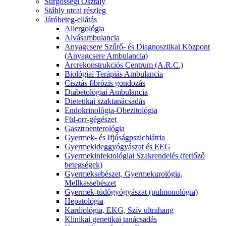
Sürgősségi Osztály
Stáhly utcai részleg
Járóbeteg-ellátás
Allergológia
Alvásambulancia
Anyagcsere Szűrő- és Diagnosztikai Központ
(Anyagcsere Ambulancia)
Arcrekonstrukciós Centrum (A.R.C.)
Biológiai Terápiás Ambulancia
Cisztás fibrózis gondozás
Diabetológiai Ambulancia
Dietetikai szaktanácsadás
Endokrinológia-Obezitológia
Fül-orr-gégészet
Gasztroenterológia
Gyermek- és Ifjúságpszichiátria
Gyermekideggyógyászat és EEG
Gyermekinfektológiai Szakrendelés (fertőző
betegségek)
Gyermeksebészet, Gyermekurológia,
Mellkassebészet
Gyermek-tüdőgyógyászat (pulmonológia)
Hepatológia
Kardiológia, EKG, Szív ultrahang
Klinikai genetikai tanácsadás