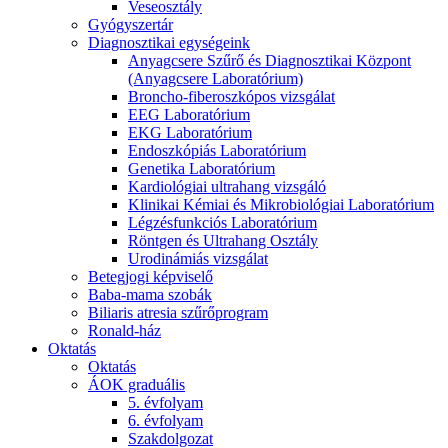
Veseosztály
Gyógyszertár
Diagnosztikai egységeink
Anyagcsere Szűrő és Diagnosztikai Központ
(Anyagcsere Laboratórium)
Broncho-fiberoszkópos vizsgálat
EEG Laboratórium
EKG Laboratórium
Endoszkópiás Laboratórium
Genetika Laboratórium
Kardiológiai ultrahang vizsgáló
Klinikai Kémiai és Mikrobiológiai Laboratórium
Légzésfunkciós Laboratórium
Röntgen és Ultrahang Osztály
Urodinámiás vizsgálat
Betegjogi képviselő
Baba-mama szobák
Biliaris atresia szűrőprogram
Ronald-ház
Oktatás
Oktatás
ÁOK graduális
5. évfolyam
6. évfolyam
Szakdolgozat