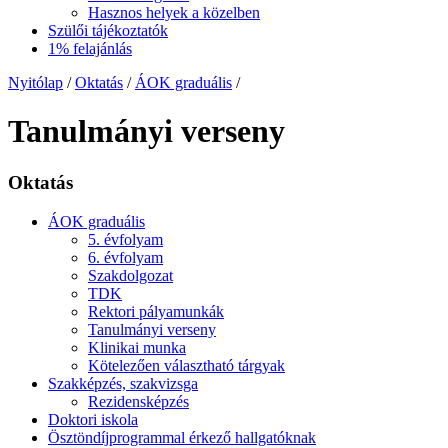
Hasznos helyek a közelben
Szülői tájékoztatók
1% felajánlás
Nyitólap
/
Oktatás
/
ÁOK graduális
/
Tanulmányi verseny
Oktatás
ÁOK graduális
5. évfolyam
6. évfolyam
Szakdolgozat
TDK
Rektori pályamunkák
Tanulmányi verseny
Klinikai munka
Kötelezően választható tárgyak
Szakképzés, szakvizsga
Rezidensképzés
Doktori iskola
Ösztöndíjprogrammal érkező hallgatóknak