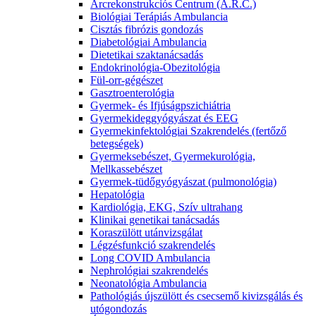
Arcrekonstrukciós Centrum (A.R.C.)
Biológiai Terápiás Ambulancia
Cisztás fibrózis gondozás
Diabetológiai Ambulancia
Dietetikai szaktanácsadás
Endokrinológia-Obezitológia
Fül-orr-gégészet
Gasztroenterológia
Gyermek- és Ifjúságpszichiátria
Gyermekideggyógyászat és EEG
Gyermekinfektológiai Szakrendelés (fertőző
betegségek)
Gyermeksebészet, Gyermekurológia,
Mellkassebészet
Gyermek-tüdőgyógyászat (pulmonológia)
Hepatológia
Kardiológia, EKG, Szív ultrahang
Klinikai genetikai tanácsadás
Koraszülött utánvizsgálat
Légzésfunkció szakrendelés
Long COVID Ambulancia
Nephrológiai szakrendelés
Neonatológia Ambulancia
Pathológiás újszülött és csecsemő kivizsgálás és
utógondozás