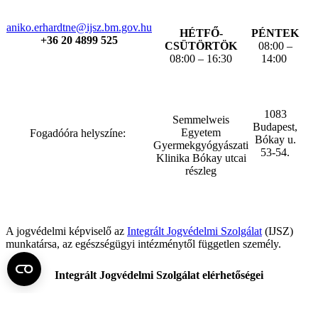
aniko.erhardtne@ijsz.bm.gov.hu
HÉTFŐ-
PÉNTEK
+36 20 4899 525
CSÜTÖRTÖK
08:00 –
08:00 – 16:30
14:00
1083
Semmelweis
Budapest,
Egyetem
Fogadóóra helyszíne:
Bókay u.
Gyermekgyógyászati
53-54.
Klinika Bókay utcai
részleg
A jogvédelmi képviselő az
Integrált Jogvédelmi Szolgálat
(IJSZ)
munkatársa, az egészségügyi intézménytől független személy.
Integrált Jogvédelmi Szolgálat elérhetőségei
Levelezési cím:
1134 Budapest, Tüzér u. 33-35.