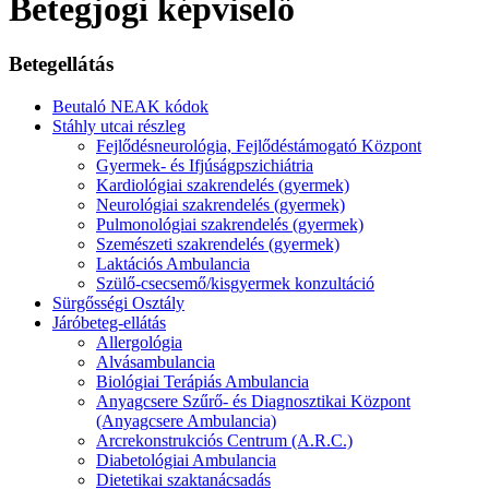
Betegjogi képviselő
Betegellátás
Beutaló NEAK kódok
Stáhly utcai részleg
Fejlődésneurológia, Fejlődéstámogató Központ
Gyermek- és Ifjúságpszichiátria
Kardiológiai szakrendelés (gyermek)
Neurológiai szakrendelés (gyermek)
Pulmonológiai szakrendelés (gyermek)
Szemészeti szakrendelés (gyermek)
Laktációs Ambulancia
Szülő-csecsemő/kisgyermek konzultáció
Sürgősségi Osztály
Járóbeteg-ellátás
Allergológia
Alvásambulancia
Biológiai Terápiás Ambulancia
Anyagcsere Szűrő- és Diagnosztikai Központ
(Anyagcsere Ambulancia)
Arcrekonstrukciós Centrum (A.R.C.)
Diabetológiai Ambulancia
Dietetikai szaktanácsadás