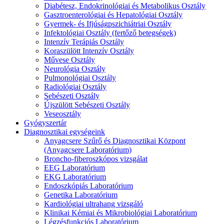
Diabétesz, Endokrinológiai és Metabolikus Osztály
Gasztroenterológiai és Hepatológiai Osztály
Gyermek- és Ifjúságpszichiátriai Osztály
Infektológiai Osztály (fertőző betegségek)
Intenzív Terápiás Osztály
Koraszülött Intenzív Osztály
Művese Osztály
Neurológia Osztály
Pulmonológiai Osztály
Radiológiai Osztály
Sebészeti Osztály
Újszülött Sebészeti Osztály
Veseosztály
Gyógyszertár
Diagnosztikai egységeink
Anyagcsere Szűrő és Diagnosztikai Központ
(Anyagcsere Laboratórium)
Broncho-fiberoszkópos vizsgálat
EEG Laboratórium
EKG Laboratórium
Endoszkópiás Laboratórium
Genetika Laboratórium
Kardiológiai ultrahang vizsgáló
Klinikai Kémiai és Mikrobiológiai Laboratórium
Légzésfunkciós Laboratórium