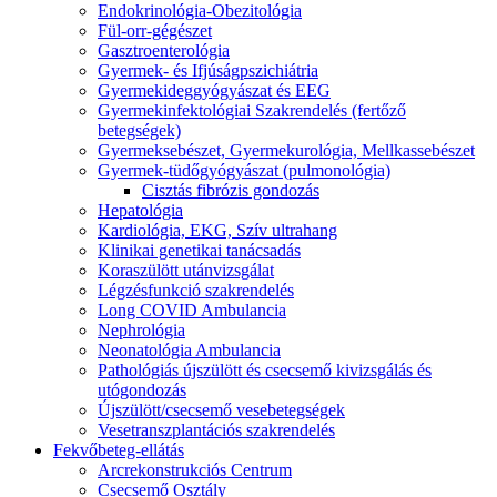
Endokrinológia-Obezitológia
Fül-orr-gégészet
Gasztroenterológia
Gyermek- és Ifjúságpszichiátria
Gyermekideggyógyászat és EEG
Gyermekinfektológiai Szakrendelés (fertőző
betegségek)
Gyermeksebészet, Gyermekurológia, Mellkassebészet
Gyermek-tüdőgyógyászat (pulmonológia)
Cisztás fibrózis gondozás
Hepatológia
Kardiológia, EKG, Szív ultrahang
Klinikai genetikai tanácsadás
Koraszülött utánvizsgálat
Légzésfunkció szakrendelés
Long COVID Ambulancia
Nephrológia
Neonatológia Ambulancia
Pathológiás újszülött és csecsemő kivizsgálás és
utógondozás
Újszülött/csecsemő vesebetegségek
Vesetranszplantációs szakrendelés
Fekvőbeteg-ellátás
Arcrekonstrukciós Centrum
Csecsemő Osztály