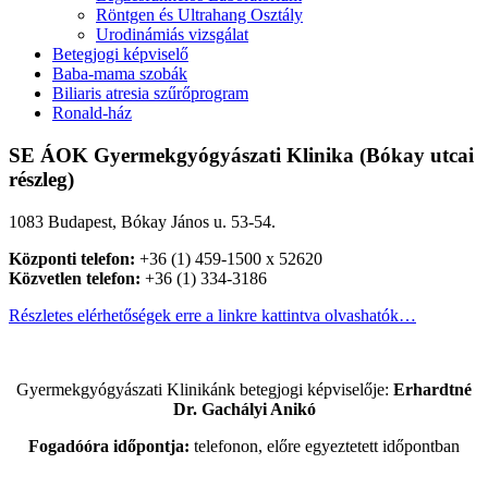
Röntgen és Ultrahang Osztály
Urodinámiás vizsgálat
Betegjogi képviselő
Baba-mama szobák
Biliaris atresia szűrőprogram
Ronald-ház
SE ÁOK Gyermekgyógyászati Klinika (Bókay utcai
részleg)
1083 Budapest, Bókay János u. 53-54.
Központi telefon:
+36 (1) 459-1500 x 52620
Közvetlen telefon:
+36 (1) 334-3186
Részletes elérhetőségek erre a linkre kattintva olvashatók…
Gyermekgyógyászati Klinikánk betegjogi képviselője:
Erhardtné
Dr. Gachályi Anikó
Fogadóóra időpontja:
telefonon, előre egyeztetett időpontban