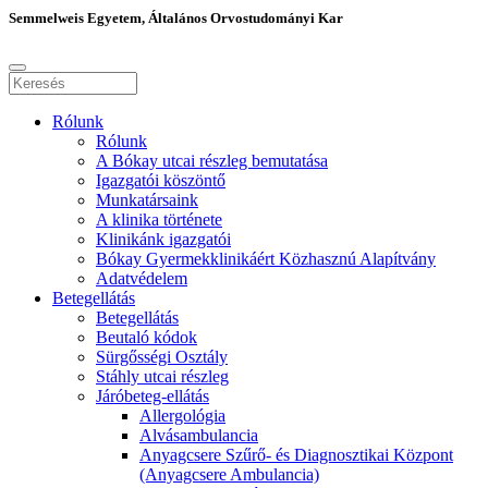
Semmelweis Egyetem, Általános Orvostudományi Kar
Rólunk
Rólunk
A Bókay utcai részleg bemutatása
Igazgatói köszöntő
Munkatársaink
A klinika története
Klinikánk igazgatói
Bókay Gyermekklinikáért Közhasznú Alapítvány
Adatvédelem
Betegellátás
Betegellátás
Beutaló kódok
Sürgősségi Osztály
Stáhly utcai részleg
Járóbeteg-ellátás
Allergológia
Alvásambulancia
Anyagcsere Szűrő- és Diagnosztikai Központ
(Anyagcsere Ambulancia)