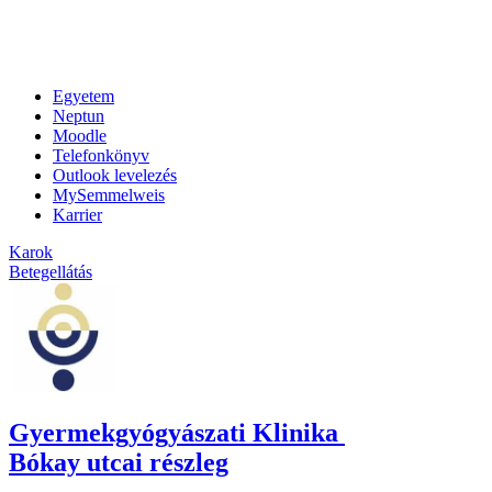
Egyetem
Neptun
Moodle
Telefonkönyv
Outlook levelezés
MySemmelweis
Karrier
Karok
Betegellátás
Gyermekgyógyászati Klinika
Bókay utcai részleg