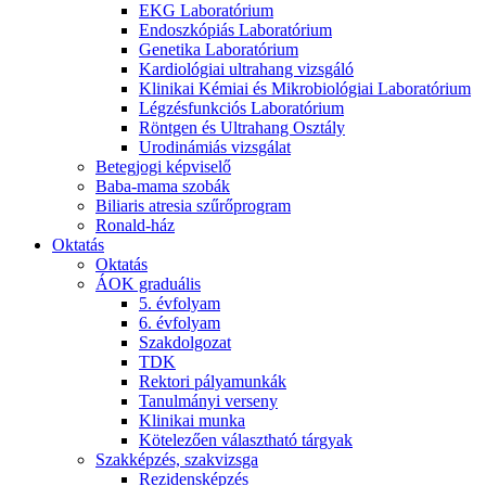
EKG Laboratórium
Endoszkópiás Laboratórium
Genetika Laboratórium
Kardiológiai ultrahang vizsgáló
Klinikai Kémiai és Mikrobiológiai Laboratórium
Légzésfunkciós Laboratórium
Röntgen és Ultrahang Osztály
Urodinámiás vizsgálat
Betegjogi képviselő
Baba-mama szobák
Biliaris atresia szűrőprogram
Ronald-ház
Oktatás
Oktatás
ÁOK graduális
5. évfolyam
6. évfolyam
Szakdolgozat
TDK
Rektori pályamunkák
Tanulmányi verseny
Klinikai munka
Kötelezően választható tárgyak
Szakképzés, szakvizsga
Rezidensképzés