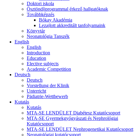
Doktori iskola
Ösztöndíjprogrammal érkező hallgatóknak
Továbbképzés
Bókay Akadémia
Lezajlott akkreditált tanfolyamaink
Könyvtár
Neonatológia Tanszék
English
English
Introduction
Education
Elective subjects
Academic Competition
Deutsch
Deutsch
Vorstellung der Klinik
Unterricht
Pädiatrie-Wettbewerb
Kutatás
Kutatás
MTA-SE LENDÜLET Diabétesz Kutatócsoport
MTA-SE Gyermekgyógyászati és Nephrológiai
Kutatócsoport
MTA-SE LENDÜLET Nephrogenetikai Kutatócsoport
Neonatológiai kutatócsoport