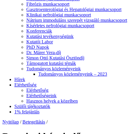
Fibrózis munkacsoport
Gasztroenterológiai és Hepatológiai munkacsoport
Klinikai nefrológiai munkacsoport
Nátrium immoduláns szerepét vizsgáló munkacsoport
Kísérletes nefrológiai munkacsoport
Konferenciák
Kutatási tevékenységünk
Kutatói Labor
PhD Napok
Dr. Márer Vera-díj
Simon Ottó Kutatási Ösztöndíj
Támogatott kutatási témák
Tudományos közleményeink
Tudományos közleményeink – 2023
Hírek
Elérhetőség
Elérhetőség
Elérhetőségeink
Hasznos helyek a közelben
Szülői tájékoztatók
1% felajánlás
Nyitólap
/
Betegellátás
/