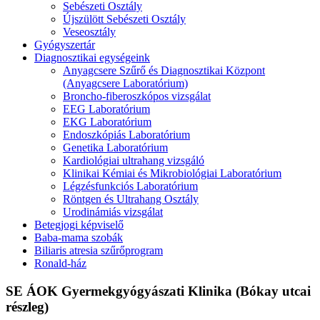
Sebészeti Osztály
Újszülött Sebészeti Osztály
Veseosztály
Gyógyszertár
Diagnosztikai egységeink
Anyagcsere Szűrő és Diagnosztikai Központ
(Anyagcsere Laboratórium)
Broncho-fiberoszkópos vizsgálat
EEG Laboratórium
EKG Laboratórium
Endoszkópiás Laboratórium
Genetika Laboratórium
Kardiológiai ultrahang vizsgáló
Klinikai Kémiai és Mikrobiológiai Laboratórium
Légzésfunkciós Laboratórium
Röntgen és Ultrahang Osztály
Urodinámiás vizsgálat
Betegjogi képviselő
Baba-mama szobák
Biliaris atresia szűrőprogram
Ronald-ház
SE ÁOK Gyermekgyógyászati Klinika (Bókay utcai
részleg)