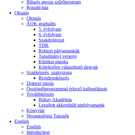
Biliaris atresia szűrőprogram
Ronald-ház
Oktatás
Oktatás
ÁOK graduális
5. évfolyam
6. évfolyam
Szakdolgozat
TDK
Rektori pályamunkák
Tanulmányi verseny
Klinikai munka
Kötelezően választható tárgyak
Szakképzés, szakvizsga
Rezidensképzés
Doktori iskola
Ösztöndíjprogrammal érkező hallgatóknak
Továbbképzés
Bókay Akadémia
Lezajlott akkreditált tanfolyamaink
Könyvtár
Neonatológia Tanszék
English
English
Introduction