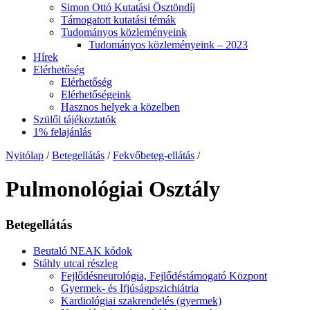
Simon Ottó Kutatási Ösztöndíj
Támogatott kutatási témák
Tudományos közleményeink
Tudományos közleményeink – 2023
Hírek
Elérhetőség
Elérhetőség
Elérhetőségeink
Hasznos helyek a közelben
Szülői tájékoztatók
1% felajánlás
Nyitólap
/
Betegellátás
/
Fekvőbeteg-ellátás
/
Pulmonológiai Osztály
Betegellátás
Beutaló NEAK kódok
Stáhly utcai részleg
Fejlődésneurológia, Fejlődéstámogató Központ
Gyermek- és Ifjúságpszichiátria
Kardiológiai szakrendelés (gyermek)