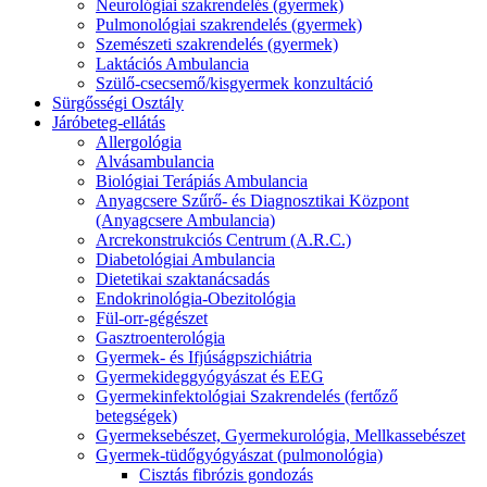
Neurológiai szakrendelés (gyermek)
Pulmonológiai szakrendelés (gyermek)
Szemészeti szakrendelés (gyermek)
Laktációs Ambulancia
Szülő-csecsemő/kisgyermek konzultáció
Sürgősségi Osztály
Járóbeteg-ellátás
Allergológia
Alvásambulancia
Biológiai Terápiás Ambulancia
Anyagcsere Szűrő- és Diagnosztikai Központ
(Anyagcsere Ambulancia)
Arcrekonstrukciós Centrum (A.R.C.)
Diabetológiai Ambulancia
Dietetikai szaktanácsadás
Endokrinológia-Obezitológia
Fül-orr-gégészet
Gasztroenterológia
Gyermek- és Ifjúságpszichiátria
Gyermekideggyógyászat és EEG
Gyermekinfektológiai Szakrendelés (fertőző
betegségek)
Gyermeksebészet, Gyermekurológia, Mellkassebészet
Gyermek-tüdőgyógyászat (pulmonológia)
Cisztás fibrózis gondozás