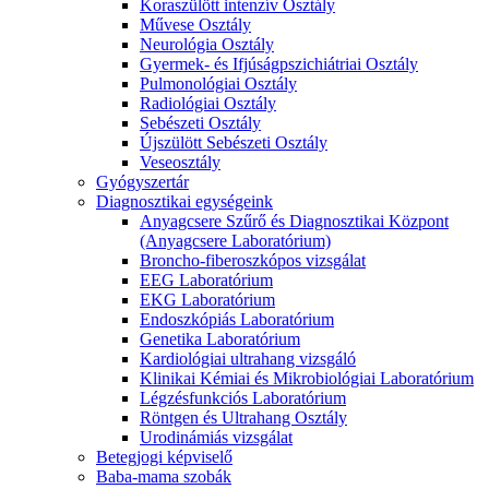
Koraszülött intenzív Osztály
Művese Osztály
Neurológia Osztály
Gyermek- és Ifjúságpszichiátriai Osztály
Pulmonológiai Osztály
Radiológiai Osztály
Sebészeti Osztály
Újszülött Sebészeti Osztály
Veseosztály
Gyógyszertár
Diagnosztikai egységeink
Anyagcsere Szűrő és Diagnosztikai Központ
(Anyagcsere Laboratórium)
Broncho-fiberoszkópos vizsgálat
EEG Laboratórium
EKG Laboratórium
Endoszkópiás Laboratórium
Genetika Laboratórium
Kardiológiai ultrahang vizsgáló
Klinikai Kémiai és Mikrobiológiai Laboratórium
Légzésfunkciós Laboratórium
Röntgen és Ultrahang Osztály
Urodinámiás vizsgálat
Betegjogi képviselő
Baba-mama szobák