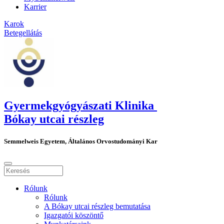
Karrier
Karok
Betegellátás
Gyermekgyógyászati Klinika
Bókay utcai részleg
Semmelweis Egyetem, Általános Orvostudományi Kar
Rólunk
Rólunk
A Bókay utcai részleg bemutatása
Igazgatói köszöntő