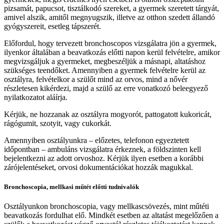
pizsamát, papucsot, tisztálkodó szereket, a gyermek szeretett tárgyát,
amivel alszik, amitől megnyugszik, illetve az otthon szedett állandó
gyógyszereit, esetleg tápszerét.
Előfordul, hogy tervezett bronchoscopos vizsgálatra jön a gyermek,
ilyenkor általában a beavatkozás előtti napon kerül felvételre, amikor
megvizsgáljuk a gyermeket, megbeszéljük a másnapi, altatáshoz
szükséges teendőket. Amennyiben a gyermek felvételre kerül az
osztályra, felvételkor a szülőt mind az orvos, mind a nővér
részletesen kikérdezi, majd a szülő az erre vonatkozó beleegyező
nyilatkozatot aláírja.
Kérjük, ne hozzanak az osztályra mogyorót, pattogatott kukoricát,
rágógumit, szotyit, vagy cukorkát.
Amennyiben osztályunkra – előzetes, telefonon egyeztetett
időpontban – ambuláns vizsgálatra érkeznek, a földszinten kell
bejelentkezni az adott orvoshoz. Kérjük ilyen esetben a korábbi
zárójelentéseket, orvosi dokumentációkat hozzák magukkal.
Bronchoscopia, mellkasi műtét előtti tudnivalók
Osztályunkon bronchoscopia, vagy mellkascsövezés, mint műtéti
beavatkozás fordulhat elő. Mindkét esetben az altatást megelőzően a