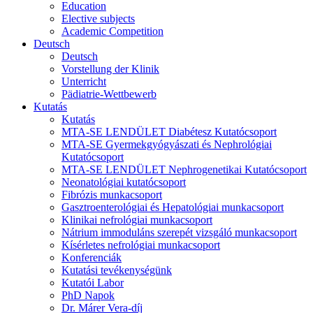
Education
Elective subjects
Academic Competition
Deutsch
Deutsch
Vorstellung der Klinik
Unterricht
Pädiatrie-Wettbewerb
Kutatás
Kutatás
MTA-SE LENDÜLET Diabétesz Kutatócsoport
MTA-SE Gyermekgyógyászati és Nephrológiai
Kutatócsoport
MTA-SE LENDÜLET Nephrogenetikai Kutatócsoport
Neonatológiai kutatócsoport
Fibrózis munkacsoport
Gasztroenterológiai és Hepatológiai munkacsoport
Klinikai nefrológiai munkacsoport
Nátrium immoduláns szerepét vizsgáló munkacsoport
Kísérletes nefrológiai munkacsoport
Konferenciák
Kutatási tevékenységünk
Kutatói Labor
PhD Napok
Dr. Márer Vera-díj