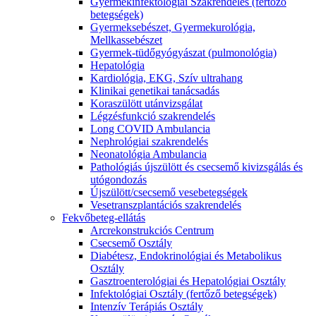
Gyermekinfektológiai Szakrendelés (fertőző
betegségek)
Gyermeksebészet, Gyermekurológia,
Mellkassebészet
Gyermek-tüdőgyógyászat (pulmonológia)
Hepatológia
Kardiológia, EKG, Szív ultrahang
Klinikai genetikai tanácsadás
Koraszülött utánvizsgálat
Légzésfunkció szakrendelés
Long COVID Ambulancia
Nephrológiai szakrendelés
Neonatológia Ambulancia
Pathológiás újszülött és csecsemő kivizsgálás és
utógondozás
Újszülött/csecsemő vesebetegségek
Vesetranszplantációs szakrendelés
Fekvőbeteg-ellátás
Arcrekonstrukciós Centrum
Csecsemő Osztály
Diabétesz, Endokrinológiai és Metabolikus
Osztály
Gasztroenterológiai és Hepatológiai Osztály
Infektológiai Osztály (fertőző betegségek)
Intenzív Terápiás Osztály