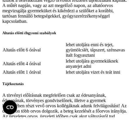
szülők a beavatkozást végző orvostól részletes tájékoztatást kapnak.
A műtét napján, vagy az azt megelőző napon, az altatóorvos
megvizsgálja gyermeküket és kikérdezi a szülőket a korábbi,
tartósan fennálló betegségekkel, gyógyszerérzékenységgel
kapcsolatban.
Altatás előtti éhgyomi szabályok
lehet utoljára enni és tejet,
Altatás előtt 6 órával
gyümölcslét, tápszert, szénsavas
italt fogyasztani
lehet utoljára gyermeküknek
Altatás előtt 4 órával
anyatejet adni
Altatás előtt 1 órával
lehet utoljára vizet és teát inni
Tájékoztatás
A törvényi előírásnak megfelelően csak az édesanyának,
édesapának, törvényes gondviselőnek, illetve a gyermek
kezelésében részt vevő orvos kollégáknak adunk felvilágosítást!
Az
osztályon több orvos dolgozik, a beteg kezelését a főorvos irányítja.
Az ügyeletes orvos, ügyeleti időben csak akut változásról tud
tájékoztatást adni.