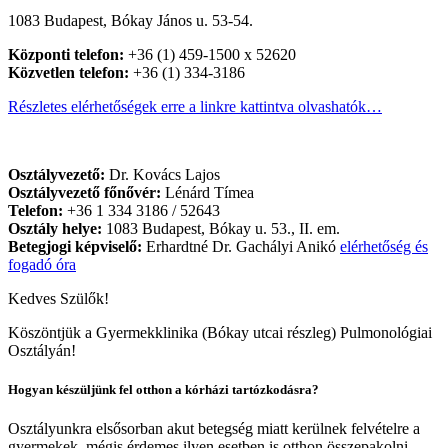
1083 Budapest, Bókay János u. 53-54.
Központi telefon:
+36 (1) 459-1500 x 52620
Közvetlen telefon:
+36 (1) 334-3186
Részletes elérhetőségek erre a linkre kattintva olvashatók…
Osztályvezető:
Dr. Kovács Lajos
Osztályvezető főnővér:
Lénárd Tímea
Telefon:
+36 1 334 3186 / 52643
Osztály helye:
1083 Budapest, Bókay u. 53., II. em.
Betegjogi képviselő:
Erhardtné Dr. Gachályi Anikó
elérhetőség és
fogadó óra
Kedves Szülők!
Köszöntjük a Gyermekklinika (Bókay utcai részleg) Pulmonológiai
Osztályán!
Hogyan készüljünk fel otthon a kórházi tartózkodásra?
Osztályunkra elsősorban akut betegség miatt kerülnek felvételre a
gyermekek, mégis érdemes ilyen esetben is otthon összepakolni