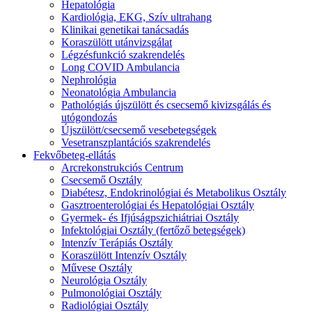
Hepatológia
Kardiológia, EKG, Szív ultrahang
Klinikai genetikai tanácsadás
Koraszülött utánvizsgálat
Légzésfunkció szakrendelés
Long COVID Ambulancia
Nephrológia
Neonatológia Ambulancia
Pathológiás újszülött és csecsemő kivizsgálás és
utógondozás
Újszülött/csecsemő vesebetegségek
Vesetranszplantációs szakrendelés
Fekvőbeteg-ellátás
Arcrekonstrukciós Centrum
Csecsemő Osztály
Diabétesz, Endokrinológiai és Metabolikus Osztály
Gasztroenterológiai és Hepatológiai Osztály
Gyermek- és Ifjúságpszichiátriai Osztály
Infektológiai Osztály (fertőző betegségek)
Intenzív Terápiás Osztály
Koraszülött Intenzív Osztály
Művese Osztály
Neurológia Osztály
Pulmonológiai Osztály
Radiológiai Osztály