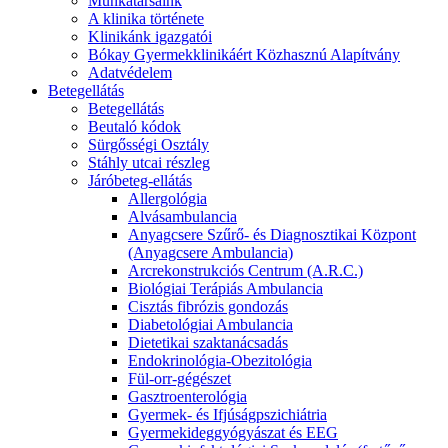
Munkatársaink
A klinika története
Klinikánk igazgatói
Bókay Gyermekklinikáért Közhasznú Alapítvány
Adatvédelem
Betegellátás
Betegellátás
Beutaló kódok
Sürgősségi Osztály
Stáhly utcai részleg
Járóbeteg-ellátás
Allergológia
Alvásambulancia
Anyagcsere Szűrő- és Diagnosztikai Központ
(Anyagcsere Ambulancia)
Arcrekonstrukciós Centrum (A.R.C.)
Biológiai Terápiás Ambulancia
Cisztás fibrózis gondozás
Diabetológiai Ambulancia
Dietetikai szaktanácsadás
Endokrinológia-Obezitológia
Fül-orr-gégészet
Gasztroenterológia
Gyermek- és Ifjúságpszichiátria
Gyermekideggyógyászat és EEG