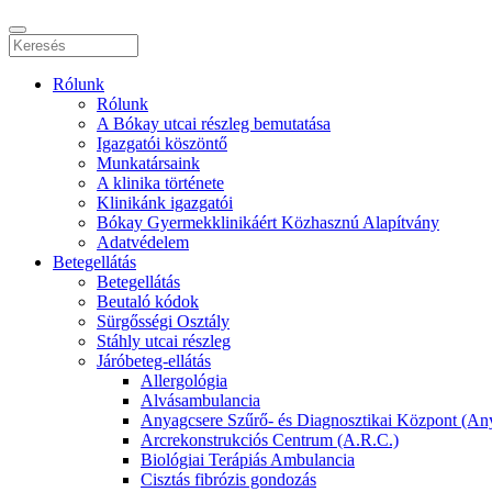
Rólunk
Rólunk
A Bókay utcai részleg bemutatása
Igazgatói köszöntő
Munkatársaink
A klinika története
Klinikánk igazgatói
Bókay Gyermekklinikáért Közhasznú Alapítvány
Adatvédelem
Betegellátás
Betegellátás
Beutaló kódok
Sürgősségi Osztály
Stáhly utcai részleg
Járóbeteg-ellátás
Allergológia
Alvásambulancia
Anyagcsere Szűrő- és Diagnosztikai Központ (An
Arcrekonstrukciós Centrum (A.R.C.)
Biológiai Terápiás Ambulancia
Cisztás fibrózis gondozás