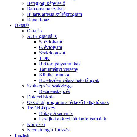
Betegjogi képviselő
Baba-mama szobák
Biliaris atresia szűrőprogram
Ronald-ház
Oktatás
Oktatás
ÁOK graduális
5. évfolyam
6. évfolyam
Szakdolgozat
TDK
Rektori pályamunkák
Tanulmányi verseny
Klinikai munka
Kötelezően választható tárgyak
Szakképzés, szakvizsga
Rezidensképzés
Doktori iskola
Ösztöndíjprogrammal érkező hallgatóknak
Továbbképzés
Bókay Akadémia
Lezajlott akkreditált tanfolyamaink
Könyvtár
Neonatológia Tanszék
English