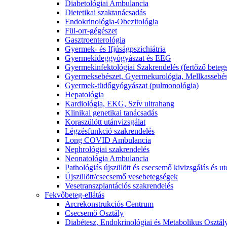
Diabetológiai Ambulancia
Dietetikai szaktanácsadás
Endokrinológia-Obezitológia
Fül-orr-gégészet
Gasztroenterológia
Gyermek- és Ifjúságpszichiátria
Gyermekideggyógyászat és EEG
Gyermekinfektológiai Szakrendelés (fertőző beteg
Gyermeksebészet, Gyermekurológia, Mellkassebés
Gyermek-tüdőgyógyászat (pulmonológia)
Hepatológia
Kardiológia, EKG, Szív ultrahang
Klinikai genetikai tanácsadás
Koraszülött utánvizsgálat
Légzésfunkció szakrendelés
Long COVID Ambulancia
Nephrológiai szakrendelés
Neonatológia Ambulancia
Pathológiás újszülött és csecsemő kivizsgálás és 
Újszülött/csecsemő vesebetegségek
Vesetranszplantációs szakrendelés
Fekvőbeteg-ellátás
Arcrekonstrukciós Centrum
Csecsemő Osztály
Diabétesz, Endokrinológiai és Metabolikus Osztál