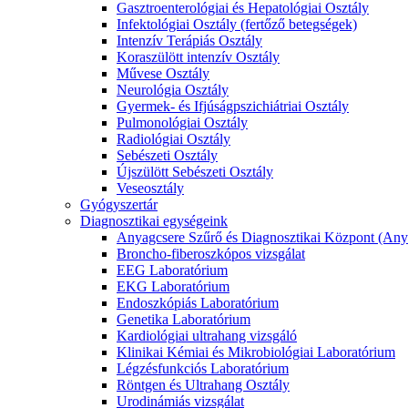
Gasztroenterológiai és Hepatológiai Osztály
Infektológiai Osztály (fertőző betegségek)
Intenzív Terápiás Osztály
Koraszülött intenzív Osztály
Művese Osztály
Neurológia Osztály
Gyermek- és Ifjúságpszichiátriai Osztály
Pulmonológiai Osztály
Radiológiai Osztály
Sebészeti Osztály
Újszülött Sebészeti Osztály
Veseosztály
Gyógyszertár
Diagnosztikai egységeink
Anyagcsere Szűrő és Diagnosztikai Központ (Any
Broncho-fiberoszkópos vizsgálat
EEG Laboratórium
EKG Laboratórium
Endoszkópiás Laboratórium
Genetika Laboratórium
Kardiológiai ultrahang vizsgáló
Klinikai Kémiai és Mikrobiológiai Laboratórium
Légzésfunkciós Laboratórium
Röntgen és Ultrahang Osztály
Urodinámiás vizsgálat