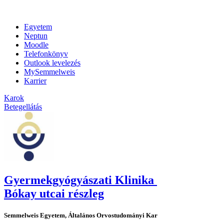
Egyetem
Neptun
Moodle
Telefonkönyv
Outlook levelezés
MySemmelweis
Karrier
Karok
Betegellátás
Gyermekgyógyászati Klinika
Bókay utcai részleg
Semmelweis Egyetem, Általános Orvostudományi Kar