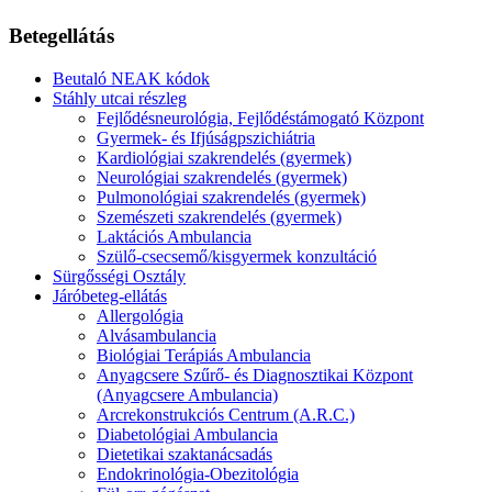
Betegellátás
Beutaló NEAK kódok
Stáhly utcai részleg
Fejlődésneurológia, Fejlődéstámogató Központ
Gyermek- és Ifjúságpszichiátria
Kardiológiai szakrendelés (gyermek)
Neurológiai szakrendelés (gyermek)
Pulmonológiai szakrendelés (gyermek)
Szemészeti szakrendelés (gyermek)
Laktációs Ambulancia
Szülő-csecsemő/kisgyermek konzultáció
Sürgősségi Osztály
Járóbeteg-ellátás
Allergológia
Alvásambulancia
Biológiai Terápiás Ambulancia
Anyagcsere Szűrő- és Diagnosztikai Központ
(Anyagcsere Ambulancia)
Arcrekonstrukciós Centrum (A.R.C.)
Diabetológiai Ambulancia
Dietetikai szaktanácsadás
Endokrinológia-Obezitológia