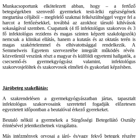
Munkacsoportunk elkötelezett abban, hogy – a fertőző
betegségekben szenvedő gyermekek testi-lelki egészségének
megtartása céljából – megfelelő szakmai felkészültséggel vegye fel a
harcot a fertőzésekkel, továbbá az azokhoz társuló kihívások
sokaságával szemben. Csapatunk (4 fő infektológus szakorvos és 3
fő infektológus rezidens és magas szinten képzett szakdolgozók)
nemcsak a klinikai ellátás, hanem a kutatás és az oktatás terén is
magas szakértelemmel és elhivatottsággal rendelkezik. A
Semmelweis Egyetem szervezetébe integrált működés révén
közvetlenül veszünk részt a magyar és külföldi egyetemi hallgatók, a
csecsemő-és gyermekgyógyász valamint, infektológus
szakorvosjelöltek és szakorvosok elméleti és gyakorlati képzésben.
Járóbeteg szakellátás:
A szakrendelésen a gyermekgyógyászatban jártas, tapasztalt
infektológus szakorvosaink szeretettel fogadják előzetesen
egyeztetett időpontban a beutalóval érkező gyerekeket.
Beutaló nélkül a gyermekek a Sürgősségi Betegellátó Osztály
érintésével jelentkezhetnek vizsgálatra.
Más intézmények orvosai a járó- és/vagy fekvő betegek részére