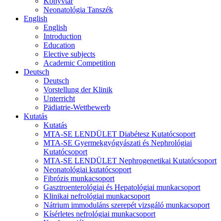
Könyvtár
Neonatológia Tanszék
English
English
Introduction
Education
Elective subjects
Academic Competition
Deutsch
Deutsch
Vorstellung der Klinik
Unterricht
Pädiatrie-Wettbewerb
Kutatás
Kutatás
MTA-SE LENDÜLET Diabétesz Kutatócsoport
MTA-SE Gyermekgyógyászati és Nephrológiai
Kutatócsoport
MTA-SE LENDÜLET Nephrogenetikai Kutatócsoport
Neonatológiai kutatócsoport
Fibrózis munkacsoport
Gasztroenterológiai és Hepatológiai munkacsoport
Klinikai nefrológiai munkacsoport
Nátrium immoduláns szerepét vizsgáló munkacsoport
Kísérletes nefrológiai munkacsoport