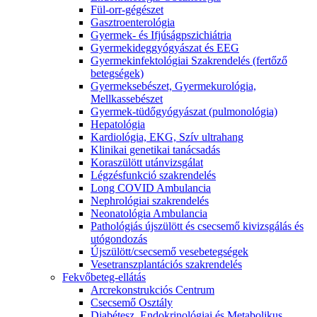
Fül-orr-gégészet
Gasztroenterológia
Gyermek- és Ifjúságpszichiátria
Gyermekideggyógyászat és EEG
Gyermekinfektológiai Szakrendelés (fertőző
betegségek)
Gyermeksebészet, Gyermekurológia,
Mellkassebészet
Gyermek-tüdőgyógyászat (pulmonológia)
Hepatológia
Kardiológia, EKG, Szív ultrahang
Klinikai genetikai tanácsadás
Koraszülött utánvizsgálat
Légzésfunkció szakrendelés
Long COVID Ambulancia
Nephrológiai szakrendelés
Neonatológia Ambulancia
Pathológiás újszülött és csecsemő kivizsgálás és
utógondozás
Újszülött/csecsemő vesebetegségek
Vesetranszplantációs szakrendelés
Fekvőbeteg-ellátás
Arcrekonstrukciós Centrum
Csecsemő Osztály
Diabétesz, Endokrinológiai és Metabolikus