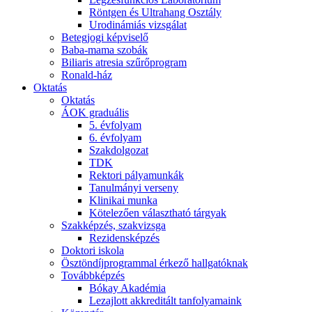
Röntgen és Ultrahang Osztály
Urodinámiás vizsgálat
Betegjogi képviselő
Baba-mama szobák
Biliaris atresia szűrőprogram
Ronald-ház
Oktatás
Oktatás
ÁOK graduális
5. évfolyam
6. évfolyam
Szakdolgozat
TDK
Rektori pályamunkák
Tanulmányi verseny
Klinikai munka
Kötelezően választható tárgyak
Szakképzés, szakvizsga
Rezidensképzés
Doktori iskola
Ösztöndíjprogrammal érkező hallgatóknak
Továbbképzés
Bókay Akadémia
Lezajlott akkreditált tanfolyamaink