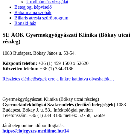
Urodinámiás vizsgálat
Betegjogi képviselő
Baba-mama szobák
Biliaris atresia szűrőprogram
Ronald-ház
SE ÁOK Gyermekgyógyászati Klinika (Bókay utcai
részleg)
1083 Budapest, Bókay János u. 53-54.
Központi telefon:
+36 (1) 459-1500 x 52620
Közvetlen telefon:
+36 (1) 334-3186
Részletes elérhetőségek erre a linkre kattintva olvashatók…
Gyermekgyógyászati Klinika (Bókay utcai részleg)
Gyermekinfektológiai Szakrendelés (fertőző betegségek)
1083
Budapest, Bókay J. u. 53., Infektológiai pavilon
Telefonszám: +36 (1) 334-3186 mellék: 52758, 52669
Járóbeteg online időpontfoglalás:
https://elojegyzes.meditime.hu/14