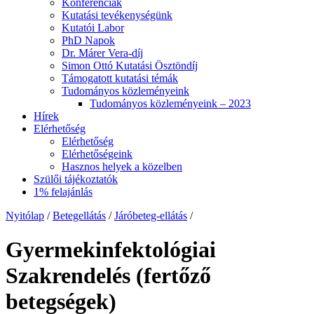
Konferenciák
Kutatási tevékenységünk
Kutatói Labor
PhD Napok
Dr. Márer Vera-díj
Simon Ottó Kutatási Ösztöndíj
Támogatott kutatási témák
Tudományos közleményeink
Tudományos közleményeink – 2023
Hírek
Elérhetőség
Elérhetőség
Elérhetőségeink
Hasznos helyek a közelben
Szülői tájékoztatók
1% felajánlás
Nyitólap
/
Betegellátás
/
Járóbeteg-ellátás
/
Gyermekinfektológiai
Szakrendelés (fertőző
betegségek)