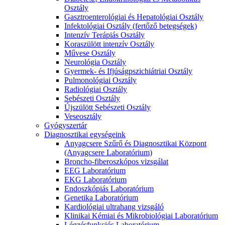
Osztály
Gasztroenterológiai és Hepatológiai Osztály
Infektológiai Osztály (fertőző betegségek)
Intenzív Terápiás Osztály
Koraszülött intenzív Osztály
Művese Osztály
Neurológia Osztály
Gyermek- és Ifjúságpszichiátriai Osztály
Pulmonológiai Osztály
Radiológiai Osztály
Sebészeti Osztály
Újszülött Sebészeti Osztály
Veseosztály
Gyógyszertár
Diagnosztikai egységeink
Anyagcsere Szűrő és Diagnosztikai Központ
(Anyagcsere Laboratórium)
Broncho-fiberoszkópos vizsgálat
EEG Laboratórium
EKG Laboratórium
Endoszkópiás Laboratórium
Genetika Laboratórium
Kardiológiai ultrahang vizsgáló
Klinikai Kémiai és Mikrobiológiai Laboratórium
Légzésfunkciós Laboratórium