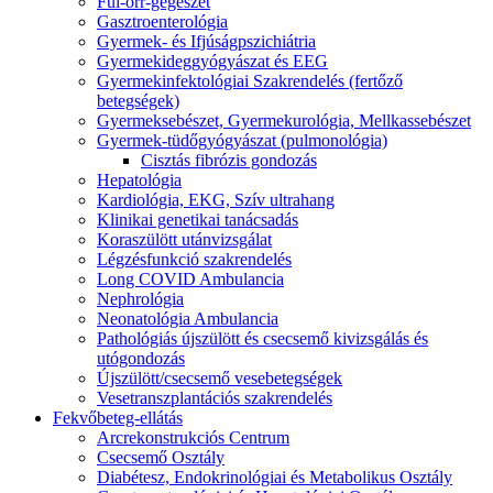
Fül-orr-gégészet
Gasztroenterológia
Gyermek- és Ifjúságpszichiátria
Gyermekideggyógyászat és EEG
Gyermekinfektológiai Szakrendelés (fertőző
betegségek)
Gyermeksebészet, Gyermekurológia, Mellkassebészet
Gyermek-tüdőgyógyászat (pulmonológia)
Cisztás fibrózis gondozás
Hepatológia
Kardiológia, EKG, Szív ultrahang
Klinikai genetikai tanácsadás
Koraszülött utánvizsgálat
Légzésfunkció szakrendelés
Long COVID Ambulancia
Nephrológia
Neonatológia Ambulancia
Pathológiás újszülött és csecsemő kivizsgálás és
utógondozás
Újszülött/csecsemő vesebetegségek
Vesetranszplantációs szakrendelés
Fekvőbeteg-ellátás
Arcrekonstrukciós Centrum
Csecsemő Osztály
Diabétesz, Endokrinológiai és Metabolikus Osztály