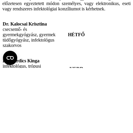
előzetesen egyeztetett módon személyes, vagy elektronikus, eseti
vagy rendszeres infektológiai konzíliumot is kérhetnek.
Dr. Kalocsai Krisztina
csecsemő- és
gyermekgyógyász, gyermek
HÉTFŐ
tüdőgyógyász, infektológus
szakorvos
Dr. Kardics Kinga
infektológus, trópusi
KEDD
betegségek, csecsemő- és
gyermekgyógyász szakorvos
09:00 –
12:00
Dr. Pék Tamás
csecsemő- és
SZERDA
gyermekgyógyász,
infektológus szakorvos
Dr. Kiss András
csecsemő- és
CSÜTÖRTÖK