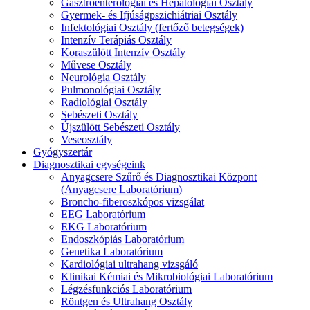
Gasztroenterológiai és Hepatológiai Osztály
Gyermek- és Ifjúságpszichiátriai Osztály
Infektológiai Osztály (fertőző betegségek)
Intenzív Terápiás Osztály
Koraszülött Intenzív Osztály
Művese Osztály
Neurológia Osztály
Pulmonológiai Osztály
Radiológiai Osztály
Sebészeti Osztály
Újszülött Sebészeti Osztály
Veseosztály
Gyógyszertár
Diagnosztikai egységeink
Anyagcsere Szűrő és Diagnosztikai Központ
(Anyagcsere Laboratórium)
Broncho-fiberoszkópos vizsgálat
EEG Laboratórium
EKG Laboratórium
Endoszkópiás Laboratórium
Genetika Laboratórium
Kardiológiai ultrahang vizsgáló
Klinikai Kémiai és Mikrobiológiai Laboratórium
Légzésfunkciós Laboratórium
Röntgen és Ultrahang Osztály