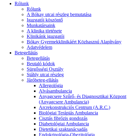
Rólunk
Rólunk
A Bókay utcai részleg bemutatása
Igazgatói köszöntő
Munkatársaink
A klinika története
Klinikánk igazgatói
Bókay Gyermekklinikáért Közhasznú Alapítvány
Adatvédelem
Betegellátás
Betegellátás
Beutaló kódok
Sürgősségi Osztály
Stáhly utcai részleg
Járóbeteg-ellátás
Allergológia
Alvásambulancia
Anyagcsere Szűrő- és Diagnosztikai Központ
(Anyagcsere Ambulancia)
Arcrekonstrukciós Centrum (A.R.C.)
Biológiai Terápiás Ambulancia
Cisztás fibrózis gondozás
Diabetológiai Ambulancia
Dietetikai szaktanácsadás
Endokrinológia-Obezitológia