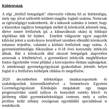
Küldetésünk
A régi „fertőző betegségek” elnevezést váltotta fel az Infektológia,
mely egy jóval szélesebb területet magába foglaló szakma. Nemcsak
az egészségügyi szakemberek, de a laikusok számára is ismert, hogy
a klasszikus ragályos betegségek mellett új kórokozók jelennek meg,
illetve ismert fertőzések (pl. a klímaváltozás okán) új földrajzi
régiókban ütik fel fejüket. Emellett világszerte egyre nagyobb
kihívást jelent a szokványos kezeléssel szemben ellenálló kórokozók
rohamos terjedése, valamint a kórházi fertőzések nagy száma. A
gyermekinfektológia fókuszában a 0-18 éves korosztály infekciói
állnak. Bár a kórokozók által okozott betegségek alapvetően
azonosak a felnőttekével, a gyermekkori infekciók megítélésekor
fontos figyelembe venni például a korcsoportos élettani sajátságokat.
A mindennapi gyermekgyógyászati gyakorlatban jelentős helyet
foglal el a fertőzéses kórképek ellátása és megelőzése.
2020 decemberben infektológus munkacsoportunk és
szakdolgozóink közreműködésével a Semmelweis Egyetem
Gyermekgyógyászati Klinikáján megalakult egy magas
progresszivitási szintű (súlyos és bonyolult esetek) fekvő- és
járóbeteg ellátó gyermekinfektológiai centrum, mely a széles
profilon belül néhány országosan egyedülálló specialitással is
rendelkezik.