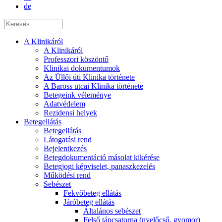
de
A Klinikáról
A Klinikáról
Professzori köszöntő
Klinikai dokumentumok
Az Üllői úti Klinika története
A Baross utcai Klinika története
Betegeink véleménye
Adatvédelem
Rezidensi helyek
Betegellátás
Betegellátás
Látogatási rend
Bejelentkezés
Betegdokumentáció másolat kikérése
Betegjogi képviselet, panaszkezelés
Működési rend
Sebészet
Fekvőbeteg ellátás
Járóbeteg ellátás
Általános sebészet
Felső tápcsatorna (nyelőcső, gyomor)