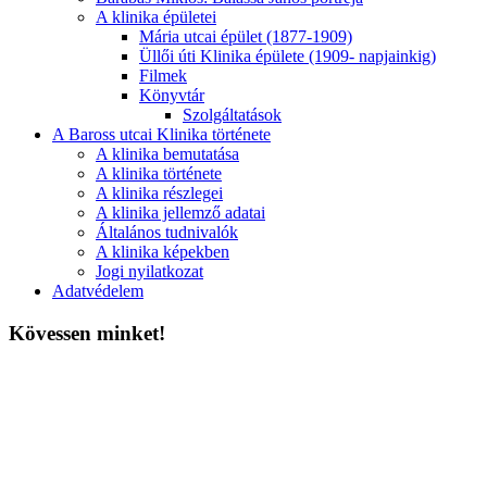
A klinika épületei
Mária utcai épület (1877-1909)
Üllői úti Klinika épülete (1909- napjainkig)
Filmek
Könyvtár
Szolgáltatások
A Baross utcai Klinika története
A klinika bemutatása
A klinika története
A klinika részlegei
A klinika jellemző adatai
Általános tudnivalók
A klinika képekben
Jogi nyilatkozat
Adatvédelem
Kövessen minket!