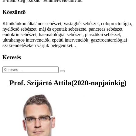
E-mail: steg „kukac” semmelweis-univ.hu
Köszöntő
Klinikánkon általános sebészet, vastagbél sebészet, coloproctológia,
nyelőcső sebészet, máj és epeutak sebészete, pancreas sebészet,
endokrin sebészet, haematológiai sebészet, plasztikai sebészet,
ultrahangos intervenciók, epeúti intervenciók, gasztroenterológiai
szakrendeléseken várjuk betegeinket...
Keresés
Keresés
Prof. Szijártó Attila(2020-napjainkig)