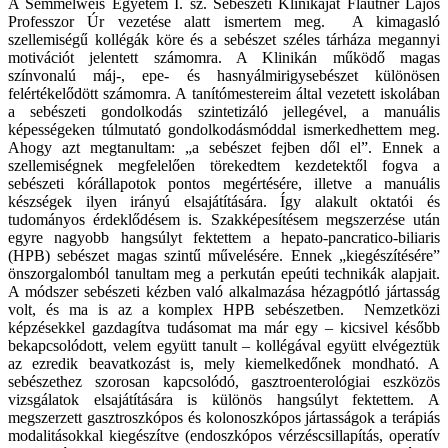
A Semmelweis Egyetem I. sz. Sebészeti Klinikáját Flautner Lajos
Professzor Úr vezetése alatt ismertem meg. A kimagasló
szellemiségű kollégák köre és a sebészet széles tárháza megannyi
motivációt jelentett számomra. A Klinikán működő magas
színvonalú máj-, epe- és hasnyálmirigysebészet különösen
felértékelődött számomra. A tanítómestereim által vezetett iskolában
a sebészeti gondolkodás szintetizáló jellegével, a manuális
képességeken túlmutató gondolkodásmóddal ismerkedhettem meg.
Ahogy azt megtanultam: „a sebészet fejben dől el”. Ennek a
szellemiségnek megfelelően törekedtem kezdetektől fogva a
sebészeti kórállapotok pontos megértésére, illetve a manuális
készségek ilyen irányú elsajátítására. Így alakult oktatói és
tudományos érdeklődésem is. Szakképesítésem megszerzése után
egyre nagyobb hangsúlyt fektettem a hepato-pancratico-biliaris
(HPB) sebészet magas szintű művelésére. Ennek „kiegészítésére”
önszorgalomból tanultam meg a perkután epeúti technikák alapjait.
A módszer sebészeti kézben való alkalmazása hézagpótló jártasság
volt, és ma is az a komplex HPB sebészetben. Nemzetközi
képzésekkel gazdagítva tudásomat ma már egy – kicsivel később
bekapcsolódott, velem együtt tanult – kollégával együtt elvégeztük
az ezredik beavatkozást is, mely kiemelkedőnek mondható. A
sebészethez szorosan kapcsolódó, gasztroenterológiai eszközös
vizsgálatok elsajátítására is különös hangsúlyt fektettem. A
megszerzett gasztroszkópos és kolonoszkópos jártasságok a terápiás
modalitásokkal kiegészítve (endoszkópos vérzéscsillapítás, operatív