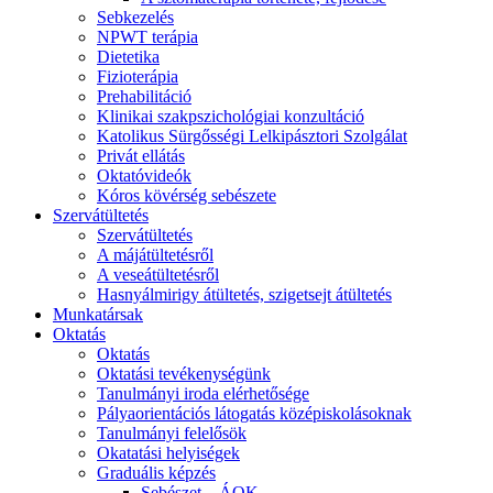
Sebkezelés
NPWT terápia
Dietetika
Fizioterápia
Prehabilitáció
Klinikai szakpszichológiai konzultáció
Katolikus Sürgősségi Lelkipásztori Szolgálat
Privát ellátás
Oktatóvideók
Kóros kövérség sebészete
Szervátültetés
Szervátültetés
A májátültetésről
A veseátültetésről
Hasnyálmirigy átültetés, szigetsejt átültetés
Munkatársak
Oktatás
Oktatás
Oktatási tevékenységünk
Tanulmányi iroda elérhetősége
Pályaorientációs látogatás középiskolásoknak
Tanulmányi felelősök
Okatatási helyiségek
Graduális képzés
Sebészet – ÁOK