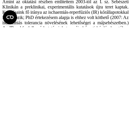
Amint az oktatási részben említettem 2003-tól az I. sz. Sebészeti
Klinikán a preklinikai, experimentális kutatások újra teret kaptak.
Kutatásaink fő iránya az ischaemiás-reperfúziós (IR) kórállapotokkal
foglalkozik; PhD értekezésem alapja is ehhez volt köthető (2007: Az
ischaemiás tolerancia növelésének lehetőségei a májsebészetben.)
Az IR-val foglalkozó kutatásainkat a májsebészeti kérdéseken túl az
alsó végtagi érsebészeti és vékonybél immunológiai
kérdésfelvetésekkel kötöttük össze. Számos új, klinikailag
hasznosítható eredményt kaptunk. A rendező elv a kísérletek
megtervezésénél, illetve a kérdésfelvetéseknél a transzlációs
medicina elveit követte, azaz a napi hasznosíthatóság,
bevezethetőség mindig, így jelenleg is nagyon fontos szempont
volt. Ennek kapcsán a megszerzett tudást, tapasztalatot felhasználva
jelenleg is folynak humán vizsgálatok.
Az ischaemiás kérdéskörön túl új sebésztechnikai eljárások (portalis
vénás okklúziók okozta májregenerációs válaszok vizsgálata,
ALPPS stb.) klinikai és experimentális fejlesztésével, illetve a
folyamatok hátterében álló kórfolyamatok (májregeneráció, small-
for-flow/size sydrome) felderítésére került a hangsúly. A
májsebészeti transzlációs kutatások eredményeként a munkacsoport
vezető európai szerepet kapott.
Összefoglalva, munkásságom során az ischaemiás-reperfúziós
károsodások szervektől függő heterogenitása mellett a megelőzés, a