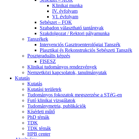
Klinikai munka
IV. évfolyam
VI. évfolyam
Sebészet – FOK
Szabadon választható tantárgyak
Szakdolgozat / Rektori pályamunka
Tanszékek
Intervenciós Gasztroenterológiai Tanszék
Plasztikai és Rekonstrukciós Sebészeti Tanszék
Posztgraduális képzés
FISESZ
Klinikai tudományos rendezvények
Nemzetközi kapcsolatok, tanulmányutak
Kutatás
Kutatás
Kutatási területek
Tudományos fokozatok megszerzése a STéG-en
Futó klinikai vizsgálatok
Tudománymetria, publikációk
Kísérleti műtő
PhD témák
TDK
TDK témák
HPB center