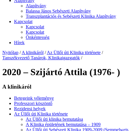
Alapítvány
Alapítvány
Balassa János Sebészeti Alapítvány
Transzplantációs és Sebészeti Klinika Alapítvány
Kapcsolat
Kapcsolat
Kapcsolat
Önkéntesség
Hírek
Nyitólap
/
A klinikáról
/
Az Üllői úti Klinika története
/
Tanszékvezető Tanárok, Klinikaigazgatók
/
2020 – Szijártó Attila (1976- )
A klinikáról
Betegeink véleménye
Professzori köszöntő
Rezidensi helyek
Az Üllői úti Klinika története
Az Üllői úti klinika bemutatása
A Klinika épületének bemutatása – 1909
Az Üllői úti Sebészeti Klinika 1909-2009 (Semmelweis