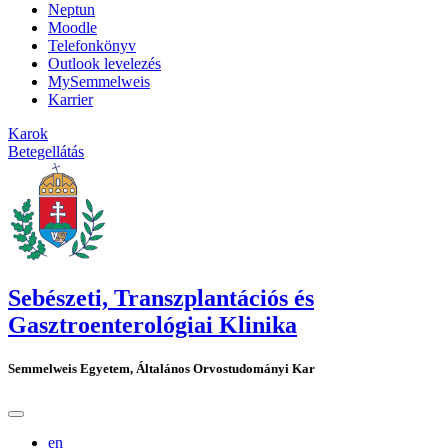
Neptun
Moodle
Telefonkönyv
Outlook levelezés
MySemmelweis
Karrier
Karok
Betegellátás
Sebészeti, Transzplantációs és
Gasztroenterológiai Klinika
Semmelweis Egyetem, Általános Orvostudományi Kar
en