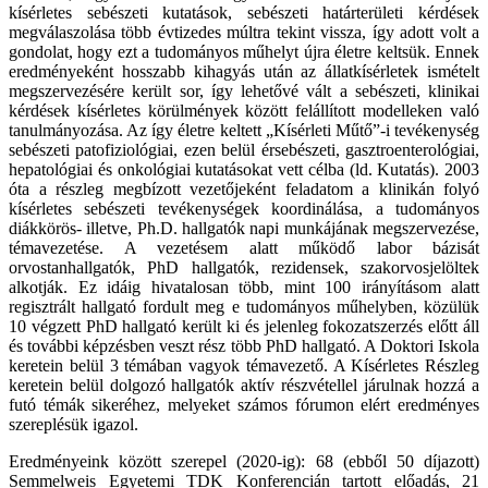
kísérletes sebészeti kutatások, sebészeti határterületi kérdések
megválaszolása több évtizedes múltra tekint vissza, így adott volt a
gondolat, hogy ezt a tudományos műhelyt újra életre keltsük. Ennek
eredményeként hosszabb kihagyás után az állatkísérletek ismételt
megszervezésére került sor, így lehetővé vált a sebészeti, klinikai
kérdések kísérletes körülmények között felállított modelleken való
tanulmányozása. Az így életre keltett „Kísérleti Műtő”-i tevékenység
sebészeti patofiziológiai, ezen belül érsebészeti, gasztroenterológiai,
hepatológiai és onkológiai kutatásokat vett célba (ld. Kutatás). 2003
óta a részleg megbízott vezetőjeként feladatom a klinikán folyó
kísérletes sebészeti tevékenységek koordinálása, a tudományos
diákkörös- illetve, Ph.D. hallgatók napi munkájának megszervezése,
témavezetése. A vezetésem alatt működő labor bázisát
orvostanhallgatók, PhD hallgatók, rezidensek, szakorvosjelöltek
alkotják. Ez idáig hivatalosan több, mint 100 irányításom alatt
regisztrált hallgató fordult meg e tudományos műhelyben, közülük
10 végzett PhD hallgató került ki és jelenleg fokozatszerzés előtt áll
és további képzésben veszt rész több PhD hallgató. A Doktori Iskola
keretein belül 3 témában vagyok témavezető. A Kísérletes Részleg
keretein belül dolgozó hallgatók aktív részvétellel járulnak hozzá a
futó témák sikeréhez, melyeket számos fórumon elért eredményes
szereplésük igazol.
Eredményeink között szerepel (2020-ig): 68 (ebből 50 díjazott)
Semmelweis Egyetemi TDK Konferencián tartott előadás, 21