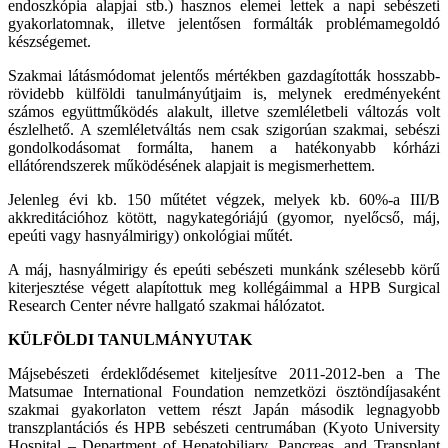
endoszkópia alapjai stb.) hasznos elemei lettek a napi sebészeti
gyakorlatomnak, illetve jelentősen formálták problémamegoldó
készségemet.
Szakmai látásmódomat jelentős mértékben gazdagították hosszabb-
rövidebb külföldi tanulmányútjaim is, melynek eredményeként
számos együttműködés alakult, illetve szemléletbeli változás volt
észlelhető. A szemléletváltás nem csak szigorúan szakmai, sebészi
gondolkodásomat formálta, hanem a hatékonyabb kórházi
ellátórendszerek működésének alapjait is megismerhettem.
Jelenleg évi kb. 150 műtétet végzek, melyek kb. 60%-a III/B
akkreditációhoz kötött, nagykategóriájú (gyomor, nyelőcső, máj,
epeúti vagy hasnyálmirigy) onkológiai műtét.
A máj, hasnyálmirigy és epeúti sebészeti munkánk szélesebb körű
kiterjesztése végett alapítottuk meg kollégáimmal a HPB Surgical
Research Center névre hallgató szakmai hálózatot.
KÜLFÖLDI TANULMÁNYUTAK
Májsebészeti érdeklődésemet kiteljesítve 2011-2012-ben a The
Matsumae International Foundation nemzetközi ösztöndíjasaként
szakmai gyakorlaton vettem részt Japán második legnagyobb
transzplantációs és HPB sebészeti centrumában (Kyoto University
Hospital – Department of Hepatobiliary, Pancreas, and Transplant