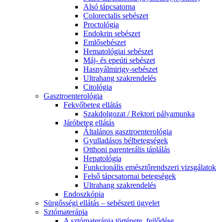
Alsó tápcsatorna
Colorectalis sebészet
Proctológia
Endokrin sebészet
Emlősebészet
Hematológiai sebészet
Máj- és epeúti sebészet
Hasnyálmirigy-sebészet
Ultrahang szakrendelés
Citológia
Gasztroenterológia
Fekvőbeteg ellátás
Szakdolgozat / Rektori pályamunka
Járóbeteg ellátás
Általános gasztroenterológia
Gyulladásos bélbetegségek
Otthoni parenterális táplálás
Hepatológia
Funkcionális emésztőrendszeri vizsgálatok
Felső tápcsatornai betegségek
Ultrahang szakrendelés
Endoszkópia
Sürgősségi ellátás – sebészeti ügyelet
Sztómaterápia
A sztómaterápia története, fejlődése