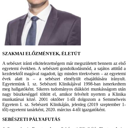
SZAKMAI ELŐZMÉNYEK, ÉLETÚT
A sebészet iránti elkötelezettségem már megszületett bennem az első
egyetemi években. A sebészeti gondolkodásmód, a sajátos attitűd a
kezdetektől magával ragadott, így minden törekvésem – az egyetemi
évek alatt is – a sebészet elmélyült elsajátítására irányult.
Egyetemünk I. sz. Sebészeti Klinikájával 1998-ban ismerkedtem
meg hallgatóként. Sikeres tudományos diákköri munkásságom után
nagy büszkeséggel töltött el, amikor felvételt nyertem a Klinika
munkatársai közé. 2001 október 1-től dolgozom a Semmelweis
Egyetem I. sz. Sebészeti Klinikáján, jelenleg (2019 szeptember 1-
től) egyetemi tanárként, 2020. március 4-től igazgatóként.
SEBÉSZETI PÁLYAFUTÁS