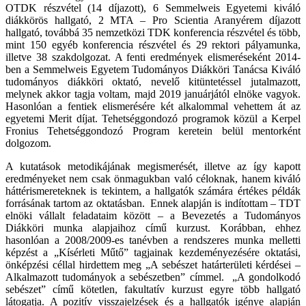
OTDK részvétel (14 díjazott), 6 Semmelweis Egyetemi kiváló
diákkörös hallgató, 2 MTA – Pro Scientia Aranyérem díjazott
hallgató, továbbá 35 nemzetközi TDK konferencia részvétel és több,
mint 150 egyéb konferencia részvétel és 29 rektori pályamunka,
illetve 38 szakdolgozat. A fenti eredmények elismeréseként 2014-
ben a Semmelweis Egyetem Tudományos Diákköri Tanácsa Kiváló
tudományos diákköri oktató, nevelő kitüntetéssel jutalmazott,
melynek akkor tagja voltam, majd 2019 januárjától elnöke vagyok.
Hasonlóan a fentiek elismerésére két alkalommal vehettem át az
egyetemi Merit díjat. Tehetséggondozó programok közül a Kerpel
Fronius Tehetséggondozó Program keretein belül mentorként
dolgozom.
A kutatások metodikájának megismerését, illetve az így kapott
eredményeket nem csak önmagukban való céloknak, hanem kiváló
háttérismereteknek is tekintem, a hallgatók számára értékes példák
forrásának tartom az oktatásban. Ennek alapján is indítottam – TDT
elnöki vállalt feladataim között – a Bevezetés a Tudományos
Diákköri munka alapjaihoz című kurzust. Korábban, ehhez
hasonlóan a 2008/2009-es tanévben a rendszeres munka melletti
képzést a „Kísérleti Műtő” tagjainak kezdeményezésére oktatási,
önképzési céllal hirdettem meg „A sebészet határterületi kérdései –
Alkalmazott tudományok a sebészetben” címmel. „A gondolkodó
sebészet” című kötetlen, fakultatív kurzust egyre több hallgató
látogatja. A pozitív visszajelzések és a hallgatók igénye alapján