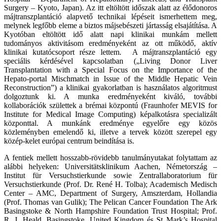
Surgery – Kyoto, Japan). Az itt eltöltött időszak alatt az élődonoros
májtranszplantáció alapvető technikai lépéseit ismerhettem meg,
melynek legfőbb eleme a biztos májsebészeti jártasság elsajátítása. A
Kyotóban eltöltött idő alatt napi klinikai munkám mellett
tudományos aktivitásom eredményeként az ott működő, aktív
klinikai kutatócsoport része lettem. A májtranszplantáció egy
speciális kérdésével kapcsolatban („Living Donor Liver
Transplantation with a Special Focus on the Importance of the
Hepato-portal Mischmatch in Issue of the Middle Hepatic Vein
Reconstruction”) a klinikai gyakorlatban is használatos algoritmust
dolgoztunk ki. A munka eredményeként kiváló, további
kollaborációk születtek a brémai központú (Fraunhofer MEVIS for
Institute for Medical Image Computing) képalkotásra specializált
központtal. A munkánk eredménye egyelőre egy közös
közleményben emelendő ki, illetve a tervek között szerepel egy
közép-kelet európai centrum beindítása is.
A fentiek mellett hosszabb-rövidebb tanulmányutakat folytattam az
alábbi helyeken: Universitätsklinikum Aachen, Németország –
Institut für Versuchstierkunde sowie Zentrallaboratorium für
Versuchstierkunde (Prof. Dr. René H. Tolba); Academisch Medisch
Center – AMC, Department of Surgery, Amszterdam, Hollandia
(Prof. Thomas van Gulik); The Pelican Cancer Foundation The Ark
Basingstoke & North Hampshire Foundation Trust Hospital; Prof.
R. J. Heald, Basingstoke, United Kingdom és St Mark’s Hospital