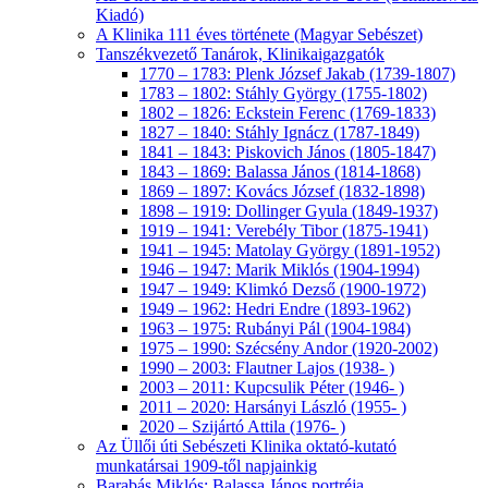
Kiadó)
A Klinika 111 éves története (Magyar Sebészet)
Tanszékvezető Tanárok, Klinikaigazgatók
1770 – 1783: Plenk József Jakab (1739-1807)
1783 – 1802: Stáhly György (1755-1802)
1802 – 1826: Eckstein Ferenc (1769-1833)
1827 – 1840: Stáhly Ignácz (1787-1849)
1841 – 1843: Piskovich János (1805-1847)
1843 – 1869: Balassa János (1814-1868)
1869 – 1897: Kovács József (1832-1898)
1898 – 1919: Dollinger Gyula (1849-1937)
1919 – 1941: Verebély Tibor (1875-1941)
1941 – 1945: Matolay György (1891-1952)
1946 – 1947: Marik Miklós (1904-1994)
1947 – 1949: Klimkó Dezső (1900-1972)
1949 – 1962: Hedri Endre (1893-1962)
1963 – 1975: Rubányi Pál (1904-1984)
1975 – 1990: Szécsény Andor (1920-2002)
1990 – 2003: Flautner Lajos (1938- )
2003 – 2011: Kupcsulik Péter (1946- )
2011 – 2020: Harsányi László (1955- )
2020 – Szijártó Attila (1976- )
Az Üllői úti Sebészeti Klinika oktató-kutató
munkatársai 1909-től napjainkig
Barabás Miklós: Balassa János portréja