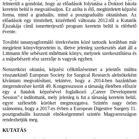
felmerült a gondolat, hogy az előadások folytatása a Doktori Iskola
keretein belül is megvalósuljon. Ez azóta is élő, meghirdetett képzési
forma, mind a graduális, mind a posztgraduális oktatásban. Az
előadások egy tömörített, közérthető változata 2012-től a Kutatók
Éjszakája című ismertterjesztő program keretein belül is elérhető
évente.
További tananyagformáló törekvéseim közé tartozik korábban már
megjelent könyvfejezeteim is, illetve jelenleg szerkesztés alatt áll a
Littmann féle sebészeti műtéttank könyv, melynek szerkesztőtársa és
a májsebészeti rész szerzője is vagyok egyben.
Nemzetközi oktatási, képzési célkitűzéseimet a jelentős múltra
visszatekintő European Society for Surgical Research alelnökeként
kívántam megvalósítani, tekintve, hogy a 2014-ben hazánkban
megrendezésre került 49. Kongresszuson a társaság életében először
egy a fiatalok képzésével foglalkozó „Career Development
Session”-t indítottunk, mely jelenleg is fut a társaság keretein belül,
egyre szélesebb köröket megmozgatva. Szintén nagy öröm
számomra, hogy a 2017-es évben a European Digestive Surgery 11.
posztgraduális kurzusát elnökségemmel szintén Magyarországon
rendezhetjük meg.
KUTATÁS