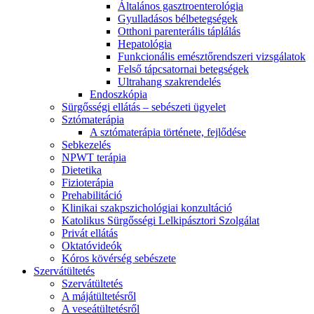
Általános gasztroenterológia
Gyulladásos bélbetegségek
Otthoni parenterális táplálás
Hepatológia
Funkcionális emésztőrendszeri vizsgálatok
Felső tápcsatornai betegségek
Ultrahang szakrendelés
Endoszkópia
Sürgősségi ellátás – sebészeti ügyelet
Sztómaterápia
A sztómaterápia története, fejlődése
Sebkezelés
NPWT terápia
Dietetika
Fizioterápia
Prehabilitáció
Klinikai szakpszichológiai konzultáció
Katolikus Sürgősségi Lelkipásztori Szolgálat
Privát ellátás
Oktatóvideók
Kóros kövérség sebészete
Szervátültetés
Szervátültetés
A májátültetésről
A veseátültetésről