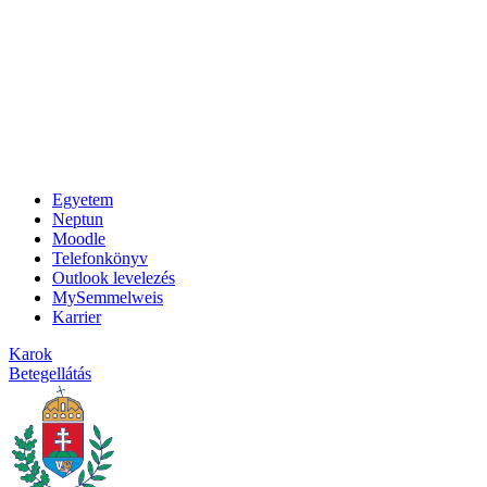
Egyetem
Neptun
Moodle
Telefonkönyv
Outlook levelezés
MySemmelweis
Karrier
Karok
Betegellátás