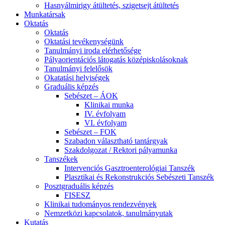
Hasnyálmirigy átültetés, szigetsejt átültetés
Munkatársak
Oktatás
Oktatás
Oktatási tevékenységünk
Tanulmányi iroda elérhetősége
Pályaorientációs látogatás középiskolásoknak
Tanulmányi felelősök
Okatatási helyiségek
Graduális képzés
Sebészet – ÁOK
Klinikai munka
IV. évfolyam
VI. évfolyam
Sebészet – FOK
Szabadon választható tantárgyak
Szakdolgozat / Rektori pályamunka
Tanszékek
Intervenciós Gasztroenterológiai Tanszék
Plasztikai és Rekonstrukciós Sebészeti Tanszék
Posztgraduális képzés
FISESZ
Klinikai tudományos rendezvények
Nemzetközi kapcsolatok, tanulmányutak
Kutatás