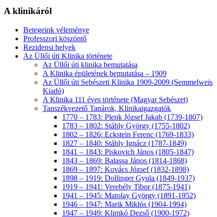
A klinikáról
Betegeink véleménye
Professzori köszöntő
Rezidensi helyek
Az Üllői úti Klinika története
Az Üllői úti klinika bemutatása
A Klinika épületének bemutatása – 1909
Az Üllői úti Sebészeti Klinika 1909-2009 (Semmelweis
Kiadó)
A Klinika 111 éves története (Magyar Sebészet)
Tanszékvezető Tanárok, Klinikaigazgatók
1770 – 1783: Plenk József Jakab (1739-1807)
1783 – 1802: Stáhly György (1755-1802)
1802 – 1826: Eckstein Ferenc (1769-1833)
1827 – 1840: Stáhly Ignácz (1787-1849)
1841 – 1843: Piskovich János (1805-1847)
1843 – 1869: Balassa János (1814-1868)
1869 – 1897: Kovács József (1832-1898)
1898 – 1919: Dollinger Gyula (1849-1937)
1919 – 1941: Verebély Tibor (1875-1941)
1941 – 1945: Matolay György (1891-1952)
1946 – 1947: Marik Miklós (1904-1994)
1947 – 1949: Klimkó Dezső (1900-1972)