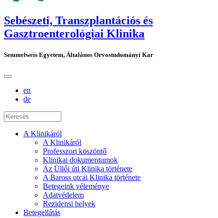
Sebészeti, Transzplantációs és
Gasztroenterológiai Klinika
Semmelweis Egyetem, Általános Orvostudományi Kar
en
de
A Klinikáról
A Klinikáról
Professzori köszöntő
Klinikai dokumentumok
Az Üllői úti Klinika története
A Baross utcai Klinika története
Betegeink véleménye
Adatvédelem
Rezidensi helyek
Betegellátás