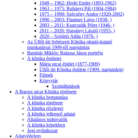
1949 – 1962: Hedri Endre (1893-1962)
1963 – 1975: Rubányi Pál (1904-1984)
1975 – 1990: Szécsény Andor (1920-2002)
1990 – 2003: Flautner Lajos (1938- )
2003 – 2011: Kupcsulik Péter (1946- )
2011 – 2020: Harsányi László (1955- )
2020 – Szijártó Attila (1976- )
Az Üllői úti Sebészeti Klinika oktató-kutató
munkatársai 1909-től napjainkig
Barabás Miklós: Balassa János portréja
A klinika épületei
Mária utcai épület (1877-1909)
Üllői úti Klinika épülete (1909- napjainkig)
Filmek
Könyvtár
Szolgáltatások
A Baross utcai Klinika története
A klinika bemutatása
A klinika története
A klinika részlegei
A klinika jellemző adatai
Általános tudnivalók
A klinika képekben
Jogi nyilatkozat
Adatvédelem