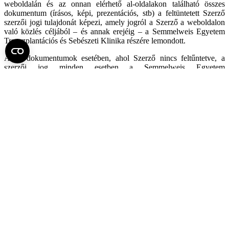
weboldalán és az onnan elérhető al-oldalakon található összes
dokumentum (írásos, képi, prezentációs, stb) a feltüntetett Szerző
szerzői jogi tulajdonát képezi, amely jogról a Szerző a weboldalon
való közlés céljából – és annak erejéig – a Semmelweis Egyetem
Transzplantációs és Sebészeti Klinika részére lemondott.
Azon dokumentumok esetében, ahol Szerző nincs feltűntetve, a
szerzői jog minden esetben a Semmelweis Egyetem
Transzplantációs és Sebészeti Klinikát illeti.
A honlapon található bármely (írásos, képi, prezentációs, egyéb)
dokumentum vagy ezek bármely részletének üzleti célú
felhasználása és/vagy újraközlése akár nyomtatott akár elektronikus
formában a Klinika írásos hozzájárulása nélkül szigorúan tilos és a
jelenleg Magyaroszágon hatályos törvényekbe ütközik.
Minden jog fenntartva:
Semmelweis Egyetem Transzplantációs és Sebészeti Klinika
Igazgatósága, 2005-2019
Fel az oldal tetejére
Semmelweis Egyetem
Kutató-Elitegyetem