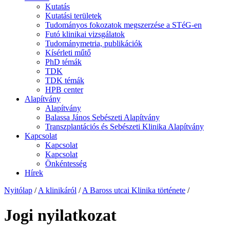
Kutatás
Kutatási területek
Tudományos fokozatok megszerzése a STéG-en
Futó klinikai vizsgálatok
Tudománymetria, publikációk
Kísérleti műtő
PhD témák
TDK
TDK témák
HPB center
Alapítvány
Alapítvány
Balassa János Sebészeti Alapítvány
Transzplantációs és Sebészeti Klinika Alapítvány
Kapcsolat
Kapcsolat
Kapcsolat
Önkéntesség
Hírek
Nyitólap
/
A klinikáról
/
A Baross utcai Klinika története
/
Jogi nyilatkozat