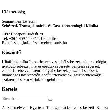
Elérhetőség
Semmelweis Egyetem,
Sebészeti, Transzplantációs és Gasztroenterológiai Klinika
1082 Budapest Üllői út 78.
Tel: +36 1 459 1500 / 52120 mellék
E-mail: steg „kukac” semmelweis-univ.hu
Köszöntő
Klinikánkon általános sebészet, vastagbél sebészet, coloproctológia,
nyelőcső sebészet, máj és epeutak sebészete, pancreas sebészet,
endokrin sebészet, haematológiai sebészet, plasztikai sebészet,
ultrahangos intervenciók, epeúti intervenciók, gasztroenterológiai
szakrendeléseken várjuk betegeinket...
Keresés
Keresés
A Semmelweis Egyetem Transzpantációs és sebészeti Klinika