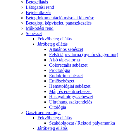
Betegellátás
Látogatási rend
Bejelentkezés
Betegdokumentáció másolat kikérése
Betegjogi képviselet, panaszkezelés
Működési rend
Sebészet
Fekvőbeteg ellátás
Járóbeteg ellátás
Általános sebészet
Felső tápcsatorna (nyelőcső, gyomor)
Alsó tápcsatorna
Colorectalis sebészet
Proctológia
Endokrin sebészet
Emlősebészet
Hematológiai sebészet
Máj- és epeúti sebészet
Hasnyálmirigy-sebészet
Ultrahang szakrendelés
Citológia
Gasztroenterológia
Fekvőbeteg ellátás
Szakdolgozat / Rektori pályamunka
Járóbeteg ellátás