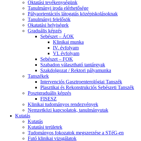
Oktatási tevékenységünk
Tanulmányi iroda elérhetősége
Pályaorientációs látogatás középiskolásoknak
Tanulmányi felelősök
Okatatási helyiségek
Graduális képzés
Sebészet – ÁOK
Klinikai munka
IV. évfolyam
VI. évfolyam
Sebészet – FOK
Szabadon választható tantárgyak
Szakdolgozat / Rektori pályamunka
Tanszékek
Intervenciós Gasztroenterológiai Tanszék
Plasztikai és Rekonstrukciós Sebészeti Tanszék
Posztgraduális képzés
FISESZ
Klinikai tudományos rendezvények
Nemzetközi kapcsolatok, tanulmányutak
Kutatás
Kutatás
Kutatási területek
Tudományos fokozatok megszerzése a STéG-en
Futó klinikai vizsgálatok