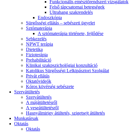
Funkcionális emésztőrendszeri vizsgálatok
Felső tápcsatornai betegségek
Ultrahang szakrendelés
Endoszkópia
Sürgősségi ellátás – sebészeti ügyelet
Sztómaterápia
A sztómaterápia története, fejlődése
Sebkezelés
NPWT terápia
Dietetika
Fizioterápia
Prehabilitáció
Klinikai szakpszichológiai konzultáció
Katolikus Sürgősségi Lelkipásztori Szolgálat
Privát ellátás
Oktatóvideók
Kóros kövérség sebészete
Szervátültetés
Szervátültetés
A májátültetésről
A veseátültetésről
Hasnyálmirigy átültetés, szigetsejt átültetés
Munkatársak
Oktatás
Oktatás