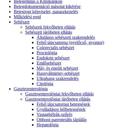
Betegellátás a Klinikánkon
Betegdokumentáció másolat kikérése
Betegjogi képviselet, panaszkezelés
Működési rend
Sebészet
Sebészeti fekvőbeteg ellátás
Sebészeti járóbeteg ellátás
Általános sebészeti szakrendelés
Felső tápcsatorna (nyelőcső, gyomor)
Colorectalis sebészet
Proctológia
Endokrin sebészet
Emlősebészet
Máj- és epeúti sebészet
Hasnyálmirigy-sebészet
Ultrahang szakrendelés
Citológia
Gasztroenterológia
Gasztroenterológiai fekvőbeteg ellátás
Gasztroenterológiai járóbeteg ellátás
Felső tápcsatornai betegségek
Gyulladásos bélbetegségek
Vastagbélrák-szűrés
Otthoni parenterális táplálás
Hepatológia