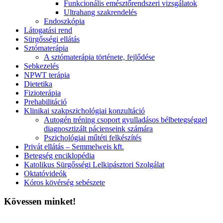
Funkcionális emésztőrendszeri vizsgálatok
Ultrahang szakrendelés
Endoszkópia
Látogatási rend
Sürgősségi ellátás
Sztómaterápia
A sztómaterápia története, fejlődése
Sebkezelés
NPWT terápia
Dietetika
Fizioterápia
Prehabilitáció
Klinikai szakpszichológiai konzultáció
Autogén tréning csoport gyulladásos bélbetegséggel
diagnosztizált pácienseink számára
Pszichológiai műtéti felkészítés
Privát ellátás – Semmelweis kft.
Betegség enciklopédia
Katolikus Sürgősségi Lelkipásztori Szolgálat
Oktatóvideók
Kóros kövérség sebészete
Kövessen minket!