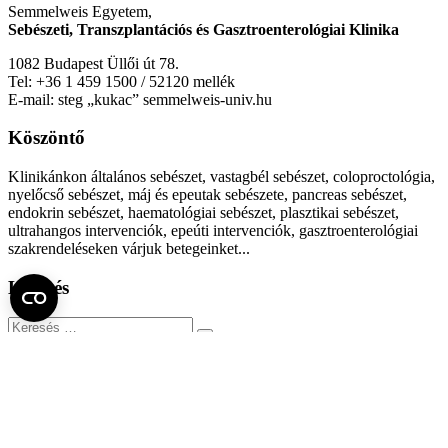
Semmelweis Egyetem,
Sebészeti, Transzplantációs és Gasztroenterológiai Klinika
1082 Budapest Üllői út 78.
Tel: +36 1 459 1500 / 52120 mellék
E-mail: steg „kukac” semmelweis-univ.hu
Köszöntő
Klinikánkon általános sebészet, vastagbél sebészet, coloproctológia,
nyelőcső sebészet, máj és epeutak sebészete, pancreas sebészet,
endokrin sebészet, haematológiai sebészet, plasztikai sebészet,
ultrahangos intervenciók, epeúti intervenciók, gasztroenterológiai
szakrendeléseken várjuk betegeinket...
Keresés
Keresés
Citológiai mintavételt a II. Sz. Patológiai Intézet munkatársaival
kizárólag beutalóval rendelkező betegeinknek tudunk végezni.
Kérjük, a vizsgálatra 12:00 előtt
jelentkezzenek be
!