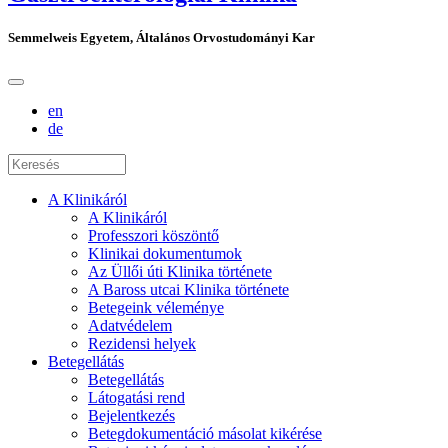
Semmelweis Egyetem, Általános Orvostudományi Kar
en
de
A Klinikáról
A Klinikáról
Professzori köszöntő
Klinikai dokumentumok
Az Üllői úti Klinika története
A Baross utcai Klinika története
Betegeink véleménye
Adatvédelem
Rezidensi helyek
Betegellátás
Betegellátás
Látogatási rend
Bejelentkezés
Betegdokumentáció másolat kikérése