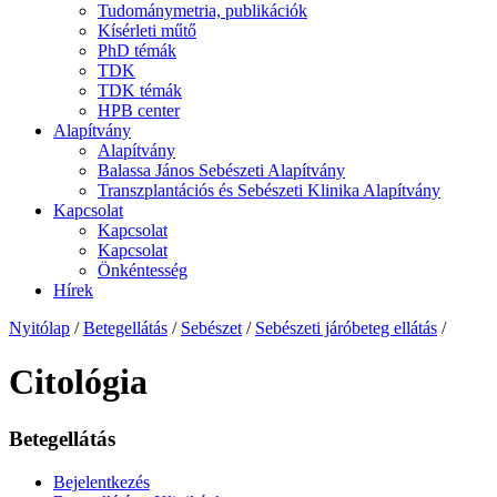
Tudománymetria, publikációk
Kísérleti műtő
PhD témák
TDK
TDK témák
HPB center
Alapítvány
Alapítvány
Balassa János Sebészeti Alapítvány
Transzplantációs és Sebészeti Klinika Alapítvány
Kapcsolat
Kapcsolat
Kapcsolat
Önkéntesség
Hírek
Nyitólap
/
Betegellátás
/
Sebészet
/
Sebészeti járóbeteg ellátás
/
Citológia
Betegellátás
Bejelentkezés