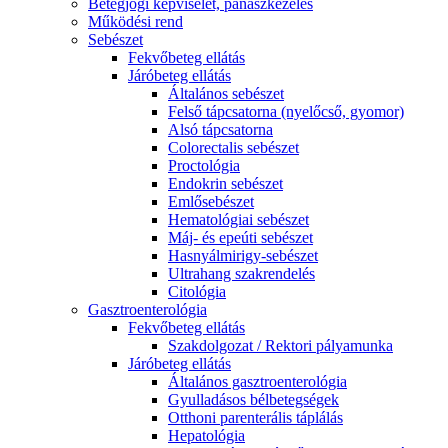
Betegjogi képviselet, panaszkezelés
Működési rend
Sebészet
Fekvőbeteg ellátás
Járóbeteg ellátás
Általános sebészet
Felső tápcsatorna (nyelőcső, gyomor)
Alsó tápcsatorna
Colorectalis sebészet
Proctológia
Endokrin sebészet
Emlősebészet
Hematológiai sebészet
Máj- és epeúti sebészet
Hasnyálmirigy-sebészet
Ultrahang szakrendelés
Citológia
Gasztroenterológia
Fekvőbeteg ellátás
Szakdolgozat / Rektori pályamunka
Járóbeteg ellátás
Általános gasztroenterológia
Gyulladásos bélbetegségek
Otthoni parenterális táplálás
Hepatológia