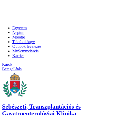
Egyetem
Neptun
Moodle
Telefonkönyv
Outlook levelezés
MySemmelweis
Karrier
Karok
Betegellátás
Sebészeti, Transzplantációs és
Gasztroenterológiai Klinika