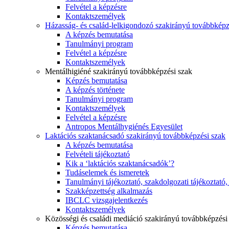
Felvétel a képzésre
Kontaktszemélyek
Házasság- és család-lelkigondozó szakirányú továbbképz
A képzés bemutatása
Tanulmányi program
Felvétel a képzésre
Kontaktszemélyek
Mentálhigiéné szakirányú továbbképzési szak
Képzés bemutatása
A képzés története
Tanulmányi program
Kontaktszemélyek
Felvétel a képzésre
Antropos Mentálhygiénés Egyesület
Laktációs szaktanácsadó szakirányú továbbképzési szak
A képzés bemutatása
Felvételi tájékoztató
Kik a ‘laktációs szaktanácsadók’?
Tudáselemek és ismeretek
Tanulmányi tájékoztató, szakdolgozati tájékoztató
Szakképzettség alkalmazás
IBCLC vizsgajelentkezés
Kontaktszemélyek
Közösségi és családi mediáció szakirányú továbbképzési
Képzés bemutatása