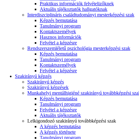
Praktikus információk felvételizőknek
Aktuális tájékoztatók hallgatóknak
Interdiszciplináris családtudományi mesterképzési szak
Képzés bemutatása
Tanulmányi program
Kontaktszemélyek
Hasznos információk
Felvétel a képzésre
Rendszerszemléletű pszichológia mesterképzési szak
Képzés bemutatása
Tanulmányi program
Kontaktszemélyek
Felvétel a képzésre
Szakirányú képzés
Szakirányú képzés
Szakirányú képzések
Munkahelyi mentálhigiéné szakirányú továbbképzési sza
Képzés bemutatása
Tanulmányi program
Felvétel a képzésre
Aktuális tájékoztatók
Lelkigondozó szakirányú továbbképzési szak
A képzés bemutatása
A képzés története
Tanulmányi program