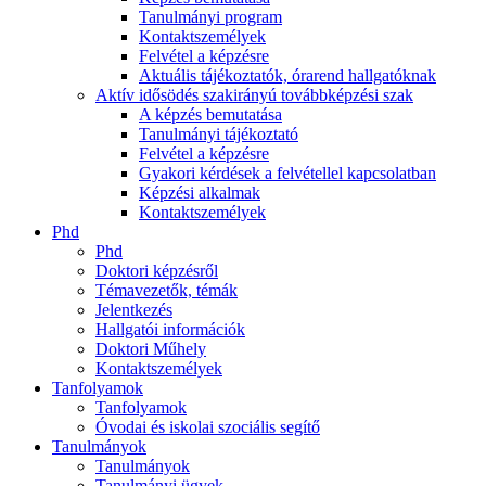
Tanulmányi program
Kontaktszemélyek
Felvétel a képzésre
Aktuális tájékoztatók, órarend hallgatóknak
Aktív idősödés szakirányú továbbképzési szak
A képzés bemutatása
Tanulmányi tájékoztató
Felvétel a képzésre
Gyakori kérdések a felvétellel kapcsolatban
Képzési alkalmak
Kontaktszemélyek
Phd
Phd
Doktori képzésről
Témavezetők, témák
Jelentkezés
Hallgatói információk
Doktori Műhely
Kontaktszemélyek
Tanfolyamok
Tanfolyamok
Óvodai és iskolai szociális segítő
Tanulmányok
Tanulmányok
Tanulmányi ügyek