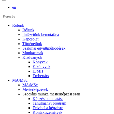
en
Rólunk
Rólunk
Intézetünk bemutatása
Kapcsolat
Történetünk
Szakmai együttműködések
Munkatársak
Kiadványok
Könyvek
E-könyvek
EJMH
Embertárs
MA/MSc
MA/MSc
Mesterképzések
Szociális munka mesterképzési szak
Képzés bemutatása
Tanulmányi program
Felvétel a képzésre
Kontaktszemélyek