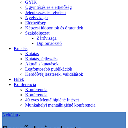
GYIK
Ügyintézés és elérhetőség
Jelentkezés és felvételi
Nyelvvizsga
Elérhetőség
Képzési időpontok és órarendek
Szakdolgozat
Záróvizsga
Diplomaosztó
Kutatás
Kutatás
Kutatás, fejlesztés
Aktuális kutatások
Legfontosabb publikációk
Kérdőívfejlesztések, validálások
Hírek
Konferencia
Konferencia
Konferencia
40 éves Mentálhigiéné Intézet
Munkahelyi mentálhigiéné konferencia
Nyitólap
/