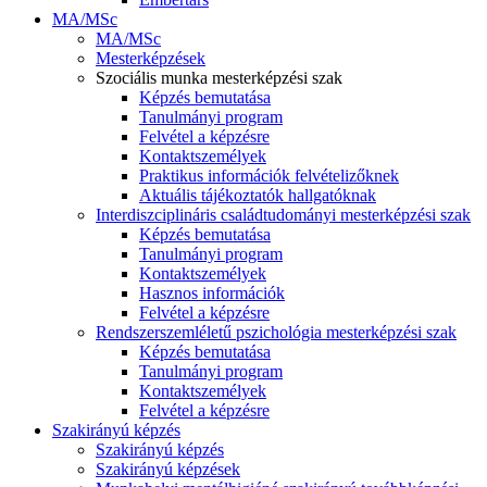
MA/MSc
MA/MSc
Mesterképzések
Szociális munka mesterképzési szak
Képzés bemutatása
Tanulmányi program
Felvétel a képzésre
Kontaktszemélyek
Praktikus információk felvételizőknek
Aktuális tájékoztatók hallgatóknak
Interdiszciplináris családtudományi mesterképzési szak
Képzés bemutatása
Tanulmányi program
Kontaktszemélyek
Hasznos információk
Felvétel a képzésre
Rendszerszemléletű pszichológia mesterképzési szak
Képzés bemutatása
Tanulmányi program
Kontaktszemélyek
Felvétel a képzésre
Szakirányú képzés
Szakirányú képzés
Szakirányú képzések