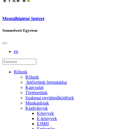
Mentálhigiéné Intézet
Semmelweis Egyetem
en
Rólunk
Rólunk
Intézetünk bemutatása
Kapcsolat
Történetünk
Szakmai együttműködések
Munkatársak
Kiadványok
Könyvek
E-könyvek
EJMH
Embertárs