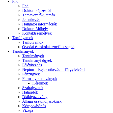
Phd
Phd
Doktori képzésről
Témavezetők, témák
Jelentkezés
Hallgatói információk
Doktori Műhely
Kontaktszemélyek
Tanfolyamok
Tanfolyamok
Óvodai és iskolai szociális segítő
Tanulmányok
Tanulmányok
Tanulmányi ügyek
Félévkezdés
Neptun – Bejelentkezés – Tárgyfelvétel
Pénzügyek
Formanyomtatványok
Kérelmek
Szabályzatok
Határidők
Diákigazolvány
Állami ösztöndíjasoknak
Könyvvásárlás
Vizsga