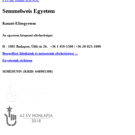
Semmelweis Egyetem
Kutató-Elitegyetem
Az egyetem központi elérhetőségei
H - 1085 Budapest, Üllői út 26.
+36 1 459-1500 | +36-20-825-1000
Betegellátó klinikáink és intézeteink elérhetőségei →
Egységeink térképen
SEMEDUNIV (KRID: 648905308)