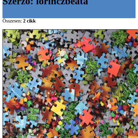
Szerző:
lorinczbeata
Összesen:
2 cikk