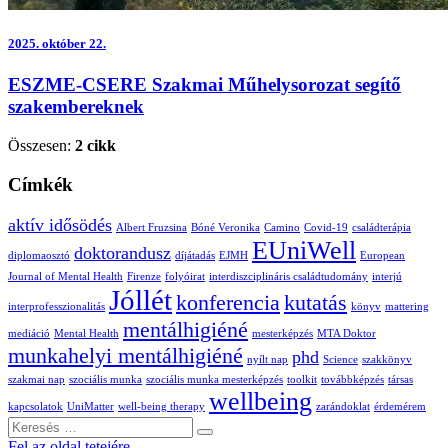
2025.
október 22.
ESZME-CSERE Szakmai Műhelysorozat segítő
szakembereknek
Összesen:
2 cikk
Címkék
aktív idősödés
Albert Fruzsina
Bóné Veronika
Camino
Covid-19
családterápia
EUniWell
doktorandusz
diplomaosztó
díjátadás
EJMH
European
Journal of Mental Health
Firenze
folyóirat
interdiszciplináris családtudomány
interjú
Jóllét
konferencia
kutatás
interprofesszionalitás
könyv
mattering
mentálhigiéné
mediáció
Mental Health
mesterképzés
MTA Doktor
munkahelyi mentálhigiéné
phd
nyílt nap
Science
szakkönyv
szakmai nap
szociális munka
szociális munka mesterképzés
toolkit
továbbképzés
társas
wellbeing
kapcsolatok
UniMatter
well-being therapy
zarándoklat
érdemérem
Keresés
Fel az oldal tetejére