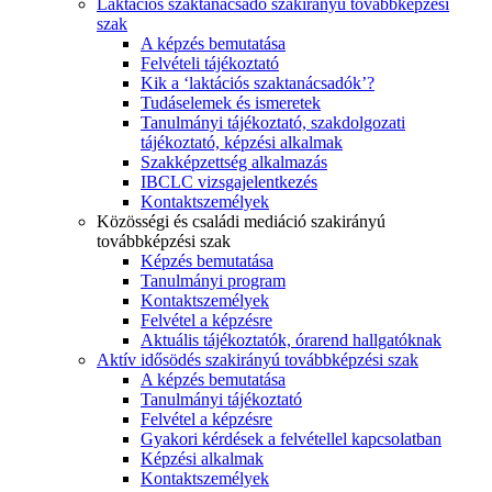
Laktációs szaktanácsadó szakirányú továbbképzési
szak
A képzés bemutatása
Felvételi tájékoztató
Kik a ‘laktációs szaktanácsadók’?
Tudáselemek és ismeretek
Tanulmányi tájékoztató, szakdolgozati
tájékoztató, képzési alkalmak
Szakképzettség alkalmazás
IBCLC vizsgajelentkezés
Kontaktszemélyek
Közösségi és családi mediáció szakirányú
továbbképzési szak
Képzés bemutatása
Tanulmányi program
Kontaktszemélyek
Felvétel a képzésre
Aktuális tájékoztatók, órarend hallgatóknak
Aktív idősödés szakirányú továbbképzési szak
A képzés bemutatása
Tanulmányi tájékoztató
Felvétel a képzésre
Gyakori kérdések a felvétellel kapcsolatban
Képzési alkalmak
Kontaktszemélyek