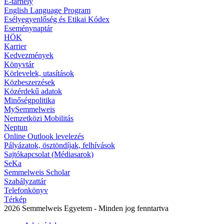
E-tárhely
English Language Program
Esélyegyenlőség és Etikai Kódex
Eseménynaptár
HÖK
Karrier
Kedvezmények
Könyvtár
Körlevelek, utasítások
Közbeszerzések
Közérdekű adatok
Minőségpolitika
MySemmelweis
Nemzetközi Mobilitás
Neptun
Online Outlook levelezés
Pályázatok, ösztöndíjak, felhívások
Sajtókapcsolat (Médiasarok)
SeKa
Semmelweis Scholar
Szabályzattár
Telefonkönyv
Térkép
2026 Semmelweis Egyetem - Minden jog fenntartva