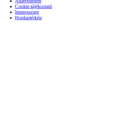
Adatvédelem
Cookie-tájékoztató
Impresszum
Honlaptérkép