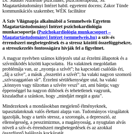
Dr. Stauder Adrienne pszichiáter, pszichoterapeuta, SE
Magatartástudományi Intézet habil. egyetemi docens; Zakor Tünde
kommunikációs szakember, WÉK facilitátor
A Szív Világnapja alkalmából a Semmelweis Egyetem
Magatartástudományi Intézet pszichokardiológia
munkacsoportja (
Pszichokardiológia munkacsoport –
Magatartástudományi Intézet (semmelweis.hu)
a szív-és
érrendszeri megbetegedések és a stressz közötti összefüggésekre,
a stresszkezelés fontosságára hívják fel a figyelmet.
A magyar nyelvben számos kifejezés utal az érzelmi állapotok és a
szívműködés közötti kapcsolatra. Ha valakinek megoldatlan
problémája van, az „nyomja a szívét”; ha kapcsolati csalódás éri,
„fáj a szíve”, a másik „összetöri a szívét”; ha valaki nagyon szomorú
„szívszaggatóan sír”. Érzelmi sérülékenységre utal, ha valaki
„könnyen vagy túlzottan a szívére veszi” azt, ami bántja; vagy
éppenséggel ha nagyon dühösek és tehetetlenek vagyunk,
kiszaladhat a szánkon, hogy „mindjárt megüt a guta”.
Mindezeknek a mondásokban megjelenő élményeknek,
tapasztalatoknak valós élettani alapja van. Tudományos vizsgálatok
igazolják, hogy a tartós stressz, a szorongás, a depresszió, az
ellenségesség, a pesszimizmus, a magányosság, a nyugtalan alvás
növeli a szív-és érrendszeri megbetegedések és az azokkal
összefüggő halálozás kockázatát.