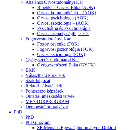
Általános Orvostudományi Kar
Bioetika – Orvosi Etika (AOK)
Orvosi kommunikáció – (AOK)
Orvosi pszichológia (AOK)
Orvosi szociológia – (AOK)
Pszichiátria és Pszichoterápia
Orvosi személyiségfejlesztés
Fogorvostudományi Kar
Fogorvosi etika (FOK)
Fogorvosi pszichológia (FOK)
Orvosi szociológia (FOK)
Gyógyszerésztudományi Kar
Gyógyszerészeti Etika (GYTK)
EKK
Választható kurzusok
Szakdolgozat
Rektori pályatételek
Pontszerző képzések
Oktatási intézkedési tervek
MENTORPROGRAM
Demonstrátori pályázat
PhD
PhD
PhD program
SE Mentális Egészségtudományok Doktori