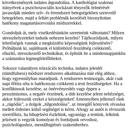
következmények tudatos átgondolása. A kardiológiai szakmai
irányelvek a pszichoszociális kockázati tényezők felmérését
javasolják minden szív- és érrendszeri betegségekben szenvedő
betegekben, majd a feltárt problémák kezelését bizonyítottan
hatékony magatartásorvoslási módszerekkel.
Gondoljuk át, mely viselkedésünkön szeretnénk változtatni? Milyen
stresszhelyzeteket tudunk nehezen kezelni? Tájékozódjunk, milyen
lehetőségek vannak a megküzdési képességünk fejlesztésére?
Próbáljunk ki, sajátítsunk el különböző feszültség csökkentő,
ellazító, stresszkezelő technikákat, és építsük be a mindennapjainkba
a számunkra legmegfelelőbbeket.
Sokszor valamilyen relaxációs technika, tudatos jelenlét
(mindfulness) módszer rendszeres alkalmazása már elég ahhoz,
hogy egyensúlyban maradjunk. A rendszeres testmozgás, akár csak
napi félóra séta is hatékonyan csökkenti a testi feszültségeket. Ha a
konfliktusok kezelése, az önérvényesítés vagy éppen a
pesszimizmus, a negatív érzelmek, a düh kezelése jelent nehézséget,
akkor fejlesszük ezeket a készségeinket! Amennyiben jellemző ránk
a „rágódás”, a dolgok „túlgondolása”, az önsegítő könyvek olvasása
mellett érdemes külső segítséget is kérni. Ahogy az autót is elvisszük
szerelőhöz, ha hibajelzést észlelünk, ugyanúgy a testünk, lelkünk
jelzéseit is vegyük komolyan és forduljunk orvoshoz,
pszichológushoz, mentálhigiénés szakemberhez.