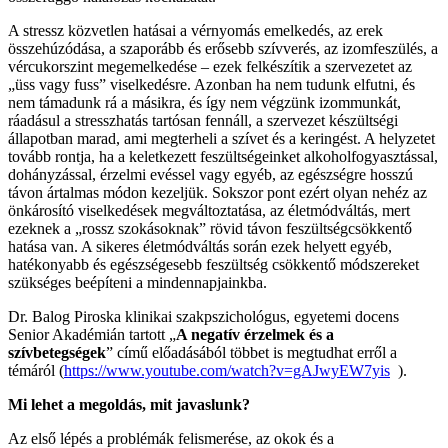
A stressz közvetlen hatásai a vérnyomás emelkedés, az erek
összehúzódása, a szaporább és erősebb szívverés, az izomfeszülés, a
vércukorszint megemelkedése – ezek felkészítik a szervezetet az
„üss vagy fuss” viselkedésre. Azonban ha nem tudunk elfutni, és
nem támadunk rá a másikra, és így nem végzünk izommunkát,
ráadásul a stresszhatás tartósan fennáll, a szervezet készültségi
állapotban marad, ami megterheli a szívet és a keringést. A helyzetet
tovább rontja, ha a keletkezett feszültségeinket alkoholfogyasztással,
dohányzással, érzelmi evéssel vagy egyéb, az egészségre hosszú
távon ártalmas módon kezeljük. Sokszor pont ezért olyan nehéz az
önkárosító viselkedések megváltoztatása, az életmódváltás, mert
ezeknek a „rossz szokásoknak” rövid távon feszültségcsökkentő
hatása van. A sikeres életmódváltás során ezek helyett egyéb,
hatékonyabb és egészségesebb feszültség csökkentő módszereket
szükséges beépíteni a mindennapjainkba.
Dr. Balog Piroska klinikai szakpszichológus, egyetemi docens
Senior Akadémián tartott „
A negatív érzelmek és a
szívbetegségek
” című előadásából többet is megtudhat erről a
témáról (
https://www.youtube.com/watch?v=gAJwyEW7yis
).
Mi lehet a megoldás, mit javaslunk?
Az első lépés a problémák felismerése, az okok és a