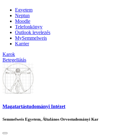
Egyetem
Neptun
Moodle
Telefonkönyv
Outlook levelezés
MySemmelweis
Karrier
Karok
Betegellátás
Magatartástudományi Intézet
Semmelweis Egyetem, Általános Orvostudományi Kar