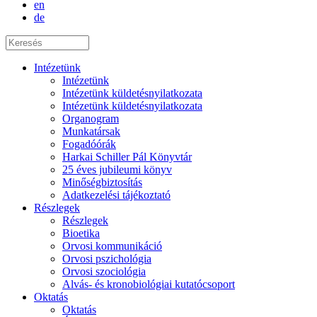
en
de
Intézetünk
Intézetünk
Intézetünk küldetésnyilatkozata
Intézetünk küldetésnyilatkozata
Organogram
Munkatársak
Fogadóórák
Harkai Schiller Pál Könyvtár
25 éves jubileumi könyv
Minőségbiztosítás
Adatkezelési tájékoztató
Részlegek
Részlegek
Bioetika
Orvosi kommunikáció
Orvosi pszichológia
Orvosi szociológia
Alvás- és kronobiológiai kutatócsoport
Oktatás
Oktatás