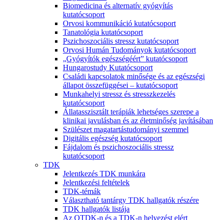
Biomedicina és alternatív gyógyítás
kutatócsoport
Orvosi kommunikáció kutatócsoport
Tanatológia kutatócsoport
Pszichoszociális stressz kutatócsoport
Orvosi Humán Tudományok kutatócsoport
„Gyógyítók egészségéért” kutatócsoport
Hungarostudy Kutatócsoport
Családi kapcsolatok minősége és az egészségi
állapot összefüggései – kutatócsoport
Munkahelyi stressz és stresszkezelés
kutatócsoport
Állatasszisztált terápiák lehetséges szerepe a
klinikai javulásban és az életminőség javításában
Szülészet magatartástudományi szemmel
Digitális egészség kutatócsoport
Fájdalom és pszichoszociális stressz
kutatócsoport
TDK
Jelentkezés TDK munkára
Jelentkezési feltételek
TDK-témák
Választható tantárgy TDK hallgatók részére
TDK hallgatók listája
Az OTDK-n és a TDK-n helyezést elért