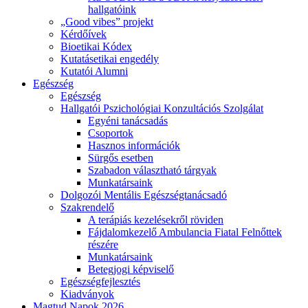
hallgatóink
„Good vibes” projekt
Kérdőívek
Bioetikai Kódex
Kutatásetikai engedély
Kutatói Alumni
Egészség
Egészség
Hallgatói Pszichológiai Konzultációs Szolgálat
Egyéni tanácsadás
Csoportok
Hasznos információk
Sürgős esetben
Szabadon választható tárgyak
Munkatársaink
Dolgozói Mentális Egészségtanácsadó
Szakrendelő
A terápiás kezelésekről röviden
Fájdalomkezelő Ambulancia Fiatal Felnőttek
részére
Munkatársaink
Betegjogi képviselő
Egészségfejlesztés
Kiadványok
Magtud Napok 2026