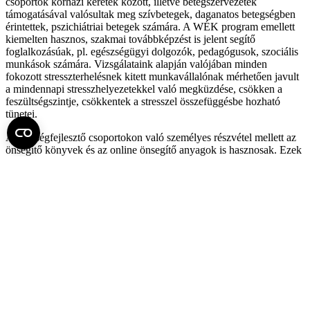
csoportok kórházi keretek között, illetve betegszervezetek
támogatásával valósultak meg szívbetegek, daganatos betegségben
érintettek, pszichiátriai betegek számára. A WÉK program emellett
kiemelten hasznos, szakmai továbbképzést is jelent segítő
foglalkozásúak, pl. egészségügyi dolgozók, pedagógusok, szociális
munkások számára. Vizsgálataink alapján valójában minden
fokozott stresszterhelésnek kitett munkavállalónak mérhetően javult
a mindennapi stresszhelyezetekkel való megküzdése, csökken a
feszültségszintje, csökkentek a stresszel összefüggésbe hozható
tünetei.
A készségfejlesztő csoportokon való személyes részvétel mellett az
önsegítő könyvek és az online önsegítő anyagok is hasznosak. Ezek
széles tárháza is rendelkezésre áll. Az ezekből tanultakat is érdemes
átbeszélni másokkal, lehetőség szerint egy hozzáértő szakemberrel.
A szívbetegségben szenvedők folyamatos támogatást kaphatnak az
életmódváltáshoz a SZÍVSN Országos Betegegyesület online és
személyes programjainak keretében (
www.szivsn.hu
).
Zárszóként: vegye könnyedén, de ne vegye félvállról!
A stressz elkerülhetetlen része az életnek, de a kezelésének, a
negatív hatások csökkentésének számtalan módja van. Az
egészségesebb, stresszmentesebb életért nem kell óriási