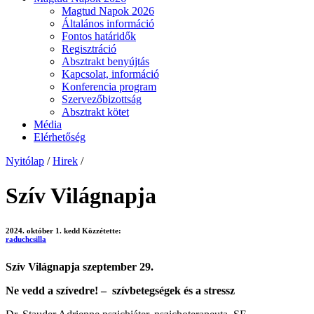
Magtud Napok 2026
Általános információ
Fontos határidők
Regisztráció
Absztrakt benyújtás
Kapcsolat, információ
Konferencia program
Szervezőbizottság
Absztrakt kötet
Média
Elérhetőség
Nyitólap
/
Hirek
/
Szív Világnapja
2024. október 1. kedd
Közzétette:
raduchcsilla
Szív Világnapja szeptember 29.
Ne vedd a szívedre! – szívbetegségek és a stressz