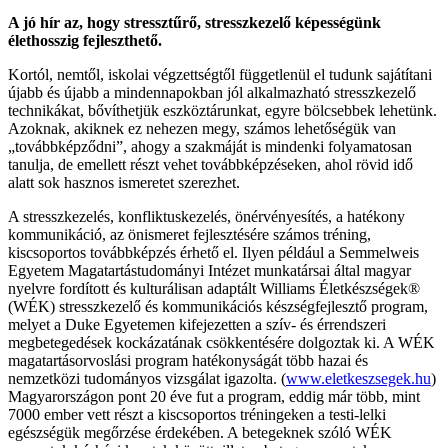
A jó hír az, hogy stressztűrő, stresszkezelő képességünk
élethosszig fejleszthető.
Kortól, nemtől, iskolai végzettségtől függetlenül el tudunk sajátítani
újabb és újabb a mindennapokban jól alkalmazható stresszkezelő
technikákat, bővíthetjük eszköztárunkat, egyre bölcsebbek lehetünk.
Azoknak, akiknek ez nehezen megy, számos lehetőségük van
„továbbképződni”, ahogy a szakmáját is mindenki folyamatosan
tanulja, de emellett részt vehet továbbképzéseken, ahol rövid idő
alatt sok hasznos ismeretet szerezhet.
A stresszkezelés, konfliktuskezelés, önérvényesítés, a hatékony
kommunikáció, az önismeret fejlesztésére számos tréning,
kiscsoportos továbbképzés érhető el. Ilyen például a Semmelweis
Egyetem Magatartástudományi Intézet munkatársai által magyar
nyelvre fordított és kulturálisan adaptált Williams Életkészségek®
(WÉK) stresszkezelő és kommunikációs készségfejlesztő program,
melyet a Duke Egyetemen kifejezetten a szív- és érrendszeri
megbetegedések kockázatának csökkentésére dolgoztak ki. A WÉK
magatartásorvoslási program hatékonyságát több hazai és
nemzetközi tudományos vizsgálat igazolta. (
www.eletkeszsegek.hu
)
Magyarországon pont 20 éve fut a program, eddig már több, mint
7000 ember vett részt a kiscsoportos tréningeken a testi-lelki
egészségük megőrzése érdekében. A betegeknek szóló WÉK