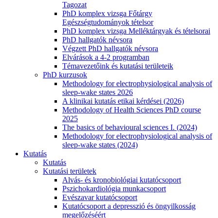
Tagozat
PhD komplex vizsga Főtárgy
Egészségtudományok tételsor
PhD komplex vizsga Melléktárgyak és tételsorai
PhD hallgatók névsora
Végzett PhD hallgatók névsora
Elvárások a 4-2 programban
Témavezetőink és kutatási területeik
PhD kurzusok
Methodology for electrophysiological analysis of
sleep-wake states 2026
A klinikai kutatás etikai kérdései (2026)
Methodology of Health Sciences PhD course
2025
The basics of behavioural sciences I. (2024)
Methodology for electrophysiological analysis of
sleep-wake states (2024)
Kutatás
Kutatás
Kutatási területek
Alvás- és kronobiológiai kutatócsoport
Pszichokardiológia munkacsoport
Evészavar kutatócsoport
Kutatócsoport a depresszió és öngyilkosság
megelőzéséért