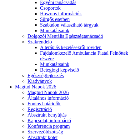
Egyéni tanácsadás
Csoportok
Hasznos információk
Sürgős esetben
Szabadon választható tárgyak
Munkatársaink
Dolgozói Mentális Egészségtanácsadó
Szakrendelő
A terápiás kezelésekről röviden
Fájdalomkezelő Ambulancia Fiatal Felnőttek
részére
Munkatársaink
Betegjogi képviselő
Egészségfejlesztés
Kiadványok
Magtud Napok 2026
Magtud Napok 2026
Általános információ
Fontos határidők
Regisztráció
Absztrakt benyújtás
Kapcsolat, információ
Konferencia program
Szervezőbizottság
Absztrakt kötet