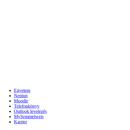
Egyetem
Neptun
Moodle
Telefonkönyv
Outlook levelezés
MySemmelweis
Karrier