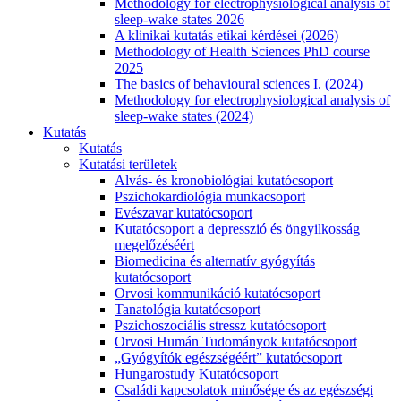
Methodology for electrophysiological analysis of
sleep-wake states 2026
A klinikai kutatás etikai kérdései (2026)
Methodology of Health Sciences PhD course
2025
The basics of behavioural sciences I. (2024)
Methodology for electrophysiological analysis of
sleep-wake states (2024)
Kutatás
Kutatás
Kutatási területek
Alvás- és kronobiológiai kutatócsoport
Pszichokardiológia munkacsoport
Evészavar kutatócsoport
Kutatócsoport a depresszió és öngyilkosság
megelőzéséért
Biomedicina és alternatív gyógyítás
kutatócsoport
Orvosi kommunikáció kutatócsoport
Tanatológia kutatócsoport
Pszichoszociális stressz kutatócsoport
Orvosi Humán Tudományok kutatócsoport
„Gyógyítók egészségéért” kutatócsoport
Hungarostudy Kutatócsoport
Családi kapcsolatok minősége és az egészségi