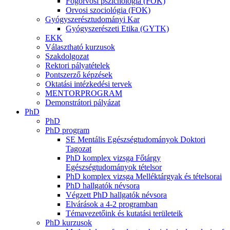
Fogorvosi pszichológia (FOK)
Orvosi szociológia (FOK)
Gyógyszerésztudományi Kar
Gyógyszerészeti Etika (GYTK)
EKK
Választható kurzusok
Szakdolgozat
Rektori pályatételek
Pontszerző képzések
Oktatási intézkedési tervek
MENTORPROGRAM
Demonstrátori pályázat
PhD
PhD
PhD program
SE Mentális Egészségtudományok Doktori
Tagozat
PhD komplex vizsga Főtárgy
Egészségtudományok tételsor
PhD komplex vizsga Melléktárgyak és tételsorai
PhD hallgatók névsora
Végzett PhD hallgatók névsora
Elvárások a 4-2 programban
Témavezetőink és kutatási területeik
PhD kurzusok