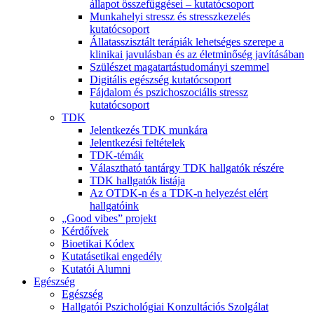
állapot összefüggései – kutatócsoport
Munkahelyi stressz és stresszkezelés
kutatócsoport
Állatasszisztált terápiák lehetséges szerepe a
klinikai javulásban és az életminőség javításában
Szülészet magatartástudományi szemmel
Digitális egészség kutatócsoport
Fájdalom és pszichoszociális stressz
kutatócsoport
TDK
Jelentkezés TDK munkára
Jelentkezési feltételek
TDK-témák
Választható tantárgy TDK hallgatók részére
TDK hallgatók listája
Az OTDK-n és a TDK-n helyezést elért
hallgatóink
„Good vibes” projekt
Kérdőívek
Bioetikai Kódex
Kutatásetikai engedély
Kutatói Alumni
Egészség
Egészség
Hallgatói Pszichológiai Konzultációs Szolgálat