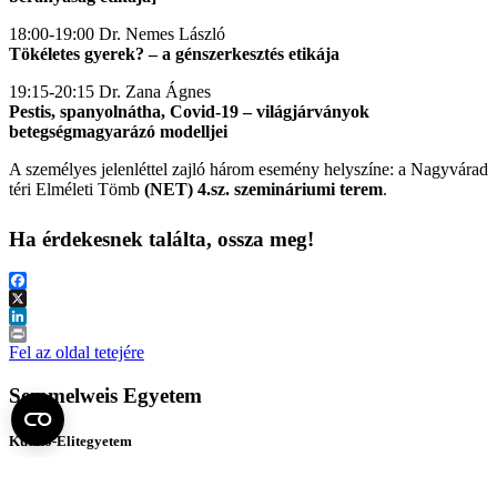
18:00-19:00 Dr. Nemes László
Tökéletes gyerek? – a génszerkesztés etikája
19:15-20:15 Dr. Zana Ágnes
Pestis, spanyolnátha, Covid-19 – világjárványok
betegségmagyarázó modelljei
A személyes jelenléttel zajló három esemény helyszíne: a Nagyvárad
téri Elméleti Tömb
(NET) 4.sz. szemináriumi terem
.
Ha érdekesnek találta, ossza meg!
Facebook
X
LinkedIn
Print
Fel az oldal tetejére
Semmelweis Egyetem
Kutató-Elitegyetem
Az egyetem központi elérhetőségei