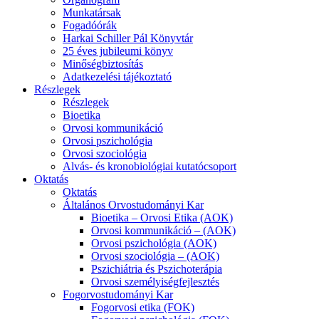
Munkatársak
Fogadóórák
Harkai Schiller Pál Könyvtár
25 éves jubileumi könyv
Minőségbiztosítás
Adatkezelési tájékoztató
Részlegek
Részlegek
Bioetika
Orvosi kommunikáció
Orvosi pszichológia
Orvosi szociológia
Alvás- és kronobiológiai kutatócsoport
Oktatás
Oktatás
Általános Orvostudományi Kar
Bioetika – Orvosi Etika (AOK)
Orvosi kommunikáció – (AOK)
Orvosi pszichológia (AOK)
Orvosi szociológia – (AOK)
Pszichiátria és Pszichoterápia
Orvosi személyiségfejlesztés
Fogorvostudományi Kar
Fogorvosi etika (FOK)