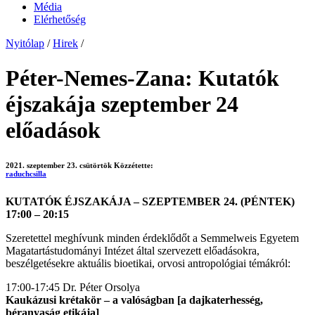
Média
Elérhetőség
Nyitólap
/
Hirek
/
Péter-Nemes-Zana: Kutatók
éjszakája szeptember 24
előadások
2021. szeptember 23. csütörtök
Közzétette:
raduchcsilla
KUTATÓK ÉJSZAKÁJA – SZEPTEMBER 24. (PÉNTEK)
17:00 – 20:15
Szeretettel meghívunk minden érdeklődőt a Semmelweis Egyetem
Magatartástudományi Intézet által szervezett előadásokra,
beszélgetésekre aktuális bioetikai, orvosi antropológiai témákról:
17:00-17:45 Dr. Péter Orsolya
Kaukázusi krétakör – a valóságban [a dajkaterhesség,
béranyaság etikája]