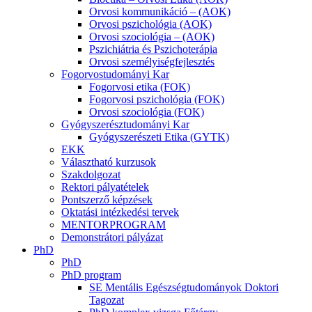
Orvosi kommunikáció – (AOK)
Orvosi pszichológia (AOK)
Orvosi szociológia – (AOK)
Pszichiátria és Pszichoterápia
Orvosi személyiségfejlesztés
Fogorvostudományi Kar
Fogorvosi etika (FOK)
Fogorvosi pszichológia (FOK)
Orvosi szociológia (FOK)
Gyógyszerésztudományi Kar
Gyógyszerészeti Etika (GYTK)
EKK
Választható kurzusok
Szakdolgozat
Rektori pályatételek
Pontszerző képzések
Oktatási intézkedési tervek
MENTORPROGRAM
Demonstrátori pályázat
PhD
PhD
PhD program
SE Mentális Egészségtudományok Doktori
Tagozat