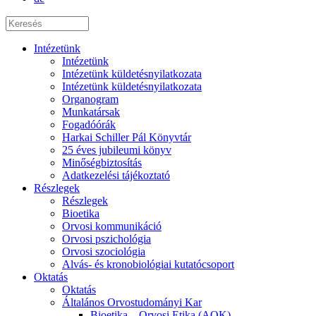
Intézetünk
Intézetünk
Intézetünk küldetésnyilatkozata
Intézetünk küldetésnyilatkozata
Organogram
Munkatársak
Fogadóórák
Harkai Schiller Pál Könyvtár
25 éves jubileumi könyv
Minőségbiztosítás
Adatkezelési tájékoztató
Részlegek
Részlegek
Bioetika
Orvosi kommunikáció
Orvosi pszichológia
Orvosi szociológia
Alvás- és kronobiológiai kutatócsoport
Oktatás
Oktatás
Általános Orvostudományi Kar
Bioetika – Orvosi Etika (AOK)