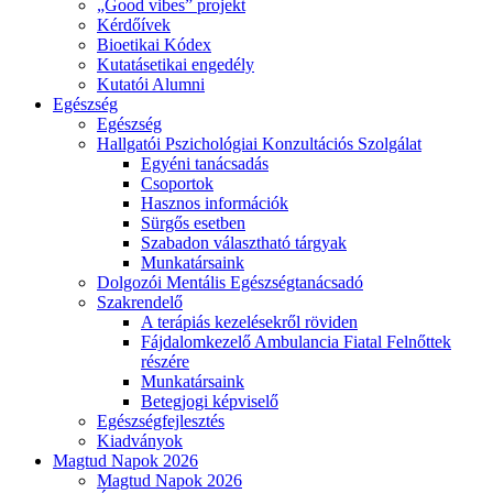
„Good vibes” projekt
Kérdőívek
Bioetikai Kódex
Kutatásetikai engedély
Kutatói Alumni
Egészség
Egészség
Hallgatói Pszichológiai Konzultációs Szolgálat
Egyéni tanácsadás
Csoportok
Hasznos információk
Sürgős esetben
Szabadon választható tárgyak
Munkatársaink
Dolgozói Mentális Egészségtanácsadó
Szakrendelő
A terápiás kezelésekről röviden
Fájdalomkezelő Ambulancia Fiatal Felnőttek
részére
Munkatársaink
Betegjogi képviselő
Egészségfejlesztés
Kiadványok
Magtud Napok 2026
Magtud Napok 2026