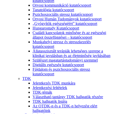
kutatócsoport
Orvosi kommunikáció kutatócsoport
Tanatológia kutatócsoport
Pszichoszociális stressz kutatócsoport
Orvosi Humán Tudományok kutatócsoport
„Gyógyítók egészségéért” kutatócsoport
Hungarostudy Kutatócsoport
Családi kapcsolatok minősége és az egészségi
állapot összefüggései – kutatócsoport
Munkahelyi stressz és stresszkezelés
kutatócsoport
Állatasszisztált terápiák lehetséges szerepe a
klinikai javulásban és az életminőség javításában
Szülészet magatartástudományi szemmel
Digitális egészség kutatócsoport
Fájdalom és pszichoszociális stressz
kutatócsoport
TDK
Jelentkezés TDK munkára
Jelentkezési feltételek
TDK-témák
Választható tantárgy TDK hallgatók részére
TDK hallgatók listája
Az OTDK-n és a TDK-n helyezést elért
hallgatóink