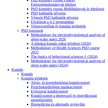
PhD komplex vizsga Főtárgy
Egészségtudományok tételsor
PhD komplex vizsga Melléktárgyak és tételsorai
PhD hallgatók névsora
Végzett PhD hallgatók névsora
Elvárások a 4-2 programban
Témavezetőink és kutatási területeik
PhD kurzusok
Methodology for electrophysiological analysis of
sleep-wake states 2026
A klinikai kutatás etikai kérdései (2026)
Methodology of Health Sciences PhD course
2025
The basics of behavioural sciences I. (2024)
Methodology for electrophysiological analysis of
sleep-wake states (2024)
Kutatás
Kutatás
Kutatási területek
Alvás- és kronobiológiai kutatócsoport
Pszichokardiológia munkacsoport
Evészavar kutatócsoport
Kutatócsoport a depresszió és öngyilkosság
megelőzéséért
Biomedicina és alternatív gyógyítás