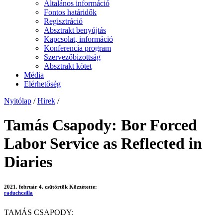
Általános információ
Fontos határidők
Regisztráció
Absztrakt benyújtás
Kapcsolat, információ
Konferencia program
Szervezőbizottság
Absztrakt kötet
Média
Elérhetőség
Nyitólap
/
Hirek
/
Tamás Csapody: Bor Forced
Labor Service as Reflected in
Diaries
2021. február 4. csütörtök
Közzétette:
raduchcsilla
TAMÁS CSAPODY: