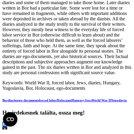
diaries and some of them managed to take those home. Later diaries
written in Bor had a particular fate. Some were lost for a time or
have remained in fragments, while others with important additions
were deposited in archives or taken abroad by the diarists. All the
diaries analyzed in the study testify to the survival of their writers.
However, they mostly bear witness to the everyday life of forced
labor service in Bor (otherwise difficult to learn about) and the
behavior of those who held them, as well as the forced laborers’
sufferings, faith and hope. At the same time, they speak about the
entirety of forced labor in Bor alongside its personal stories. The
diaries are ego-documents, yet also historical sources. Their factual
descriptions and subjective approaches augment our knowledge
gained in the past. The six diaries written in Bor and analyzed in this
study are personal confessions with significant source value.
Keywords: World War II, forced labor, Jews, diaries, Hungary,
Yugoslavia, Bor, Holocaust, ego-documents
Bor
diaries
ego-documents
forced labor
Holocaust
Hungary
Jews
World War II
Yugoslavia
Ha érdekesnek találta, ossza meg!
Facebook
X