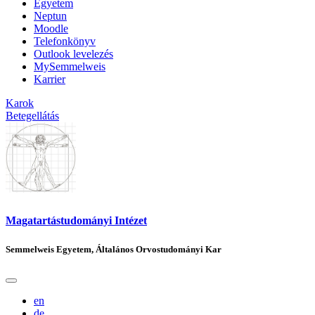
Egyetem
Neptun
Moodle
Telefonkönyv
Outlook levelezés
MySemmelweis
Karrier
Karok
Betegellátás
Magatartástudományi Intézet
Semmelweis Egyetem, Általános Orvostudományi Kar
en
de