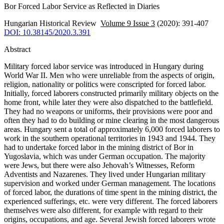
Bor Forced Labor Service as Reflected in Diaries
Hungarian Historical Review
Volume 9 Issue 3
(2020): 391-407
DOI: 10.38145/2020.3.391
Abstract
Military forced labor service was introduced in Hungary during
World War II. Men who were unreliable from the aspects of origin,
religion, nationality or politics were conscripted for forced labor.
Initially, forced laborers constructed primarily military objects on the
home front, while later they were also dispatched to the battlefield.
They had no weapons or uniforms, their provisions were poor and
often they had to do building or mine clearing in the most dangerous
areas. Hungary sent a total of approximately 6,000 forced laborers to
work in the southern operational territories in 1943 and 1944. They
had to undertake forced labor in the mining district of Bor in
Yugoslavia, which was under German occupation. The majority
were Jews, but there were also Jehovah’s Witnesses, Reform
Adventists and Nazarenes. They lived under Hungarian military
supervision and worked under German management. The locations
of forced labor, the durations of time spent in the mining district, the
experienced sufferings, etc. were very different. The forced laborers
themselves were also different, for example with regard to their
origins, occupations, and age. Several Jewish forced laborers wrote