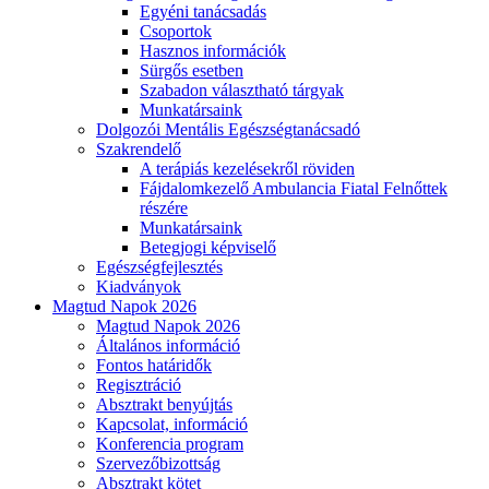
Egyéni tanácsadás
Csoportok
Hasznos információk
Sürgős esetben
Szabadon választható tárgyak
Munkatársaink
Dolgozói Mentális Egészségtanácsadó
Szakrendelő
A terápiás kezelésekről röviden
Fájdalomkezelő Ambulancia Fiatal Felnőttek
részére
Munkatársaink
Betegjogi képviselő
Egészségfejlesztés
Kiadványok
Magtud Napok 2026
Magtud Napok 2026
Általános információ
Fontos határidők
Regisztráció
Absztrakt benyújtás
Kapcsolat, információ
Konferencia program
Szervezőbizottság
Absztrakt kötet