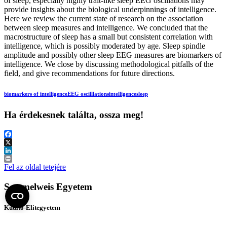
of sleep, especially highly trait-like sleep EEG oscillations may
provide insights about the biological underpinnings of intelligence.
Here we review the current state of research on the association
between sleep measures and intelligence. We concluded that the
macrostructure of sleep has a small but consistent correlation with
intelligence, which is possibly moderated by age. Sleep spindle
amplitude and possibly other sleep EEG measures are biomarkers of
intelligence. We close by discussing methodological pitfalls of the
field, and give recommendations for future directions.
biomarkers of intelligence
EEG oscilllations
intelligence
sleep
Ha érdekesnek találta, ossza meg!
Facebook
X
LinkedIn
Print
Fel az oldal tetejére
Semmelweis Egyetem
Kutató-Elitegyetem