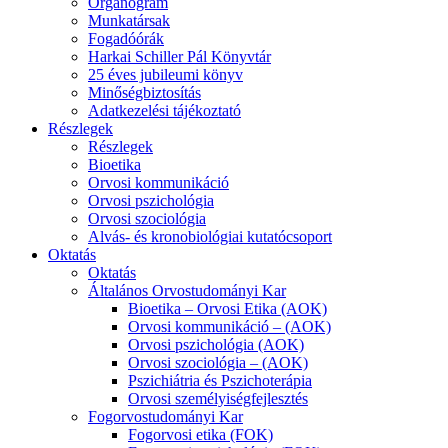
Organogram
Munkatársak
Fogadóórák
Harkai Schiller Pál Könyvtár
25 éves jubileumi könyv
Minőségbiztosítás
Adatkezelési tájékoztató
Részlegek
Részlegek
Bioetika
Orvosi kommunikáció
Orvosi pszichológia
Orvosi szociológia
Alvás- és kronobiológiai kutatócsoport
Oktatás
Oktatás
Általános Orvostudományi Kar
Bioetika – Orvosi Etika (AOK)
Orvosi kommunikáció – (AOK)
Orvosi pszichológia (AOK)
Orvosi szociológia – (AOK)
Pszichiátria és Pszichoterápia
Orvosi személyiségfejlesztés
Fogorvostudományi Kar
Fogorvosi etika (FOK)