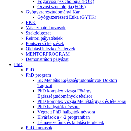
Fogorvosi pszichológia (FOK)
Orvosi szociológia (FOK)
Gyógyszerésztudományi Kar
Gyógyszerészeti Etika (GYTK)
EKK
Választható kurzusok
Szakdolgozat
Rektori pályatételek
Pontszerző képzések
Oktatási intézkedési tervek
MENTORPROGRAM
Demonstrátori pályázat
PhD
PhD
PhD program
SE Mentális Egészségtudományok Doktori
Tagozat
PhD komplex vizsga Főtárgy
Egészségtudományok tételsor
PhD komplex vizsga Melléktárgyak és tételsorai
PhD hallgatók névsora
Végzett PhD hallgatók névsora
Elvárások a 4-2 programban
Témavezetőink és kutatási területeik
PhD kurzusok