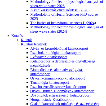
Methodology for electrophysiological analysis of
sleep-wake states 2026
A klinikai kutatás etikai kérdései (2026)
Methodology of Health Sciences PhD course
2025
The basics of behavioural sciences I. (2024)
Methodology for electrophysiological analysis of
sleep-wake states (2024)
Kutatás
Kutatás
Kutatási területek
Alvás- és kronobiológiai kutatócsoport
Pszichokardiológia munkacsoport
Evészavar kutatócsoport
Kutatócsoport a depresszió és öngyilkosság
megelőzéséért
Biomedicina és alternatív gyógyítás
kutatócsoport
Orvosi kommunikáció kutatócsoport
Tanatológia kutatócsoport
Pszichoszociális stressz kutatócsoport
Orvosi Humán Tudományok kutatócsoport
„Gyógyítók egészségéért” kutatócsoport
Hungarostudy Kutatócsoport
Családi kapcsolatok minősége és az egészségi