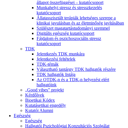
állapot összefüggései – kutatócsoport
Munkahelyi stressz és stresszkezelés
kutatócsoport
Állatasszisztált terápiák lehetséges szerepe a
klinikai javulásban és az életminőség javításában
Szülészet magatartástudományi szemmel
Digitális egészség kutatócsoport
Fájdalom és pszichoszociális stressz
kutatócsoport
TDK
Jelentkezés TDK munkára
Jelentkezési feltételek
TDK-témák
Választható tantárgy TDK hallgatók részére
TDK hallgatók listája
Az OTDK-n és a TDK-n helyezést elért
hallgatóink
„Good vibes” projekt
Kérdőívek
Bioetikai Kódex
Kutatásetikai engedély
Kutatói Alumni
Egészség
Egészség
Hallgatói Pszichológiai Konzultációs Szolgálat