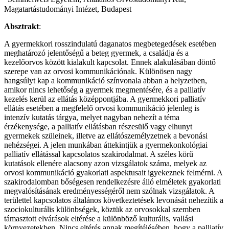
Magatartástudományi Intézet, Budapest
Absztrakt
:
A gyermekkori rosszindulatú daganatos megbetegedések esetében
meghatározó jelentőségű a beteg gyermek, a csa­ládja és a
kezelőorvos között kialakult kapcsolat. Ennek alakulásában döntő
szerepe van az orvosi kommunikációnak. Különösen nagy
hangsúlyt kap a kommunikáció színvonala abban a helyzetben,
amikor nincs lehetőség a gyermek megmentésére, és a palliatív
kezelés kerül az ellátás középpontjába. A gyermekkori palliatív
ellátás esetében a megfe­lelő orvosi kommunikáció jelenleg is
intenzív kutatás tárgya, melyet nagyban nehezít a téma
érzékenysége, a palliatív ellátásban részesülő vagy elhunyt
gyermekek szüleinek, illetve az ellátószemélyzetnek a bevonási
nehézségei. A jelen munkában áttekintjük a gyermekonkológiai
palliatív ellátással kapcsolatos szakirodalmat. A széles körű
kutatások el­lenére alacsony azon vizsgálatok száma, melyek az
orvosi kommunikáció gyakorlati aspektusait igyekeznek felmérni. A
szakirodalomban bőségesen rendelkezésre álló elméletek gyakorlati
megvalósításának eredményességéről nem szól­nak vizsgálatok. A
területtel kapcsolatos általános következtetések levonását nehezítik a
szociokulturális különbségek, köztük az orvosokkal szemben
támasztott elvárások eltérése a különböző kulturális, vallási
környezetekben. Nincs eltérés annak megítélésében, hogy a palliatív