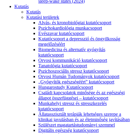
sleep-wake states (2024)
Kutatás
Kutatás
Kutatási területek
Alvás- és kronobiológiai kutatócsoport
Pszichokardiológia munkacsoport
Evészavar kutatócsoport
Kutatócsoport a depresszió és öngyilkosság
megelőzéséért
Biomedicina és alternatív gyógyítás
kutatócsoport
Orvosi kommunikáció kutatócsoport
Tanatológia kutatócsoport
Pszichoszociális stressz kutatócsoport
Orvosi Humán Tudományok kutatócsoport
„Gyógyítók egészségéért” kutatócsoport
Hungarostudy Kutatócsoport
Családi kapcsolatok minősége és az egészségi
állapot összefüggései – kutatócsoport
Munkahelyi stressz és stresszkezelés
kutatócsoport
Állatasszisztált terápiák lehetséges szerepe a
klinikai javulásban és az életminőség javításában
Szülészet magatartástudományi szemmel
Digitális egészség kutatócsoport