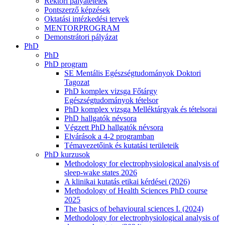
Rektori pályatételek
Pontszerző képzések
Oktatási intézkedési tervek
MENTORPROGRAM
Demonstrátori pályázat
PhD
PhD
PhD program
SE Mentális Egészségtudományok Doktori
Tagozat
PhD komplex vizsga Főtárgy
Egészségtudományok tételsor
PhD komplex vizsga Melléktárgyak és tételsorai
PhD hallgatók névsora
Végzett PhD hallgatók névsora
Elvárások a 4-2 programban
Témavezetőink és kutatási területeik
PhD kurzusok
Methodology for electrophysiological analysis of
sleep-wake states 2026
A klinikai kutatás etikai kérdései (2026)
Methodology of Health Sciences PhD course
2025
The basics of behavioural sciences I. (2024)
Methodology for electrophysiological analysis of