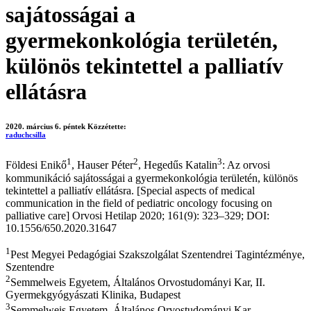
sajátosságai a
gyermekonkológia területén,
különös tekintettel a palliatív
ellátásra
2020. március 6. péntek
Közzétette:
raduchcsilla
1
2
3
Földesi Enikő
, Hauser Péter
, Hegedűs Katalin
: Az orvosi
kommunikáció sajátosságai a gyermekonkológia területén, különös
tekintettel a palliatív ellátásra. [Special aspects of medical
communication in the field of pediatric oncology focusing on
palliative care] Orvosi Hetilap 2020; 161(9): 323–329; DOI:
10.1556/650.2020.31647
1
Pest Megyei Pedagógiai Szakszolgálat Szentendrei Tagintézménye,
Szentendre
2
Semmelweis Egyetem, Általános Orvostudományi Kar, II.
Gyermekgyógyászati Klinika, Budapest
3
Semmelweis Egyetem, Általános Orvostudományi Kar,