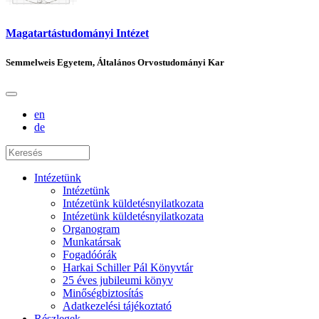
Magatartástudományi Intézet
Semmelweis Egyetem, Általános Orvostudományi Kar
en
de
Intézetünk
Intézetünk
Intézetünk küldetésnyilatkozata
Intézetünk küldetésnyilatkozata
Organogram
Munkatársak
Fogadóórák
Harkai Schiller Pál Könyvtár
25 éves jubileumi könyv
Minőségbiztosítás
Adatkezelési tájékoztató
Részlegek