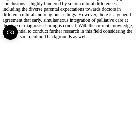
conclusions is highly hindered by socio-cultural differences,
including the diverse parental expectations towards doctors in
different cultural and religious settings. However, there is a general
agreement that early, simultaneous integration of palliative care at
the time of diagnosis sharing is crucial. With the current knowledge,
it is essential to conduct further research in this field considering the
different socio-cultural backgrounds as well.
Keywords: child, pediatric oncology, medical communication,
palliative care, parent
child
gyermek
gyermekonkológia
medical communication
orvosi kommunikáció
palliatív
ellátás
palliative care
parent
pediatric oncology
szülő
Ha érdekesnek találta, ossza meg!
Facebook
X
LinkedIn
Print
Fel az oldal tetejére
Semmelweis Egyetem
Kutató-Elitegyetem