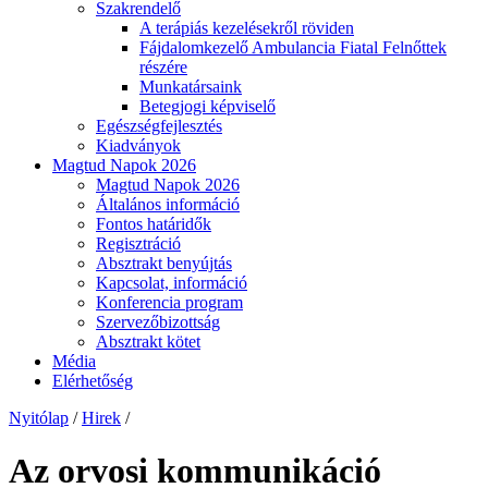
Szakrendelő
A terápiás kezelésekről röviden
Fájdalomkezelő Ambulancia Fiatal Felnőttek
részére
Munkatársaink
Betegjogi képviselő
Egészségfejlesztés
Kiadványok
Magtud Napok 2026
Magtud Napok 2026
Általános információ
Fontos határidők
Regisztráció
Absztrakt benyújtás
Kapcsolat, információ
Konferencia program
Szervezőbizottság
Absztrakt kötet
Média
Elérhetőség
Nyitólap
/
Hirek
/
Az orvosi kommunikáció