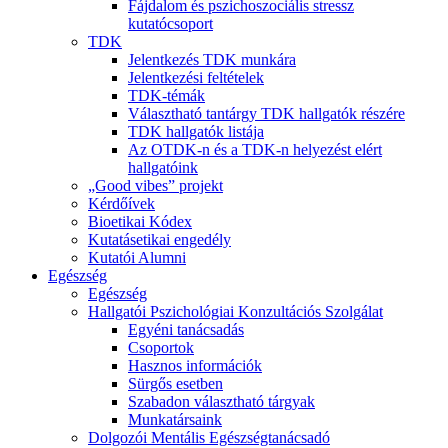
Fájdalom és pszichoszociális stressz
kutatócsoport
TDK
Jelentkezés TDK munkára
Jelentkezési feltételek
TDK-témák
Választható tantárgy TDK hallgatók részére
TDK hallgatók listája
Az OTDK-n és a TDK-n helyezést elért
hallgatóink
„Good vibes” projekt
Kérdőívek
Bioetikai Kódex
Kutatásetikai engedély
Kutatói Alumni
Egészség
Egészség
Hallgatói Pszichológiai Konzultációs Szolgálat
Egyéni tanácsadás
Csoportok
Hasznos információk
Sürgős esetben
Szabadon választható tárgyak
Munkatársaink
Dolgozói Mentális Egészségtanácsadó