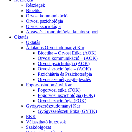
Részlegek
Bioetika
Orvosi kommunikáció
Orvosi pszichológia
Orvosi szociológia
Alvás- és kronobiológiai kutatócsoport
Oktatás
Oktatás
Általános Orvostudományi Kar
Bioetika – Orvosi Etika (AOK)
Orvosi kommunikáció – (AOK)
Orvosi pszichológia (AOK)
Orvosi szociológia – (AOK)
Pszichiátria és Pszichoterápia
Orvosi személyiségfejlesztés
Fogorvostudományi Kar
Fogorvosi etika (FOK)
Fogorvosi pszichológia (FOK)
Orvosi szociológia (FOK)
Gyógyszerésztudományi Kar
Gyógyszerészeti Etika (GYTK)
EKK
Választható kurzusok
Szakdolgozat