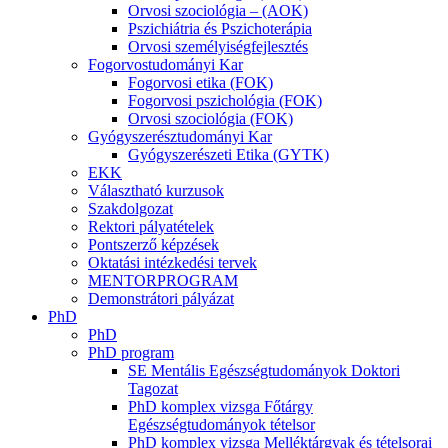
Orvosi szociológia – (AOK)
Pszichiátria és Pszichoterápia
Orvosi személyiségfejlesztés
Fogorvostudományi Kar
Fogorvosi etika (FOK)
Fogorvosi pszichológia (FOK)
Orvosi szociológia (FOK)
Gyógyszerésztudományi Kar
Gyógyszerészeti Etika (GYTK)
EKK
Választható kurzusok
Szakdolgozat
Rektori pályatételek
Pontszerző képzések
Oktatási intézkedési tervek
MENTORPROGRAM
Demonstrátori pályázat
PhD
PhD
PhD program
SE Mentális Egészségtudományok Doktori
Tagozat
PhD komplex vizsga Főtárgy
Egészségtudományok tételsor
PhD komplex vizsga Melléktárgyak és tételsorai