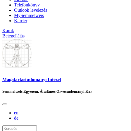
Telefonkönyv
Outlook levelezés
MySemmelweis
Karrier
Karok
Betegellátás
Magatartástudományi Intézet
Semmelweis Egyetem, Általános Orvostudományi Kar
en
de