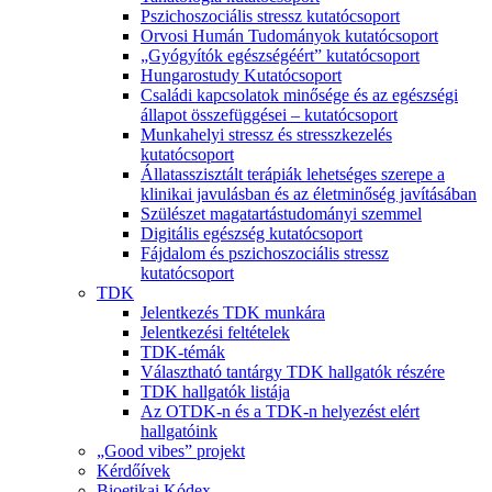
Pszichoszociális stressz kutatócsoport
Orvosi Humán Tudományok kutatócsoport
„Gyógyítók egészségéért” kutatócsoport
Hungarostudy Kutatócsoport
Családi kapcsolatok minősége és az egészségi
állapot összefüggései – kutatócsoport
Munkahelyi stressz és stresszkezelés
kutatócsoport
Állatasszisztált terápiák lehetséges szerepe a
klinikai javulásban és az életminőség javításában
Szülészet magatartástudományi szemmel
Digitális egészség kutatócsoport
Fájdalom és pszichoszociális stressz
kutatócsoport
TDK
Jelentkezés TDK munkára
Jelentkezési feltételek
TDK-témák
Választható tantárgy TDK hallgatók részére
TDK hallgatók listája
Az OTDK-n és a TDK-n helyezést elért
hallgatóink
„Good vibes” projekt
Kérdőívek
Bioetikai Kódex