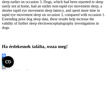
sleep earlier on occasion 3. Dogs, which had been reported to sleep
rarely not at home, had an earlier non‐rapid eye movement sleep, a
shorter rapid eye movement sleep latency, and spent more time in
rapid eye movement sleep on occasion 3, compared with occasion 1.
Extending prior dog sleep data, these results help increase the
validity of further sleep electroencephalography investigations in
dogs.
Ha érdekesnek találta, ossza meg!
Facebook
X
LinkedIn
Print
Fel az oldal tetejére
Semmelweis Egyetem
Kutató-Elitegyetem
Az egyetem központi elérhetőségei