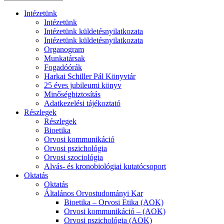
Intézetünk
Intézetünk
Intézetünk küldetésnyilatkozata
Intézetünk küldetésnyilatkozata
Organogram
Munkatársak
Fogadóórák
Harkai Schiller Pál Könyvtár
25 éves jubileumi könyv
Minőségbiztosítás
Adatkezelési tájékoztató
Részlegek
Részlegek
Bioetika
Orvosi kommunikáció
Orvosi pszichológia
Orvosi szociológia
Alvás- és kronobiológiai kutatócsoport
Oktatás
Oktatás
Általános Orvostudományi Kar
Bioetika – Orvosi Etika (AOK)
Orvosi kommunikáció – (AOK)
Orvosi pszichológia (AOK)