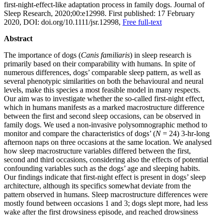
first‐night‐effect‐like adaptation process in family dogs. Journal of
Sleep Research, 2020;00:e12998. First published: 17 February
2020, DOI: doi.org/10.1111/jsr.12998,
Free full-text
Abstract
The importance of dogs (
Canis familiaris
) in sleep research is
primarily based on their comparability with humans. In spite of
numerous differences, dogs’ comparable sleep pattern, as well as
several phenotypic similarities on both the behavioural and neural
levels, make this species a most feasible model in many respects.
Our aim was to investigate whether the so‐called first‐night effect,
which in humans manifests as a marked macrostructure difference
between the first and second sleep occasions, can be observed in
family dogs. We used a non‐invasive polysomnographic method to
monitor and compare the characteristics of dogs’ (
N
= 24) 3‐hr‐long
afternoon naps on three occasions at the same location. We analysed
how sleep macrostructure variables differed between the first,
second and third occasions, considering also the effects of potential
confounding variables such as the dogs’ age and sleeping habits.
Our findings indicate that first‐night effect is present in dogs’ sleep
architecture, although its specifics somewhat deviate from the
pattern observed in humans. Sleep macrostructure differences were
mostly found between occasions 1 and 3; dogs slept more, had less
wake after the first drowsiness episode, and reached drowsiness