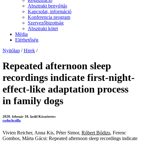
Regisztráció
Absztrakt benyújtás
Kapcsolat, információ
Konferencia program
Szervezőbizottság
Absztrakt kötet
Média
Elérhetőség
Nyitólap
/
Hirek
/
Repeated afternoon sleep
recordings indicate first‐night‐
effect‐like adaptation process
in family dogs
2020. február 18. kedd
Közzétette:
raduchcsilla
Vivien Reicher, Anna Kis, Péter Simor,
Róbert Bódizs
, Ferenc
Gombos, Márta Gácsi: Repeated afternoon sleep recordings indicate