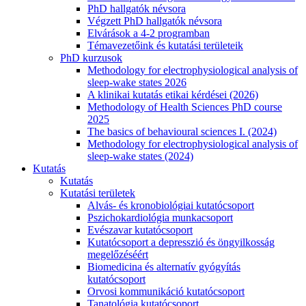
PhD hallgatók névsora
Végzett PhD hallgatók névsora
Elvárások a 4-2 programban
Témavezetőink és kutatási területeik
PhD kurzusok
Methodology for electrophysiological analysis of
sleep-wake states 2026
A klinikai kutatás etikai kérdései (2026)
Methodology of Health Sciences PhD course
2025
The basics of behavioural sciences I. (2024)
Methodology for electrophysiological analysis of
sleep-wake states (2024)
Kutatás
Kutatás
Kutatási területek
Alvás- és kronobiológiai kutatócsoport
Pszichokardiológia munkacsoport
Evészavar kutatócsoport
Kutatócsoport a depresszió és öngyilkosság
megelőzéséért
Biomedicina és alternatív gyógyítás
kutatócsoport
Orvosi kommunikáció kutatócsoport
Tanatológia kutatócsoport