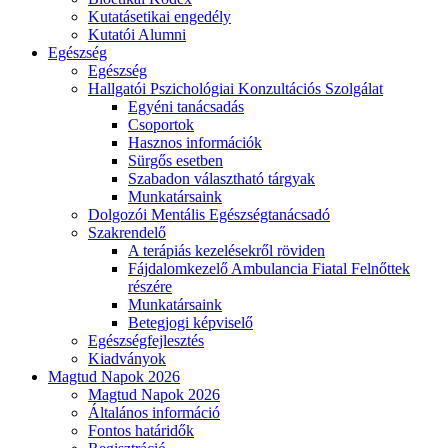
Kutatásetikai engedély
Kutatói Alumni
Egészség
Egészség
Hallgatói Pszichológiai Konzultációs Szolgálat
Egyéni tanácsadás
Csoportok
Hasznos információk
Sürgős esetben
Szabadon választható tárgyak
Munkatársaink
Dolgozói Mentális Egészségtanácsadó
Szakrendelő
A terápiás kezelésekről röviden
Fájdalomkezelő Ambulancia Fiatal Felnőttek
részére
Munkatársaink
Betegjogi képviselő
Egészségfejlesztés
Kiadványok
Magtud Napok 2026
Magtud Napok 2026
Általános információ
Fontos határidők