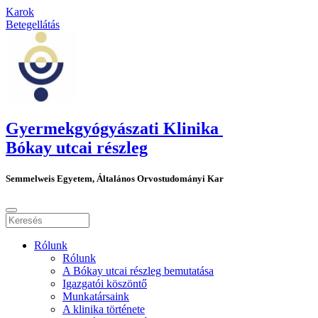
Karok
Betegellátás
Gyermekgyógyászati Klinika
Bókay utcai részleg
Semmelweis Egyetem, Általános Orvostudományi Kar
Rólunk
Rólunk
A Bókay utcai részleg bemutatása
Igazgatói köszöntő
Munkatársaink
A klinika története