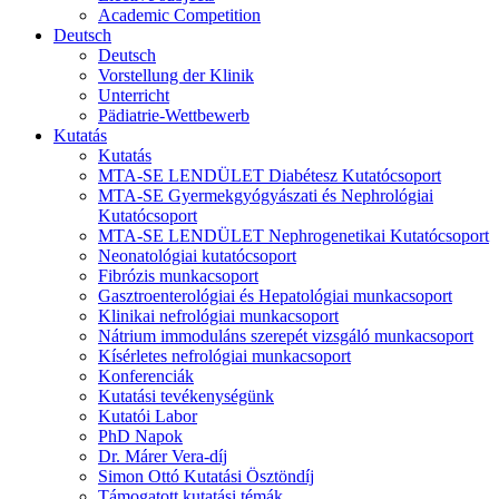
Academic Competition
Deutsch
Deutsch
Vorstellung der Klinik
Unterricht
Pädiatrie-Wettbewerb
Kutatás
Kutatás
MTA-SE LENDÜLET Diabétesz Kutatócsoport
MTA-SE Gyermekgyógyászati és Nephrológiai
Kutatócsoport
MTA-SE LENDÜLET Nephrogenetikai Kutatócsoport
Neonatológiai kutatócsoport
Fibrózis munkacsoport
Gasztroenterológiai és Hepatológiai munkacsoport
Klinikai nefrológiai munkacsoport
Nátrium immoduláns szerepét vizsgáló munkacsoport
Kísérletes nefrológiai munkacsoport
Konferenciák
Kutatási tevékenységünk
Kutatói Labor
PhD Napok
Dr. Márer Vera-díj
Simon Ottó Kutatási Ösztöndíj
Támogatott kutatási témák