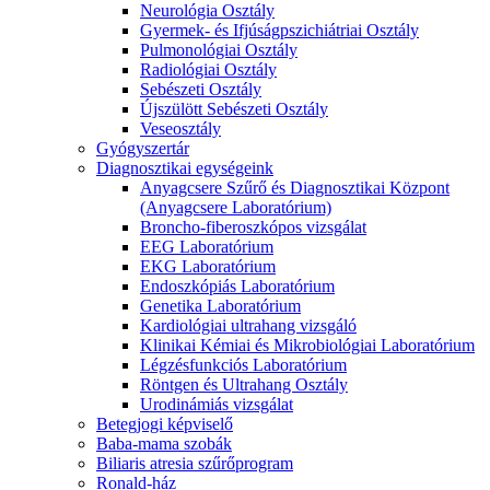
Neurológia Osztály
Gyermek- és Ifjúságpszichiátriai Osztály
Pulmonológiai Osztály
Radiológiai Osztály
Sebészeti Osztály
Újszülött Sebészeti Osztály
Veseosztály
Gyógyszertár
Diagnosztikai egységeink
Anyagcsere Szűrő és Diagnosztikai Központ
(Anyagcsere Laboratórium)
Broncho-fiberoszkópos vizsgálat
EEG Laboratórium
EKG Laboratórium
Endoszkópiás Laboratórium
Genetika Laboratórium
Kardiológiai ultrahang vizsgáló
Klinikai Kémiai és Mikrobiológiai Laboratórium
Légzésfunkciós Laboratórium
Röntgen és Ultrahang Osztály
Urodinámiás vizsgálat
Betegjogi képviselő
Baba-mama szobák
Biliaris atresia szűrőprogram
Ronald-ház