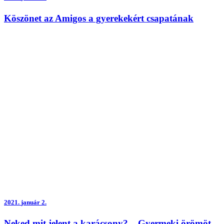
Köszönet az Amigos a gyerekekért csapatának
2021.
január 2.
Neked mit jelent a karácsony? – Gyermeki örömöt