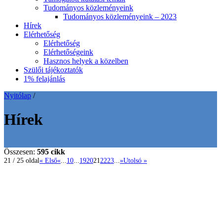
Tudományos közleményeink
Tudományos közleményeink – 2023
Hírek
Elérhetőség
Elérhetőség
Elérhetőségeink
Hasznos helyek a közelben
Szülői tájékoztatók
1% felajánlás
Nyitólap
/
Hírek
Összesen:
595 cikk
21 / 25 oldal
« Első
«
...
10
...
19
20
21
22
23
...
»
Utolsó »