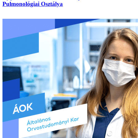
Pulmonológiai Osztálya