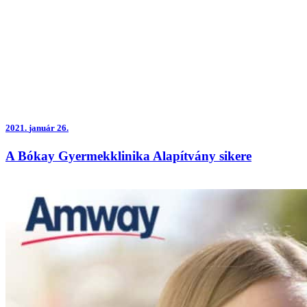
2021.
január 26.
A Bókay Gyermekklinika Alapítvány sikere