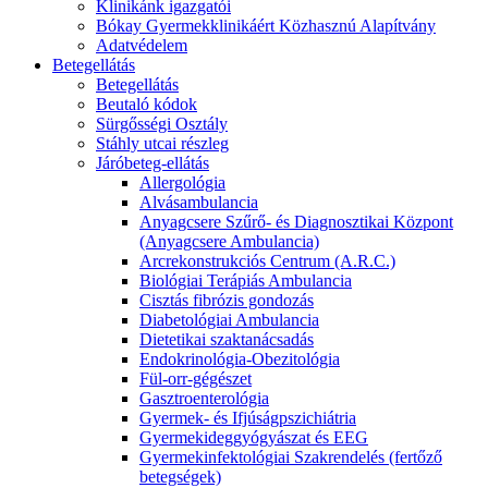
Klinikánk igazgatói
Bókay Gyermekklinikáért Közhasznú Alapítvány
Adatvédelem
Betegellátás
Betegellátás
Beutaló kódok
Sürgősségi Osztály
Stáhly utcai részleg
Járóbeteg-ellátás
Allergológia
Alvásambulancia
Anyagcsere Szűrő- és Diagnosztikai Központ
(Anyagcsere Ambulancia)
Arcrekonstrukciós Centrum (A.R.C.)
Biológiai Terápiás Ambulancia
Cisztás fibrózis gondozás
Diabetológiai Ambulancia
Dietetikai szaktanácsadás
Endokrinológia-Obezitológia
Fül-orr-gégészet
Gasztroenterológia
Gyermek- és Ifjúságpszichiátria
Gyermekideggyógyászat és EEG
Gyermekinfektológiai Szakrendelés (fertőző
betegségek)