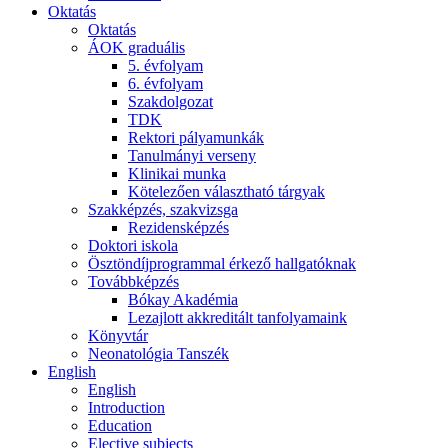
Oktatás
Oktatás
ÁOK graduális
5. évfolyam
6. évfolyam
Szakdolgozat
TDK
Rektori pályamunkák
Tanulmányi verseny
Klinikai munka
Kötelezően választható tárgyak
Szakképzés, szakvizsga
Rezidensképzés
Doktori iskola
Ösztöndíjprogrammal érkező hallgatóknak
Továbbképzés
Bókay Akadémia
Lezajlott akkreditált tanfolyamaink
Könyvtár
Neonatológia Tanszék
English
English
Introduction
Education
Elective subjects