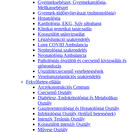
Gyermeksebészet, Gyermekurológia,
Mellkassebészet
Gyermek-tüdőgyógyászat (pulmonológia)
Hepatológia
Kardiológia, EKG, Szív ultrahang
Klinikai genetikai tanácsadás
Koraszülött utánvizsgálat
Légzésfunkció szakrendelés
Long COVID Ambulancia
Nephrológiai szakrendelés
Neonatológia Ambulancia
Pathológiás újszülött és csecsemő kivizsgálás és
utógondozás
Újszülött/csecsemő vesebetegségek
Vesetranszplantációs szakrendelés
Fekvőbeteg-ellátás
Arcrekonstrukciós Centrum
Csecsemő Osztály
Diabétesz, Endokrinológiai és Metabolikus
Osztály
Gasztroenterológiai és Hepatológiai Osztály
Infektológiai Osztály (fertőző betegségek)
Intenzív Terápiás Osztály
Koraszülött intenzív Osztály
Művese Osztály