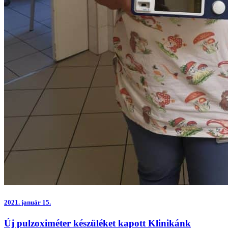
2021.
január 15.
Új pulzoximéter készüléket kapott Klinikánk