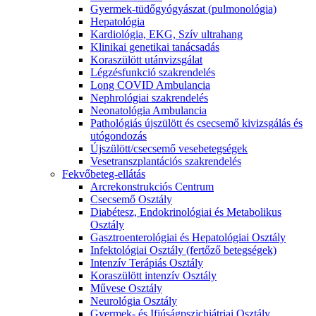
Gyermek-tüdőgyógyászat (pulmonológia)
Hepatológia
Kardiológia, EKG, Szív ultrahang
Klinikai genetikai tanácsadás
Koraszülött utánvizsgálat
Légzésfunkció szakrendelés
Long COVID Ambulancia
Nephrológiai szakrendelés
Neonatológia Ambulancia
Pathológiás újszülött és csecsemő kivizsgálás és
utógondozás
Újszülött/csecsemő vesebetegségek
Vesetranszplantációs szakrendelés
Fekvőbeteg-ellátás
Arcrekonstrukciós Centrum
Csecsemő Osztály
Diabétesz, Endokrinológiai és Metabolikus
Osztály
Gasztroenterológiai és Hepatológiai Osztály
Infektológiai Osztály (fertőző betegségek)
Intenzív Terápiás Osztály
Koraszülött intenzív Osztály
Művese Osztály
Neurológia Osztály
Gyermek- és Ifjúságpszichiátriai Osztály