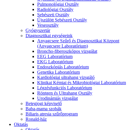
Pulmonológiai Osztály
Radiológiai Osztály
Sebészeti Osztály
Újszülött Sebészeti Osztály
Veseosztály
Gyógyszertár
Diagnosztikai egységeink
Anyagcsere Szűrő és Diagnosztikai Központ
(Anyagcsere Laboratórium)
Broncho-fiberoszkópos vizsgálat
EEG Laboratórium
EKG Laboratórium
Endoszkópiás Laboratórium
Genetika Laboratórium
Kardiológiai ultrahang vizsgáló
Klinikai Kémiai és Mikrobiológiai Laboratórium
Légzésfunkciós Laboratórium
Röntgen és Ultrahang Osztály
Urodinámiás vizsgálat
Betegjogi képviselő
Baba-mama szobák
Biliaris atresia szűrőprogram
Ronald-ház
Oktatás
Oktatás