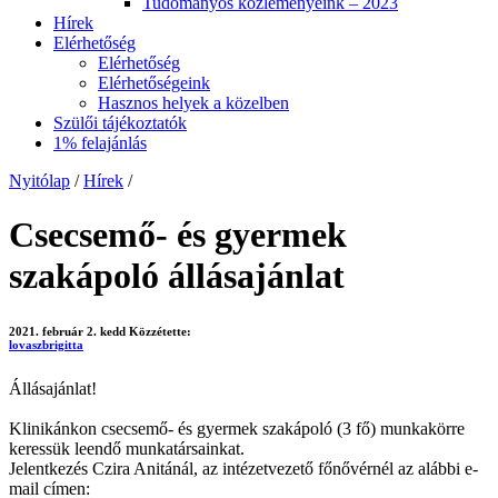
Tudományos közleményeink – 2023
Hírek
Elérhetőség
Elérhetőség
Elérhetőségeink
Hasznos helyek a közelben
Szülői tájékoztatók
1% felajánlás
Nyitólap
/
Hírek
/
Csecsemő- és gyermek
szakápoló állásajánlat
2021. február 2. kedd
Közzétette:
lovaszbrigitta
Állásajánlat!
Klinikánkon csecsemő- és gyermek szakápoló (3 fő) munkakörre
keressük leendő munkatársainkat.
Jelentkezés Czira Anitánál, az intézetvezető főnővérnél az alábbi e-
mail címen: