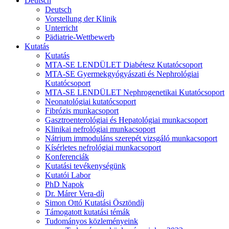
Deutsch
Deutsch
Vorstellung der Klinik
Unterricht
Pädiatrie-Wettbewerb
Kutatás
Kutatás
MTA-SE LENDÜLET Diabétesz Kutatócsoport
MTA-SE Gyermekgyógyászati és Nephrológiai
Kutatócsoport
MTA-SE LENDÜLET Nephrogenetikai Kutatócsoport
Neonatológiai kutatócsoport
Fibrózis munkacsoport
Gasztroenterológiai és Hepatológiai munkacsoport
Klinikai nefrológiai munkacsoport
Nátrium immoduláns szerepét vizsgáló munkacsoport
Kísérletes nefrológiai munkacsoport
Konferenciák
Kutatási tevékenységünk
Kutatói Labor
PhD Napok
Dr. Márer Vera-díj
Simon Ottó Kutatási Ösztöndíj
Támogatott kutatási témák
Tudományos közleményeink