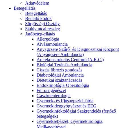
Adatvédelem
Betegellátás
Betegellátás
Beutaló kódok
Sürgősségi Osztály
Stáhly utcai részleg
Járóbeteg-ellátás
Allergológia
Alvásambulancia
Anyagcsere Szűrő- és Diagnosztikai Központ
(Anyagcsere Ambulancia)
Arcrekonstrukciós Centrum (A.R.C.)
Biológiai Terápiás Ambulancia
Cisztás fibrózis gondozás
Diabetológiai Ambulancia
Dietetikai szaktanácsadás
Endokrinológia-Obezitológia
Fül-orr-gégészet
Gasztroenterológia
Gyermek- és Ifjúságpszichiátria
Gyermekideggyógyászat és EEG
Gyermekinfektológiai Szakrendelés (fertőző
betegségek)
Gyermeksebészet, Gyermekurológia,
Mellkassebészet