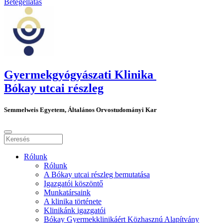
Betegellátás
Gyermekgyógyászati Klinika
Bókay utcai részleg
Semmelweis Egyetem, Általános Orvostudományi Kar
Rólunk
Rólunk
A Bókay utcai részleg bemutatása
Igazgatói köszöntő
Munkatársaink
A klinika története
Klinikánk igazgatói
Bókay Gyermekklinikáért Közhasznú Alapítvány