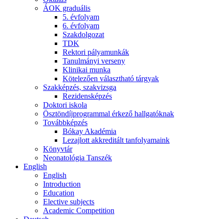
ÁOK graduális
5. évfolyam
6. évfolyam
Szakdolgozat
TDK
Rektori pályamunkák
Tanulmányi verseny
Klinikai munka
Kötelezően választható tárgyak
Szakképzés, szakvizsga
Rezidensképzés
Doktori iskola
Ösztöndíjprogrammal érkező hallgatóknak
Továbbképzés
Bókay Akadémia
Lezajlott akkreditált tanfolyamaink
Könyvtár
Neonatológia Tanszék
English
English
Introduction
Education
Elective subjects
Academic Competition