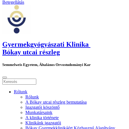
Betegellátás
Gyermekgyógyászati Klinika
Bókay utcai részleg
Semmelweis Egyetem, Általános Orvostudományi Kar
Rólunk
Rólunk
A Bókay utcai részleg bemutatása
Igazgatói köszöntő
Munkatársaink
A klinika története
Klinikánk igazgatói
Bókay Gyermekklinikáért Közhasznú Alapítvány