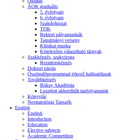
Oktatás
ÁOK graduális
5. évfolyam
6. évfolyam
Szakdolgozat
TDK
Rektori pályamunkák
Tanulmányi verseny
Klinikai munka
Kötelezően választható tárgyak
Szakképzés, szakvizsga
Rezidensképzés
Doktori iskola
Ösztöndíjprogrammal érkező hallgatóknak
Továbbképzés
Bókay Akadémia
Lezajlott akkreditált tanfolyamaink
Könyvtár
Neonatológia Tanszék
English
English
Introduction
Education
Elective subjects
Academic Competition