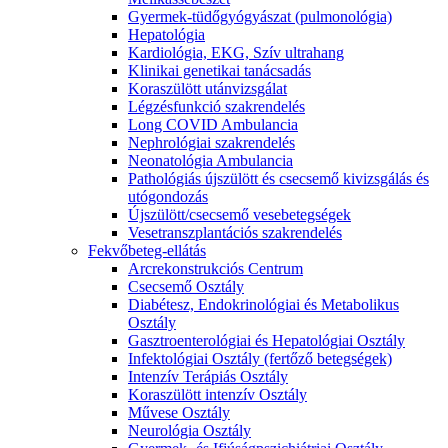
Gyermek-tüdőgyógyászat (pulmonológia)
Hepatológia
Kardiológia, EKG, Szív ultrahang
Klinikai genetikai tanácsadás
Koraszülött utánvizsgálat
Légzésfunkció szakrendelés
Long COVID Ambulancia
Nephrológiai szakrendelés
Neonatológia Ambulancia
Pathológiás újszülött és csecsemő kivizsgálás és
utógondozás
Újszülött/csecsemő vesebetegségek
Vesetranszplantációs szakrendelés
Fekvőbeteg-ellátás
Arcrekonstrukciós Centrum
Csecsemő Osztály
Diabétesz, Endokrinológiai és Metabolikus
Osztály
Gasztroenterológiai és Hepatológiai Osztály
Infektológiai Osztály (fertőző betegségek)
Intenzív Terápiás Osztály
Koraszülött intenzív Osztály
Művese Osztály
Neurológia Osztály