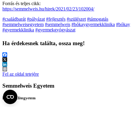
Forrás és teljes cikk:
https://semmelweis.hu/hirek/2021/02/23/102004/
#családbarát
#pályázat
#fejlesztés
#szülészet
#támogatás
#semmelweisegyetem
#semmelweis
#bókaygyermekklinika
#bókay
#gyermekklinika
#gyermekgyógyászat
Ha érdekesnek találta, ossza meg!
Facebook
X
LinkedIn
Print
Fel az oldal tetejére
Semmelweis Egyetem
Kutató-Elitegyetem
Az egyetem központi elérhetőségei
H - 1085 Budapest, Üllői út 26.
+36 1 459-1500 | +36-20-825-1000
Betegellátó klinikáink és intézeteink elérhetőségei →