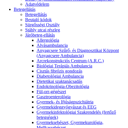
Adatvédelem
Betegellátás
Betegellátás
Beutaló kódok
Sürgősségi Osztály
Stáhly utcai részleg
Járóbeteg-ellátás
Allergológia
Alvásambulancia
Anyagcsere Szűrő- és Diagnosztikai Központ
(Anyagcsere Ambulancia)
Arcrekonstrukciós Centrum (A.R.C.)
Biológiai Terápiás Ambulancia
Cisztás fibrózis gondozás
Diabetológiai Ambulancia
Dietetikai szaktanácsadás
Endokrinológia-Obezitológia
Fül-orr-gégészet
Gasztroenterológia
Gyermek- és Ifjúságpszichiátria
Gyermekideggyógyászat és EEG
Gyermekinfektológiai Szakrendelés (fertőző
betegségek)
Gyermeksebészet, Gyermekurológia,
Mellkassebészet