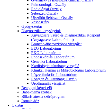
Gyermek- és Ifjúságpszichiátriai Osztály
Pulmonológiai Osztály
Radiológiai Osztály
Sebészeti Osztály
Újszülött Sebészeti Osztály
Veseosztály
Gyógyszertár
Diagnosztikai egységeink
Anyagcsere Szűrő és Diagnosztikai Központ
(Anyagcsere Laboratórium)
Broncho-fiberoszkópos vizsgálat
EEG Laboratórium
EKG Laboratórium
Endoszkópiás Laboratórium
Genetika Laboratórium
Kardiológiai ultrahang vizsgáló
Klinikai Kémiai és Mikrobiológiai Laboratórium
Légzésfunkciós Laboratórium
Röntgen és Ultrahang Osztály
Urodinámiás vizsgálat
Betegjogi képviselő
Baba-mama szobák
Biliaris atresia szűrőprogram
Ronald-ház
Oktatás