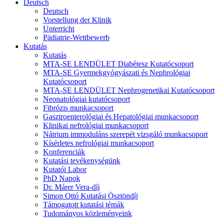
Deutsch
Deutsch
Vorstellung der Klinik
Unterricht
Pädiatrie-Wettbewerb
Kutatás
Kutatás
MTA-SE LENDÜLET Diabétesz Kutatócsoport
MTA-SE Gyermekgyógyászati és Nephrológiai
Kutatócsoport
MTA-SE LENDÜLET Nephrogenetikai Kutatócsoport
Neonatológiai kutatócsoport
Fibrózis munkacsoport
Gasztroenterológiai és Hepatológiai munkacsoport
Klinikai nefrológiai munkacsoport
Nátrium immoduláns szerepét vizsgáló munkacsoport
Kísérletes nefrológiai munkacsoport
Konferenciák
Kutatási tevékenységünk
Kutatói Labor
PhD Napok
Dr. Márer Vera-díj
Simon Ottó Kutatási Ösztöndíj
Támogatott kutatási témák
Tudományos közleményeink