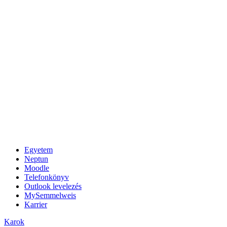
Egyetem
Neptun
Moodle
Telefonkönyv
Outlook levelezés
MySemmelweis
Karrier
Karok