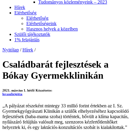
Tudományos közleményeink – 2023
Hírek
Elérhetőség
Elérhetőség
Elérhetőségeink
Hasznos helyek a közelben
Szülői tájékoztatók
1% felajánlás
Nyitólap
/
Hírek
/
Családbarát fejlesztések a
Bókay Gyermekklinikán
2021. március 1. hétfő
Közzétette:
lovaszbrigitta
„A pályázat részeként mintegy 33 millió forint értekben az I. Sz.
Gyermekgyógyászati Klinikán a szülők elhelyezéséhez kapcsolódó
fejlesztések (baba-mama szoba) történtek, bővült a klíma kapacitás,
nyílászáró felújítás valósult meg, szenzoros kézfertőtlenítőket
helyeztek ki, és egy laktációs-konzultációs szobát is kialakítottak.”