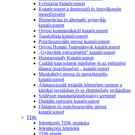
Evészavar kutatócsoport
Kutatócsoport a depresszió és öngyilkosság
megelőzéséért
Biomedicina és alternatív gyógyítás
kutatócsoport
Orvosi kommunikáció kutatócsoport
Tanatológia kutatócsoport
Pszichoszociális stressz kutatócsoport
Orvosi Humán Tudományok kutatócsoport
„Gyógyítók egészségéért” kutatócsoport
Hungarostudy Kutatócsoport
Családi kapcsolatok minősége és az egészségi
állapot összefüggései – kutatócsoport
Munkahelyi stressz és stresszkezelés
kutatócsoport
Állatasszisztált terápiák lehetséges szerepe a
klinikai javulásban és az életminőség javításában
Szülészet magatartástudományi szemmel
Digitális egészség kutatócsoport
Fájdalom és pszichoszociális stressz
kutatócsoport
TDK
Jelentkezés TDK munkára
Jelentkezési feltételek
TDK-témák