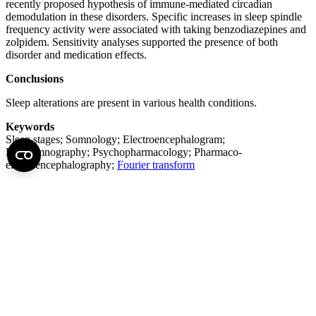
recently proposed hypothesis of immune-mediated circadian
demodulation in these disorders. Specific increases in sleep spindle
frequency activity were associated with taking benzodiazepines and
zolpidem. Sensitivity analyses supported the presence of both
disorder and medication effects.
Conclusions
Sleep alterations are present in various health conditions.
Keywords
Sleep stages; Somnology; Electroencephalogram;
Polysomnography; Psychopharmacology; Pharmaco-
electroencephalography;
Fourier transform
Ha érdekesnek találta, ossza meg!
Facebook
X
LinkedIn
Print
Fel az oldal tetejére
Semmelweis Egyetem