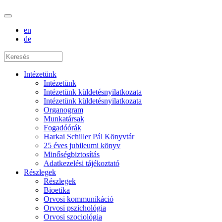
en
de
Intézetünk
Intézetünk
Intézetünk küldetésnyilatkozata
Intézetünk küldetésnyilatkozata
Organogram
Munkatársak
Fogadóórák
Harkai Schiller Pál Könyvtár
25 éves jubileumi könyv
Minőségbiztosítás
Adatkezelési tájékoztató
Részlegek
Részlegek
Bioetika
Orvosi kommunikáció
Orvosi pszichológia
Orvosi szociológia