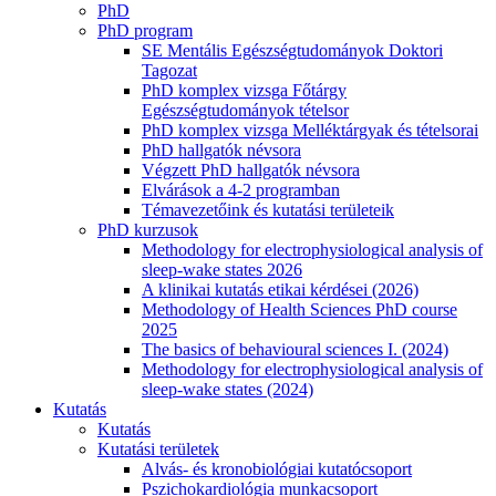
PhD
PhD program
SE Mentális Egészségtudományok Doktori
Tagozat
PhD komplex vizsga Főtárgy
Egészségtudományok tételsor
PhD komplex vizsga Melléktárgyak és tételsorai
PhD hallgatók névsora
Végzett PhD hallgatók névsora
Elvárások a 4-2 programban
Témavezetőink és kutatási területeik
PhD kurzusok
Methodology for electrophysiological analysis of
sleep-wake states 2026
A klinikai kutatás etikai kérdései (2026)
Methodology of Health Sciences PhD course
2025
The basics of behavioural sciences I. (2024)
Methodology for electrophysiological analysis of
sleep-wake states (2024)
Kutatás
Kutatás
Kutatási területek
Alvás- és kronobiológiai kutatócsoport
Pszichokardiológia munkacsoport