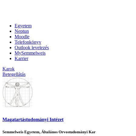
Egyetem
Neptun
Moodle
Telefonkönyv
Outlook levelezés
MySemmelweis
Karrier
Karok
Betegellátás
Magatartástudományi Intézet
Semmelweis Egyetem, Általános Orvostudományi Kar