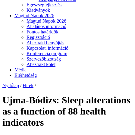
Egészségfejlesztés
Kiadványok
Magtud Napok 2026
Magtud Napok 2026
Általános információ
Fontos határidők
Regisztráció
Absztrakt benyújtás
Kapcsolat, információ
Konferencia program
Szervezőbizottság
Absztrakt kötet
Média
Elérhetőség
Nyitólap
/
Hirek
/
Ujma-Bódizs: Sleep alterations
as a function of 88 health
indicators