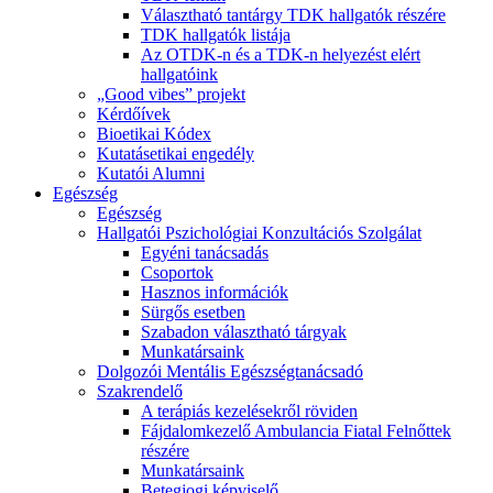
Választható tantárgy TDK hallgatók részére
TDK hallgatók listája
Az OTDK-n és a TDK-n helyezést elért
hallgatóink
„Good vibes” projekt
Kérdőívek
Bioetikai Kódex
Kutatásetikai engedély
Kutatói Alumni
Egészség
Egészség
Hallgatói Pszichológiai Konzultációs Szolgálat
Egyéni tanácsadás
Csoportok
Hasznos információk
Sürgős esetben
Szabadon választható tárgyak
Munkatársaink
Dolgozói Mentális Egészségtanácsadó
Szakrendelő
A terápiás kezelésekről röviden
Fájdalomkezelő Ambulancia Fiatal Felnőttek
részére
Munkatársaink
Betegjogi képviselő