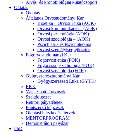
Alvás- és kronobiológiai kutatócsoport
Oktatás
Oktatás
Általános Orvostudományi Kar
Bioetika – Orvosi Etika (AOK)
Orvosi kommunikáció – (AOK)
Orvosi pszichológia (AOK)
Orvosi szociológia – (AOK)
Pszichiátria és Pszichoterápia
Orvosi személyiségfejlesztés
Fogorvostudományi Kar
Fogorvosi etika (FOK)
Fogorvosi pszichológia (FOK)
Orvosi szociológia (FOK)
Gyógyszerésztudományi Kar
Gyógyszerészeti Etika (GYTK)
EKK
Választható kurzusok
Szakdolgozat
Rektori pályatételek
Pontszerző képzések
Oktatási intézkedési tervek
MENTORPROGRAM
Demonstrátori pályázat
PhD