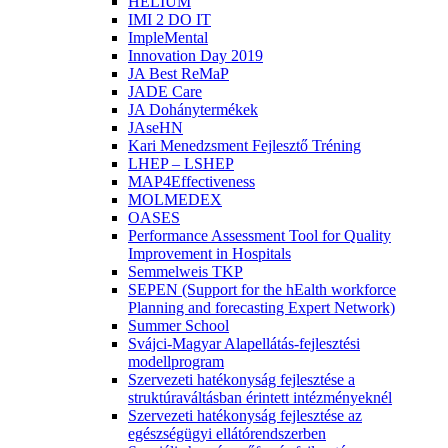
HELIUM
IMI 2 DO IT
ImpleMental
Innovation Day 2019
JA Best ReMaP
JADE Care
JA Dohánytermékek
JAseHN
Kari Menedzsment Fejlesztő Tréning
LHEP – LSHEP
MAP4Effectiveness
MOLMEDEX
OASES
Performance Assessment Tool for Quality
Improvement in Hospitals
Semmelweis TKP
SEPEN (Support for the hEalth workforce
Planning and forecasting Expert Network)
Summer School
Svájci-Magyar Alapellátás-fejlesztési
modellprogram
Szervezeti hatékonyság fejlesztése a
struktúraváltásban érintett intézményeknél
Szervezeti hatékonyság fejlesztése az
egészségügyi ellátórendszerben