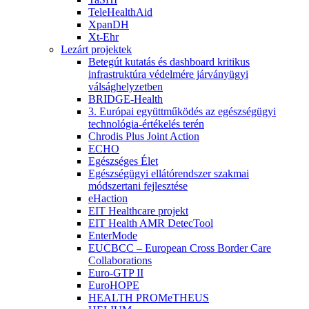
TeleHealthAid
XpanDH
Xt-Ehr
Lezárt projektek
Betegút kutatás és dashboard kritikus
infrastruktúra védelmére járványügyi
válsághelyzetben
BRIDGE-Health
3. Európai együttműködés az egészségügyi
technológia-értékelés terén
Chrodis Plus Joint Action
ECHO
Egészséges Élet
Egészségügyi ellátórendszer szakmai
módszertani fejlesztése
eHaction
EIT Healthcare projekt
EIT Health AMR DetecTool
EnterMode
EUCBCC – European Cross Border Care
Collaborations
Euro-GTP II
EuroHOPE
HEALTH PROMeTHEUS