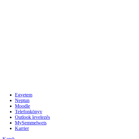
Egyetem
Neptun
Moodle
Telefonkönyv
Outlook levelezés
MySemmelweis
Karrier
Karok