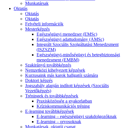
Munkatársak
Oktatás
Oktatás
Oktatás
Felvételi információk
Mesterképzés
Egészségügyi menedzser (EMSc)
Egészségügyi adattudomány (AMSc)
Integrált Szociális Szolgáltatási Menedzsment
(ISZSZM)
Egészségügyi-minőségügyi és betegbiztonsági
menedzsment (EMBM)
Szakirányú továbbképzés
Nemzetközi kihelyezett képzések
Kurzusaink más karok hallgatói számára
Doktori képzés
Jogszabály alapján indított képzések (Szociális
Vezetőképzés)
Tréningek és továbbképzések
Praxisközösség a gyakorlatban
Kríziskommunikációs tréning
E-learning továbbképzések
E-learning – egészségügyi szakdolgozóknak
E-learning – orvosoknak
Munkatársak, oktatói csapat