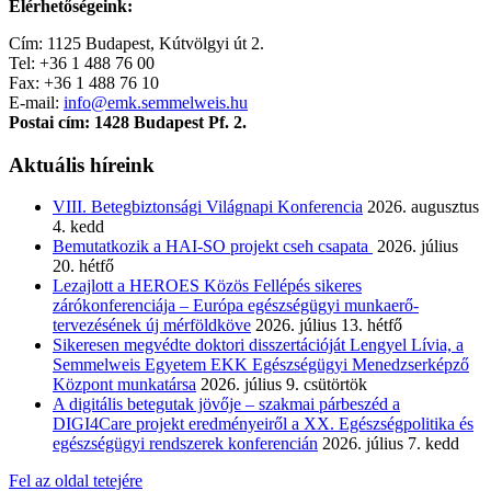
Elérhetőségeink:
Cím: 1125 Budapest, Kútvölgyi út 2.
Tel: +36 1 488 76 00
Fax: +36 1 488 76 10
E-mail:
info@emk.semmelweis.hu
Postai cím: 1428 Budapest Pf. 2.
Aktuális híreink
VIII. Betegbiztonsági Világnapi Konferencia
2026. augusztus
4. kedd
Bemutatkozik a HAI-SO projekt cseh csapata
2026. július
20. hétfő
Lezajlott a HEROES Közös Fellépés sikeres
zárókonferenciája – Európa egészségügyi munkaerő-
tervezésének új mérföldköve
2026. július 13. hétfő
Sikeresen megvédte doktori disszertációját Lengyel Lívia, a
Semmelweis Egyetem EKK Egészségügyi Menedzserképző
Központ munkatársa
2026. július 9. csütörtök
A digitális betegutak jövője – szakmai párbeszéd a
DIGI4Care projekt eredményeiről a XX. Egészségpolitika és
egészségügyi rendszerek konferencián
2026. július 7. kedd
Fel az oldal tetejére