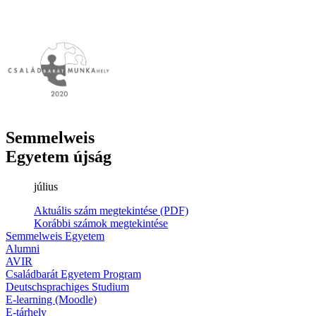
Semmelweis
Egyetem újság
július
Aktuális szám megtekintése (PDF)
Korábbi számok megtekintése
Semmelweis Egyetem
Alumni
AVIR
Családbarát Egyetem Program
Deutschsprachiges Studium
E-learning (Moodle)
E-tárhely