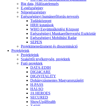
Big data, Hálózatelemzés
E-egészségügy
Népegészségügy
Egészségügyi humánerőforrás-tervezés
Tudásközpont
HRH kutatások
WHO Együttműködési Központ
Egészségügyi Munkaerőtervezési Eszköztár
Egészségügyi Mobilitási Radar
SEPEN
Projektmenedzsment és disszemináció
Projektjeink
Projektjeink
Szakértői tevékenység, projektek
Futó projektek
DATA-EDIH
DIGI4CARE
DIGIVITALITY
Dohányzásmentes Magyarországért
H-PASS
HAI-SO
JA HEROES
SECURED
ShowUp4Health
TaSHI