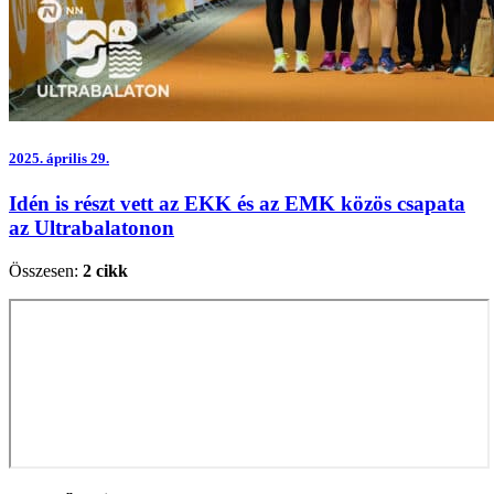
2025.
április 29.
Idén is részt vett az EKK és az EMK közös csapata
az Ultrabalatonon
Összesen:
2 cikk