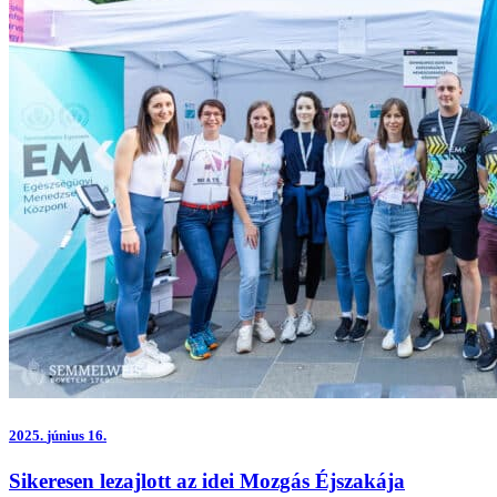
2025.
június 16.
Sikeresen lezajlott az idei Mozgás Éjszakája