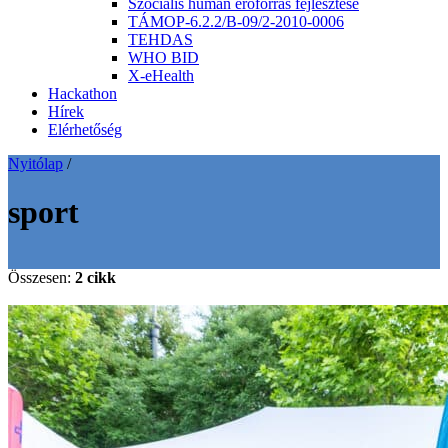
Szociális humán erőforrás fejlesztése
TÁMOP-6.2.2/B-09/2-2010-0006
TEHDAS
WHO BID
X-eHealth
Hackathon
Hírek
Elérhetőség
Nyitólap
/
sport
Összesen:
2 cikk