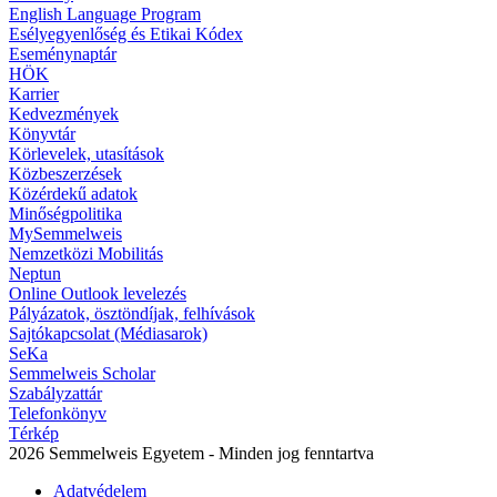
English Language Program
Esélyegyenlőség és Etikai Kódex
Eseménynaptár
HÖK
Karrier
Kedvezmények
Könyvtár
Körlevelek, utasítások
Közbeszerzések
Közérdekű adatok
Minőségpolitika
MySemmelweis
Nemzetközi Mobilitás
Neptun
Online Outlook levelezés
Pályázatok, ösztöndíjak, felhívások
Sajtókapcsolat (Médiasarok)
SeKa
Semmelweis Scholar
Szabályzattár
Telefonkönyv
Térkép
2026 Semmelweis Egyetem - Minden jog fenntartva
Adatvédelem