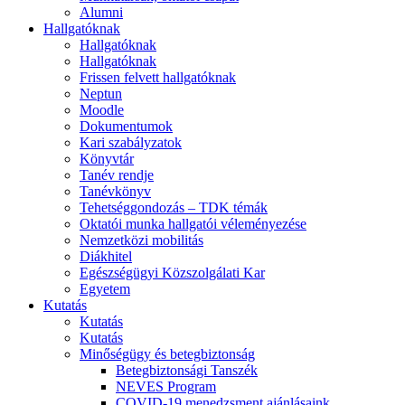
Alumni
Hallgatóknak
Hallgatóknak
Hallgatóknak
Frissen felvett hallgatóknak
Neptun
Moodle
Dokumentumok
Kari szabályzatok
Könyvtár
Tanév rendje
Tanévkönyv
Tehetséggondozás – TDK témák
Oktatói munka hallgatói véleményezése
Nemzetközi mobilitás
Diákhitel
Egészségügyi Közszolgálati Kar
Egyetem
Kutatás
Kutatás
Kutatás
Minőségügy és betegbiztonság
Betegbiztonsági Tanszék
NEVES Program
COVID-19 menedzsment ajánlásaink