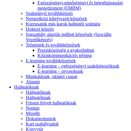
Egészségügyi-minőségügyi és betegbiztonsági
menedzsment (EMBM)
Szakirányú továbbképzés
Nemzetközi kihelyezett képzések
Kurzusaink más karok hallgatói számára
Doktori képzés
Jogszabály alapján indított képzések (Szociális
Vezetőképzés)
Tréningek és továbbképzések
Praxisközösség a gyakorlatban
Kríziskommunikációs tréning
E-learning továbbképzések
E-learning – egészségügyi szakdolgozóknak
E-learning – orvosoknak
Munkatársak, oktatói csapat
Alumni
Hallgatóknak
Hallgatóknak
Hallgatóknak
Frissen felvett hallgatóknak
Neptun
Moodle
Dokumentumok
Kari szabályzatok
Könyvtár