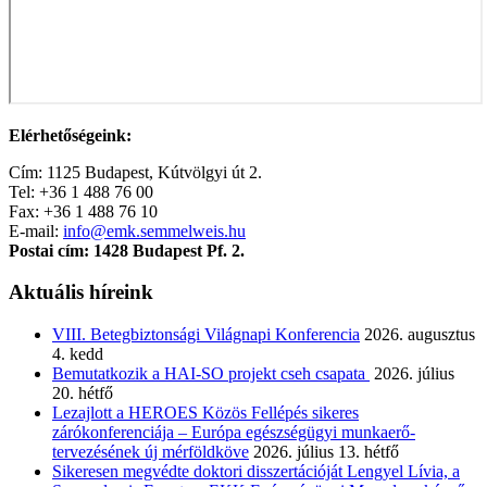
Elérhetőségeink:
Cím: 1125 Budapest, Kútvölgyi út 2.
Tel: +36 1 488 76 00
Fax: +36 1 488 76 10
E-mail:
info@emk.semmelweis.hu
Postai cím: 1428 Budapest Pf. 2.
Aktuális híreink
VIII. Betegbiztonsági Világnapi Konferencia
2026. augusztus
4. kedd
Bemutatkozik a HAI-SO projekt cseh csapata
2026. július
20. hétfő
Lezajlott a HEROES Közös Fellépés sikeres
zárókonferenciája – Európa egészségügyi munkaerő-
tervezésének új mérföldköve
2026. július 13. hétfő
Sikeresen megvédte doktori disszertációját Lengyel Lívia, a