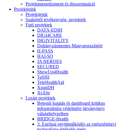
Projektmenedzsment és disszemináció
Projektjeink
Projektjeink
Szakértői tevékenység, projektek
Futó projektek
DATA-EDIH
DIGI4CARE
DIGIVITALITY
Dohányzásmentes Magyarországért
H-PASS
HAI-SO
JA HEROES
SECURED
ShowUp4Health
TaSHI
TeleHealthAid
XpanDH
Xt-Ehr
Lezárt projektek
Betegút kutatás és dashboard kritikus
infrastruktúra védelmére járványügyi
válsághelyzetben
BRIDGE-Health
3. Európai együttműködés az egészségügyi
technológia-értékelés terén