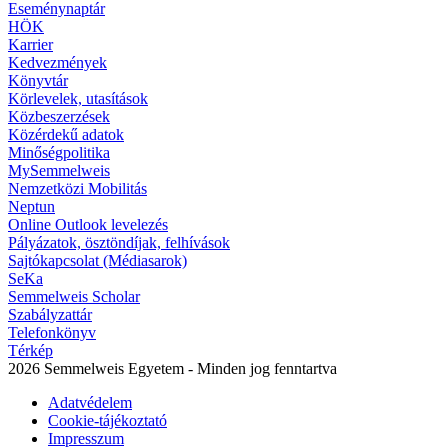
Eseménynaptár
HÖK
Karrier
Kedvezmények
Könyvtár
Körlevelek, utasítások
Közbeszerzések
Közérdekű adatok
Minőségpolitika
MySemmelweis
Nemzetközi Mobilitás
Neptun
Online Outlook levelezés
Pályázatok, ösztöndíjak, felhívások
Sajtókapcsolat (Médiasarok)
SeKa
Semmelweis Scholar
Szabályzattár
Telefonkönyv
Térkép
2026 Semmelweis Egyetem - Minden jog fenntartva
Adatvédelem
Cookie-tájékoztató
Impresszum