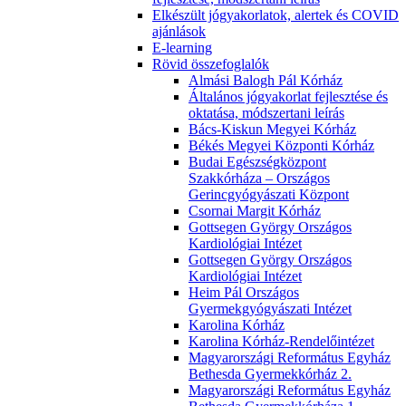
Elkészült jógyakorlatok, alertek és COVID
ajánlások
E-learning
Rövid összefoglalók
Almási Balogh Pál Kórház
Általános jógyakorlat fejlesztése és
oktatása, módszertani leírás
Bács-Kiskun Megyei Kórház
Békés Megyei Központi Kórház
Budai Egészségközpont
Szakkórháza – Országos
Gerincgyógyászati Központ
Csornai Margit Kórház
Gottsegen György Országos
Kardiológiai Intézet
Gottsegen György Országos
Kardiológiai Intézet
Heim Pál Országos
Gyermekgyógyászati Intézet
Karolina Kórház
Karolina Kórház-Rendelőintézet
Magyarországi Református Egyház
Bethesda Gyermekkórház 2.
Magyarországi Református Egyház