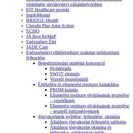
védelmére járványügyi válsághelyzetben
EIT Healthcare projekt
ImpleMental
BRIDGE-Health
Chrodis Plus Joint Action
ECHO
JA Best ReMaP
Egészséges Élet
JADE Care
Egészségügyi ellátórendszer szakmai módszertani
fejlesztése
Betegbiztonsági stratégia koncepció
Problémafa
SWOT elemzés
Vezetői összefoglaló
Értékelési és elismerési rendszer kialakítása
PROM kutatás
Elismerési rendszer elvárásainak tesztelése
– vezetőknek
Elismerési rendszer elvárásainak tesztelése
– tesztelő intézményeknek
Jógyakorlatok gyűjtése, fejlesztése, oktatása
Általános jógyakorlat fejlesztési sablonja
Általános jógyakorlat oktatása és
fejlesztése, módszertani leírás