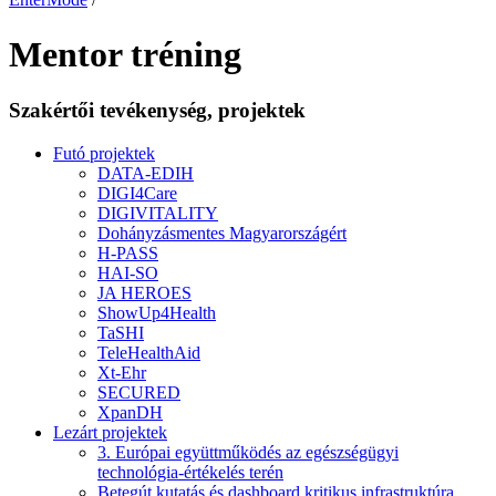
Mentor tréning
Szakértői tevékenység, projektek
Futó projektek
DATA-EDIH
DIGI4Care
DIGIVITALITY
Dohányzásmentes Magyarországért
H-PASS
HAI-SO
JA HEROES
ShowUp4Health
TaSHI
TeleHealthAid
Xt-Ehr
SECURED
XpanDH
Lezárt projektek
3. Európai együttműködés az egészségügyi
technológia-értékelés terén
Betegút kutatás és dashboard kritikus infrastruktúra