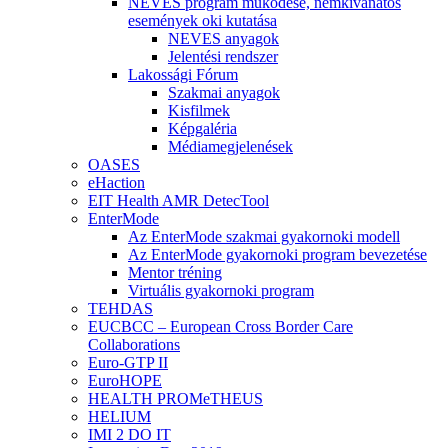
NEVES program működése, nemkívánatos
események oki kutatása
NEVES anyagok
Jelentési rendszer
Lakossági Fórum
Szakmai anyagok
Kisfilmek
Képgaléria
Médiamegjelenések
OASES
eHaction
EIT Health AMR DetecTool
EnterMode
Az EnterMode szakmai gyakornoki modell
Az EnterMode gyakornoki program bevezetése
Mentor tréning
Virtuális gyakornoki program
TEHDAS
EUCBCC – European Cross Border Care
Collaborations
Euro-GTP II
EuroHOPE
HEALTH PROMeTHEUS
HELIUM
IMI 2 DO IT