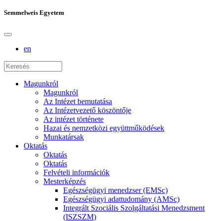
Semmelweis Egyetem
en
Magunkról
Magunkról
Az Intézet bemutatása
Az Intézetvezető köszöntője
Az intézet története
Hazai és nemzetközi együttműködések
Munkatársak
Oktatás
Oktatás
Oktatás
Felvételi információk
Mesterképzés
Egészségügyi menedzser (EMSc)
Egészségügyi adattudomány (AMSc)
Integrált Szociális Szolgáltatási Menedzsment
(ISZSZM)