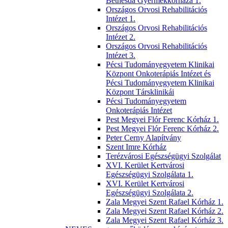
Bethesda Gyermekkórháza 1.
Országos Orvosi Rehabilitációs
Intézet 1.
Országos Orvosi Rehabilitációs
Intézet 2.
Országos Orvosi Rehabilitációs
Intézet 3.
Pécsi Tudományegyetem Klinikai
Központ Onkoterápiás Intézet és
Pécsi Tudományegyetem Klinikai
Központ Társklinikái
Pécsi Tudományegyetem
Onkoterápiás Intézet
Pest Megyei Flór Ferenc Kórház 1.
Pest Megyei Flór Ferenc Kórház 2.
Peter Cerny Alapítvány
Szent Imre Kórház
Terézvárosi Egészségügyi Szolgálat
XVI. Kerület Kertvárosi
Egészségügyi Szolgálata 1.
XVI. Kerület Kertvárosi
Egészségügyi Szolgálata 2.
Zala Megyei Szent Rafael Kórház 1.
Zala Megyei Szent Rafael Kórház 2.
Zala Megyei Szent Rafael Kórház 3.