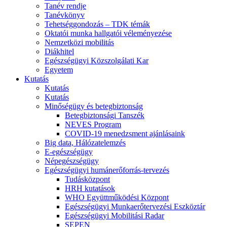
Tanév rendje
Tanévkönyv
Tehetséggondozás – TDK témák
Oktatói munka hallgatói véleményezése
Nemzetközi mobilitás
Diákhitel
Egészségügyi Közszolgálati Kar
Egyetem
Kutatás
Kutatás
Kutatás
Minőségügy és betegbiztonság
Betegbiztonsági Tanszék
NEVES Program
COVID-19 menedzsment ajánlásaink
Big data, Hálózatelemzés
E-egészségügy
Népegészségügy
Egészségügyi humánerőforrás-tervezés
Tudásközpont
HRH kutatások
WHO Együttműködési Központ
Egészségügyi Munkaerőtervezési Eszköztár
Egészségügyi Mobilitási Radar
SEPEN