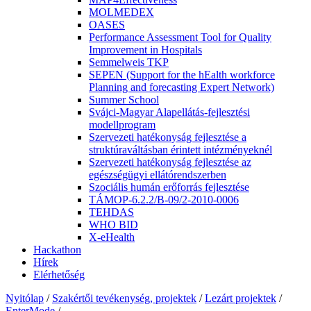
MOLMEDEX
OASES
Performance Assessment Tool for Quality
Improvement in Hospitals
Semmelweis TKP
SEPEN (Support for the hEalth workforce
Planning and forecasting Expert Network)
Summer School
Svájci-Magyar Alapellátás-fejlesztési
modellprogram
Szervezeti hatékonyság fejlesztése a
struktúraváltásban érintett intézményeknél
Szervezeti hatékonyság fejlesztése az
egészségügyi ellátórendszerben
Szociális humán erőforrás fejlesztése
TÁMOP-6.2.2/B-09/2-2010-0006
TEHDAS
WHO BID
X-eHealth
Hackathon
Hírek
Elérhetőség
Nyitólap
/
Szakértői tevékenység, projektek
/
Lezárt projektek
/
EnterMode
/