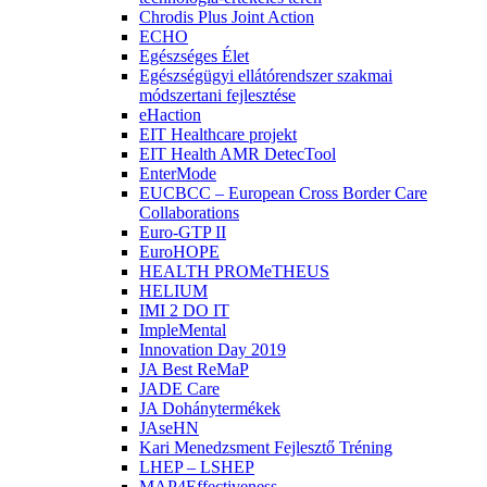
Chrodis Plus Joint Action
ECHO
Egészséges Élet
Egészségügyi ellátórendszer szakmai
módszertani fejlesztése
eHaction
EIT Healthcare projekt
EIT Health AMR DetecTool
EnterMode
EUCBCC – European Cross Border Care
Collaborations
Euro-GTP II
EuroHOPE
HEALTH PROMeTHEUS
HELIUM
IMI 2 DO IT
ImpleMental
Innovation Day 2019
JA Best ReMaP
JADE Care
JA Dohánytermékek
JAseHN
Kari Menedzsment Fejlesztő Tréning
LHEP – LSHEP
MAP4Effectiveness