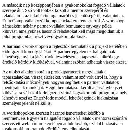
A második nap középpontjában a gyakornokokat fogadó vállalatok
szerepe állt. Szó volt többek között a mentor szerepéről és
feladatairól, az inkubáció fogalmáról és jelentőségéről, valamint az
EntreComp vállalkozói kompetencia-keretrendszerről. A workshop
zárásaként néhány partner-vállalat bemutatott egy-egy példa
kihívást, amelyekhez hasonló feladatokat kell majd megoldaniuk a
pilot programban részt vevő gyakornokoknak.
A harmadik workshopon a fejlesztők bemutatták a projekt keretében
kidolgozott komoly játékot. A partner-egyetemek hallgatóinak
lehetősége nyílt a játék rövid tesztelésére, a tapasztalataikról egy
értékelő kérdőív kitöltésével, valamint szóban adhattak visszajelzést.
Az utolsó alkalom során a projektpartnerek megvitatták a
tapasztalatokat, visszajelzéseket, valamint szó volt arról is, hogy a
felsőoktatási intézmények hogyan segíthetik a partner-vállalatok
mentorainak munkáját. Végül bemutatásra került a járványhelyzet
kihívásaira válaszul kidolgozott virtuális gyakornoki program, amely
lehetővé teszi az EnterMode modell lehetőségeinek kiaknázását
személyes jelenét nélkül is.
A workshopokon szerzett hasznos ismereteket később a
Semmelweis Egyetem hallgatóit fogadó vállalatok mentorai számára
szervezett webinárium keretében adtuk tovább, ezáltal biztosítva a
gyakornoki programok gördülékeny elindulását.