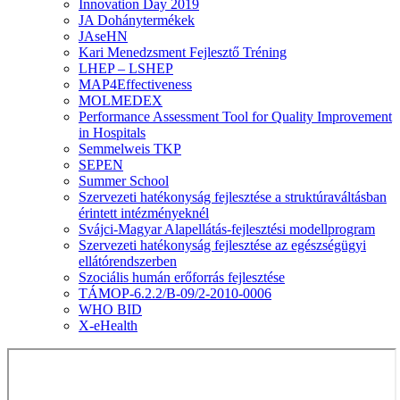
Innovation Day 2019
JA Dohánytermékek
JAseHN
Kari Menedzsment Fejlesztő Tréning
LHEP – LSHEP
MAP4Effectiveness
MOLMEDEX
Performance Assessment Tool for Quality Improvement
in Hospitals
Semmelweis TKP
SEPEN
Summer School
Szervezeti hatékonyság fejlesztése a struktúraváltásban
érintett intézményeknél
Svájci-Magyar Alapellátás-fejlesztési modellprogram
Szervezeti hatékonyság fejlesztése az egészségügyi
ellátórendszerben
Szociális humán erőforrás fejlesztése
TÁMOP-6.2.2/B-09/2-2010-0006
WHO BID
X-eHealth