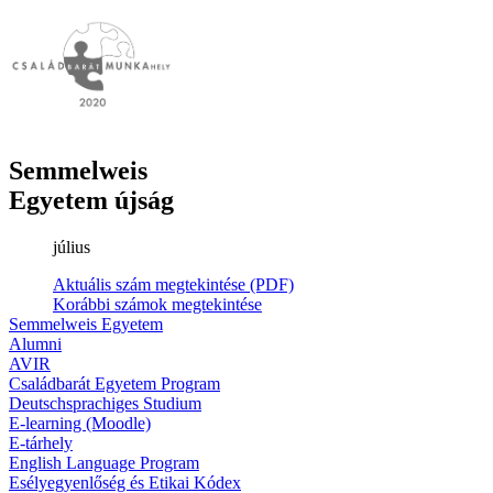
Semmelweis
Egyetem újság
július
Aktuális szám megtekintése (PDF)
Korábbi számok megtekintése
Semmelweis Egyetem
Alumni
AVIR
Családbarát Egyetem Program
Deutschsprachiges Studium
E-learning (Moodle)
E-tárhely
English Language Program
Esélyegyenlőség és Etikai Kódex