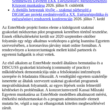
Semmelweis Egyetem EKK Egészségügyi Menedzserképző
Központ munkatársa
2026. július 9. csütörtök
A digitális betegutak jövője – szakmai párbeszéd a
DIGI4Care projekt eredményeiről a XX. Egészségpolitika és
egészségügyi rendszerek konferencián
2026. július 7. kedd
Az EnterMode projekt fontos eleme a kidolgozott szakmai
gyakorlati módszertan pilot programok keretében történő tesztelése.
Ennek előkészítéseként került sor 2020 szeptember-október
folyamán egy négy alkalmas workshopra a görög Ioannina Egyetem
szervezésében, a koronavírus-járvány miatt online formában. A
rendezvényen a konzorciumtagok mellett külső partnerek és
egyetemi hallgatók is részt vettek.
Az első alkalom az EnterMode modell általános bemutatása és a
DISCUSS gyakorlati közösség (community of practice)
működésének demonstrációja után a felsőoktatási intézmények
szerepére és feladataira fókuszált. A vendéglátó egyetem szakértője
ismertette az általuk szervezett szakmai gyakorlati programok
megvalósításának folyamatát, az egyes lépések során felmerülő
kérdéseket és problémákat. A konzorciumvezető Kassai Műszaki
Egyetem munkatársa az EnterMode modellben alkalmazott mérési,
értékelési módszertanokat és a program adminisztratív elemeit
mutatta be, végül a nap az elhangzottak kötetlen megbeszélésével
zárult.