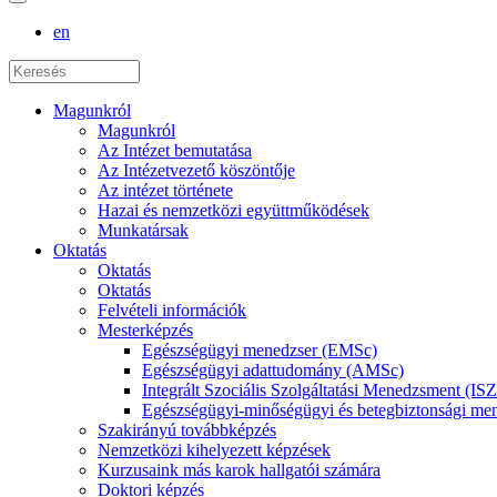
en
Magunkról
Magunkról
Az Intézet bemutatása
Az Intézetvezető köszöntője
Az intézet története
Hazai és nemzetközi együttműködések
Munkatársak
Oktatás
Oktatás
Oktatás
Felvételi információk
Mesterképzés
Egészségügyi menedzser (EMSc)
Egészségügyi adattudomány (AMSc)
Integrált Szociális Szolgáltatási Menedzsment (I
Egészségügyi-minőségügyi és betegbiztonsági 
Szakirányú továbbképzés
Nemzetközi kihelyezett képzések
Kurzusaink más karok hallgatói számára
Doktori képzés