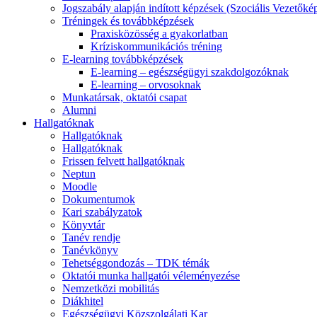
Jogszabály alapján indított képzések (Szociális Vezetőké
Tréningek és továbbképzések
Praxisközösség a gyakorlatban
Kríziskommunikációs tréning
E-learning továbbképzések
E-learning – egészségügyi szakdolgozóknak
E-learning – orvosoknak
Munkatársak, oktatói csapat
Alumni
Hallgatóknak
Hallgatóknak
Hallgatóknak
Frissen felvett hallgatóknak
Neptun
Moodle
Dokumentumok
Kari szabályzatok
Könyvtár
Tanév rendje
Tanévkönyv
Tehetséggondozás – TDK témák
Oktatói munka hallgatói véleményezése
Nemzetközi mobilitás
Diákhitel
Egészségügyi Közszolgálati Kar