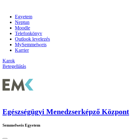
Egyetem
Neptun
Moodle
Telefonkönyv
Outlook levelezés
MySemmelweis
Karrier
Karok
Betegellátás
Egészségügyi Menedzserképző Központ
Semmelweis Egyetem