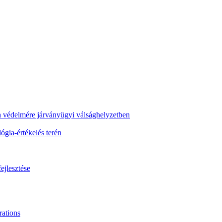
ra védelmére járványügyi válsághelyzetben
gia-értékelés terén
ejlesztése
ations