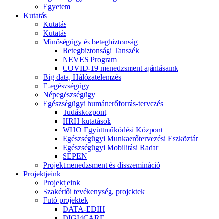
Egyetem
Kutatás
Kutatás
Kutatás
Minőségügy és betegbiztonság
Betegbiztonsági Tanszék
NEVES Program
COVID-19 menedzsment ajánlásaink
Big data, Hálózatelemzés
E-egészségügy
Népegészségügy
Egészségügyi humánerőforrás-tervezés
Tudásközpont
HRH kutatások
WHO Együttműködési Központ
Egészségügyi Munkaerőtervezési Eszköztár
Egészségügyi Mobilitási Radar
SEPEN
Projektmenedzsment és disszemináció
Projektjeink
Projektjeink
Szakértői tevékenység, projektek
Futó projektek
DATA-EDIH
DIGI4CARE