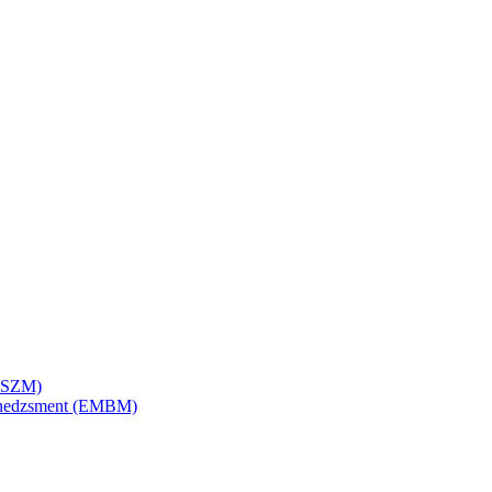
SZSZM)
menedzsment (EMBM)