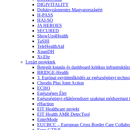
DIGIVITALITY
Dohányzásmentes Magyarországért
H-PASS
HAI-SO
JA HEROES
SECURED
ShowUp4Health
TaSHI
TeleHealthAid
XpanDH
Xt-Ehr
Lezárt projektek
Betegút kutatás és dashboard kritikus infrastruktú
BRIDGE-Health
3. Európai együttműködés az egészségügyi technoló
Chrodis Plus Joint Action
ECHO
Egészséges Élet
Egészségügyi ellátórendszer szakmai módszertani f
eHaction
EIT Healthcare projekt
EIT Health AMR DetecTool
EnterMode
EUCBCC – European Cross Border Care Collabor
Euro-GTP II