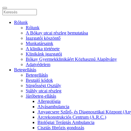
Rólunk
Rólunk
A Bókay utcai részleg bemutatása
Igazgatói köszöntő
Munkatársaink
A klinika története
Klinikánk igazgatói
Bókay Gyermekklinikáért Közhasznú Alapítvány
Adatvédelem
Betegellátás
Betegellátás
Beutaló kódok
Sürgősségi Osztály
Stáhly utcai részleg
Járóbeteg-ellátás
Allergológia
Alvásambulancia
Anyagcsere Szűrő- és Diagnosztikai Központ (An
Arcrekonstrukciós Centrum (A.R.C.)
Biológiai Terápiás Ambulancia
Cisztás fibrózis gondozás