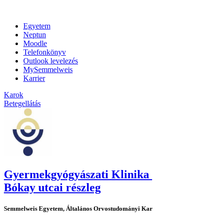
Egyetem
Neptun
Moodle
Telefonkönyv
Outlook levelezés
MySemmelweis
Karrier
Karok
Betegellátás
Gyermekgyógyászati Klinika
Bókay utcai részleg
Semmelweis Egyetem, Általános Orvostudományi Kar