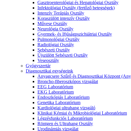
Gasztroenterológiai és Hepatológiai Osztály
Infektológiai Osztály (fertőző betegségek)
Intenzív Terápiás Osztály
Koraszülött intenzív Osztály
Művese Osztály
Neurológia Osztály
Gyermek- és Ifjúságpszichiátriai Osztály
Pulmonológiai Osztály
Radiológiai Osztály
Sebészeti Osztály
Újszülött Sebészeti Osztály
Veseosztály
Gyógyszertár
Diagnosztikai egységeink
Anyagcsere Szűrő és Diagnosztikai Központ (Any
Broncho-fiberoszkópos vizsgálat
EEG Laboratórium
EKG Laboratórium
Endoszkópiás Laboratórium
Genetika Laboratórium
Kardiológiai ultrahang vizsgáló
Klinikai Kémiai és Mikrobiológiai Laboratórium
Légzésfunkciós Laboratórium
Röntgen és Ultrahang Osztály
Urodinámiás vizsgálat