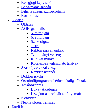
Betegjogi képviselő
Baba-mama szobák
Biliaris atresia szűrőprogram
Ronald-ház
Oktatás
Oktatás
ÁOK graduális
5. évfolyam
6. évfolyam
Szakdolgozat
TDK
Rektori pályamunkák
Tanulmányi verseny
Klinikai munka
Kötelezően választható tárgyak
Szakképzés, szakvizsga
Rezidensképzés
Doktori iskola
Ösztöndíjprogrammal érkező hallgatóknak
Továbbképzés
Bókay Akadémia
Lezajlott akkreditált tanfolyamaink
Könyvtár
Neonatológia Tanszék
English