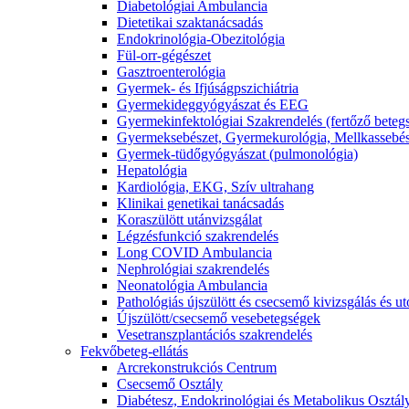
Diabetológiai Ambulancia
Dietetikai szaktanácsadás
Endokrinológia-Obezitológia
Fül-orr-gégészet
Gasztroenterológia
Gyermek- és Ifjúságpszichiátria
Gyermekideggyógyászat és EEG
Gyermekinfektológiai Szakrendelés (fertőző beteg
Gyermeksebészet, Gyermekurológia, Mellkassebés
Gyermek-tüdőgyógyászat (pulmonológia)
Hepatológia
Kardiológia, EKG, Szív ultrahang
Klinikai genetikai tanácsadás
Koraszülött utánvizsgálat
Légzésfunkció szakrendelés
Long COVID Ambulancia
Nephrológiai szakrendelés
Neonatológia Ambulancia
Pathológiás újszülött és csecsemő kivizsgálás és 
Újszülött/csecsemő vesebetegségek
Vesetranszplantációs szakrendelés
Fekvőbeteg-ellátás
Arcrekonstrukciós Centrum
Csecsemő Osztály
Diabétesz, Endokrinológiai és Metabolikus Osztál