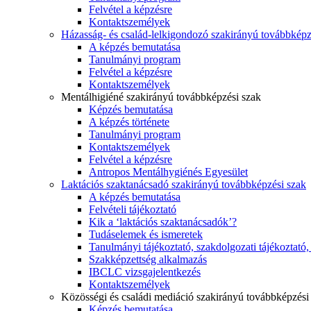
Felvétel a képzésre
Kontaktszemélyek
Házasság- és család-lelkigondozó szakirányú továbbképz
A képzés bemutatása
Tanulmányi program
Felvétel a képzésre
Kontaktszemélyek
Mentálhigiéné szakirányú továbbképzési szak
Képzés bemutatása
A képzés története
Tanulmányi program
Kontaktszemélyek
Felvétel a képzésre
Antropos Mentálhygiénés Egyesület
Laktációs szaktanácsadó szakirányú továbbképzési szak
A képzés bemutatása
Felvételi tájékoztató
Kik a ‘laktációs szaktanácsadók’?
Tudáselemek és ismeretek
Tanulmányi tájékoztató, szakdolgozati tájékoztató
Szakképzettség alkalmazás
IBCLC vizsgajelentkezés
Kontaktszemélyek
Közösségi és családi mediáció szakirányú továbbképzési
Képzés bemutatása