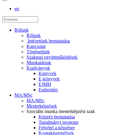
en
Rólunk
Rólunk
Intézetünk bemutatása
Kapcsolat
Történetünk
Szakmai együttműködések
Munkatársak
Kiadványok
Könyvek
E-könyvek
EJMH
Embertárs
MA/MSc
MA/MSc
Mesterképzések
Szociális munka mesterképzési szak
Képzés bemutatása
Tanulmányi program
Felvétel a képzésre
Kontaktszemélyek