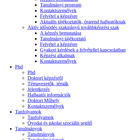
Tanulmányi program
Kontaktszemélyek
Felvétel a képzésre
Aktuális tájékoztatók, órarend hallgatóknak
Aktív idősödés szakirányú továbbképzési szak
A képzés bemutatása
Tanulmányi tájékoztató
Felvétel a képzésre
Gyakori kérdések a felvétellel kapcsolatban
Képzési alkalmak
Kontaktszemélyek
Phd
Phd
Doktori képzésről
Témavezetők, témák
Jelentkezés
Hallgatói információk
Doktori Műhely
Kontaktszemélyek
Tanfolyamok
Tanfolyamok
Óvodai és iskolai szociális segítő
Tanulmányok
Tanulmányok
Tanulmányi ügyek