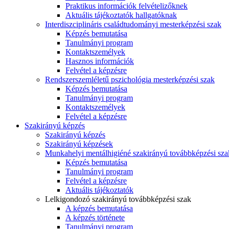
Praktikus információk felvételizőknek
Aktuális tájékoztatók hallgatóknak
Interdiszciplináris családtudományi mesterképzési szak
Képzés bemutatása
Tanulmányi program
Kontaktszemélyek
Hasznos információk
Felvétel a képzésre
Rendszerszemléletű pszichológia mesterképzési szak
Képzés bemutatása
Tanulmányi program
Kontaktszemélyek
Felvétel a képzésre
Szakirányú képzés
Szakirányú képzés
Szakirányú képzések
Munkahelyi mentálhigiéné szakirányú továbbképzési sza
Képzés bemutatása
Tanulmányi program
Felvétel a képzésre
Aktuális tájékoztatók
Lelkigondozó szakirányú továbbképzési szak
A képzés bemutatása
A képzés története
Tanulmányi program