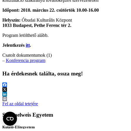
konzultáció szakirányú továbbképzés szervezésében
Időpont: 2018. március 22. csütörtök 10.00-16.00
Helyszín:
Óbudai Kulturális Központ
1033 Budapest, Pethe Ferenc tér 2.
Program letölthető alább.
Jelentkezés
itt
.
Csatolt dokumentumok (1)
–
Konferencia program
Ha érdekesnek találta, ossza meg!
Facebook
X
LinkedIn
Print
Fel az oldal tetejére
Semmelweis Egyetem
Kutató-Elitegyetem