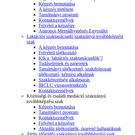
Képzés bemutatása
A képzés története
Tanulmányi program
Kontaktszemélyek
Felvétel a képzésre
Antropos Mentálhygiénés Egyesület
Laktációs szaktanácsadó szakirányú továbbképzési
szak
A képzés bemutatása
Felvételi tájékoztató
Kik a ‘laktációs szaktanácsadók’?
Tudáselemek és ismeretek
Tanulmányi tájékoztató, szakdolgozati
tájékoztató, képzési alkalmak
Szakképzettség alkalmazás
IBCLC vizsgajelentkezés
Kontaktszemélyek
Közösségi és családi mediáció szakirányú
továbbképzési szak
Képzés bemutatása
Tanulmányi program
Kontaktszemélyek
Felvétel a képzésre
Aktuális tájékoztatók, órarend hallgatóknak
Aktív idősödés szakirányú továbbképzési szak