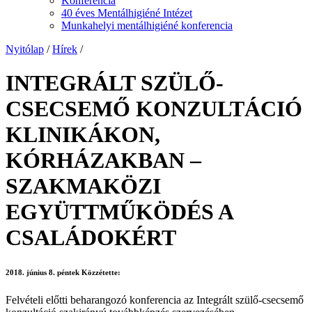
Konferencia
40 éves Mentálhigiéné Intézet
Munkahelyi mentálhigiéné konferencia
Nyitólap
/
Hírek
/
INTEGRÁLT SZÜLŐ-
CSECSEMŐ KONZULTÁCIÓ
KLINIKÁKON,
KÓRHÁZAKBAN –
SZAKMAKÖZI
EGYÜTTMŰKÖDÉS A
CSALÁDOKÉRT
2018. június 8. péntek
Közzétette:
Felvételi előtti beharangozó konferencia az Integrált szülő-csecsemő