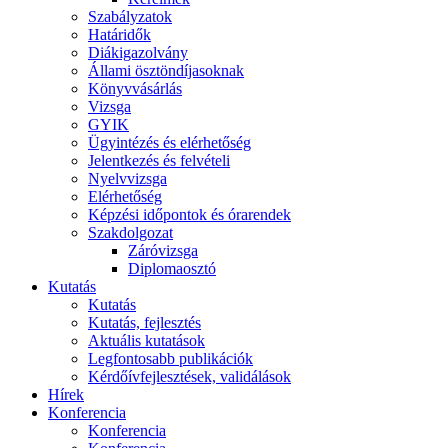
Szabályzatok
Határidők
Diákigazolvány
Állami ösztöndíjasoknak
Könyvvásárlás
Vizsga
GYIK
Ügyintézés és elérhetőség
Jelentkezés és felvételi
Nyelvvizsga
Elérhetőség
Képzési időpontok és órarendek
Szakdolgozat
Záróvizsga
Diplomaosztó
Kutatás
Kutatás
Kutatás, fejlesztés
Aktuális kutatások
Legfontosabb publikációk
Kérdőívfejlesztések, validálások
Hírek
Konferencia
Konferencia