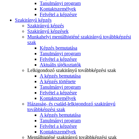
Tanulmányi program
Kontaktszemélyek
Felvétel a képzésre
Szakirányú képzés
Szakirányú képzés
Szakirányú képzések
Munkahelyi mentálhigiéné szakirányú továbbképzési
szak
Képzés bemutatása
Tanulmányi program
Felvétel a képzésre
Aktuális tájékoztatók
Lelkigondozó szakirányú továbbképzési szak
A képzés bemutatása
A képzés története
Tanulmányi program
Felvétel a képzésre
Kontaktszemélyek
Házasság- és család-lelkigondozó szakirányú
továbbképzési szak
A képzés bemutatása
Tanulmányi program
Felvétel a képzésre
Kontaktszemélyek
Mentálhigiéné szakirányú továbbképzési szak