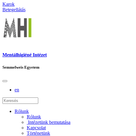
Karok
Betegellátás
Mentálhigiéné Intézet
Semmelweis Egyetem
en
Rólunk
Rólunk
Intézetünk bemutatása
Kapcsolat
Történetünk