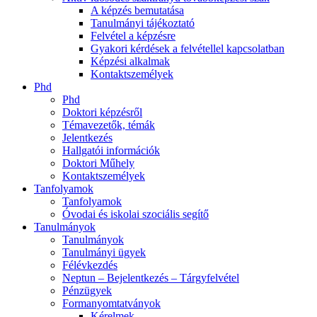
A képzés bemutatása
Tanulmányi tájékoztató
Felvétel a képzésre
Gyakori kérdések a felvétellel kapcsolatban
Képzési alkalmak
Kontaktszemélyek
Phd
Phd
Doktori képzésről
Témavezetők, témák
Jelentkezés
Hallgatói információk
Doktori Műhely
Kontaktszemélyek
Tanfolyamok
Tanfolyamok
Óvodai és iskolai szociális segítő
Tanulmányok
Tanulmányok
Tanulmányi ügyek
Félévkezdés
Neptun – Bejelentkezés – Tárgyfelvétel
Pénzügyek
Formanyomtatványok
Kérelmek