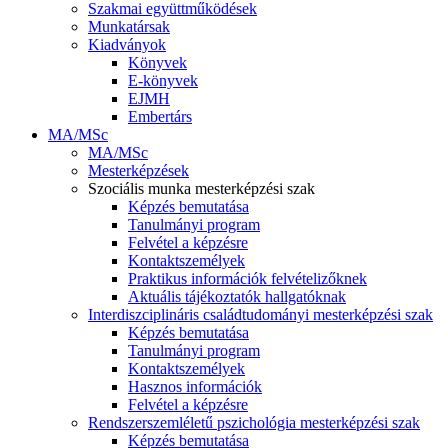
Szakmai együttműködések
Munkatársak
Kiadványok
Könyvek
E-könyvek
EJMH
Embertárs
MA/MSc
MA/MSc
Mesterképzések
Szociális munka mesterképzési szak
Képzés bemutatása
Tanulmányi program
Felvétel a képzésre
Kontaktszemélyek
Praktikus információk felvételizőknek
Aktuális tájékoztatók hallgatóknak
Interdiszciplináris családtudományi mesterképzési szak
Képzés bemutatása
Tanulmányi program
Kontaktszemélyek
Hasznos információk
Felvétel a képzésre
Rendszerszemléletű pszichológia mesterképzési szak
Képzés bemutatása