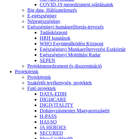
COVID-19 menedzsment ajánlásaink
Big data, Hálózatelemzés
E-egészségügy
Népegészségügy
Egészségügyi humánerőforrás-tervezés
Tudásközpont
HRH kutatások
WHO Együttműködési Központ
Egészségügyi Munkaerőtervezési Eszköztár
Egészségügyi Mobilitási Radar
SEPEN
Projektmenedzsment és disszemináció
Projektjeink
Projektjeink
Szakértői tevékenység, projektek
Futó projektek
DATA-EDIH
DIGI4CARE
DIGIVITALITY
Dohányzásmentes Magyarországért
H-PASS
HAI-SO
JA HEROES
SECURED
ShowUp4Health