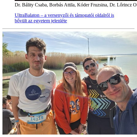
Dr. Bálity Csaba, Borbás Attila, Kóder Fruzsina, Dr. Lőrincz 
UltraBalaton – a versenyzői és támogatói oldalról is
bővült az egyetem jelenléte