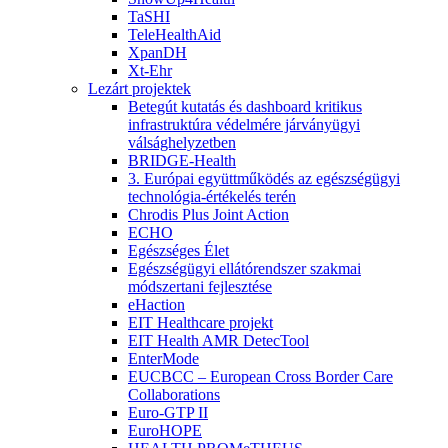
TaSHI
TeleHealthAid
XpanDH
Xt-Ehr
Lezárt projektek
Betegút kutatás és dashboard kritikus
infrastruktúra védelmére járványügyi
válsághelyzetben
BRIDGE-Health
3. Európai együttműködés az egészségügyi
technológia-értékelés terén
Chrodis Plus Joint Action
ECHO
Egészséges Élet
Egészségügyi ellátórendszer szakmai
módszertani fejlesztése
eHaction
EIT Healthcare projekt
EIT Health AMR DetecTool
EnterMode
EUCBCC – European Cross Border Care
Collaborations
Euro-GTP II
EuroHOPE