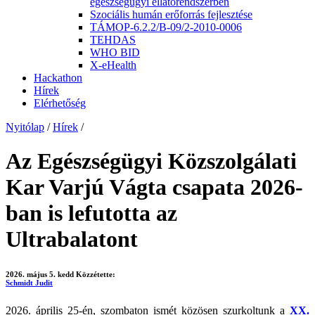
egészségügyi ellátórendszerben
Szociális humán erőforrás fejlesztése
TÁMOP-6.2.2/B-09/2-2010-0006
TEHDAS
WHO BID
X-eHealth
Hackathon
Hírek
Elérhetőség
Nyitólap
/
Hírek
/
Az Egészségügyi Közszolgálati
Kar Varjú Vágta csapata 2026-
ban is lefutotta az
Ultrabalatont
2026. május 5. kedd
Közzétette:
Schmidt Judit
2026. április 25-én
,
szombaton ismét közösen szurkoltunk a
XX.