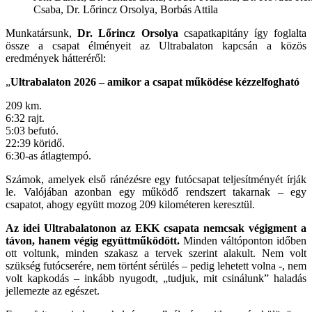
Csaba, Dr. Lőrincz Orsolya, Borbás Attila
Munkatársunk,
Dr. Lőrincz Orsolya
csapatkapitány így foglalta
össze a csapat élményeit az Ultrabalaton kapcsán a közös
eredmények hátteréről:
„
Ultrabalaton 2026 – amikor a csapat működése kézzelfogható
209 km.
6:32 rajt.
5:03 befutó.
22:39 köridő.
6:30-as átlagtempó.
Számok, amelyek első ránézésre egy futócsapat teljesítményét írják
le. Valójában azonban egy működő rendszert takarnak – egy
csapatot, ahogy együtt mozog 209 kilométeren keresztül.
Az idei Ultrabalatonon az EKK csapata nemcsak végigment a
távon, hanem végig együttműködött.
Minden váltóponton időben
ott voltunk, minden szakasz a tervek szerint alakult. Nem volt
szükség futócserére, nem történt sérülés – pedig lehetett volna -, nem
volt kapkodás – inkább nyugodt, „tudjuk, mit csinálunk” haladás
jellemezte az egészet.