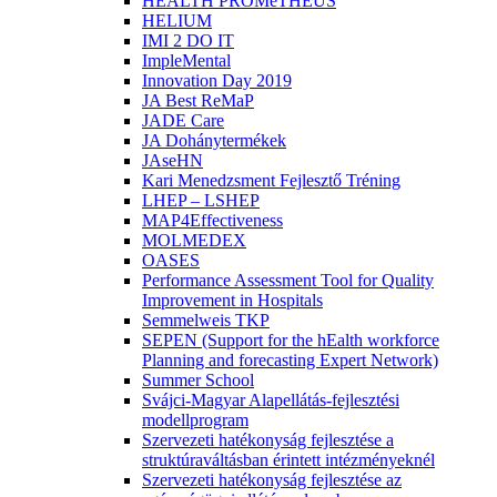
HEALTH PROMeTHEUS
HELIUM
IMI 2 DO IT
ImpleMental
Innovation Day 2019
JA Best ReMaP
JADE Care
JA Dohánytermékek
JAseHN
Kari Menedzsment Fejlesztő Tréning
LHEP – LSHEP
MAP4Effectiveness
MOLMEDEX
OASES
Performance Assessment Tool for Quality
Improvement in Hospitals
Semmelweis TKP
SEPEN (Support for the hEalth workforce
Planning and forecasting Expert Network)
Summer School
Svájci-Magyar Alapellátás-fejlesztési
modellprogram
Szervezeti hatékonyság fejlesztése a
struktúraváltásban érintett intézményeknél
Szervezeti hatékonyság fejlesztése az