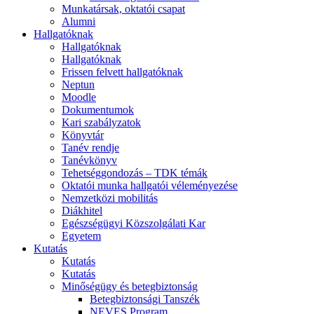
Munkatársak, oktatói csapat
Alumni
Hallgatóknak
Hallgatóknak
Hallgatóknak
Frissen felvett hallgatóknak
Neptun
Moodle
Dokumentumok
Kari szabályzatok
Könyvtár
Tanév rendje
Tanévkönyv
Tehetséggondozás – TDK témák
Oktatói munka hallgatói véleményezése
Nemzetközi mobilitás
Diákhitel
Egészségügyi Közszolgálati Kar
Egyetem
Kutatás
Kutatás
Kutatás
Minőségügy és betegbiztonság
Betegbiztonsági Tanszék
NEVES Program