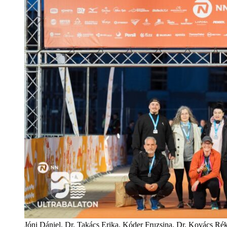
Jóni Dániel, Dr. Takács Erika, Kóder Fruzsina, Dr. Kovács Rék