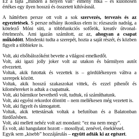
Ez a fajta „minden a helyén van” élmény ritka – és különösen
értékes egy ilyen hosszú és összetett kihívásnál.
A háttérben persze ott volt a sok
szervezés, tervezés és az
egyeztetések
. S persze néhány ikonikus elem is: rózsaszín nadrág, a
kötelező Móni süti, a többfunkciós sofőrök, kreatív útvonal-
értelmezés. Ami igazán számított, az az,
ahogyan a csapat
működött
.
Mindenki tudta a szerepét, hozta a saját részét, és közben
figyelt a többiekre is.
Volt, aki elsőbálozóként bevette a világosi emelkedőt.
Volt, aki igazi jolly joker volt az utakon és bármilyen autót
elvezetett.
Voltak, akik futottak és vezettek is – gördülékenyen váltva a
szerepek között.
Voltak, akik hosszú szakaszokat vittek, és ezzel pihenőt és
kilométereket is adtak a csapatnak.
Volt, aki bármikor bevethető volt, tudtuk, rá számíthatunk.
Volt, aki egyéni rekordot döntött – nem mellékesen még vezetett is.
Volt, aki figyelt és támogatott.
Voltak, akik tettestársak voltak a befutóban és a Balatonban
fürdőzésben.
Volt, aki mellett nehéz volt azt mondani: “ez ma nem megy”.
És volt, aki hangulatot hozott – mosollyal, zenével, énekléssel.
Egyik sem „kisebb” hozzájárulás –
együtt adták ki az egészet
.