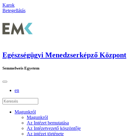
Karok
Betegellátás
Egészségügyi Menedzserképző Központ
Semmelweis Egyetem
en
Magunkról
Magunkról
Az Intézet bemutatása
Az Intézetvezető köszöntője
Az intézet története