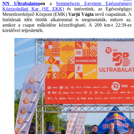
NN Ultrabalaton
on
a
Semmelweis Egyetem Egészségügyi
Közszolgálati Kar (SE EKK)
és intézetünk, az Egészségügyi
Menedzserképző Központ (EMK)
Varjú Vágta
nevű csapatának. A
futótársak idén ötödik alkalommal is megmutatták, milyen az,
amikor a csapat működése kézzelfogható. A 209 km-t 22:39-es
köridővel teljesítették.